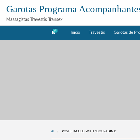
Garotas Programa Acompanhante
Massagistas Travestis Transex
0
Início
Travestis
Garotas de Pr
as
Acompanhantes
rama
POSTS TAGGED WITH "DOURADINA"