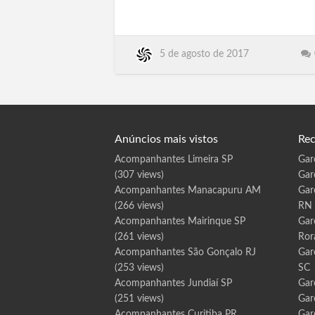
Fortaleza CE, Sorocaba, Caracas
I
n
Venezuela, Belem PA, Campinas. Recife PE
d
a
Travestis, Transex, Escorts, Goiânia GYN
i
a
GO, Palmas TO, Aracaju SE, Florianópoli
t
5 de agosto de 2017
SC.Floripa, Boa Vista RR, Porto Velho RO,
u
b
P…
a
S
P
Anúncios mais vistos
Rec
Acompanhantes Limeira SP
Gar
(307 views)
Gar
Acompanhantes Manacapuru AM
Gar
(266 views)
RN
Acompanhantes Mairinque SP
Gar
(261 views)
Ror
Acompanhantes São Gonçalo RJ
Gar
(253 views)
SC
Acompanhantes Jundiaí SP
Gar
(251 views)
Gar
Acompanhantes Curitiba PR
Gar