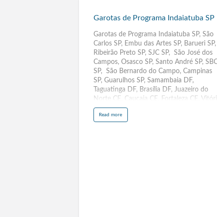
Garotas
de
Garotas de Programa Indaiatuba SP
Programa
Indaiatuba
Garotas de Programa Indaiatuba SP, São
Carlos SP, Embu das Artes SP, Barueri SP,
SP
Ribeirão Preto SP, SJC SP, São José dos
Campos, Osasco SP, Santo André SP, SB
SP, São Bernardo do Campo, Campinas
SP, Guarulhos SP, Samambaia DF,
Taguatinga DF, Brasília DF, Juazeiro do
Norte CE, Caucaia CE, Fortaleza CE, Vitór
da Conquista BA, Feira de Santana BA,
a
Read more
Salvador BA, Itacoatiara AM, Parintins
b
o
AM, Manaus AM, Santana AP, Macapá AP
u
t
Maceió AL, Sena Madureira AC, Caracas
G
a
Venezuela, Cruzeiro do Sul AC, Rio Branc
r
o
AC, Votorantim SP, Tatuí SP, Várzea
t
Paulista SP, Caraguatatuba SP, Santana d
a
s
Parnaíba SP, Poá SP, Ourinhos SP, Rio
d
e
Grande RS, Paulinia SP, Leme SP, Assis SP
P
r
Rio Claro SP, Rio de Janeiro RJ,
o
g
Acompanhantes Travestis São Paulo SP,
r
a
Massagistas. Salvador BA, Campinas SP,
m
a