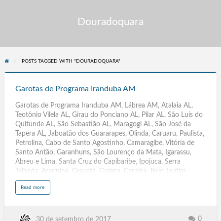
Douradoquara
POSTS TAGGED WITH "DOURADOQUARA"
Garotas
de
Garotas de Programa Iranduba AM
Programa
Garotas de Programa Iranduba AM, Lábrea AM, Atalaia AL,
Iranduba
Teotônio Vilela AL, Girau do Ponciano AL, Pilar AL, São Luís do
AM
Quitunde AL, São Sebastião AL, Maragogi AL, São José da
Tapera AL, Jaboatão dos Guararapes, Olinda, Caruaru, Paulista,
Petrolina, Cabo de Santo Agostinho, Camaragibe, Vitória de
Santo Antão, Garanhuns, São Lourenço da Mata, Igarassu,
Abreu e Lima, Santa Cruz do Capibaribe, Ipojuca, Serra
Talhada, Araripina, Gravatá, Goiana, Carpina, Belo Jardim,
Arcoverde, Ouricuri, Escada, Pesqueira, Palmares, Surubim,
a
Read more
Bezerros, Moreno, Salgueiro, Limoeiro, São Bento do Una,
b
o
Timbaúba, Buíque, Paudalho, PE, Parintins, Itacoatiara,
u
t
Manacapuru, Coari, Tefé, Tabatinga, Maués, Manicoré,
G
a
Humaitá, AM,Ji-Paraná, Ariquemes, Vilhena, Cacoal, Jaru,
0
30 de setembro de 2017