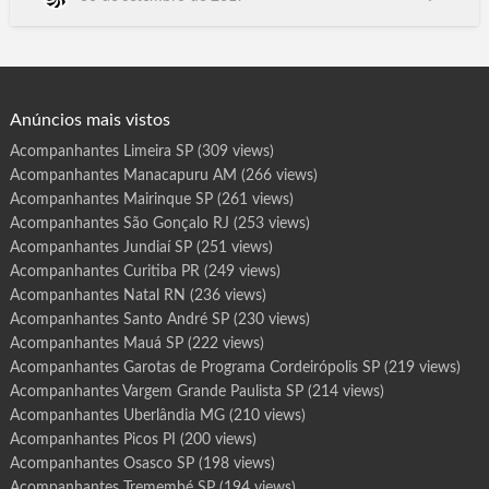
r
o
Rolim de Moura, Guajará-Mirim, RO, Ananindeua, Santarém,
t
Marabá, Castanhal, Parauapebas, Cametá, Bragança, Marituba,
a
s
Altamira, Tucuruí, Barcarena, Paragominas, Itaituba, Breves,
d
e
São Félix do Xingu, Tailândia, Redenção, Moju, Nossa …
P
r
o
g
Anúncios mais vistos
r
a
m
Acompanhantes Limeira SP
(309 views)
a
I
Acompanhantes Manacapuru AM
(266 views)
r
a
n
Acompanhantes Mairinque SP
(261 views)
d
u
Acompanhantes São Gonçalo RJ
(253 views)
b
a
Acompanhantes Jundiaí SP
(251 views)
A
M
Acompanhantes Curitiba PR
(249 views)
Acompanhantes Natal RN
(236 views)
Acompanhantes Santo André SP
(230 views)
Acompanhantes Mauá SP
(222 views)
Acompanhantes Garotas de Programa Cordeirópolis SP
(219 views)
Acompanhantes Vargem Grande Paulista SP
(214 views)
Acompanhantes Uberlândia MG
(210 views)
Acompanhantes Picos PI
(200 views)
Acompanhantes Osasco SP
(198 views)
Acompanhantes Tremembé SP
(194 views)