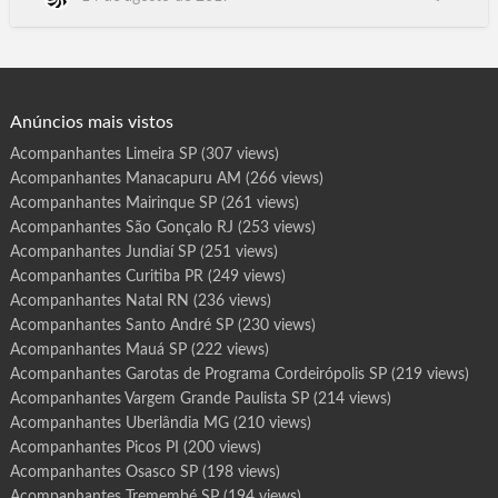
r
o
Contagem MG, Uberlândia MG. Aracaju SE. Florianópolis SC,
t
Boa Vista RR, Porto Velho Ro, Porto Alegre RS, Natal RN, Rio
a
s
de Janeiro, Teresina .PI, Recife PE, Curitiba PR, João Pessoa PB,
d
e
Belém PA, Belo Horizonte MG. Campo Grande MS. Cu…
P
r
o
g
Anúncios mais vistos
r
a
m
Acompanhantes Limeira SP
(307 views)
a
F
Acompanhantes Manacapuru AM
(266 views)
e
r
r
Acompanhantes Mairinque SP
(261 views)
a
z
Acompanhantes São Gonçalo RJ
(253 views)
d
e
Acompanhantes Jundiaí SP
(251 views)
V
a
Acompanhantes Curitiba PR
(249 views)
s
c
Acompanhantes Natal RN
(236 views)
o
n
c
Acompanhantes Santo André SP
(230 views)
e
l
Acompanhantes Mauá SP
(222 views)
o
s
Acompanhantes Garotas de Programa Cordeirópolis SP
(219 views)
S
P
Acompanhantes Vargem Grande Paulista SP
(214 views)
Acompanhantes Uberlândia MG
(210 views)
Acompanhantes Picos PI
(200 views)
Acompanhantes Osasco SP
(198 views)
Acompanhantes Tremembé SP
(194 views)