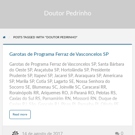
Doutor Pedrinho
POSTS TAGGED WITH "DOUTOR PEDRINHO"
Garotas
de
Garotas de Programa Ferraz de Vasconcelos SP
Programa
Garotas de Programa Ferraz de Vasconcelos SP, Santa Bárbara
Ferraz
do Oeste SP, Araçatuba SP, Hortolândia SP, Presidente
de
Prudente SP, Itapevi SP, Jacareí SP, Araraquara SP, Americana
Vasconcelos
SP, Marília SP, Cotia SP, Lagarto SE, Nossa Senhora do
SP
Socorro SE, Blumenau SC, Joinville SC, Caracaraí RR,
Rorainópolis RR, Ariquemes RO, Ji-Paraná RO, Pelotas RS,
Caxias do Sul RS, Parnamirim RN, Mossoró RN, Duque de
Caxias RJ, São. Gonçalo RJ, Picos PI, Parnaíba PI, Olinda PE,
Jaboatão dos Guararapes PE ,Maringá PR, Londrina. PR, Santa
a
Read more
Rita PB, Campina Grande PB, Santarém PA, Ananindeua PA,
b
o
Três Lagoas MS, Dourados.MS, Santiago Chile, Três Lagoas MT,
u
t
Dourados MT, Rondonópolis MT, Várzea Grande MT, São José.
G
a
de Ribamar MA, Imperatriz MA, Rio Largo AL, Arapiraca AL,
0
14 de agosto de 2017