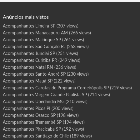
e
Contagem MG, Uberlândia MG. Aracaju SE. F…
P
r
o
g
Anúncios mais vistos
r
a
m
Acompanhantes Limeira SP
(307 views)
a
B
Acompanhantes Manacapuru AM
(266 views)
o
t
u
Acompanhantes Mairinque SP
(261 views)
c
a
Acompanhantes São Gonçalo RJ
(253 views)
t
u
Acompanhantes Jundiaí SP
(251 views)
S
P
Acompanhantes Curitiba PR
(249 views)
Acompanhantes Natal RN
(236 views)
Acompanhantes Santo André SP
(230 views)
Acompanhantes Mauá SP
(222 views)
Acompanhantes Garotas de Programa Cordeirópolis SP
(219 views)
Acompanhantes Vargem Grande Paulista SP
(214 views)
Acompanhantes Uberlândia MG
(210 views)
Acompanhantes Picos PI
(200 views)
Acompanhantes Osasco SP
(198 views)
Acompanhantes Tremembé SP
(194 views)
Acompanhantes Piracicaba SP
(192 views)
Acompanhantes Santiago de Chile
(189 views)