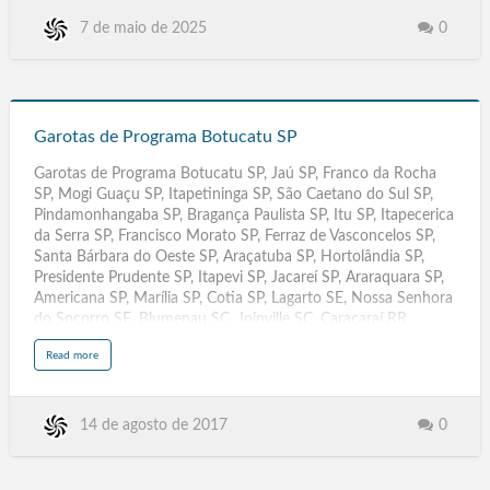
t
Maragogi AL, São José da Tapera AL, Jaboatão dos
G
a
Guararapes, Olinda, Caruaru, Paulista, Petrolina, Cabo de Santo
0
7 de maio de 2025
r
o
Agostinho, Camaragibe, Vitória de Santo Antão, Garanhuns,
t
São Lourenço da Mata, Igarassu, Abreu e Lima, Santa Cruz do
a
s
Capibaribe, Ipojuca, Serra Talhada, Araripina, Gravatá, Goiana,
d
e
Garotas
Carpina, Belo Jardim, …
P
r
de
o
Garotas de Programa Botucatu SP
g
r
Programa
a
Garotas de Programa Botucatu SP, Jaú SP, Franco da Rocha
m
Botucatu
a
SP, Mogi Guaçu SP, Itapetininga SP, São Caetano do Sul SP,
A
SP
r
Pindamonhangaba SP, Bragança Paulista SP, Itu SP, Itapecerica
a
r
da Serra SP, Francisco Morato SP, Ferraz de Vasconcelos SP,
a
n
Santa Bárbara do Oeste SP, Araçatuba SP, Hortolândia SP,
g
u
Presidente Prudente SP, Itapevi SP, Jacareí SP, Araraquara SP,
á
S
Americana SP, Marília SP, Cotia SP, Lagarto SE, Nossa Senhora
C
do Socorro SE, Blumenau SC, Joinville SC, Caracaraí RR,
Rorainópolis RR, Ariquemes RO, Ji-Paraná RO, Pelotas RS,
a
Read more
Caxias do Sul RS, Parnamirim RN, Mossoró RN, Duque de
b
o
Caxias RJ, São. Gonçalo RJ, Picos PI, Parnaíba PI, Olinda PE,
u
t
Jaboatão dos Guararapes PE ,Maringá PR, Londrina. PR, Santa
G
a
Rita PB, Campina Grande PB, Santarém PA, Ananindeua PA,
0
14 de agosto de 2017
r
o
Três Lagoas MS, Dourados.MS, Santiago Chile, Três Lagoas MT,
t
Dourados MT, Rondonópolis MT, Várzea Grande MT, São José.
a
s
de Ribamar MA, Imperatriz MA, Rio Largo AL, Arapiraca AL,
d