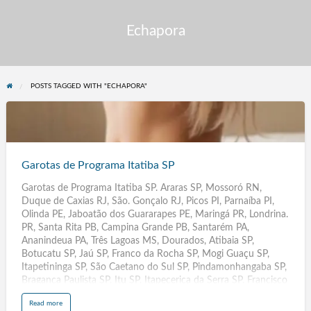
Echapora
POSTS TAGGED WITH "ECHAPORA"
Garotas
de
Programa
Garotas de Programa Itatiba SP
Itatiba
Garotas de Programa Itatiba SP. Araras SP, Mossoró RN,
SP
Duque de Caxias RJ, São. Gonçalo RJ, Picos PI, Parnaíba PI,
Olinda PE, Jaboatão dos Guararapes PE, Maringá PR, Londrina.
PR, Santa Rita PB, Campina Grande PB, Santarém PA,
Ananindeua PA, Três Lagoas MS, Dourados, Atibaia SP,
Botucatu SP, Jaú SP, Franco da Rocha SP, Mogi Guaçu SP,
Itapetininga SP, São Caetano do Sul SP, Pindamonhangaba SP,
Bragança Paulista SP, Itu SP, Itapecerica da Serra SP, Francisco
Morato SP, Ferraz de Vasconcelos SP, Santa Bárbara do Oeste
a
Read more
SP, Araçatuba SP, Hortolândia SP, Presidente Prudente SP,
b