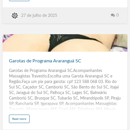
o
Itapevi SP, Jacareí SP, Araraquara SP, Americana SP, Marília SP,
u
t
Cotia SP, Lagarto SE, Nossa Senhora do Socorro SE,
G
a
Blumenau SC, Joinville SC, Caracaraí RR, Rorainópolis RR,
0
27 de julho de 2025
r
o
Ariquemes RO, Ji-Paraná RO, Pelotas RS, Caxias do Sul RS,
t
Parnamirim RN, MS, Santiago Chile, Três Lagoas MT, Dourados
a
s
MT, Rondonópolis MT, Várzea Grande MT, São José. de
d
e
Ribamar MA, Imperatriz MA, Rio Largo AL, Arapiraca AL,
P
r
Contag…
o
Garotas
g
r
de
a
m
a
Programa
Garotas de Programa Araranguá SC
I
t
Araranguá
a
t
Garotas de Programa Araranguá SC.Acompanhantes
SC
i
b
Massagistas Travestis.Escolha uma Garota Araranguá SC e
a
S
Região.Faça um pix para garota: cpf 123 588 068 03. Rio do
P
Sul SC, Caçador SC, Camboriú SC, São Bento do Sul SC, Itajaí
SC, Jaraguá do Sul SC, Palhoça SC, Lages SC, Balneário
Camboriú SC, Brusque SC, Tubarão SC, Mirandópolis SP, Piraju
SP, Rancharia SP, Igarapava SP, Acompanhantes Massagistas
Travestis, Manacapuru AM, Coari AM, Tabatinga AM, Maués
AM, Tefé AM, Manicoré AM, Humaitá AM, Iranduba AM,
a
Read more
Lábrea AM, Atalaia AL, Teotônio Vilela AL, Girau do Ponciano
b
o
AL, Pilar AL, São Luís do Quitunde AL, São Sebastião AL,
u