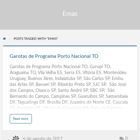
Emas
POSTS TAGGED WITH "EMAS"
Garotas
de
Garotas de Programa Porto Nacional TO
Programa
Garotas de Programa Porto Nacional TO, Gurupi TO,
Porto
Araguaína TO, Vila Velha ES, Serra ES, Vitória ES, Montevideu
Nacional
Uruguay, Buenos Aires, Indaiatuba SP, São Carlos SP, Embu
TO
das Artes SP, Barueri SP, Ribeirão Preto SP, SJC SP, São José
dos Campos, Osasco SP, Santo André SP, SBC SP, São
Bernardo do Campo, Campinas SP, Guarulhos SP, Samambaia
DF, Taguatinga DF, Brasília DF, Juazeiro do Norte CE, Caucaia
CE, Fortaleza CE, Vitória da Conquista BA, Feira de Santana
BA, Salvador BA, Itacoatiara AM, Parintins AM, Manaus AM,
a
Read more
Santana AP, Macapá AP, Maceió AL, SenaMadureira AC,
b
o
Caracas Venezuela, Cruzeiro do Sul AC, Rio Branco AC,
u
t
Votorantim SP, Tatuí SP, Várzea Paulista SP, Caraguatatuba SP,
G
a
Santana de Parnaíba SP, Poá SP, Ourinhos SP, Rio Grande RS,
0
6 de agosto de 2017