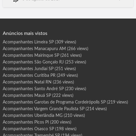
r
o
Paulinia SP, Leme SP, Assis SP, Rio Claro SP, Rio de Janeiro RJ,
t
Acompanhantes Travestis São Paulo SP, Massagistas. Salvador
a
s
BA, Campinas SP, Fortaleza CE, Sorocaba, Caracas Venezuela,
d
e
Belem PA, Campinas. Recife PE, Travestis, Trans…
P
r
o
g
Anúncios mais vistos
r
a
m
Acompanhantes Limeira SP
(309 views)
a
P
Acompanhantes Manacapuru AM
(266 views)
o
r
t
Acompanhantes Mairinque SP
(261 views)
o
N
Acompanhantes São Gonçalo RJ
(253 views)
a
c
Acompanhantes Jundiaí SP
(251 views)
i
o
Acompanhantes Curitiba PR
(249 views)
n
a
Acompanhantes Natal RN
(236 views)
l
T
O
Acompanhantes Santo André SP
(230 views)
Acompanhantes Mauá SP
(222 views)
Acompanhantes Garotas de Programa Cordeirópolis SP
(219 views)
Acompanhantes Vargem Grande Paulista SP
(214 views)
Acompanhantes Uberlândia MG
(210 views)
Acompanhantes Picos PI
(200 views)
Acompanhantes Osasco SP
(198 views)
Acompanhantes Tremembé SP
(194 views)