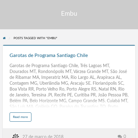
Embu
POSTS TAGGED WITH "EMBU"
Garotas
de
Garotas de Programa Santiago Chile
Programa
Garotas de Programa Santiago Chile, Três Lagoas MT,
Santiago
Dourados MT, Rondonópolis MT, Várzea Grande MT, São José
Chile
de Ribamar MA, Imperatriz MA, Rio Largo AL, Arapiraca AL,
Contagem MG, Uberlândia MG, Aracaju SE. Florianópolis SC,
Boa Vista RR, Porto Velho Ro, Porto Alegre RS, Natal RN, Rio
de Janeiro, Teresina .PI, Recife PE, Curitiba PR, João Pessoa PB,
Belém PA, Belo Horizonte MG, Campo Grande MS. Cuiabá MT,
São Luís MA, Goiânia GO, Paraíso do Tocantins TO, Porto
Nacional TO, Gurupi TO.Araguaína TO, Vila Velha ES, Serra ES,
a
Read more
Vitória ES, Montevideu Uruguay, Buenos Aires, Indaiatuba. SP,
b
o
São Carlos SP, Embu das Artes SP, Barueri SP, Ribeirão Preto
u
t
SP, SJC SP, São José dos Campos. Osasco SP, Santo André SP,
G
a
SBC SP, São Bernardo do Campo, Campinas SP, Guarulhos SP.
0
27 de março de 2018