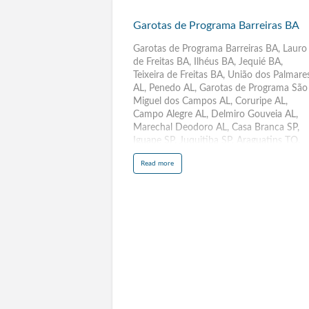
Garotas
de
Garotas de Programa Barreiras BA
Programa
Barreiras
Garotas de Programa Barreiras BA, Lauro
de Freitas BA, Ilhéus BA, Jequié BA,
BA
Teixeira de Freitas BA, União dos Palmare
AL, Penedo AL, Garotas de Programa São
Miguel dos Campos AL, Coruripe AL,
Campo Alegre AL, Delmiro Gouveia AL,
Marechal Deodoro AL, Casa Branca SP,
Iguape SP, Juquitiba SP, Araguatins TO,
Colinas do Tocantins TO, Guaraí TO,
a
Read more
Cândido Mota SP, Biritiba Mirim SP, Sant
b
o
Fé do Sul SP, Barrinha SP, Serra ES,
u
t
Anápolis GO, Aparecida de Goiânia GO,
G
a
Araçoiaba da Serra SP, Morro Agudo SP,
r
o
Criciúma SC, Itajaí SC, Guararapes SP,
t
Cachoeira Paulista SP, Osvaldo Cruz SP,
a
s
Ilhabela SP, Conselheiro Lafaiete MG,
d
e
Varginha MG, Sabará MG, Barbacena MG
P
r
São Miguel Arcanjo SP, Santa Cruz das
o
g
Palmeiras SP,Descalvado SP, Rio das
r
a
Pedras SP, Teófilo Otoni MG, Pouso Alegr
m
a