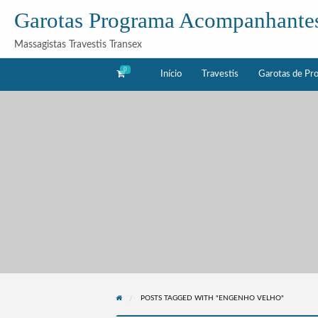
Garotas Programa Acompanhante
Massagistas Travestis Transex
0
Início
Travestis
Garotas de Pr
as
Acompanhantes
rama
POSTS TAGGED WITH "ENGENHO VELHO"