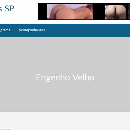
s SP
ograma
Acompanhantes
Engenho Velho