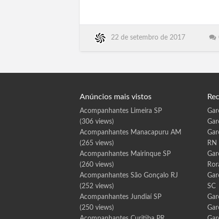
MG, Patos de Minas MG, Poços de Calda
B
a
MG, Ibaté SP, Iperó SP, Bariri
r
r
SP, Pacaembu, Palestina, Palmares
e
i
Paulista, Palmeira d'Oeste,
r
22 de setembro de 2017
Palmital, Panorama, Paraguacu Paulista,
a
s
Paraibuna, Paraiso, Paranapanema, Para…
B
A
Anúncios mais vistos
Rec
Acompanhantes Limeira SP
Gar
(306 views)
Gar
Acompanhantes Manacapuru AM
Gar
(265 views)
RN
Acompanhantes Mairinque SP
Gar
(260 views)
Ror
Acompanhantes São Gonçalo RJ
Gar
(252 views)
SC
Acompanhantes Jundiaí SP
Gar
(250 views)
Gar
Acompanhantes Curitiba PR
Gar