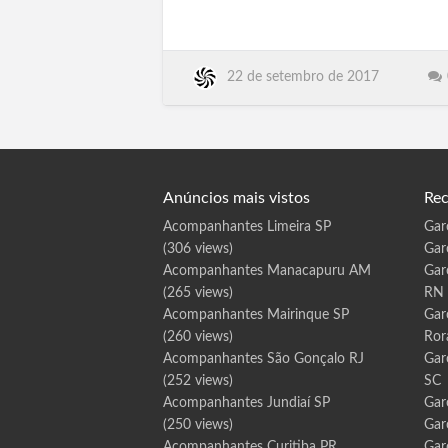
Pouso Alegre MG, Patos de Minas MG,
I
g
Poços de Caldas MG, Ibaté SP, Iperó SP,
u
a
Bariri SP, Pacaembu, Palestina, Palmares
t
u
Paulista, Palmeira d'Oeste,
C
22 de setembro de 2017
Palmital, Panorama, Paraguacu Paulista,
E
Paraibuna, Paraiso, Paranap…
Anúncios mais vistos
Rec
Acompanhantes Limeira SP
Gar
(306 views)
Gar
Acompanhantes Manacapuru AM
Gar
(265 views)
RN
Acompanhantes Mairinque SP
Gar
(260 views)
Ror
Acompanhantes São Gonçalo RJ
Gar
(252 views)
SC
Acompanhantes Jundiaí SP
Gar
(250 views)
Gar
Acompanhantes Curitiba PR
Gar