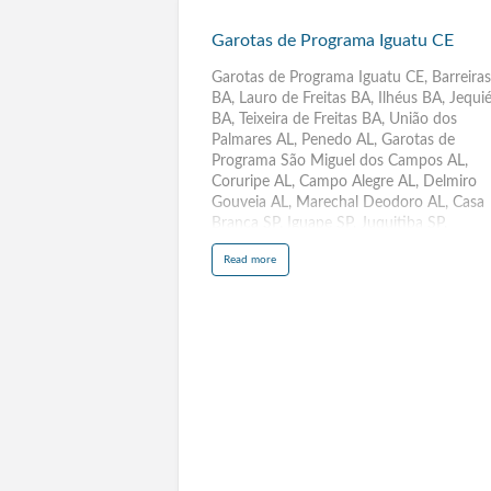
Garotas
de
Garotas de Programa Iguatu CE
Programa
Iguatu
Garotas de Programa Iguatu CE, Barreiras
BA, Lauro de Freitas BA, Ilhéus BA, Jequi
CE
BA, Teixeira de Freitas BA, União dos
Palmares AL, Penedo AL, Garotas de
Programa São Miguel dos Campos AL,
Coruripe AL, Campo Alegre AL, Delmiro
Gouveia AL, Marechal Deodoro AL, Casa
Branca SP, Iguape SP, Juquitiba SP,
Araguatins TO, Colinas do Tocantins TO,
a
Read more
Guaraí TO, Cândido Mota SP, Biritiba
b
o
Mirim SP, Santa Fé do Sul SP, Barrinha SP
u
t
Serra ES, Anápolis GO, Aparecida de
G
a
Goiânia GO, Araçoiaba da Serra SP, Morr
r
o
Agudo SP, Criciúma SC, Itajaí SC,
t
Guararapes SP, Cachoeira Paulista SP,
a
s
Osvaldo Cruz SP, Ilhabela SP, Conselheiro
d
e
Lafaiete MG, Varginha MG, Sabará MG,
P
r
Barbacena MG, São Miguel Arcanjo SP,
o
g
Santa Cruz das Palmeiras SP,Descalvado
r
a
SP, Rio das Pedras SP, Teófilo Otoni MG,
m
a