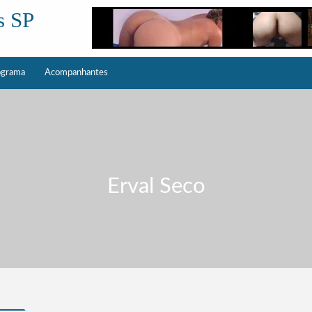
s SP
ograma
Acompanhantes
Erval Seco