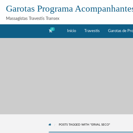
Garotas Programa Acompanhante
Massagistas Travestis Transex
0
Início
Travestis
Garotas de Pr
as
Acompanhantes
rama
POSTS TAGGED WITH "ERVAL SECO"