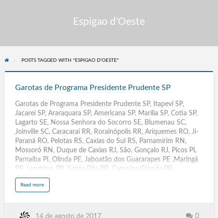
Espigao d’Oeste
POSTS TAGGED WITH "ESPIGAO D'OESTE"
Garotas
de
Garotas de Programa Presidente Prudente SP
Programa
Garotas de Programa Presidente Prudente SP, Itapevi SP,
Presidente
Jacareí SP, Araraquara SP, Americana SP, Marília SP, Cotia SP,
Prudente
Lagarto SE, Nossa Senhora do Socorro SE, Blumenau SC,
SP
Joinville SC, Caracaraí RR, Rorainópolis RR, Ariquemes RO, Ji-
Paraná RO, Pelotas RS, Caxias do Sul RS, Parnamirim RN,
Mossoró RN, Duque de Caxias RJ, São. Gonçalo RJ, Picos PI,
Parnaíba PI, Olinda PE, Jaboatão dos Guararapes PE ,Maringá
PR, Londrina. PR, Santa Rita PB, Campina Grande PB,
Santarém PA, Ananindeua PA, Três Lagoas MS, Dourados.MS,
a
Read more
Santiago Chile, Três Lagoas MT, Dourados MT, Rondonópolis
b
o
MT, Várzea Grande MT, São José. de Ribamar MA, Imperatriz
u
t
MA, Rio Largo AL, Arapiraca AL, Contagem MG, Uberlândia
G
a
MG. Aracaju SE. Florianópolis SC, Boa Vista RR, Porto Velho
0
14 de agosto de 2017