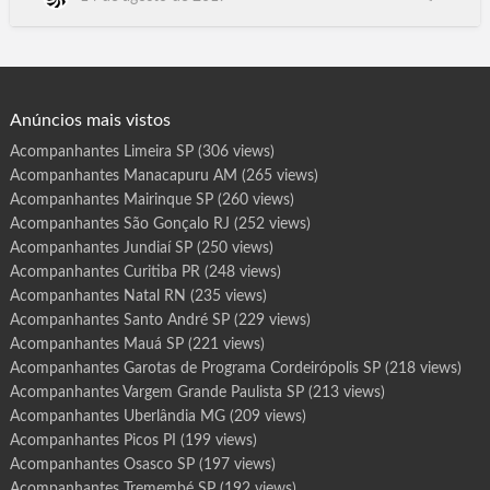
r
o
Ro, Porto Alegre RS, Natal RN, Rio de Janeiro, Teresina .PI,
t
Recife PE, Curitiba PR, João Pessoa PB, Belém PA, Belo
a
s
Horizonte MG. Campo Grande MS. Cuiabá MT, São Luís MA,
d
e
Goiânia GO, Paraíso do Tocantins TO, Porto Nacional TO,
P
r
Gurup…
o
g
Anúncios mais vistos
r
a
m
Acompanhantes Limeira SP
(306 views)
a
P
Acompanhantes Manacapuru AM
(265 views)
r
e
s
Acompanhantes Mairinque SP
(260 views)
i
d
Acompanhantes São Gonçalo RJ
(252 views)
e
n
Acompanhantes Jundiaí SP
(250 views)
t
e
Acompanhantes Curitiba PR
(248 views)
P
r
Acompanhantes Natal RN
(235 views)
u
d
e
Acompanhantes Santo André SP
(229 views)
n
t
Acompanhantes Mauá SP
(221 views)
e
S
Acompanhantes Garotas de Programa Cordeirópolis SP
(218 views)
P
Acompanhantes Vargem Grande Paulista SP
(213 views)
Acompanhantes Uberlândia MG
(209 views)
Acompanhantes Picos PI
(199 views)
Acompanhantes Osasco SP
(197 views)
Acompanhantes Tremembé SP
(192 views)