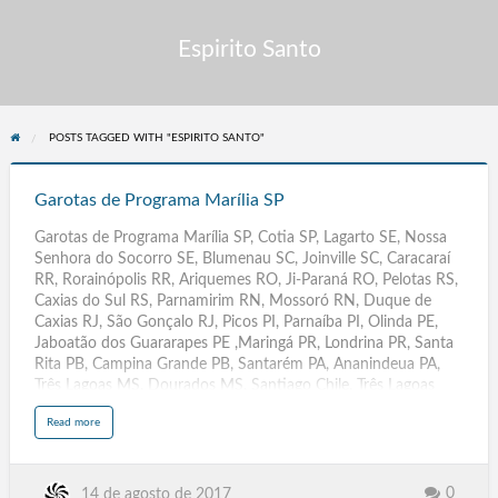
Espirito Santo
POSTS TAGGED WITH "ESPIRITO SANTO"
Garotas
de
Garotas de Programa Marília SP
Programa
Garotas de Programa Marília SP, Cotia SP, Lagarto SE, Nossa
Marília
Senhora do Socorro SE, Blumenau SC, Joinville SC, Caracaraí
SP
RR, Rorainópolis RR, Ariquemes RO, Ji-Paraná RO, Pelotas RS,
Caxias do Sul RS, Parnamirim RN, Mossoró RN, Duque de
Caxias RJ, São Gonçalo RJ, Picos PI, Parnaíba PI, Olinda PE,
Jaboatão dos Guararapes PE ,Maringá PR, Londrina PR, Santa
Rita PB, Campina Grande PB, Santarém PA, Ananindeua PA,
Três Lagoas MS, Dourados MS, Santiago Chile, Três Lagoas
MT, Dourados MT, Rondonópolis MT, Várzea Grande MT, São
a
Read more
José de Ribamar MA, Imperatriz MA, Rio Largo AL, Arapiraca
b
o
AL, Contagem MG, Uberlândia MG, Aracaju SE. Florianópolis
u
t
SC, Boa Vista RR, Porto Velho Ro, Porto Alegre RS, Natal RN,
G
a
Rio de Janeiro, Teresina .PI, Recife PE, Curitiba PR, João Pessoa
0
14 de agosto de 2017