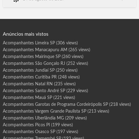
r
o
PB, Belém PA, Belo Horizonte MG, Campo Grande MS. Cuiabá
t
MT, São Luís MA, Goiânia GO, Paraíso do Tocantins TO, Porto
a
s
Nacional TO, Gurupi TO.Araguaína TO, Vila Velha ES, Serra ES,
d
e
Vitória ES, Montevideu Uruguay, Bueno…
P
r
o
g
Anúncios mais vistos
r
a
m
Acompanhantes Limeira SP
(306 views)
a
M
Acompanhantes Manacapuru AM
(265 views)
a
r
í
Acompanhantes Mairinque SP
(260 views)
l
i
Acompanhantes São Gonçalo RJ
(252 views)
a
S
Acompanhantes Jundiaí SP
(250 views)
P
Acompanhantes Curitiba PR
(248 views)
Acompanhantes Natal RN
(235 views)
Acompanhantes Santo André SP
(229 views)
Acompanhantes Mauá SP
(221 views)
Acompanhantes Garotas de Programa Cordeirópolis SP
(218 views)
Acompanhantes Vargem Grande Paulista SP
(213 views)
Acompanhantes Uberlândia MG
(209 views)
Acompanhantes Picos PI
(199 views)
Acompanhantes Osasco SP
(197 views)
Acompanhantes Tremembé SP
(193 views)