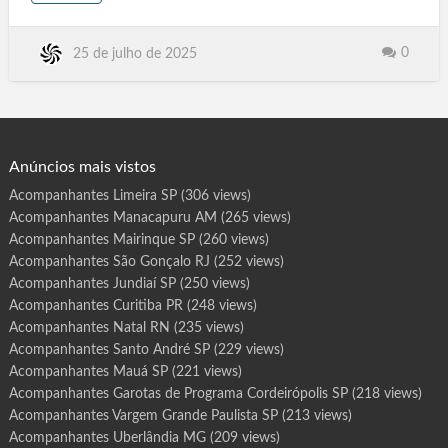
o
MG, Uberlândia MG, Aracaju SE. Florianópolis SC, Boa Vista
u
t
RR, Porto Velho Ro, Porto Alegre RS, Natal RN, Rio de Janeiro,
G
a
Teresina .PI, Recife PE, Curitiba PR, João Pessoa PB, Belém PA,
0
25 de julho de 2025
r
o
Belo Horizonte MG, Campo Grande MS. Cuiabá MT, São Luís
t
MA, Goiânia GO, Paraíso do Tocantins TO, Porto Nacional TO,
a
s
Gurupi TO. Araguaína TO, Vila Velha ES, Serra ES, Vitória ES,
d
e
Montevi…
P
r
o
g
Anúncios mais vistos
r
a
m
Acompanhantes Limeira SP
(306 views)
a
A
Acompanhantes Manacapuru AM
(265 views)
r
i
q
Acompanhantes Mairinque SP
(260 views)
u
e
Acompanhantes São Gonçalo RJ
(252 views)
m
e
Acompanhantes Jundiaí SP
(250 views)
s
R
Acompanhantes Curitiba PR
(248 views)
O
Acompanhantes Natal RN
(235 views)
Acompanhantes Santo André SP
(229 views)
Acompanhantes Mauá SP
(221 views)
Acompanhantes Garotas de Programa Cordeirópolis SP
(218 views)
Acompanhantes Vargem Grande Paulista SP
(213 views)
Acompanhantes Uberlândia MG
(209 views)