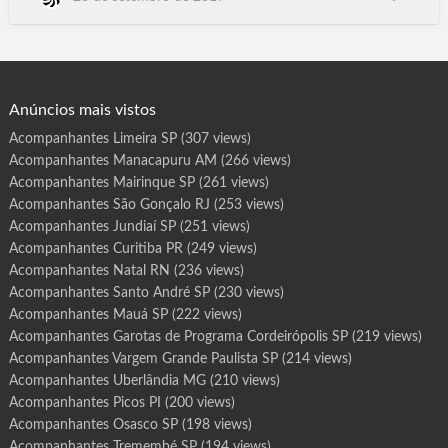
r
o
Santarém, Marabá, Castanhal, Parauapebas, Cametá, Bragança,
t
Marituba, Altamira, Tucuruí, Barcarena, Paragominas, Itaituba,
a
s
Breves, São Félix do Xingu, Tailândia, Redenção, Moju, Nossa
d
e
Senhora do Socorro, Laga…
P
r
o
g
Anúncios mais vistos
r
a
m
Acompanhantes Limeira SP
(307 views)
a
A
Acompanhantes Manacapuru AM
(266 views)
t
a
l
Acompanhantes Mairinque SP
(261 views)
a
i
Acompanhantes São Gonçalo RJ
(253 views)
a
A
Acompanhantes Jundiaí SP
(251 views)
L
Acompanhantes Curitiba PR
(249 views)
Acompanhantes Natal RN
(236 views)
Acompanhantes Santo André SP
(230 views)
Acompanhantes Mauá SP
(222 views)
Acompanhantes Garotas de Programa Cordeirópolis SP
(219 views)
Acompanhantes Vargem Grande Paulista SP
(214 views)
Acompanhantes Uberlândia MG
(210 views)
Acompanhantes Picos PI
(200 views)
Acompanhantes Osasco SP
(198 views)
Acompanhantes Tremembé SP
(194 views)