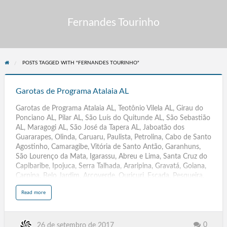
Fernandes Tourinho
POSTS TAGGED WITH "FERNANDES TOURINHO"
Garotas
de
Garotas de Programa Atalaia AL
Programa
Garotas de Programa Atalaia AL, Teotônio Vilela AL, Girau do
Atalaia
Ponciano AL, Pilar AL, São Luís do Quitunde AL, São Sebastião
AL
AL, Maragogi AL, São José da Tapera AL, Jaboatão dos
Guararapes, Olinda, Caruaru, Paulista, Petrolina, Cabo de Santo
Agostinho, Camaragibe, Vitória de Santo Antão, Garanhuns,
São Lourenço da Mata, Igarassu, Abreu e Lima, Santa Cruz do
Capibaribe, Ipojuca, Serra Talhada, Araripina, Gravatá, Goiana,
Carpina, Belo Jardim, Arcoverde, Ouricuri, Escada, Pesqueira,
Palmares, Surubim, Bezerros, Moreno, Salgueiro, Limoeiro, São
a
Read more
Bento do Una, Timbaúba, Buíque, Paudalho, PE, Parintins,
b
o
Itacoatiara, Manacapuru, Coari, Tefé, Tabatinga, Maués,
u
t
Manicoré, Humaitá, AM,Ji-Paraná, Ariquemes, Vilhena, Cacoal,
G
a
Jaru, Rolim de Moura, Guajará-Mirim, RO, Ananindeua,
0
26 de setembro de 2017