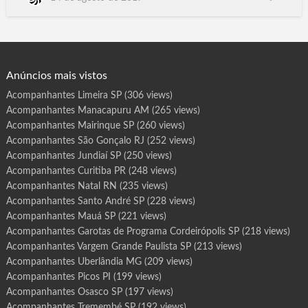
r
o
PB, Belém PA, Belo Horizonte MG, Campo Grande MS. Cuiabá
t
MT, São Luís MA, Goiânia GO, Paraíso do Tocantins TO, Porto
a
s
Nacional TO, Gurupi TO.Araguaína TO, Vila Velha ES, Serra ES,
d
e
Vitória ES, Montevideu Uruguay, Bueno…
P
r
o
g
Anúncios mais vistos
r
a
m
Acompanhantes Limeira SP
(306 views)
a
M
Acompanhantes Manacapuru AM
(265 views)
a
r
í
Acompanhantes Mairinque SP
(260 views)
l
i
Acompanhantes São Gonçalo RJ
(252 views)
a
S
Acompanhantes Jundiaí SP
(250 views)
P
Acompanhantes Curitiba PR
(248 views)
Acompanhantes Natal RN
(235 views)
Acompanhantes Santo André SP
(228 views)
Acompanhantes Mauá SP
(221 views)
Acompanhantes Garotas de Programa Cordeirópolis SP
(218 views)
Acompanhantes Vargem Grande Paulista SP
(213 views)
Acompanhantes Uberlândia MG
(209 views)
Acompanhantes Picos PI
(199 views)
Acompanhantes Osasco SP
(197 views)
Acompanhantes Tremembé SP
(192 views)