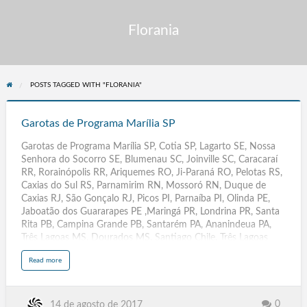
Florania
POSTS TAGGED WITH "FLORANIA"
Garotas
de
Garotas de Programa Marília SP
Programa
Garotas de Programa Marília SP, Cotia SP, Lagarto SE, Nossa
Marília
Senhora do Socorro SE, Blumenau SC, Joinville SC, Caracaraí
SP
RR, Rorainópolis RR, Ariquemes RO, Ji-Paraná RO, Pelotas RS,
Caxias do Sul RS, Parnamirim RN, Mossoró RN, Duque de
Caxias RJ, São Gonçalo RJ, Picos PI, Parnaíba PI, Olinda PE,
Jaboatão dos Guararapes PE ,Maringá PR, Londrina PR, Santa
Rita PB, Campina Grande PB, Santarém PA, Ananindeua PA,
Três Lagoas MS, Dourados MS, Santiago Chile, Três Lagoas
MT, Dourados MT, Rondonópolis MT, Várzea Grande MT, São
a
Read more
José de Ribamar MA, Imperatriz MA, Rio Largo AL, Arapiraca
b
o
AL, Contagem MG, Uberlândia MG, Aracaju SE. Florianópolis
u
t
SC, Boa Vista RR, Porto Velho Ro, Porto Alegre RS, Natal RN,
G
a
Rio de Janeiro, Teresina .PI, Recife PE, Curitiba PR, João Pessoa
0
14 de agosto de 2017