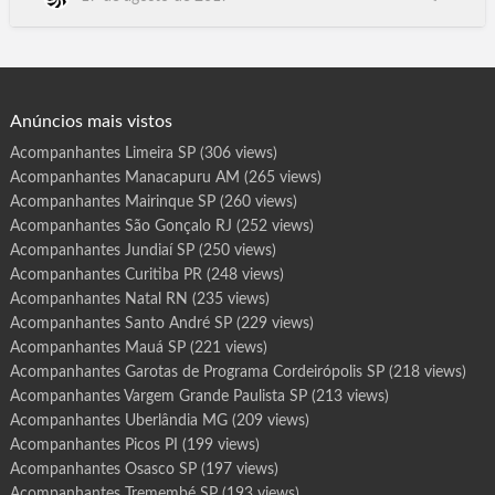
r
o
SP, Araçatuba SP, Hortolândia SP, Presidente.Prudente SP,
t
Itapevi SP, Jacareí SP, Araraquara SP, Americana SP, Marília SP,
a
s
Cotia SP, Lagarto SE, Nossa Senhora do Socorro SE,
d
e
Blumenau SC, Joinville SC, Caracaraí…
P
r
o
g
Anúncios mais vistos
r
a
m
Acompanhantes Limeira SP
(306 views)
a
C
Acompanhantes Manacapuru AM
(265 views)
a
j
a
Acompanhantes Mairinque SP
(260 views)
m
a
Acompanhantes São Gonçalo RJ
(252 views)
r
S
Acompanhantes Jundiaí SP
(250 views)
P
Acompanhantes Curitiba PR
(248 views)
Acompanhantes Natal RN
(235 views)
Acompanhantes Santo André SP
(229 views)
Acompanhantes Mauá SP
(221 views)
Acompanhantes Garotas de Programa Cordeirópolis SP
(218 views)
Acompanhantes Vargem Grande Paulista SP
(213 views)
Acompanhantes Uberlândia MG
(209 views)
Acompanhantes Picos PI
(199 views)
Acompanhantes Osasco SP
(197 views)
Acompanhantes Tremembé SP
(193 views)