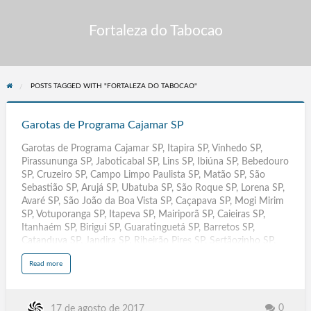
Fortaleza do Tabocao
POSTS TAGGED WITH "FORTALEZA DO TABOCAO"
Garotas
de
Garotas de Programa Cajamar SP
Programa
Garotas de Programa Cajamar SP, Itapira SP, Vinhedo SP,
Cajamar
Pirassununga SP, Jaboticabal SP, Lins SP, Ibiúna SP, Bebedouro
SP
SP, Cruzeiro SP, Campo Limpo Paulista SP, Matão SP, São
Sebastião SP, Arujá SP, Ubatuba SP, São Roque SP, Lorena SP,
Avaré SP, São João da Boa Vista SP, Caçapava SP, Mogi Mirim
SP, Votuporanga SP, Itapeva SP, Mairiporã SP, Caieiras SP,
Itanhaém SP, Birigui SP, Guaratinguetá SP, Barretos SP,
Catanduva SP, Jandira SP, Ribeirão Pires SP, Sertãozinho SP,
Valinhos SP, Cubatão SP, Itatiba SP, Araras SP, Atibaia SP,
a
Read more
Botucatu SP, Jaú SP, Franco da Rocha SP, Mogi Guaçu SP,
b
o
Itapetininga SP, São Caetano do Sul SP. Pindamonhangaba SP,
u
t
Bragança Paulista SP, Itu SP, Itapecerica da Serra SP, Francisco
G
a
Morato SP. Ferraz de Vasconcelos SP, Santa Bárbara do Oeste
0
17 de agosto de 2017