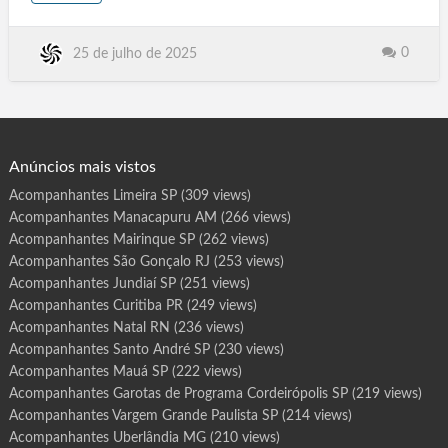
o
MG, Uberlândia MG, Aracaju SE. Florianópolis SC, Boa Vista
u
t
RR, Porto Velho Ro, Porto Alegre RS, Natal RN, Rio de Janeiro,
G
a
Teresina .PI, Recife PE, Curitiba PR, João Pessoa PB, Belém PA,
0
25 de julho de 2025
r
o
Belo Horizonte MG, Campo Grande MS. Cuiabá MT, São Luís
t
MA, Goiânia GO, Paraíso do Tocantins TO, Porto Nacional TO,
a
s
Gurupi TO. Araguaína TO, Vila Velha ES, Serra ES, Vitória ES,
d
e
Montevi…
P
r
o
g
Anúncios mais vistos
r
a
m
Acompanhantes Limeira SP
(309 views)
a
A
Acompanhantes Manacapuru AM
(266 views)
r
i
q
Acompanhantes Mairinque SP
(262 views)
u
e
Acompanhantes São Gonçalo RJ
(253 views)
m
e
Acompanhantes Jundiaí SP
(251 views)
s
R
Acompanhantes Curitiba PR
(249 views)
O
Acompanhantes Natal RN
(236 views)
Acompanhantes Santo André SP
(230 views)
Acompanhantes Mauá SP
(222 views)
Acompanhantes Garotas de Programa Cordeirópolis SP
(219 views)
Acompanhantes Vargem Grande Paulista SP
(214 views)
Acompanhantes Uberlândia MG
(210 views)