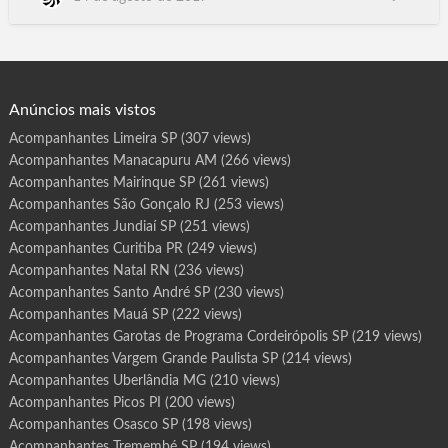
r
o
Caxias RJ, São. Gonçalo RJ, Picos PI, Parnaíba PI, Olinda PE,
t
Jaboatão dos Guararapes PE ,Maringá PR, Londrina. PR, Santa
a
s
Rita PB, Campina Grande PB, Santarém PA, Ananindeua PA,
d
e
Três Lagoas MS, Dourados.MS, Santiago …
P
r
o
g
Anúncios mais vistos
r
a
m
Acompanhantes Limeira SP
(307 views)
a
I
Acompanhantes Manacapuru AM
(266 views)
t
a
n
Acompanhantes Mairinque SP
(261 views)
h
a
Acompanhantes São Gonçalo RJ
(253 views)
é
m
Acompanhantes Jundiaí SP
(251 views)
S
P
Acompanhantes Curitiba PR
(249 views)
Acompanhantes Natal RN
(236 views)
Acompanhantes Santo André SP
(230 views)
Acompanhantes Mauá SP
(222 views)
Acompanhantes Garotas de Programa Cordeirópolis SP
(219 views)
Acompanhantes Vargem Grande Paulista SP
(214 views)
Acompanhantes Uberlândia MG
(210 views)
Acompanhantes Picos PI
(200 views)
Acompanhantes Osasco SP
(198 views)
Acompanhantes Tremembé SP
(194 views)