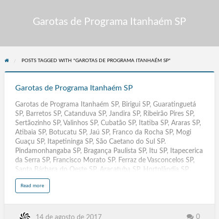
Garotas de Programa Itanhaém SP
POSTS TAGGED WITH "GAROTAS DE PROGRAMA ITANHAÉM SP"
Garotas
de
Garotas de Programa Itanhaém SP
Programa
Garotas de Programa Itanhaém SP, Birigui SP, Guaratinguetá
Itanhaém
SP, Barretos SP, Catanduva SP, Jandira SP, Ribeirão Pires SP,
SP
Sertãozinho SP, Valinhos SP, Cubatão SP, Itatiba SP, Araras SP,
Atibaia SP, Botucatu SP, Jaú SP, Franco da Rocha SP, Mogi
Guaçu SP, Itapetininga SP, São Caetano do Sul SP.
Pindamonhangaba SP, Bragança Paulista SP, Itu SP, Itapecerica
da Serra SP, Francisco Morato SP. Ferraz de Vasconcelos SP,
Santa Bárbara do Oeste SP, Araçatuba SP, Hortolândia SP,
Presidente.Prudente SP, Itapevi SP, Jacareí SP, Araraquara SP,
a
Read more
Americana SP, Marília SP, Cotia SP, Lagarto SE, Nossa Senhora
b
o
do Socorro SE, Blumenau SC, Joinville SC, Caracaraí RR,
u
t
Rorainópolis RR, Ariquemes RO, Ji-Paraná RO, Pelotas RS,
G
a
Caxias do Sul RS, Parnamirim RN, Mossoró RN, Duque de
0
14 de agosto de 2017