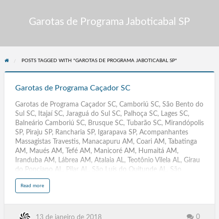
Garotas de Programa Jaboticabal SP
POSTS TAGGED WITH "GAROTAS DE PROGRAMA JABOTICABAL SP"
Garotas
de
Garotas de Programa Caçador SC
Programa
Garotas de Programa Caçador SC, Camboriú SC, São Bento do
Caçador
Sul SC, Itajaí SC, Jaraguá do Sul SC, Palhoça SC, Lages SC,
SC
Balneário Camboriú SC, Brusque SC, Tubarão SC, Mirandópolis
SP, Piraju SP, Rancharia SP, Igarapava SP, Acompanhantes
Massagistas Travestis, Manacapuru AM, Coari AM, Tabatinga
AM, Maués AM, Tefé AM, Manicoré AM, Humaitá AM,
Iranduba AM, Lábrea AM, Atalaia AL, Teotônio Vilela AL, Girau
do Ponciano AL, Pilar AL, São Luís do Quitunde AL, São
Sebastião AL, Maragogi AL, São José da Tapera AL, Jaboatão
a
Read more
dos Guararapes, Olinda, Caruaru, Paulista, Petrolina, Cabo de
b
o
Santo Agostinho, Camaragibe, Vitória de Santo Antão,
u
t
Garanhuns, São Lourenço da Mata, Igarassu, Abreu e Lima,
G
a
Santa Cruz do Capibaribe, Ipojuca, Serra Talhada, Araripina,
0
13 de janeiro de 2018