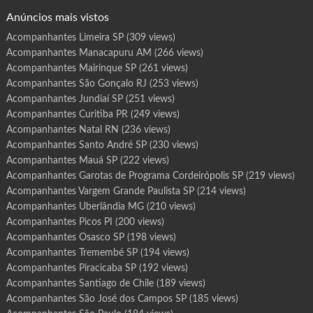
o
g
Anúncios mais vistos
r
a
m
Acompanhantes Limeira SP
(309 views)
a
J
Acompanhantes Manacapuru AM
(266 views)
a
b
o
Acompanhantes Mairinque SP
(261 views)
t
i
Acompanhantes São Gonçalo RJ
(253 views)
c
a
Acompanhantes Jundiaí SP
(251 views)
b
a
Acompanhantes Curitiba PR
(249 views)
l
S
Acompanhantes Natal RN
(236 views)
P
Acompanhantes Santo André SP
(230 views)
Acompanhantes Mauá SP
(222 views)
Acompanhantes Garotas de Programa Cordeirópolis SP
(219 views)
Acompanhantes Vargem Grande Paulista SP
(214 views)
Acompanhantes Uberlândia MG
(210 views)
Acompanhantes Picos PI
(200 views)
Acompanhantes Osasco SP
(198 views)
Acompanhantes Tremembé SP
(194 views)
Acompanhantes Piracicaba SP
(192 views)
Acompanhantes Santiago de Chile
(189 views)
Acompanhantes São José dos Campos SP
(185 views)