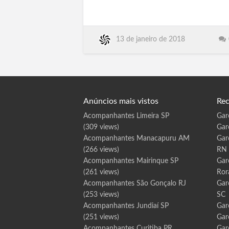
Araripina, Gravatá, Goiana, Carpina, Belo
R
i
Jardim, Arcoverde, Ouricuri, Escada, Ji-
o
d
Paraná, Ariquemes, Vilhena, Cacoal, Jaru,
o
S
Rolim de Moura, Guajará-Mirim, RO,
u
13 de janeiro de 2018
Ananindeua, Santarém, Marabá,
l
S
Castanhal, Parauapebas, Cametá,
C
Braganç…
Anúncios mais vistos
Rec
Acompanhantes Limeira SP
Gar
(309 views)
Gar
Acompanhantes Manacapuru AM
Gar
(266 views)
RN
Acompanhantes Mairinque SP
Gar
(261 views)
Ror
Acompanhantes São Gonçalo RJ
Gar
(253 views)
SC
Acompanhantes Jundiaí SP
Gar
(251 views)
Gar
Acompanhantes Curitiba PR
Gar