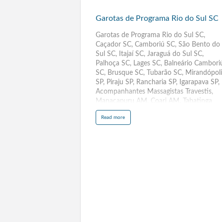
Garotas
de
Garotas de Programa Rio do Sul SC
Programa
Rio
Garotas de Programa Rio do Sul SC,
Caçador SC, Camboriú SC, São Bento do
do
Sul SC, Itajaí SC, Jaraguá do Sul SC,
Sul
Palhoça SC, Lages SC, Balneário Cambori
SC
SC, Brusque SC, Tubarão SC, Mirandópoli
SP, Piraju SP, Rancharia SP, Igarapava SP,
Acompanhantes Massagistas Travestis,
Manacapuru AM, Coari AM, Tabatinga
AM, Maués AM, Tefé AM, Manicoré AM,
a
Read more
Humaitá AM, Iranduba AM, Lábrea AM,
b
o
Atalaia AL, Teotônio Vilela AL, Girau do
u
t
Ponciano AL, Pilar AL, São Luís do
G
a
Quitunde AL, São Sebastião AL, Maragog
r
o
AL, São José da Tapera AL, Jaboatão dos
t
Guararapes, Olinda, Caruaru, Paulista,
a
s
Petrolina, Cabo de Santo Agostinho,
d
e
Camaragibe, Vitória de Santo Antão,
P
r
Garanhuns, São Lourenço da Mata,
o
g
Igarassu, Abreu e Lima, Santa Cruz do
r
a
Capibaribe, Ipojuca, Serra Talhada,
m
a