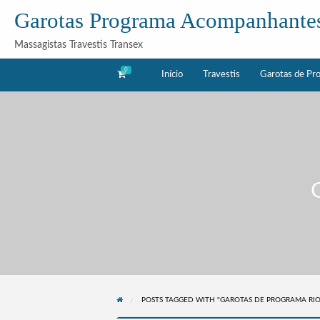
Garotas Programa Acompanhante
Massagistas Travestis Transex
0
Início
Travestis
Garotas de Pr
as
Acompanhantes
rama
POSTS TAGGED WITH "GAROTAS DE PROGRAMA RIO