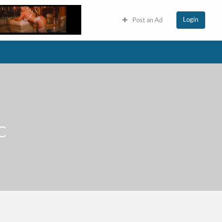
Login
Post an Ad
C