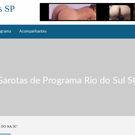
s SP
ograma
Acompanhantes
Garotas de Programa Rio do Sul S
 DO SUL SC"