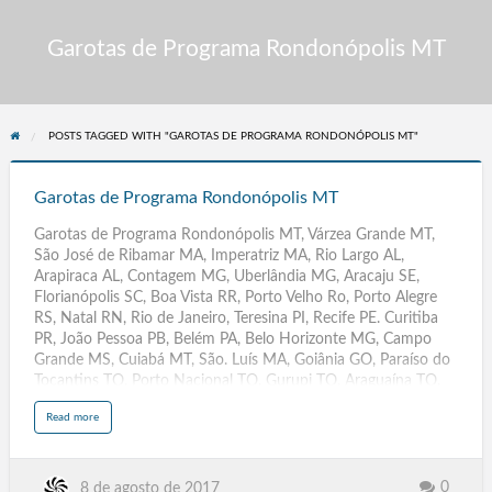
Garotas de Programa Rondonópolis MT
POSTS TAGGED WITH "GAROTAS DE PROGRAMA RONDONÓPOLIS MT"
Garotas
de
Garotas de Programa Rondonópolis MT
Programa
Garotas de Programa Rondonópolis MT, Várzea Grande MT,
Rondonópolis
São José de Ribamar MA, Imperatriz MA, Rio Largo AL,
MT
Arapiraca AL, Contagem MG, Uberlândia MG, Aracaju SE,
Florianópolis SC, Boa Vista RR, Porto Velho Ro, Porto Alegre
RS, Natal RN, Rio de Janeiro, Teresina PI, Recife PE. Curitiba
PR, João Pessoa PB, Belém PA, Belo Horizonte MG, Campo
Grande MS, Cuiabá MT, São. Luís MA, Goiânia GO, Paraíso do
Tocantins TO, Porto Nacional TO, Gurupi TO, Araguaína TO,
Vila.Velha ES, Serra ES, Vitória ES, Montevideu Uruguay,
a
Read more
Buenos Aires, Indaiatuba SP, São Carlos SP. Embu das Artes
b
o
SP, Barueri SP, Ribeirão Preto SP, SJC SP, São José dos
u
t
Campos, Osasco SP, Santo. André SP, SBC SP, São Bernardo
G
a
do Campo, Campinas SP, Guarulhos SP, Samambaia DF.
0
8 de agosto de 2017