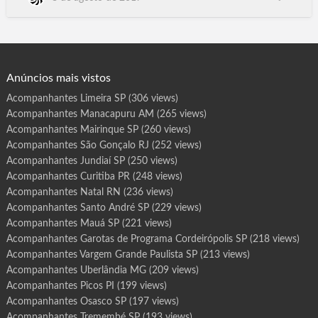
r
o
Taguatinga DF, Brasília DF, Juazeiro do Norte CE, Caucaia CE,
t
Fortaleza CE, Vitória da Conquista. BA, Feira de Santana BA,
a
s
Salvador BA, Itacoatiara AM, Parintins AM, Manaus AM,
d
e
Santana AP. Macapá AP, Maceió AL, Sena.Madureira AC,
P
r
Caracas Ven…
o
g
Anúncios mais vistos
r
a
m
Acompanhantes Limeira SP
(306 views)
a
R
Acompanhantes Manacapuru AM
(265 views)
o
n
d
Acompanhantes Mairinque SP
(260 views)
o
n
Acompanhantes São Gonçalo RJ
(252 views)
ó
p
Acompanhantes Jundiaí SP
(250 views)
o
l
Acompanhantes Curitiba PR
(248 views)
i
s
Acompanhantes Natal RN
(236 views)
M
T
Acompanhantes Santo André SP
(229 views)
Acompanhantes Mauá SP
(221 views)
Acompanhantes Garotas de Programa Cordeirópolis SP
(218 views)
Acompanhantes Vargem Grande Paulista SP
(213 views)
Acompanhantes Uberlândia MG
(209 views)
Acompanhantes Picos PI
(199 views)
Acompanhantes Osasco SP
(197 views)
Acompanhantes Tremembé SP
(193 views)