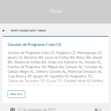
Girua
POSTS TAGGED WITH "GIRUA"
Garotas
de
Garotas de Programa Crato CE
Programa
Garotas de Programa Crato CE, Itapipoca CE, Maranguape CE,
Crato
Iguatu CE, Barreiras BA, Lauro de Freitas BA, Ilhéus BA, Jequié
CE
BA, Teixeira de Freitas BA, União dos Palmares AL, Penedo AL,
Garotas de Programa São Miguel dos Campos AL, Coruripe AL,
Campo Alegre AL, Delmiro Gouveia AL, Marechal Deodoro AL,
Casa Branca SP, Iguape SP, Juquitiba SP, Araguatins TO,
Colinas do Tocantins TO, Guaraí TO, Cândido Mota SP, Biritiba
Mirim SP, Santa Fé do Sul SP, Barrinha SP, Serra ES, Anápolis
GO, Aparecida de Goiânia GO, Araçoiaba da Serra SP, Morro
a
Read more
Agudo SP, Criciúma SC, Itajaí SC, Guararapes SP, Cachoeira
b
o
Paulista SP, Osvaldo Cruz SP, Ilhabela SP, Conselheiro Lafaiete
u
t
MG, Varginha MG, Sabará MG, Barbacena MG, São Miguel
G
a
Arcanjo SP, Santa Cruz das Palmeiras SP,Descalvado SP, Rio
0
22 de setembro de 2017