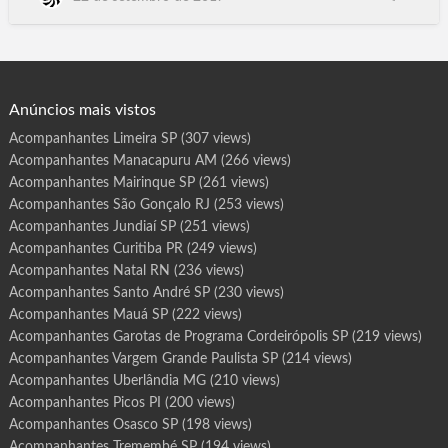
r
o
das Pedras SP, Teófilo Otoni MG, Pouso Alegre MG, Patos de
t
Minas MG, Poços de Caldas MG, Ibaté SP, Iperó SP, Bariri
a
s
SP, Pacaembu, Palestina, Palmares Paulista, Palmeira d'Oeste,
d
e
Palmital, Panorama, Paraguac…
P
r
o
g
Anúncios mais vistos
r
a
m
Acompanhantes Limeira SP
(307 views)
a
C
Acompanhantes Manacapuru AM
(266 views)
r
a
t
Acompanhantes Mairinque SP
(261 views)
o
C
Acompanhantes São Gonçalo RJ
(253 views)
E
Acompanhantes Jundiaí SP
(251 views)
Acompanhantes Curitiba PR
(249 views)
Acompanhantes Natal RN
(236 views)
Acompanhantes Santo André SP
(230 views)
Acompanhantes Mauá SP
(222 views)
Acompanhantes Garotas de Programa Cordeirópolis SP
(219 views)
Acompanhantes Vargem Grande Paulista SP
(214 views)
Acompanhantes Uberlândia MG
(210 views)
Acompanhantes Picos PI
(200 views)
Acompanhantes Osasco SP
(198 views)
Acompanhantes Tremembé SP
(194 views)