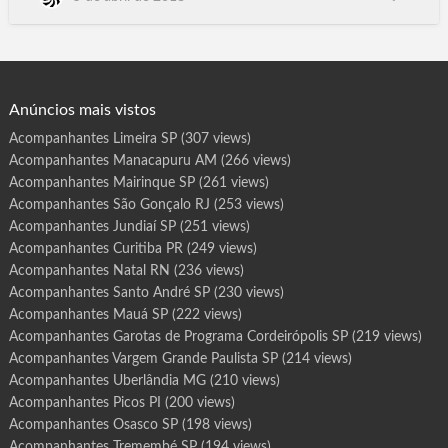
r
o
Santo Antão, Garanhuns, São Lourenço da Mata, Igarassu,
t
Abreu e Lima, Santa Cruz do Capibaribe, Ipojuca, Serra
a
s
Talhada, Araripina, Gravatá, Goiana, Carpina, Belo Jardim,
d
e
Arcoverde, Ouricuri, Escada, Garotas de Programa Serra Negra
P
r
SP, Ji-Para…
o
g
Anúncios mais vistos
r
a
m
Acompanhantes Limeira SP
(307 views)
a
J
Acompanhantes Manacapuru AM
(266 views)
a
r
i
Acompanhantes Mairinque SP
(261 views)
n
u
Acompanhantes São Gonçalo RJ
(253 views)
S
P
Acompanhantes Jundiaí SP
(251 views)
Acompanhantes Curitiba PR
(249 views)
Acompanhantes Natal RN
(236 views)
Acompanhantes Santo André SP
(230 views)
Acompanhantes Mauá SP
(222 views)
Acompanhantes Garotas de Programa Cordeirópolis SP
(219 views)
Acompanhantes Vargem Grande Paulista SP
(214 views)
Acompanhantes Uberlândia MG
(210 views)
Acompanhantes Picos PI
(200 views)
Acompanhantes Osasco SP
(198 views)
Acompanhantes Tremembé SP
(194 views)