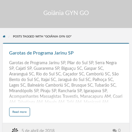
Goiânia GYN GO
POSTS TAGGED WITH "GOIÂNIA GYN GO"
Garotas
de
Garotas de Programa Jarinu SP
Programa
Garotas de Programa Jarinu SP, Pilar do Sul SP, Serra Negra
Jarinu
SP, Cajati SP, Guararema SP, Biguaçu SC, Gaspar SC,
SP
Araranguá SC, Rio do Sul SC, Caçador SC, Camboriú SC, São
Bento do Sul SC, Itajaí SC, Jaraguá do Sul SC, Palhoça SC,
Lages SC, Balneário Camboriú SC, Brusque SC, Tubarão SC,
Mirandópolis SP, Piraju SP, Rancharia SP, Igarapava SP,
Acompanhantes Massagistas Travestis, Manacapuru AM, Coari
AM, Tabatinga AM, Maués AM, Tefé AM, Manicoré AM,
Humaitá AM, Iranduba AM, Lábrea AM, Atalaia AL, Teotônio
a
Read more
Vilela AL, Girau do Ponciano AL, Pilar AL, São Luís do Quitunde
b
o
AL, São Sebastião AL, Maragogi AL, São José da Tapera
u
t
AL, Jaboatão dos Guararapes, Olinda, Caruaru, Paulista,
G
a
Petrolina, Cabo de Santo Agostinho, Camaragibe, Vitória de
0
5 de abril de 2018