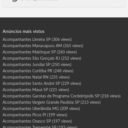
r
o
SP, Araçatuba SP, Hortolândia SP, Presidente.Prudente SP,
t
Itapevi SP, Jacareí SP, Araraquara SP, Americana SP, Marília SP,
a
s
Cotia SP, Lagarto SE, Nossa Senhora do Socorro SE,
d
e
Blumenau SC, Joinville SC, Caracaraí…
P
r
o
g
Anúncios mais vistos
r
a
m
Acompanhantes Limeira SP
(306 views)
a
C
Acompanhantes Manacapuru AM
(265 views)
a
j
a
Acompanhantes Mairinque SP
(260 views)
m
a
Acompanhantes São Gonçalo RJ
(252 views)
r
S
Acompanhantes Jundiaí SP
(250 views)
P
Acompanhantes Curitiba PR
(248 views)
Acompanhantes Natal RN
(235 views)
Acompanhantes Santo André SP
(229 views)
Acompanhantes Mauá SP
(221 views)
Acompanhantes Garotas de Programa Cordeirópolis SP
(218 views)
Acompanhantes Vargem Grande Paulista SP
(213 views)
Acompanhantes Uberlândia MG
(209 views)
Acompanhantes Picos PI
(199 views)
Acompanhantes Osasco SP
(197 views)
Acompanhantes Tremembé SP
(193 views)