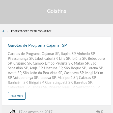
Goiatins
POSTS TAGGED WITH "GOIATINS"
Garotas
de
Garotas de Programa Cajamar SP
Programa
Garotas de Programa Cajamar SP, Itapira SP, Vinhedo SP,
Cajamar
Pirassununga SP, Jaboticabal SP, Lins SP, Ibiúna SP, Bebedouro
SP
SP, Cruzeiro SP, Campo Limpo Paulista SP, Matão SP, São
Sebastião SP, Arujá SP, Ubatuba SP, São Roque SP, Lorena SP,
Avaré SP, São João da Boa Vista SP, Caçapava SP, Mogi Mirim
SP, Votuporanga SP, Itapeva SP, Mairiporã SP, Caieiras SP,
Itanhaém SP, Birigui SP, Guaratinguetá SP, Barretos SP,
Catanduva SP, Jandira SP, Ribeirão Pires SP, Sertãozinho SP,
Valinhos SP, Cubatão SP, Itatiba SP, Araras SP, Atibaia SP,
a
Read more
Botucatu SP, Jaú SP, Franco da Rocha SP, Mogi Guaçu SP,
b
o
Itapetininga SP, São Caetano do Sul SP. Pindamonhangaba SP,
u
t
Bragança Paulista SP, Itu SP, Itapecerica da Serra SP, Francisco
G
a
Morato SP. Ferraz de Vasconcelos SP, Santa Bárbara do Oeste
0
17 de agosto de 2017