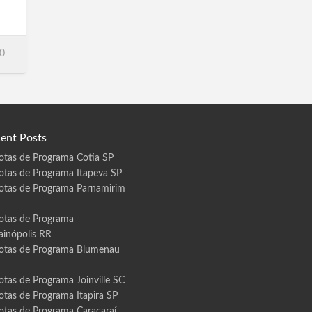
a
0
á
,
u
ent Posts
P,
,
otas de Programa Cotia SP
otas de Programa Itapeva SP
otas de Programa Parnamirim
otas de Programa
ainópolis RR
otas de Programa Blumenau
otas de Programa Joinville SC
otas de Programa Itapira SP
otas de Programa Caracaraí