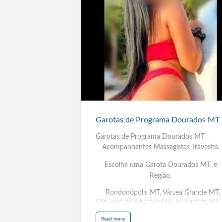
Garotas
de
Programa
Dourados
MT
Garotas de Programa Dourados MT
Garotas de Programa Dourados MT.
Acompanhantes Massagistas Travestis.
Escolha uma Garota Dourados MT. e
Região.
Rondonópolis MT, Várzea Grande MT,
São José de Ribamar MA, Imperatriz MA,
Rio Largo AL, Arapiraca AL, Contagem
a
Read more
MG, Uberlândia MG, Aracaju SE.