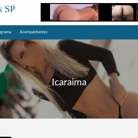
s SP
ograma
Acompanhantes
Icaraima