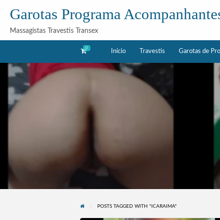
Garotas Programa Acompanhante
Massagistas Travestis Transex
0
Início
Travestis
Garotas de Pr
as
Acompanhantes
rama
POSTS TAGGED WITH "ICARAIMA"