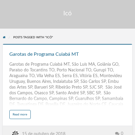
Icó
POSTS TAGGED WITH "ICÓ"
Garotas
de
Garotas de Programa Cuiabá MT
Programa
Garotas de Programa Cuiabá MT, São Luís MA, Goiânia GO,
Cuiabá
Paraíso do Tocantins TO, Porto Nacional TO, Gurupi TO,
MT
Araguaína TO, Vila Velha ES, Serra ES, Vitória ES, Montevideu
Uruguay, Buenos Aires, Indaiatuba SP, São Carlos SP, Embu
das Artes SP, Barueri SP, Ribeirão Preto SP, SJC SP, São José
dos Campos, Osasco SP, Santo André SP, SBC SP, São
Bernardo do Campo, Campinas SP, Guarulhos SP, Samambaia
DF, Taguatinga DF, Brasília DF, Juazeiro do Norte CE, Caucaia
CE, Fortaleza CE, Vitória da Conquista BA, Feira de Santana
a
Read more
BA, Salvador BA, Itacoatiara AM, Parintins AM, Manaus AM,
b
o
Santana AP, Macapá AP, Maceió AL, SenaMadureira AC,
u
t
Caracas Venezuela, Cruzeiro do Sul AC, Rio Branco AC,
G
a
Votorantim SP, Tatuí SP, Várzea Paulista SP, Caraguatatuba SP,
0
15 de outubro de 2018