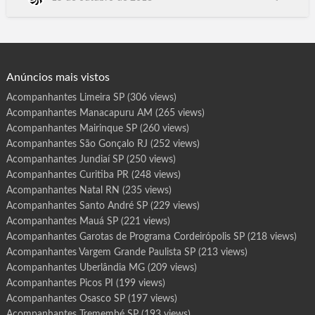
r
o
Santana de Parnaíba SP, Poá SP, Ourinhos SP, Rio Grande RS,
t
Paulinia SP, Leme SP, Assis SP, Rio Claro SP, Rio de Janeiro RJ,
a
s
Acompanhantes Travestis São Paulo SP, Massagistas. Salvador
d
e
BA, Campinas SP, Fortaleza CE, Sorocaba, Carac…
P
r
o
g
Anúncios mais vistos
r
a
m
Acompanhantes Limeira SP
(306 views)
a
C
Acompanhantes Manacapuru AM
(265 views)
u
i
a
Acompanhantes Mairinque SP
(260 views)
b
á
Acompanhantes São Gonçalo RJ
(252 views)
M
T
Acompanhantes Jundiaí SP
(250 views)
Acompanhantes Curitiba PR
(248 views)
Acompanhantes Natal RN
(235 views)
Acompanhantes Santo André SP
(229 views)
Acompanhantes Mauá SP
(221 views)
Acompanhantes Garotas de Programa Cordeirópolis SP
(218 views)
Acompanhantes Vargem Grande Paulista SP
(213 views)
Acompanhantes Uberlândia MG
(209 views)
Acompanhantes Picos PI
(199 views)
Acompanhantes Osasco SP
(197 views)
Acompanhantes Tremembé SP
(193 views)