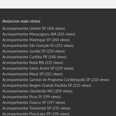
Três Lagoas MS, Dourados.MS, Santiago Chile, Três Lagoas MT,
a
s
Dourados MT, Rondonópolis MT, Várzea Grande MT, São José.
d
e
de Ribamar MA, Imperatriz MA, Rio Largo…
P
r
o
g
Anúncios mais vistos
r
a
m
Acompanhantes Limeira SP
(306 views)
a
V
Acompanhantes Manacapuru AM
(265 views)
a
l
i
Acompanhantes Mairinque SP
(260 views)
n
h
Acompanhantes São Gonçalo RJ
(252 views)
o
s
Acompanhantes Jundiaí SP
(250 views)
S
P
Acompanhantes Curitiba PR
(248 views)
Acompanhantes Natal RN
(235 views)
Acompanhantes Santo André SP
(229 views)
Acompanhantes Mauá SP
(221 views)
Acompanhantes Garotas de Programa Cordeirópolis SP
(218 views)
Acompanhantes Vargem Grande Paulista SP
(213 views)
Acompanhantes Uberlândia MG
(209 views)
Acompanhantes Picos PI
(199 views)
Acompanhantes Osasco SP
(197 views)
Acompanhantes Tremembé SP
(192 views)
Acompanhantes Piracicaba SP
(190 views)