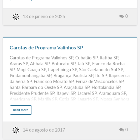
o
Cabo de Santo Agostinho, Camaragibe, Vitória de Santo Antão,
u
t
Garanhuns, São Lourenço da Mata, Igarassu, Abreu e Lima,
G
a
Santa Cruz do Capibaribe, Ipojuca, Serra Talhada, Araripina,
0
13 de janeiro de 2025
r
o
Gravatá, Goiana, Carpina, Belo Jardim, Arcoverde, Ouricuri,
t
Escada, Ji-Paraná, Ariquemes, Vilhena, Cacoal, Jaru, Rolim de
a
s
Moura, Guajará-Mirim, RO, Ananindeua, Santarém, Marabá,
d
e
Garotas
Castanhal, Paraua…
P
r
de
o
Garotas de Programa Valinhos SP
g
r
Programa
a
Garotas de Programa Valinhos SP, Cubatão SP, Itatiba SP,
m
Valinhos
a
Araras SP, Atibaia SP, Botucatu SP, Jaú SP, Franco da Rocha
C
SP
o
SP, Mogi Guaçu SP, Itapetininga SP, São Caetano do Sul SP,
n
c
Pindamonhangaba SP, Bragança Paulista SP, Itu SP, Itapecerica
ó
r
da Serra SP, Francisco Morato SP, Ferraz de Vasconcelos SP,
d
i
Santa Bárbara do Oeste SP, Araçatuba SP, Hortolândia SP,
a
S
Presidente Prudente SP, Itapevi SP, Jacareí SP, Araraquara SP,
C
Americana SP, Marília SP, Cotia SP, Lagarto SE, Nossa Senhora
do Socorro SE, Blumenau SC, Joinville SC, Caracaraí RR,
a
Read more
Rorainópolis RR, Ariquemes RO, Ji-Paraná RO, Pelotas RS,
b
o
Caxias do Sul RS, Parnamirim RN, Mossoró RN, Duque de
u
t
Caxias RJ, São. Gonçalo RJ, Picos PI, Parnaíba PI, Olinda PE,
G
a
Jaboatão dos Guararapes PE ,Maringá PR, Londrina. PR, Santa
0
14 de agosto de 2017
r
o
Rita PB, Campina Grande PB, Santarém PA, Ananindeua PA,
t