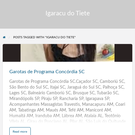
Igaracu do Tiete
POSTS TAGGED WITH "IGARACU DO TIETE"
Garotas
de
Programa
Garotas de Programa Concórdia SC
Concórdia
Garotas de Programa Concórdia SC.Caçador SC, Camboriú SC,
SC
São Bento do Sul SC, Itajaí SC, Jaraguá do Sul SC, Palhoça SC,
Lages SC, Balneário Camboriú SC, Brusque SC, Tubarão SC,
Mirandópolis SP, Piraju SP, Rancharia SP, Igarapava SP,
Acompanhantes Massagistas Travestis, Manacapuru AM, Coari
AM, Tabatinga AM, Maués AM, Tefé AM, Manicoré AM,
Humaitá AM, Iranduba AM, Lábrea AM, Atalaia AL, Teotônio
Vilela AL, Girau do Ponciano AL, Pilar AL, São Luís do Quitunde
AL, São Sebastião AL, Maragogi AL, São José da Tapera AL,
a
Read more
Jaboatão dos Guararapes, Olinda, Caruaru, Paulista, Petrolina,
b