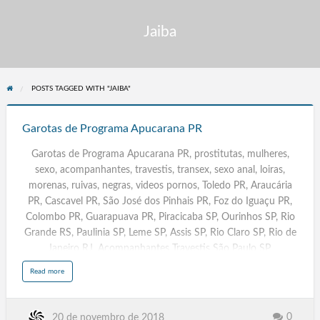
Jaiba
POSTS TAGGED WITH "JAIBA"
Garotas
de
Garotas de Programa Apucarana PR
Programa
Garotas de Programa Apucarana PR, prostitutas, mulheres,
Apucarana
sexo, acompanhantes, travestis, transex, sexo anal, loiras,
PR
morenas, ruivas, negras, videos pornos, Toledo PR, Araucária
PR, Cascavel PR, São José dos Pinhais PR, Foz do Iguaçu PR,
Colombo PR, Guarapuava PR, Piracicaba SP, Ourinhos SP, Rio
Grande RS, Paulinia SP, Leme SP, Assis SP, Rio Claro SP, Rio de
Janeiro RJ, Acompanhantes Travestis São Paulo SP,
Massagistas. Salvador BA, Campinas SP, Fortaleza CE,
a
Read more
b
Sorocaba, Caracas Venezuela, Belem PA, Campinas. Recife PE,
o
u
Travestis, Transex, Escorts, Goiânia GYN GO, Palmas TO,
t
G
Aracaju SE, Florianópolis SC.
a
0
20 de novembro de 2018