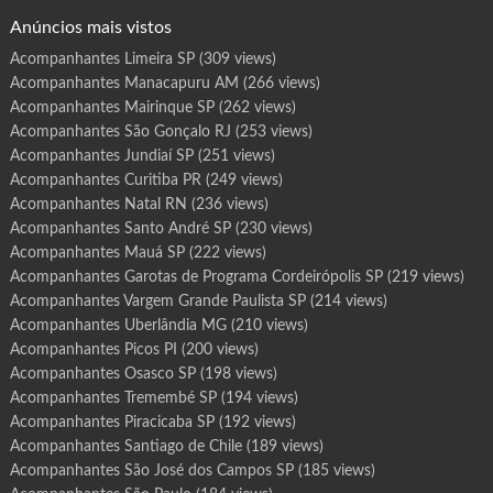
o
g
Anúncios mais vistos
r
a
m
Acompanhantes Limeira SP
(309 views)
a
M
Acompanhantes Manacapuru AM
(266 views)
a
r
a
Acompanhantes Mairinque SP
(262 views)
g
o
Acompanhantes São Gonçalo RJ
(253 views)
g
i
Acompanhantes Jundiaí SP
(251 views)
A
L
Acompanhantes Curitiba PR
(249 views)
Acompanhantes Natal RN
(236 views)
Acompanhantes Santo André SP
(230 views)
Acompanhantes Mauá SP
(222 views)
Acompanhantes Garotas de Programa Cordeirópolis SP
(219 views)
Acompanhantes Vargem Grande Paulista SP
(214 views)
Acompanhantes Uberlândia MG
(210 views)
Acompanhantes Picos PI
(200 views)
Acompanhantes Osasco SP
(198 views)
Acompanhantes Tremembé SP
(194 views)
Acompanhantes Piracicaba SP
(192 views)
Acompanhantes Santiago de Chile
(189 views)
Acompanhantes São José dos Campos SP
(185 views)