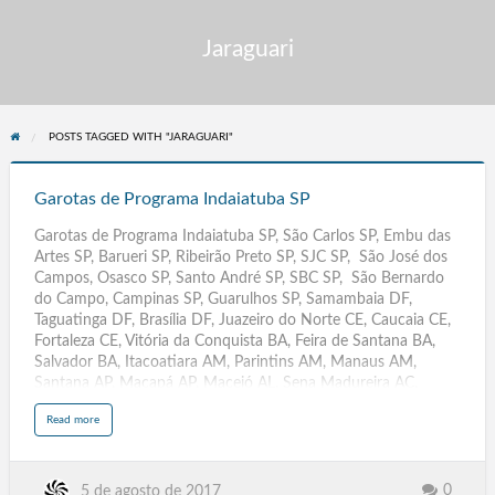
Jaraguari
POSTS TAGGED WITH "JARAGUARI"
Garotas
de
Garotas de Programa Indaiatuba SP
Programa
Garotas de Programa Indaiatuba SP, São Carlos SP, Embu das
Indaiatuba
Artes SP, Barueri SP, Ribeirão Preto SP, SJC SP, São José dos
SP
Campos, Osasco SP, Santo André SP, SBC SP, São Bernardo
do Campo, Campinas SP, Guarulhos SP, Samambaia DF,
Taguatinga DF, Brasília DF, Juazeiro do Norte CE, Caucaia CE,
Fortaleza CE, Vitória da Conquista BA, Feira de Santana BA,
Salvador BA, Itacoatiara AM, Parintins AM, Manaus AM,
Santana AP, Macapá AP, Maceió AL, Sena Madureira AC,
Caracas Venezuela, Cruzeiro do Sul AC, Rio Branco AC,
a
Read more
Votorantim SP, Tatuí SP, Várzea Paulista SP, Caraguatatuba SP,
b
o
Santana de Parnaíba SP, Poá SP, Ourinhos SP, Rio Grande RS,
u
t
Paulinia SP, Leme SP, Assis SP, Rio Claro SP, Rio de Janeiro RJ,
G
a
Acompanhantes Travestis São Paulo SP, Massagistas. Salvador
0
5 de agosto de 2017