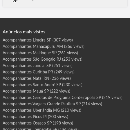
r
o
BA, Campinas SP, Fortaleza CE, Sorocaba, Caracas Venezuela,
t
Belem PA, Campinas. Recife PE, Travestis, Transex, Escorts,
a
s
Goiânia GYN GO, Palmas TO, Aracaju SE, Florianópolis
d
e
SC.Floripa, Boa Vista RR, Porto Velho RO, P…
P
r
o
g
Anúncios mais vistos
r
a
m
Acompanhantes Limeira SP
(307 views)
a
I
Acompanhantes Manacapuru AM
(266 views)
n
d
a
Acompanhantes Mairinque SP
(261 views)
i
a
Acompanhantes São Gonçalo RJ
(253 views)
t
u
Acompanhantes Jundiaí SP
(251 views)
b
a
Acompanhantes Curitiba PR
(249 views)
S
P
Acompanhantes Natal RN
(236 views)
Acompanhantes Santo André SP
(230 views)
Acompanhantes Mauá SP
(222 views)
Acompanhantes Garotas de Programa Cordeirópolis SP
(219 views)
Acompanhantes Vargem Grande Paulista SP
(214 views)
Acompanhantes Uberlândia MG
(210 views)
Acompanhantes Picos PI
(200 views)
Acompanhantes Osasco SP
(198 views)
Acompanhantes Tremembé SP
(194 views)