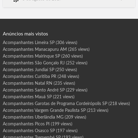
r
o
Aracaju SE, Florianópolis SC.Floripa, Boa Vista RR, Porto Velho
t
RO, Porto Alegre RS, Poa, Natal RN, Curitiba PR, João Pessoa
a
s
PB, Maceió AL, Teresina PI, Rio de Janeiro RJ, Belo Horizonte
d
e
BH MG, Campo Gran…
P
r
o
g
Anúncios mais vistos
r
a
m
Acompanhantes Limeira SP
(306 views)
a
S
Acompanhantes Manacapuru AM
(265 views)
u
m
a
Acompanhantes Mairinque SP
(260 views)
r
é
Acompanhantes São Gonçalo RJ
(252 views)
S
P
Acompanhantes Jundiaí SP
(250 views)
Acompanhantes Curitiba PR
(248 views)
Acompanhantes Natal RN
(235 views)
Acompanhantes Santo André SP
(229 views)
Acompanhantes Mauá SP
(221 views)
Acompanhantes Garotas de Programa Cordeirópolis SP
(218 views)
Acompanhantes Vargem Grande Paulista SP
(213 views)
Acompanhantes Uberlândia MG
(209 views)
Acompanhantes Picos PI
(199 views)
Acompanhantes Osasco SP
(197 views)
Acompanhantes Tremembé SP
(193 views)