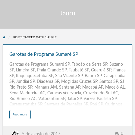
Jauru
POSTS TAGGED WITH "JAURU"
Garotas
de
Garotas de Programa Sumaré SP
Programa
Garotas de Programa Sumaré SP, Taboão da Serra SP, Suzano
Sumaré
SP, Limeira SP, Praia Grande SP, Taubaté SP, Guarujá SP, Franca
SP
SP, Itaquaquecetuba SP, São Vicente SP, Bauru SP, Carapicuíba
SP, Jundiaí SP, Diadema SP, Mogi das Cruzes SP, Santos SP, SJ
Rio Preto SP. Manaus AM, Santana AP, Macapá AP, Maceió AL,
Sena Madureira AC, Caracas Venezuela, Cruzeiro do Sul AC,
Rio Branco AC, Votorantim SP, Tatuí SP, Várzea Paulista SP,
Caraguatatuba SP, Santana de Parnaíba SP, Poá SP, Ourinhos
SP, Rio Grande RS, Paulinia SP, Leme SP, Assis SP, Rio Claro SP,
a
Read more
Rio de Janeiro RJ, Acompanhantes Travestis São Paulo SP,
b
o
Massagistas. Salvador BA, Campinas SP, Fortaleza CE,
u
t
Sorocaba, Caracas Venezuela, Belem PA, Campinas. Recife PE,
G
a
Travestis, Transex, Escorts, Goiânia GYN GO, Palmas TO,
0
5 de agosto de 2017