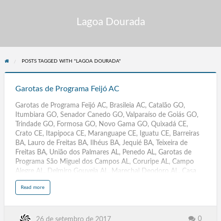
Lagoa Dourada
POSTS TAGGED WITH "LAGOA DOURADA"
Garotas
de
Garotas de Programa Feijó AC
Programa
Garotas de Programa Feijó AC, Brasileia AC, Catalão GO,
Feijó
Itumbiara GO, Senador Canedo GO, Valparaíso de Goiás GO,
AC
Trindade GO, Formosa GO, Novo Gama GO, Quixadá CE,
Crato CE, Itapipoca CE, Maranguape CE, Iguatu CE, Barreiras
BA, Lauro de Freitas BA, Ilhéus BA, Jequié BA, Teixeira de
Freitas BA, União dos Palmares AL, Penedo AL, Garotas de
Programa São Miguel dos Campos AL, Coruripe AL, Campo
Alegre AL, Delmiro Gouveia AL, Marechal Deodoro AL, Casa
Branca SP, Iguape SP, Juquitiba SP, Araguatins TO, Colinas do
a
Read more
Tocantins TO, Guaraí TO, Cândido Mota SP, Biritiba Mirim SP,
b
o
Santa Fé do Sul SP, Barrinha SP, Serra ES, Anápolis GO,
u
t
Aparecida de Goiânia GO, Araçoiaba da Serra SP, Morro
G
a
Agudo SP, Criciúma SC, Itajaí SC, Guararapes SP, Cachoeira
0
26 de setembro de 2017