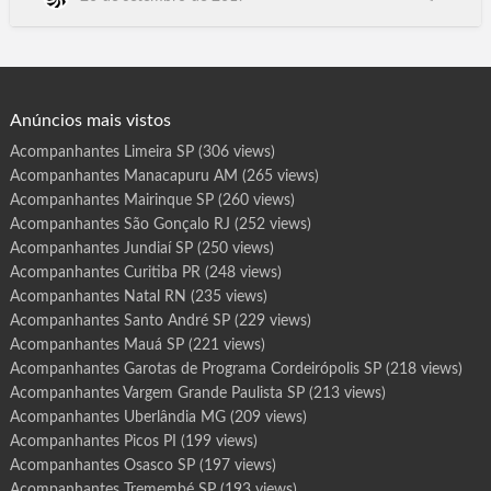
r
o
Paulista SP, Osvaldo Cruz SP, Ilhabela SP, Conselheiro Lafaiete
t
MG, Varginha MG, Sabará MG, Barbacena MG, São Miguel
a
s
Arcanjo SP, Santa Cruz das Palmeiras SP,Descalvado SP, Rio
d
e
das Pedras SP, Teófilo Otoni MG, Pouso Alegre MG, Patos de
P
r
Min…
o
g
Anúncios mais vistos
r
a
m
Acompanhantes Limeira SP
(306 views)
a
F
Acompanhantes Manacapuru AM
(265 views)
e
i
j
Acompanhantes Mairinque SP
(260 views)
ó
A
Acompanhantes São Gonçalo RJ
(252 views)
C
Acompanhantes Jundiaí SP
(250 views)
Acompanhantes Curitiba PR
(248 views)
Acompanhantes Natal RN
(235 views)
Acompanhantes Santo André SP
(229 views)
Acompanhantes Mauá SP
(221 views)
Acompanhantes Garotas de Programa Cordeirópolis SP
(218 views)
Acompanhantes Vargem Grande Paulista SP
(213 views)
Acompanhantes Uberlândia MG
(209 views)
Acompanhantes Picos PI
(199 views)
Acompanhantes Osasco SP
(197 views)
Acompanhantes Tremembé SP
(193 views)