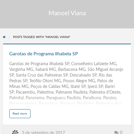
Manoel Viana
POSTS TAGGED WITH "MANOEL VIANA"
Garotas
de
Garotas de Programa Ilhabela SP
Programa
Garotas de Programa Ilhabela SP, Conselheiro Lafaiete MG,
Ilhabela
Varginha MG, Sabará MG, Barbacena MG, São Miguel Arcanjo
SP
SP, Santa Cruz das Palmeiras SP, Descalvado SP, Rio das
Pedras SP, Teófilo Otoni MG, Pouso Alegre MG, Patos de
Minas MG, Poços de Caldas MG, Ibaté SP, Iperó SP, Bariri
SP, Pacaembu, Palestina, Palmares Paulista, Palmeira d'Oeste,
Palmital, Panorama, Paraguacu Paulista, Paraibuna, Paraiso,
Paranapanema, Paranapua, Parapua, Pardinho, Pariquera-Acu,
Parisi, Patrocinio Paulista, Pauliceia, Paulinia, Paulistania, Paulo
a
Read more
de Faria, Pederneiras, Pedra Bela, Pedranopolis, Pedregulho,
b
o
Pedreira, Pedrinhas Paulista, Pedro de Toledo, Penapolis,
u
t
Pereira Barreto, Pereiras, Peruibe, Piacatu, Piedade, Pilar do
G
a
Sul,Pindamonhangaba, Pindorama, Pinhalzinho, Piquerobi,
0
3 de setembro de 2017