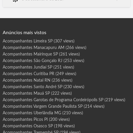
r
o
Piquete, Piracaia, Piracicaba, Piraju, Pirajui, Pirangi, Pirapora do
t
Bom Jesus, Pirapozinho, Pirassununga, Piratininga,
a
s
Pitangueiras, Planalto, Platina, Poa, Poloni, Pompeia, Pongai,
d
e
Pontal, Pontalinda, Pontes…
P
r
o
g
Anúncios mais vistos
r
a
m
Acompanhantes Limeira SP
(307 views)
a
I
Acompanhantes Manacapuru AM
(266 views)
l
h
a
Acompanhantes Mairinque SP
(261 views)
b
e
Acompanhantes São Gonçalo RJ
(253 views)
l
a
Acompanhantes Jundiaí SP
(251 views)
S
P
Acompanhantes Curitiba PR
(249 views)
Acompanhantes Natal RN
(236 views)
Acompanhantes Santo André SP
(230 views)
Acompanhantes Mauá SP
(222 views)
Acompanhantes Garotas de Programa Cordeirópolis SP
(219 views)
Acompanhantes Vargem Grande Paulista SP
(214 views)
Acompanhantes Uberlândia MG
(210 views)
Acompanhantes Picos PI
(200 views)
Acompanhantes Osasco SP
(198 views)
Acompanhantes Tremembé SP
(194 views)