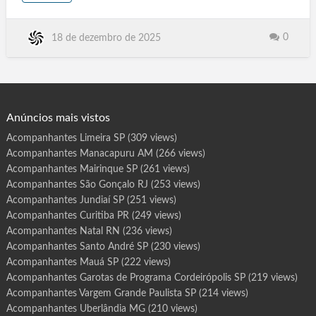
o
Porto Alegre RS, Natal RN, Rio de Janeiro, Teresina .PI, Recife
u
t
PE, Curitiba PR, João Pessoa PB, Belém PA, Belo Horizonte
G
a
MG, Campo Grande MS. Cuiabá MT, São Luís MA, Goiânia GO,
0
18 de dezembro de 2025
r
o
Paraíso do Tocantins TO, Porto Nacional TO, Gurupi TO.
t
Araguaína TO, Vila Velha ES, Serra ES, Vitória ES, Montevideu
a
s
Uruguay, Buenos Aires, Indaiatuba. SP, São Carlos SP, Embu
d
e
das Artes SP, Barueri SP, R…
P
r
o
g
Anúncios mais vistos
r
a
m
Acompanhantes Limeira SP
(309 views)
a
R
Acompanhantes Manacapuru AM
(266 views)
o
r
a
Acompanhantes Mairinque SP
(261 views)
i
n
Acompanhantes São Gonçalo RJ
(253 views)
ó
p
Acompanhantes Jundiaí SP
(251 views)
o
l
Acompanhantes Curitiba PR
(249 views)
i
s
Acompanhantes Natal RN
(236 views)
R
R
Acompanhantes Santo André SP
(230 views)
Acompanhantes Mauá SP
(222 views)
Acompanhantes Garotas de Programa Cordeirópolis SP
(219 views)
Acompanhantes Vargem Grande Paulista SP
(214 views)
Acompanhantes Uberlândia MG
(210 views)