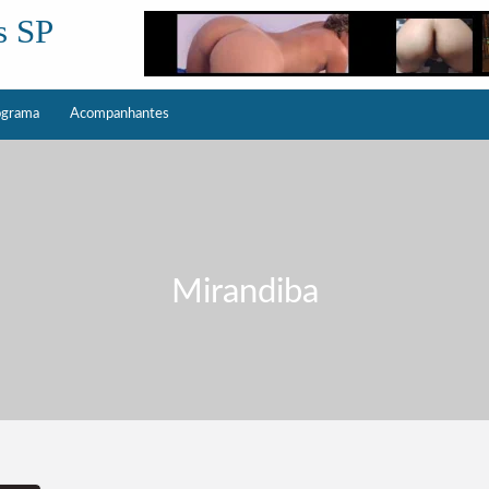
s SP
ograma
Acompanhantes
Mirandiba