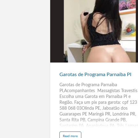
Garotas
de
Programa
Parnaíba
PI
Garotas de Programa Parnaíba PI
Garotas de Programa Parnaíba
PI,Acompanhantes Massagistas Travesti
Escolha uma Garota em Parnaíba PI e
Região. Faça um pix para garota: cpf 123
588 068 03Olinda PE, Jaboatão dos
Guararapes PE Maringá PR, Londrina PR,
Santa Rita PB, Campina Grande PB,
Santarém PA, Ananindeua PA, Três Lagoa
MS, Dourados MS, Santiago Chile, Três
a
Read more
Lagoas MT, Dourados MT, Rondonópolis