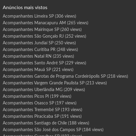
Doura…
o
g
Anúncios mais vistos
r
a
m
Acompanhantes Limeira SP
(306 views)
a
G
Acompanhantes Manacapuru AM
(265 views)
u
a
r
Acompanhantes Mairinque SP
(260 views)
a
t
Acompanhantes São Gonçalo RJ
(252 views)
i
n
Acompanhantes Jundiaí SP
(250 views)
g
u
Acompanhantes Curitiba PR
(248 views)
e
t
Acompanhantes Natal RN
(235 views)
á
S
P
Acompanhantes Santo André SP
(229 views)
Acompanhantes Mauá SP
(221 views)
Acompanhantes Garotas de Programa Cordeirópolis SP
(218 views)
Acompanhantes Vargem Grande Paulista SP
(213 views)
Acompanhantes Uberlândia MG
(209 views)
Acompanhantes Picos PI
(199 views)
Acompanhantes Osasco SP
(197 views)
Acompanhantes Tremembé SP
(193 views)
Acompanhantes Piracicaba SP
(191 views)
Acompanhantes Santiago de Chile
(188 views)
Acompanhantes São José dos Campos SP
(184 views)