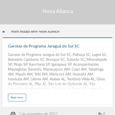
Nova Alianca
POSTS TAGGED WITH "NOVA ALIANCA"
Garotas
de
Garotas de Programa Jaraguá do Sul SC
Programa
Garotas de Programa Jaraguá do Sul SC, Palhoça SC, Lages SC,
Jaraguá
Balneário Camboriú SC, Brusque SC, Tubarão SC, Mirandópolis
do
SP, Piraju SP, Rancharia SP, Igarapava SP, Acompanhantes
Sul
Massagistas Travestis, Manacapuru AM, Coari AM, Tabatinga
SC
AM, Maués AM, Tefé AM, Manicoré AM, Humaitá AM,
Iranduba AM, Lábrea AM, Atalaia AL, Teotônio Vilela AL, Girau
do Ponciano AL, Pilar AL, São Luís do Quitunde AL, São
Sebastião AL, Maragogi AL, São José da Tapera AL, Jaboatão
dos Guararapes, Olinda, Caruaru, Paulista, Petrolina, Cabo de
a
Read more
Santo Agostinho, Camaragibe, Vitória de Santo Antão,
b
o
Garanhuns, São Lourenço da Mata, Igarassu, Abreu e Lima,
u
t
Santa Cruz do Capibaribe, Ipojuca, Serra Talhada, Araripina,
G
a
Gravatá, Goiana, Carpina, Belo Jardim, Arcoverde, Ouricuri,
0
7 de novembro de 2017