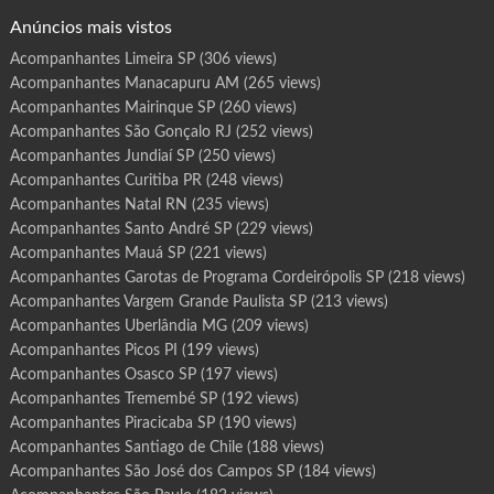
Doura…
o
g
Anúncios mais vistos
r
a
m
Acompanhantes Limeira SP
(306 views)
a
G
Acompanhantes Manacapuru AM
(265 views)
u
a
r
Acompanhantes Mairinque SP
(260 views)
a
t
Acompanhantes São Gonçalo RJ
(252 views)
i
n
Acompanhantes Jundiaí SP
(250 views)
g
u
Acompanhantes Curitiba PR
(248 views)
e
t
Acompanhantes Natal RN
(235 views)
á
S
P
Acompanhantes Santo André SP
(229 views)
Acompanhantes Mauá SP
(221 views)
Acompanhantes Garotas de Programa Cordeirópolis SP
(218 views)
Acompanhantes Vargem Grande Paulista SP
(213 views)
Acompanhantes Uberlândia MG
(209 views)
Acompanhantes Picos PI
(199 views)
Acompanhantes Osasco SP
(197 views)
Acompanhantes Tremembé SP
(192 views)
Acompanhantes Piracicaba SP
(190 views)
Acompanhantes Santiago de Chile
(188 views)
Acompanhantes São José dos Campos SP
(184 views)