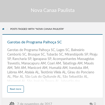
Nova Canaa Paulista
POSTS TAGGED WITH "NOVA CANAA PAULISTA"
Garotas
de
Garotas de Programa Palhoça SC
Programa
Garotas de Programa Palhoça SC, Lages SC, Balneário
Palhoça
Camboriú SC, Brusque SC, Tubarão SC, Mirandópolis SP, Piraju
SC
SP, Rancharia SP, Igarapava SP, Acompanhantes Massagistas
Travestis, Manacapuru AM, Coari AM, Tabatinga AM, Maués
AM, Tefé AM, Manicoré AM, Humaitá AM, Iranduba AM,
Lábrea AM, Atalaia AL, Teotônio Vilela AL, Girau do Ponciano
AL, Pilar AL, São Luís do Quitunde AL, São Sebastião AL,
Maragogi AL, São José da Tapera AL, Jaboatão dos
Guararapes, Olinda, Caruaru, Paulista, Petrolina, Cabo de Santo
a
Read more
Agostinho, Camaragibe, Vitória de Santo Antão, Garanhuns,
b
o
São Lourenço da Mata, Igarassu, Abreu e Lima, Santa Cruz do
u
t
Capibaribe, Ipojuca, Serra Talhada, Araripina, Gravatá, Goiana,
G
a
Carpina, Belo Jardim, Arcoverde, Ouricuri, Escada, Pesqueira,
0
7 de novembro de 2017