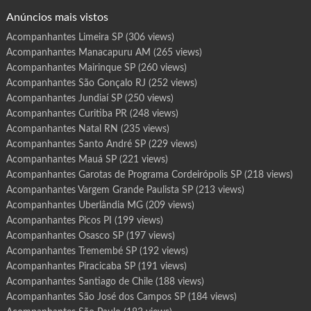
o
g
Anúncios mais vistos
r
a
m
Acompanhantes Limeira SP
(306 views)
a
I
Acompanhantes Manacapuru AM
(265 views)
t
a
n
Acompanhantes Mairinque SP
(260 views)
h
a
Acompanhantes São Gonçalo RJ
(252 views)
é
m
Acompanhantes Jundiaí SP
(250 views)
S
P
Acompanhantes Curitiba PR
(248 views)
Acompanhantes Natal RN
(235 views)
Acompanhantes Santo André SP
(229 views)
Acompanhantes Mauá SP
(221 views)
Acompanhantes Garotas de Programa Cordeirópolis SP
(218 views)
Acompanhantes Vargem Grande Paulista SP
(213 views)
Acompanhantes Uberlândia MG
(209 views)
Acompanhantes Picos PI
(199 views)
Acompanhantes Osasco SP
(197 views)
Acompanhantes Tremembé SP
(192 views)
Acompanhantes Piracicaba SP
(191 views)
Acompanhantes Santiago de Chile
(188 views)
Acompanhantes São José dos Campos SP
(184 views)