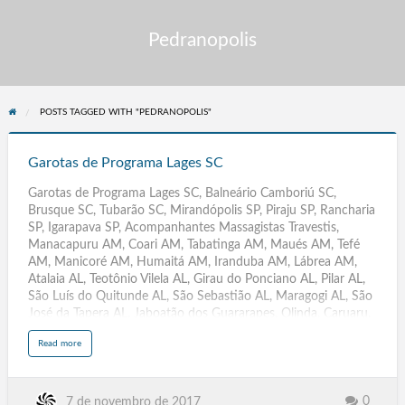
Pedranopolis
POSTS TAGGED WITH "PEDRANOPOLIS"
Garotas
de
Garotas de Programa Lages SC
Programa
Garotas de Programa Lages SC, Balneário Camboriú SC,
Lages
Brusque SC, Tubarão SC, Mirandópolis SP, Piraju SP, Rancharia
SC
SP, Igarapava SP, Acompanhantes Massagistas Travestis,
Manacapuru AM, Coari AM, Tabatinga AM, Maués AM, Tefé
AM, Manicoré AM, Humaitá AM, Iranduba AM, Lábrea AM,
Atalaia AL, Teotônio Vilela AL, Girau do Ponciano AL, Pilar AL,
São Luís do Quitunde AL, São Sebastião AL, Maragogi AL, São
José da Tapera AL, Jaboatão dos Guararapes, Olinda, Caruaru,
Paulista, Petrolina, Cabo de Santo Agostinho, Camaragibe,
a
Read more
Vitória de Santo Antão, Garanhuns, São Lourenço da Mata,
b
o
Igarassu, Abreu e Lima, Santa Cruz do Capibaribe, Ipojuca,
u
t
Serra Talhada, Araripina, Gravatá, Goiana, Carpina, Belo Jardim,
G
a
Arcoverde, Ouricuri, Escada, Pesqueira, Palmares, Surubim,
0
7 de novembro de 2017