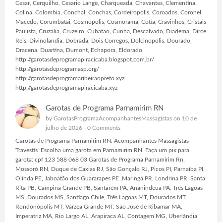
Cesar, Cerquilho, Cesario Lange, Charqueada, Chavantes, Clementina,
Colina, Colombia, Conchal, Conchas, Cordeiropolis, Coroados, Coronel
Macedo, Corumbatai, Cosmopolis, Cosmorama, Cotia, Cravinhos, Cristais
Paulista, Cruzalia, Cruzeiro, Cubatao, Cunha, Descalvado, Diadema, Dirce
Reis, Divinolandia, Dobrada, Dois Corregos, Dolcinopolis, Dourado,
Dracena, Duartina, Dumont, Echapora, Eldorado,
http://garotasdeprogramapiracicaba.blogspot.com.br/
http://garotasdeprogramasp.org/
http://garotasdeprogramaribeiraopreto.xyz
http://garotasdeprogramapiracicaba.xyz
Garotas de Programa Parnamirim RN
by
GarotasProgramaAcompanhantesMassagistas
on 10 de
julho de 2026 -
0 Comments
Garotas de Programa Parnamirim RN. Acompanhantes Massagistas
Travestis Escolha uma garota em Parnamirim RN. Faça um pix para
garota: cpf 123 588 068 03 Garotas de Programa Parnamirim Rn,
Mossoró RN, Duque de Caxias RJ, São Gonçalo RJ, Picos PI, Parnaíba PI,
Olinda PE, Jaboatão dos Guararapes PE ,Maringá PR, Londrina PR, Santa
Rita PB, Campina Grande PB, Santarém PA, Ananindeua PA, Três Lagoas
MS, Dourados MS, Santiago Chile, Três Lagoas MT, Dourados MT,
Rondonópolis MT, Várzea Grande MT, São José de Ribamar MA,
Imperatriz MA, Rio Largo AL, Arapiraca AL, Contagem MG, Uberlândia