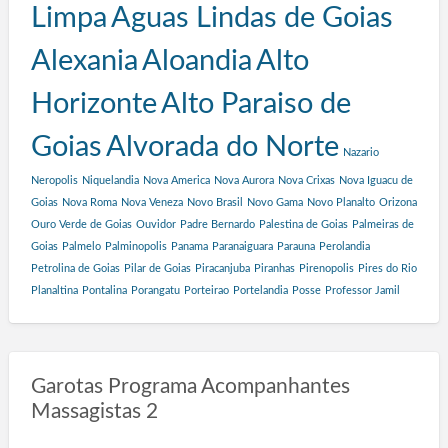
Limpa
Aguas Lindas de Goias
Alexania
Aloandia
Alto
Horizonte
Alto Paraiso de
Goias
Alvorada do Norte
Nazario
Neropolis
Niquelandia
Nova America
Nova Aurora
Nova Crixas
Nova Iguacu de
Goias
Nova Roma
Nova Veneza
Novo Brasil
Novo Gama
Novo Planalto
Orizona
Ouro Verde de Goias
Ouvidor
Padre Bernardo
Palestina de Goias
Palmeiras de
Goias
Palmelo
Palminopolis
Panama
Paranaiguara
Parauna
Perolandia
Petrolina de Goias
Pilar de Goias
Piracanjuba
Piranhas
Pirenopolis
Pires do Rio
Planaltina
Pontalina
Porangatu
Porteirao
Portelandia
Posse
Professor Jamil
Garotas Programa Acompanhantes
Massagistas 2