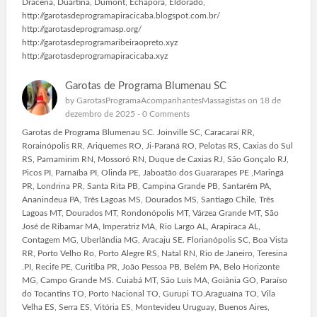
Dracena, Duartina, Dumont, Echapora, Eldorado,
http://garotasdeprogramapiracicaba.blogspot.com.br/
http://garotasdeprogramasp.org/
http://garotasdeprogramaribeiraopreto.xyz
http://garotasdeprogramapiracicaba.xyz
Garotas de Programa Blumenau SC
by
GarotasProgramaAcompanhantesMassagistas
on 18 de
dezembro de 2025 -
0 Comments
Garotas de Programa Blumenau SC. Joinville SC, Caracaraí RR,
Rorainópolis RR, Ariquemes RO, Ji-Paraná RO, Pelotas RS, Caxias do Sul
RS, Parnamirim RN, Mossoró RN, Duque de Caxias RJ, São Gonçalo RJ,
Picos PI, Parnaíba PI, Olinda PE, Jaboatão dos Guararapes PE ,Maringá
PR, Londrina PR, Santa Rita PB, Campina Grande PB, Santarém PA,
Ananindeua PA, Três Lagoas MS, Dourados MS, Santiago Chile, Três
Lagoas MT, Dourados MT, Rondonópolis MT, Várzea Grande MT, São
José de Ribamar MA, Imperatriz MA, Rio Largo AL, Arapiraca AL,
Contagem MG, Uberlândia MG, Aracaju SE. Florianópolis SC, Boa Vista
RR, Porto Velho Ro, Porto Alegre RS, Natal RN, Rio de Janeiro, Teresina
.PI, Recife PE, Curitiba PR, João Pessoa PB, Belém PA, Belo Horizonte
MG, Campo Grande MS. Cuiabá MT, São Luís MA, Goiânia GO, Paraíso
do Tocantins TO, Porto Nacional TO, Gurupi TO.Araguaína TO, Vila
Velha ES, Serra ES, Vitória ES, Montevideu Uruguay, Buenos Aires,