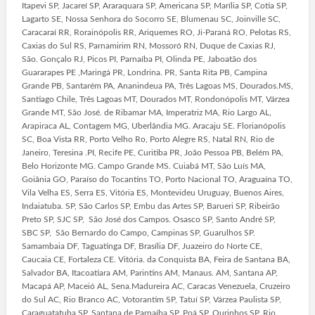
Itapevi SP, Jacareí SP, Araraquara SP, Americana SP, Marília SP, Cotia SP,
Lagarto SE, Nossa Senhora do Socorro SE, Blumenau SC, Joinville SC,
Caracaraí RR, Rorainópolis RR, Ariquemes RO, Ji-Paraná RO, Pelotas RS,
Caxias do Sul RS, Parnamirim RN, Mossoró RN, Duque de Caxias RJ,
São. Gonçalo RJ, Picos PI, Parnaíba PI, Olinda PE, Jaboatão dos
Guararapes PE ,Maringá PR, Londrina. PR, Santa Rita PB, Campina
Grande PB, Santarém PA, Ananindeua PA, Três Lagoas MS, Dourados.MS,
Santiago Chile, Três Lagoas MT, Dourados MT, Rondonópolis MT, Várzea
Grande MT, São José. de Ribamar MA, Imperatriz MA, Rio Largo AL,
Arapiraca AL, Contagem MG, Uberlândia MG. Aracaju SE. Florianópolis
SC, Boa Vista RR, Porto Velho Ro, Porto Alegre RS, Natal RN, Rio de
Janeiro, Teresina .PI, Recife PE, Curitiba PR, João Pessoa PB, Belém PA,
Belo Horizonte MG. Campo Grande MS. Cuiabá MT, São Luís MA,
Goiânia GO, Paraíso do Tocantins TO, Porto Nacional TO, Araguaína TO,
Vila Velha ES, Serra ES, Vitória ES, Montevideu Uruguay, Buenos Aires,
Indaiatuba. SP, São Carlos SP, Embu das Artes SP, Barueri SP, Ribeirão
Preto SP, SJC SP, São José dos Campos. Osasco SP, Santo André SP,
SBC SP, São Bernardo do Campo, Campinas SP, Guarulhos SP.
Samambaia DF, Taguatinga DF, Brasília DF, Juazeiro do Norte CE,
Caucaia CE, Fortaleza CE. Vitória. da Conquista BA, Feira de Santana BA,
Salvador BA, Itacoatiara AM, Parintins AM, Manaus. AM, Santana AP,
Macapá AP, Maceió AL, Sena.Madureira AC, Caracas Venezuela, Cruzeiro
do Sul AC, Rio Branco AC, Votorantim SP, Tatuí SP, Várzea Paulista SP,
Caraguatatuba SP, Santana de Parnaíba SP, Poá SP, Ourinhos SP, Rio