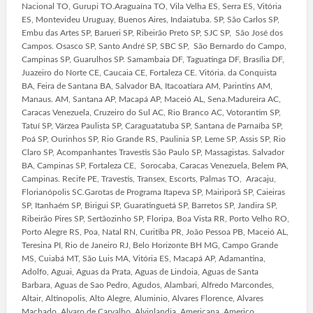
Nacional TO, Gurupi TO.Araguaína TO, Vila Velha ES, Serra ES, Vitória
ES, Montevideu Uruguay, Buenos Aires, Indaiatuba. SP, São Carlos SP,
Embu das Artes SP, Barueri SP, Ribeirão Preto SP, SJC SP, São José dos
Campos. Osasco SP, Santo André SP, SBC SP, São Bernardo do Campo,
Campinas SP, Guarulhos SP. Samambaia DF, Taguatinga DF, Brasília DF,
Juazeiro do Norte CE, Caucaia CE, Fortaleza CE. Vitória. da Conquista
BA, Feira de Santana BA, Salvador BA, Itacoatiara AM, Parintins AM,
Manaus. AM, Santana AP, Macapá AP, Maceió AL, Sena.Madureira AC,
Caracas Venezuela, Cruzeiro do Sul AC, Rio Branco AC, Votorantim SP,
Tatuí SP, Várzea Paulista SP, Caraguatatuba SP, Santana de Parnaíba SP,
Poá SP, Ourinhos SP, Rio Grande RS, Paulinia SP, Leme SP, Assis SP, Rio
Claro SP, Acompanhantes Travestis São Paulo SP, Massagistas. Salvador
BA, Campinas SP, Fortaleza CE, Sorocaba, Caracas Venezuela, Belem PA,
Campinas. Recife PE, Travestis, Transex, Escorts, Palmas TO, Aracaju,
Florianópolis SC.Garotas de Programa Itapeva SP, Mairiporã SP, Caieiras
SP, Itanhaém SP, Birigui SP, Guaratinguetá SP, Barretos SP, Jandira SP,
Ribeirão Pires SP, Sertãozinho SP, Floripa, Boa Vista RR, Porto Velho RO,
Porto Alegre RS, Poa, Natal RN, Curitiba PR, João Pessoa PB, Maceió AL,
Teresina PI, Rio de Janeiro RJ, Belo Horizonte BH MG, Campo Grande
MS, Cuiabá MT, São Luis MA, Vitória ES, Macapá AP, Adamantina,
Adolfo, Aguai, Aguas da Prata, Aguas de Lindoia, Aguas de Santa
Barbara, Aguas de Sao Pedro, Agudos, Alambari, Alfredo Marcondes,
Altair, Altinopolis, Alto Alegre, Aluminio, Alvares Florence, Alvares
Machado, Alvaro de Carvalho, Alvinlandia, Americana, Americo