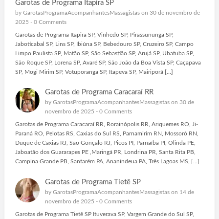
Garotas de Programa Itapira SP
by
GarotasProgramaAcompanhantesMassagistas
on 30 de novembro de
2025 -
0 Comments
Garotas de Programa Itapira SP, Vinhedo SP, Pirassununga SP,
Jaboticabal SP, Lins SP, Ibiúna SP, Bebedouro SP, Cruzeiro SP, Campo
Limpo Paulista SP, Matão SP, São Sebastião SP, Arujá SP, Ubatuba SP,
São Roque SP, Lorena SP, Avaré SP, São João da Boa Vista SP, Caçapava
SP, Mogi Mirim SP, Votuporanga SP, Itapeva SP, Mairiporã […]
Garotas de Programa Caracaraí RR
by
GarotasProgramaAcompanhantesMassagistas
on 30 de
novembro de 2025 -
0 Comments
Garotas de Programa Caracaraí RR, Rorainópolis RR, Ariquemes RO, Ji-
Paraná RO, Pelotas RS, Caxias do Sul RS, Parnamirim RN, Mossoró RN,
Duque de Caxias RJ, São Gonçalo RJ, Picos PI, Parnaíba PI, Olinda PE,
Jaboatão dos Guararapes PE ,Maringá PR, Londrina PR, Santa Rita PB,
Campina Grande PB, Santarém PA, Ananindeua PA, Três Lagoas MS, […]
Garotas de Programa Tietê SP
by
GarotasProgramaAcompanhantesMassagistas
on 14 de
novembro de 2025 -
0 Comments
Garotas de Programa Tietê SP Ituverava SP, Vargem Grande do Sul SP,