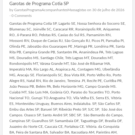
Garotas de Programa Cotia SP
by
GarotasProgramaAcompanhantesMassagistas
on 30 de julho de 2026
-
0 Comments
Garotas de Programa Cotia SP, Lagarto SE, Nossa Senhora do Socorro SE,
Blumenau SC, Joinville SC, Caracaraí RR, Rorainópolis RR, Ariquemes
RO, Ji-Paraná RO, Pelotas RS, Caxias do Sul RS, Parnamirim RN,
Mossoró RN, Duque de Caxias RJ, São Gonçalo RJ, Picos PI, Parnaíba PI,
Olinda PE, Jaboatão dos Guararapes PE ,Maringá PR, Londrina PR, Santa
Rita PB, Campina Grande PB, Santarém PA, Ananindeua PA, Três Lagoas
MS, Dourados MS, Santiago Chile, Três Lagoas MT, Dourados MT,
Rondonópolis MT, Várzea Grande MT, São José de Ribamar MA,
Imperatriz MA, Rio Largo AL, Arapiraca AL, Contagem MG, Uberlândia
MG, Aracaju SE. Florianópolis SC, Boa Vista RR, Porto Velho Ro, Porto
Alegre RS, Natal RN, Rio de Janeiro, Teresina .PI, Recife PE, Curitiba PR,
João Pessoa PB, Belém PA, Belo Horizonte MG, Campo Grande MS.
Cuiabá MT, São Luís MA, Goiânia GO, Paraíso do Tocantins TO, Porto
Nacional TO, Gurupi TO.Araguaína TO, Vila Velha ES, Serra ES, Vitória
ES, Montevideu Uruguay, Buenos Aires, Indaiatuba. SP, São Carlos SP,
Embu das Artes SP, Barueri SP, Ribeirão Preto SP, SJC SP, São José dos
Campos. Osasco SP, Santo André SP, SBC SP, São Bernardo do Campo,
Campinas SP, Guarulhos SP. Samambaia DF, Taguatinga DF, Brasília DF,
Juazeiro do Norte CE, Caucaia CE, Fortaleza CE. Vitória. da Conquista
BA, Feira de Santana BA, Salvador BA, Itacoatiara AM, Parintins AM,