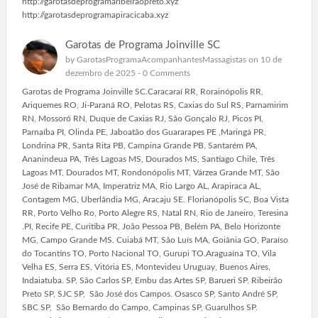
http://garotasdeprogramaribeiraopreto.xyz
http://garotasdeprogramapiracicaba.xyz
Garotas de Programa Joinville SC
by
GarotasProgramaAcompanhantesMassagistas
on 10 de
dezembro de 2025 -
0 Comments
Garotas de Programa Joinville SC.Caracaraí RR, Rorainópolis RR,
Ariquemes RO, Ji-Paraná RO, Pelotas RS, Caxias do Sul RS, Parnamirim
RN, Mossoró RN, Duque de Caxias RJ, São Gonçalo RJ, Picos PI,
Parnaíba PI, Olinda PE, Jaboatão dos Guararapes PE ,Maringá PR,
Londrina PR, Santa Rita PB, Campina Grande PB, Santarém PA,
Ananindeua PA, Três Lagoas MS, Dourados MS, Santiago Chile, Três
Lagoas MT, Dourados MT, Rondonópolis MT, Várzea Grande MT, São
José de Ribamar MA, Imperatriz MA, Rio Largo AL, Arapiraca AL,
Contagem MG, Uberlândia MG, Aracaju SE. Florianópolis SC, Boa Vista
RR, Porto Velho Ro, Porto Alegre RS, Natal RN, Rio de Janeiro, Teresina
.PI, Recife PE, Curitiba PR, João Pessoa PB, Belém PA, Belo Horizonte
MG, Campo Grande MS. Cuiabá MT, São Luís MA, Goiânia GO, Paraíso
do Tocantins TO, Porto Nacional TO, Gurupi TO.Araguaína TO, Vila
Velha ES, Serra ES, Vitória ES, Montevideu Uruguay, Buenos Aires,
Indaiatuba. SP, São Carlos SP, Embu das Artes SP, Barueri SP, Ribeirão
Preto SP, SJC SP, São José dos Campos. Osasco SP, Santo André SP,
SBC SP, São Bernardo do Campo, Campinas SP, Guarulhos SP.