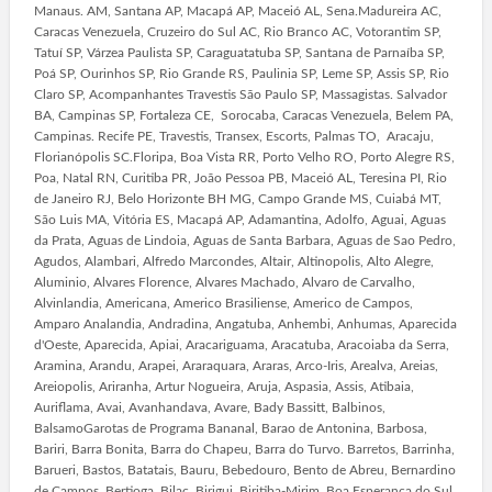
Manaus. AM, Santana AP, Macapá AP, Maceió AL, Sena.Madureira AC,
Caracas Venezuela, Cruzeiro do Sul AC, Rio Branco AC, Votorantim SP,
Tatuí SP, Várzea Paulista SP, Caraguatatuba SP, Santana de Parnaíba SP,
Poá SP, Ourinhos SP, Rio Grande RS, Paulinia SP, Leme SP, Assis SP, Rio
Claro SP, Acompanhantes Travestis São Paulo SP, Massagistas. Salvador
BA, Campinas SP, Fortaleza CE, Sorocaba, Caracas Venezuela, Belem PA,
Campinas. Recife PE, Travestis, Transex, Escorts, Palmas TO, Aracaju,
Florianópolis SC.Floripa, Boa Vista RR, Porto Velho RO, Porto Alegre RS,
Poa, Natal RN, Curitiba PR, João Pessoa PB, Maceió AL, Teresina PI, Rio
de Janeiro RJ, Belo Horizonte BH MG, Campo Grande MS, Cuiabá MT,
São Luis MA, Vitória ES, Macapá AP, Adamantina, Adolfo, Aguai, Aguas
da Prata, Aguas de Lindoia, Aguas de Santa Barbara, Aguas de Sao Pedro,
Agudos, Alambari, Alfredo Marcondes, Altair, Altinopolis, Alto Alegre,
Aluminio, Alvares Florence, Alvares Machado, Alvaro de Carvalho,
Alvinlandia, Americana, Americo Brasiliense, Americo de Campos,
Amparo Analandia, Andradina, Angatuba, Anhembi, Anhumas, Aparecida
d'Oeste, Aparecida, Apiai, Aracariguama, Aracatuba, Aracoiaba da Serra,
Aramina, Arandu, Arapei, Araraquara, Araras, Arco-Iris, Arealva, Areias,
Areiopolis, Ariranha, Artur Nogueira, Aruja, Aspasia, Assis, Atibaia,
Auriflama, Avai, Avanhandava, Avare, Bady Bassitt, Balbinos,
BalsamoGarotas de Programa Bananal, Barao de Antonina, Barbosa,
Bariri, Barra Bonita, Barra do Chapeu, Barra do Turvo. Barretos, Barrinha,
Barueri, Bastos, Batatais, Bauru, Bebedouro, Bento de Abreu, Bernardino
de Campos. Bertioga, Bilac, Birigui, Biritiba-Mirim, Boa Esperanca do Sul,