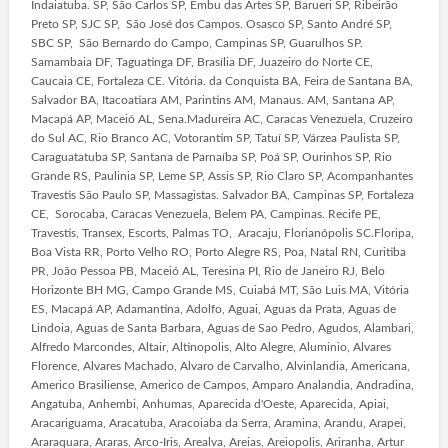
Indaiatuba. SP, São Carlos SP, Embu das Artes SP, Barueri SP, Ribeirão
Preto SP, SJC SP, São José dos Campos. Osasco SP, Santo André SP,
SBC SP, São Bernardo do Campo, Campinas SP, Guarulhos SP.
Samambaia DF, Taguatinga DF, Brasília DF, Juazeiro do Norte CE,
Caucaia CE, Fortaleza CE. Vitória. da Conquista BA, Feira de Santana BA,
Salvador BA, Itacoatiara AM, Parintins AM, Manaus. AM, Santana AP,
Macapá AP, Maceió AL, Sena.Madureira AC, Caracas Venezuela, Cruzeiro
do Sul AC, Rio Branco AC, Votorantim SP, Tatuí SP, Várzea Paulista SP,
Caraguatatuba SP, Santana de Parnaíba SP, Poá SP, Ourinhos SP, Rio
Grande RS, Paulinia SP, Leme SP, Assis SP, Rio Claro SP, Acompanhantes
Travestis São Paulo SP, Massagistas. Salvador BA, Campinas SP, Fortaleza
CE, Sorocaba, Caracas Venezuela, Belem PA, Campinas. Recife PE,
Travestis, Transex, Escorts, Palmas TO, Aracaju, Florianópolis SC.Floripa,
Boa Vista RR, Porto Velho RO, Porto Alegre RS, Poa, Natal RN, Curitiba
PR, João Pessoa PB, Maceió AL, Teresina PI, Rio de Janeiro RJ, Belo
Horizonte BH MG, Campo Grande MS, Cuiabá MT, São Luis MA, Vitória
ES, Macapá AP, Adamantina, Adolfo, Aguai, Aguas da Prata, Aguas de
Lindoia, Aguas de Santa Barbara, Aguas de Sao Pedro, Agudos, Alambari,
Alfredo Marcondes, Altair, Altinopolis, Alto Alegre, Aluminio, Alvares
Florence, Alvares Machado, Alvaro de Carvalho, Alvinlandia, Americana,
Americo Brasiliense, Americo de Campos, Amparo Analandia, Andradina,
Angatuba, Anhembi, Anhumas, Aparecida d'Oeste, Aparecida, Apiai,
Aracariguama, Aracatuba, Aracoiaba da Serra, Aramina, Arandu, Arapei,
Araraquara, Araras, Arco-Iris, Arealva, Areias, Areiopolis, Ariranha, Artur