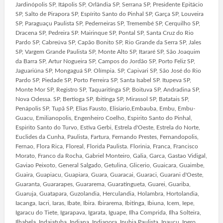
Jardinópolis SP, Itápolis SP, Orlândia SP, Serrana SP, Presidente Epitácio
SP, Salto de Pirapora SP, Espírito Santo do Pinhal SP, Garça SP, Louveira
SP, Paraguaçu Paulista SP, Pederneiras SP, Tremembé SP, Cerquilho SP,
Dracena SP, Pedreira SP. Mairinque SP, Pontal SP, Santa Cruz do Rio
Pardo SP, Cabreúva SP, Capão Bonito SP, Rio Grande da Serra SP, Jales
SP, Vargem Grande Paulista SP, Monte Alto SP, Itararé SP, São Joaquim
da Barra SP, Artur Nogueira SP, Campos do Jordão SP, Porto Feliz SP,
Jaguariúna SP, Mongaguá SP. Olímpia. SP, Capivari SP, São José do Rio
Pardo SP, Piedade SP, Porto Ferreira SP, Santa Isabel SP. Itupeva SP,
Monte Mor SP, Registro SP, Taquaritinga SP, Boituva SP, Andradina SP,
Nova Odessa. SP, Bertioga SP, Ibitinga SP, Mirassol SP, Batatais SP,
Penápolis SP, Tupã SP, Elias Fausto, Elisiario,Embauba, Embu, Embu-
Guacu, Emilianopolis, Engenheiro Coelho, Espirito Santo do Pinhal,
Espirito Santo do Turvo, Estiva Gerbi, Estrela d'Oeste, Estrela do Norte,
Euclides da Cunha, Paulista, Fartura, Fernando Prestes, Fernandopolis,
Fernao, Flora Rica, Floreal, Florida Paulista. Florinia, Franca, Francisco
Morato, Franco da Rocha, Gabriel Monteiro, Galia, Garca, Gastao Vidigal,
Gaviao Peixoto, General Salgado, Getulina, Glicerio, Guaicara, Guaimbe,
Guaira, Guapiacu, Guapiara, Guara, Guaracai, Guaraci, Guarani d'Oeste,
Guaranta, Guararapes, Guararema, Guaratingueta, Guarei, Guariba,
Guaruja, Guatapara, Guzolandia, Herculandia, Holambra, Hortolandia,
Iacanga, Iacri, Iaras, Ibate, Ibira. Ibirarema, Ibitinga, Ibiuna, Icem, Iepe,
Igaracu do Tiete, Igarapava, Igarata, Iguape, Ilha Comprida, Ilha Solteira,
Ilhabela, Indaiatuba, Indiana, Indiapora, Inubia Paulista, Ipaucu, Ipero,