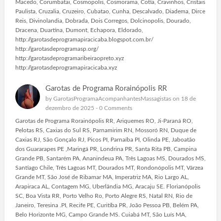
Macedo, Corumbatai, Cosmopolis, Cosmorama, Cotia, Cravinhos, Cristais
Paulista, Cruzalia, Cruzeiro, Cubatao, Cunha, Descalvado, Diadema, Dirce
Reis, Divinolandia, Dobrada, Dois Corregos, Dolcinopolis, Dourado,
Dracena, Duartina, Dumont, Echapora, Eldorado,
http://garotasdeprogramapiracicaba.blogspot.com.br/
http://garotasdeprogramasp.org/
http://garotasdeprogramaribeiraopreto.xyz
http://garotasdeprogramapiracicaba.xyz
Garotas de Programa Rorainópolis RR
by
GarotasProgramaAcompanhantesMassagistas
on 18 de
dezembro de 2025 -
0 Comments
Garotas de Programa Rorainópolis RR, Ariquemes RO, Ji-Paraná RO,
Pelotas RS, Caxias do Sul RS, Parnamirim RN, Mossoró RN, Duque de
Caxias RJ, São Gonçalo RJ, Picos PI, Parnaíba PI, Olinda PE, Jaboatão
dos Guararapes PE ,Maringá PR, Londrina PR, Santa Rita PB, Campina
Grande PB, Santarém PA, Ananindeua PA, Três Lagoas MS, Dourados MS,
Santiago Chile, Três Lagoas MT, Dourados MT, Rondonópolis MT, Várzea
Grande MT, São José de Ribamar MA, Imperatriz MA, Rio Largo AL,
Arapiraca AL, Contagem MG, Uberlândia MG, Aracaju SE. Florianópolis
SC, Boa Vista RR, Porto Velho Ro, Porto Alegre RS, Natal RN, Rio de
Janeiro, Teresina .PI, Recife PE, Curitiba PR, João Pessoa PB, Belém PA,
Belo Horizonte MG, Campo Grande MS. Cuiabá MT, São Luís MA,