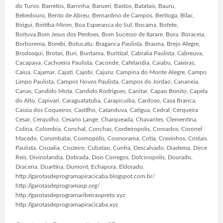
do Turvo. Barretos, Barrinha, Barueri, Bastos, Batatais, Bauru,
Bebedouro, Bento de Abreu, Bernardino de Campos. Bertioga, Bilac,
Birigui, Biritiba-Mirim, Boa Esperanca do Sul, Bocaina, Bofete,
Boituva.Bom Jesus dos Perdoes, Bom Sucesso de Itarare, Bora, Boraceia,
Borborema, Borebi, Botucatu. Braganca Paulista, Brauna, Brejo Alegre,
Brodosqui, Brotas, Buri, Buritama, Buritizal, Cabralia Paulista, Cabreuva,
Cacapava, Cachoeira Paulista, Caconde, Cafelandia, Caiabu, Caieiras,
Caiua, Cajamar, Cajati, Cajobi, Cajuru, Campina do Monte Alegre, Campo
Limpo Paulista, Campos Novos Paulista, Campos do Jordao, Cananeia,
Canas, Candido Mota, Candido Rodrigues, Canitar, Capao Bonito, Capela
do Alto, Capivari, Caraguatatuba, Carapicuiba, Cardoso, Casa Branca,
Cassia dos Coqueiros, Castilho, Catanduva, Catigua, Cedral, Cerqueira
Cesar, Cerquilho, Cesario Lange, Charqueada, Chavantes, Clementina,
Colina, Colombia, Conchal, Conchas, Cordeiropolis, Coroados, Coronel
Macedo, Corumbatai, Cosmopolis, Cosmorama, Cotia, Cravinhos, Cristais
Paulista, Cruzalia, Cruzeiro, Cubatao, Cunha, Descalvado, Diadema, Dirce
Reis, Divinolandia, Dobrada, Dois Corregos, Dolcinopolis, Dourado,
Dracena, Duartina, Dumont, Echapora, Eldorado,
http://garotasdeprogramapiracicaba.blogspot.com.br/
http://garotasdeprogramasp.org/
http://garotasdeprogramaribeiraopreto.xyz
http://garotasdeprogramapiracicaba.xyz