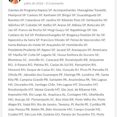
julho de 2026 -
0 Comments
Garotas de Programa Itapeva SP. Acompanhantes Massagistas Travestis,
Mairiporã SP, Caieiras SP, Itanhaém SP, Birigui SP, Guaratinguetá SP,
Barretos SP, Catanduva SP, Jandira SP, Ribeirão Pires SP, Sertãozinho SP,
Valinhos SP, Cubatão SP, Itatiba SP, Araras SP, Atibaia SP, Botucatu SP,
Jaú SP, Franco da Rocha SP, Mogi Guaçu SP, Itapetininga SP, São
Caetano do Sul SP. Pindamonhangaba SP, Bragança Paulista SP, Itu SP,
Itapecerica da Serra SP, Francisco Morato SP. Ferraz de Vasconcelos SP,
Santa Bárbara do Oeste SP, Araçatuba SP, Hortolândia SP,
Presidente.Prudente SP, Itapevi SP, Jacareí SP, Araraquara SP, Americana
SP, Marília SP, Cotia SP, Lagarto SE, Nossa Senhora do Socorro SE,
Blumenau SC, Joinville SC, Caracaraí RR, Rorainópolis RR, Ariquemes
RO, Ji-Paraná RO, Pelotas RS, Caxias do Sul RS, Parnamirim RN,
Mossoró RN, Duque de Caxias RJ, São. Gonçalo RJ, Picos PI, Parnaíba PI,
Olinda PE, Jaboatão dos Guararapes PE ,Maringá PR, Londrina. PR, Santa
Rita PB, Campina Grande PB, Santarém PA, Ananindeua PA, Três Lagoas
MS, Dourados.MS, Santiago Chile, Três Lagoas MT, Dourados MT,
Rondonópolis MT, Várzea Grande MT, São José. de Ribamar MA,
Imperatriz MA, Rio Largo AL, Arapiraca AL, Contagem MG, Uberlândia
MG. Aracaju SE. Florianópolis SC, Boa Vista RR, Porto Velho Ro, Porto
Alegre RS, Natal RN, Rio de Janeiro, Teresina .PI, Recife PE, Curitiba PR,
João Pessoa PB, Belém PA, Belo Horizonte MG. Campo Grande MS.
Cuiabá MT, São Luís MA, Goiânia GO, Paraíso do Tocantins TO, Porto