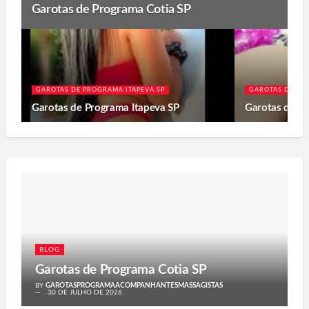
Garotas de Programa Cotia SP
GAROTAS DE PROGRAMA ITAPEVA SP
GAROTAS DE PR
Garotas de Programa Itapeva SP
Garotas de P
BLOG
Garotas de Programa Cotia SP
BY
GAROTASPROGRAMAACOMPANHANTESMASSAGISTAS
30 DE JULHO DE 2026