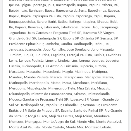
Ipeuna, Ipigua, Iporanga, Ipua, Iracemapolis, Irapua, Irapuru, Itabera, Itai,
Itajobi, Itaju, Itanhaem, Itaoca, Itapecerica da Serra, Itapetininga, Itapeva,
Itapevi, Itapira, Itapirapua Paulista, Itapolis, Itaporanga, Itapui, Itapura,
Itaquaquecetuba, Itarare, Itariri, Itatiba, Itatinga, Itirapina, Itirapua, Itobi,
Itu, Itupeva, Ituverava, Jaborandi, Jaboticabal, Jacarei, Jaci, Jacupiranga,
Jaguariuna, Jales,Garotas de Programa Tietê SP, Ituverava SP, Vargem
Grande do Sul SP, Jardinópolis SP, Itápolis SP, Orlândia SP, Serrana. SP,
Presidente Epitácio SP, Jambeiro, Jandira. Jardinopolis, Jarinu, Jau,
Jeriquara, Joanopolis, Joao Ramalho, Jose Bonifacio. Julio Mesquita,
Jumirim, Juquia, Juquitiba, Lagoinha, Laranjal Paulista, Lavinia, Lavrinhas,
Leme. Lencois Paulista, Limeira, Lindoia, Lins, Lorena, Lourdes, Louveira,
Lucelia, Lucianopolis, Luis Antonio, Luiziania, Lupercio, Lutecia,
Macatuba, Macaubal, Macedonia, Magda, Mairinque. Mairipora,
Manduri, Maraba Paulista, Maracai, Marapoama, Mariapolis, Marilia,
Marinopolis. Martinopolis, Matao, Maua, Mendonca, Meridiano,
Mesopolis, Miguelopolis, Mineiros do Tiete. Mira Estrela, Miracatu,
Mirandopolis, Mirante do Paranapanema, Mirassol, Mirassolandia,
Mococa.Garotas de Programa Tietê SP, Ituverava SP, Vargem Grande do
Sul SP, Jardinópolis SP, Itápolis SP, Orlândia SP, Serrana SP, Presidente
Epitácio SP, Salto de Pirapora SP. Espírito Santo do Pinhal SP, Rio Grande
da Serra SP, Mogi Guacu, Moji das Cruzes, Moji-Mirim, Mombuca,
Moncoes, Mongagua, Monte Alegre do Sul. Monte Alto, Monte Aprazivel,
Monte Azul Paulista, Monte Castelo, Monte Mor, Monteiro Lobato.