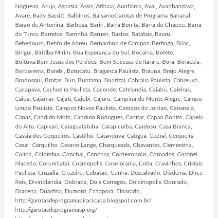
Nogueira, Aruja, Aspasia, Assis, Atibaia, Auriflama, Avai, Avanhandava,
Avare, Bady Bassitt, Balbinos, BalsamoGarotas de Programa Bananal,
Barao de Antonina, Barbosa, Bariri, Barra Bonita, Barra do Chapeu, Barra
do Turvo. Barretos, Barrinha, Barueri, Bastos, Batatais, Bauru,
Bebedouro, Bento de Abreu, Bernardino de Campos. Bertioga, Bilac,
Birigui, Biritiba-Mirim, Boa Esperanca do Sul, Bocaina, Bofete,
Boituva.Bom Jesus dos Perdoes, Bom Sucesso de Itarare, Bora, Boraceia,
Borborema, Borebi, Botucatu. Braganca Paulista, Brauna, Brejo Alegre,
Brodosqui, Brotas, Buri, Buritama, Buritizal, Cabralia Paulista, Cabreuva,
Cacapava, Cachoeira Paulista, Caconde, Cafelandia, Caiabu, Caieiras,
Caiua, Cajamar, Cajati, Cajobi, Cajuru, Campina do Monte Alegre, Campo
Limpo Paulista, Campos Novos Paulista, Campos do Jordao, Cananeia,
Canas, Candido Mota, Candido Rodrigues, Canitar, Capao Bonito, Capela
do Alto, Capivari, Caraguatatuba, Carapicuiba, Cardoso, Casa Branca,
Cassia dos Coqueiros, Castilho, Catanduva, Catigua, Cedral, Cerqueira
Cesar, Cerquilho, Cesario Lange, Charqueada, Chavantes, Clementina,
Colina, Colombia, Conchal, Conchas, Cordeiropolis, Coroados, Coronel
Macedo, Corumbatai, Cosmopolis, Cosmorama, Cotia, Cravinhos, Cristais
Paulista, Cruzalia, Cruzeiro, Cubatao, Cunha, Descalvado, Diadema, Dirce
Reis, Divinolandia, Dobrada, Dois Corregos, Dolcinopolis, Dourado,
Dracena, Duartina, Dumont, Echapora, Eldorado,
http://garotasdeprogramapiracicaba.blogspot.com.br/
http://garotasdeprogramasp.org/