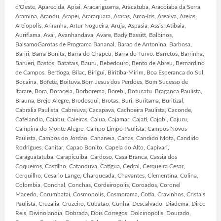
d'Oeste, Aparecida, Apiai, Aracariguama, Aracatuba, Aracoiaba da Serra,
Aramina, Arandu, Arapei, Araraquara, Araras, Arco-Iris, Arealva, Areias,
Areiopolis, Ariranha, Artur Nogueira, Aruja, Aspasia, Assis, Atibaia,
Auriflama, Avai, Avanhandava, Avare, Bady Bassitt, Balbinos,
BalsamoGarotas de Programa Bananal, Barao de Antonina, Barbosa,
Bariri, Barra Bonita, Barra do Chapeu, Barra do Turvo. Barretos, Barrinha,
Barueri, Bastos, Batatais, Bauru, Bebedouro, Bento de Abreu, Bernardino
de Campos. Bertioga, Bilac, Birigui, Biritiba-Mirim, Boa Esperanca do Sul,
Bocaina, Bofete, Boituva.Bom Jesus dos Perdoes, Bom Sucesso de
Itarare, Bora, Boraceia, Borborema, Borebi, Botucatu. Braganca Paulista,
Brauna, Brejo Alegre, Brodosqui, Brotas, Buri, Buritama, Buritizal,
Cabralia Paulista, Cabreuva, Cacapava, Cachoeira Paulista, Caconde,
Cafelandia, Caiabu, Caieiras, Caiua, Cajamar, Cajati, Cajobi, Cajuru,
Campina do Monte Alegre, Campo Limpo Paulista, Campos Novos
Paulista, Campos do Jordao, Cananeia, Canas, Candido Mota, Candido
Rodrigues, Canitar, Capao Bonito, Capela do Alto, Capivari,
Caraguatatuba, Carapicuiba, Cardoso, Casa Branca, Cassia dos
Coqueiros, Castilho, Catanduva, Catigua, Cedral, Cerqueira Cesar,
Cerquilho, Cesario Lange, Charqueada, Chavantes, Clementina, Colina,
Colombia, Conchal, Conchas, Cordeiropolis, Coroados, Coronel
Macedo, Corumbatai, Cosmopolis, Cosmorama, Cotia, Cravinhos, Cristais
Paulista, Cruzalia, Cruzeiro, Cubatao, Cunha, Descalvado, Diadema, Dirce
Reis, Divinolandia, Dobrada, Dois Corregos, Dolcinopolis, Dourado,