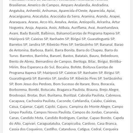
Brasiliense, Americo de Campos, Amparo Analandia, Andradina,
Angatuba, Anhembi, Anhumas, Aparecida d'Oeste, Aparecida, Apiai,
Aracariguama, Aracatuba, Aracoiaba da Serra, Aramina, Arandu, Arapei,
Araraquara, Araras, Arco-Iris, Arealva, Areias, Areiopolis, Ariranha, Artur
Nogueira, Aruja, Aspasia, Assis, Atibaia, Auriflama, Avai, Avanhandava,
Avare, Bady Bassitt, Balbinos, BalsamoGarotas de Programa Itapeva SP,
Mairiporã SP, Caieiras SP, Itanhaém SP, Birigui SP, Guaratinguetá SP,
Barretos SP, Jandira SP, Ribeirão Pires SP, Sertãozinho SP, Bananal, Barao
de Antonina, Barbosa, Bariri, Barra Bonita, Barra do Chapeu, Barra do
Turvo. Barretos, Barrinha, Barueri, Bastos, Batatais, Bauru, Bebedouro,
Bento de Abreu, Bernardino de Campos. Bertioga, Bilac, Birigui, Biritiba-
Mirim, Boa Esperanca do Sul, Bocaina, Bofete, Boituva.Garotas de
Programa Itapeva SP, Mairiporã SP, Caieiras SP, Itanhaém SP, Birigui SP,
Guaratinguetá SP, Barretos SP, Jandira SP, Ribeirão Pires SP, Sertãozinho
SP, Bom Jesus dos Perdoes, Bom Sucesso de Itarare, Bora, Boraceia,
Borborema, Borebi, Botucatu. Braganca Paulista, Brauna, Brejo Alegre,
Brodosqui, Brotas, Buri, Buritama, Buritizal, Cabralia Paulista, Cabreuva,
Cacapava, Cachoeira Paulista, Caconde, Cafelandia, Caiabu, Caieiras,
Caiua, Cajamar, Cajati, Cajobi, Cajuru, Campina do Monte Alegre, Campo
Limpo Paulista, Campos Novos Paulista, Campos do Jordao, Cananeia,
Canas, Candido Mota, Candido Rodrigues, Canitar, Capao Bonito, Capela
do Alto, Capivari, Caraguatatuba, Carapicuiba, Cardoso, Casa Branca,
Cassia dos Coqueiros, Castilho, Catanduva, Catigua, Cedral, Cerqueira