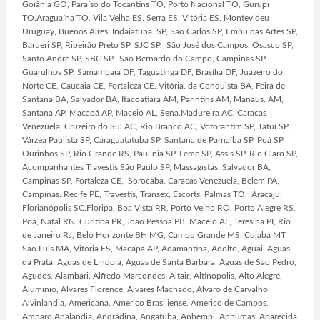
Goiânia GO, Paraíso do Tocantins TO, Porto Nacional TO, Gurupi
TO.Araguaína TO, Vila Velha ES, Serra ES, Vitória ES, Montevideu
Uruguay, Buenos Aires, Indaiatuba. SP, São Carlos SP, Embu das Artes SP,
Barueri SP, Ribeirão Preto SP, SJC SP, São José dos Campos. Osasco SP,
Santo André SP, SBC SP, São Bernardo do Campo, Campinas SP,
Guarulhos SP. Samambaia DF, Taguatinga DF, Brasília DF, Juazeiro do
Norte CE, Caucaia CE, Fortaleza CE. Vitória. da Conquista BA, Feira de
Santana BA, Salvador BA, Itacoatiara AM, Parintins AM, Manaus. AM,
Santana AP, Macapá AP, Maceió AL, Sena.Madureira AC, Caracas
Venezuela, Cruzeiro do Sul AC, Rio Branco AC, Votorantim SP, Tatuí SP,
Várzea Paulista SP, Caraguatatuba SP, Santana de Parnaíba SP, Poá SP,
Ourinhos SP, Rio Grande RS, Paulinia SP, Leme SP, Assis SP, Rio Claro SP,
Acompanhantes Travestis São Paulo SP, Massagistas. Salvador BA,
Campinas SP, Fortaleza CE, Sorocaba, Caracas Venezuela, Belem PA,
Campinas. Recife PE, Travestis, Transex, Escorts, Palmas TO, Aracaju,
Florianópolis SC.Floripa, Boa Vista RR, Porto Velho RO, Porto Alegre RS,
Poa, Natal RN, Curitiba PR, João Pessoa PB, Maceió AL, Teresina PI, Rio
de Janeiro RJ, Belo Horizonte BH MG, Campo Grande MS, Cuiabá MT,
São Luis MA, Vitória ES, Macapá AP, Adamantina, Adolfo, Aguai, Aguas
da Prata, Aguas de Lindoia, Aguas de Santa Barbara, Aguas de Sao Pedro,
Agudos, Alambari, Alfredo Marcondes, Altair, Altinopolis, Alto Alegre,
Aluminio, Alvares Florence, Alvares Machado, Alvaro de Carvalho,
Alvinlandia, Americana, Americo Brasiliense, Americo de Campos,
Amparo Analandia, Andradina, Angatuba, Anhembi, Anhumas, Aparecida