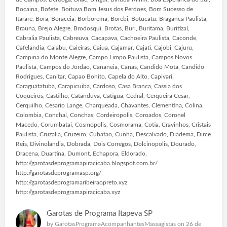
Bocaina, Bofete, Boituva.Bom Jesus dos Perdoes, Bom Sucesso de
Itarare, Bora, Boraceia, Borborema, Borebi, Botucatu. Braganca Paulista,
Brauna, Brejo Alegre, Brodosqui, Brotas, Buri, Buritama, Buritizal,
Cabralia Paulista, Cabreuva, Cacapava, Cachoeira Paulista, Caconde,
Cafelandia, Caiabu, Caieiras, Caiua, Cajamar, Cajati, Cajobi, Cajuru,
Campina do Monte Alegre, Campo Limpo Paulista, Campos Novos
Paulista, Campos do Jordao, Cananeia, Canas, Candido Mota, Candido
Rodrigues, Canitar, Capao Bonito, Capela do Alto, Capivari,
Caraguatatuba, Carapicuiba, Cardoso, Casa Branca, Cassia dos
Coqueiros, Castilho, Catanduva, Catigua, Cedral, Cerqueira Cesar,
Cerquilho, Cesario Lange, Charqueada, Chavantes, Clementina, Colina,
Colombia, Conchal, Conchas, Cordeiropolis, Coroados, Coronel
Macedo, Corumbatai, Cosmopolis, Cosmorama, Cotia, Cravinhos, Cristais
Paulista, Cruzalia, Cruzeiro, Cubatao, Cunha, Descalvado, Diadema, Dirce
Reis, Divinolandia, Dobrada, Dois Corregos, Dolcinopolis, Dourado,
Dracena, Duartina, Dumont, Echapora, Eldorado,
http://garotasdeprogramapiracicaba.blogspot.com.br/
http://garotasdeprogramasp.org/
http://garotasdeprogramaribeiraopreto.xyz
http://garotasdeprogramapiracicaba.xyz
Garotas de Programa Itapeva SP
by
GarotasProgramaAcompanhantesMassagistas
on 26 de