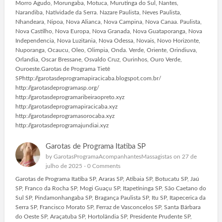
Morro Agudo, Morungaba, Motuca, Murutinga do Sul, Nantes,
Narandiba, Natividade da Serra. Nazare Paulista, Neves Paulista,
Nhandeara, Nipoa, Nova Alianca, Nova Campina, Nova Canaa. Paulista,
Nova Castilho, Nova Europa, Nova Granada, Nova Guataporanga, Nova
Independencia, Nova Luzitania, Nova Odessa, Novais, Novo Horizonte,
Nuporanga, Ocaucu, Oleo, Olimpia, Onda. Verde, Oriente, Orindiuva,
Orlandia, Oscar Bressane, Osvaldo Cruz, Ourinhos, Ouro Verde,
Ouroeste.Garotas de Programa Tietê
SPhttp://garotasdeprogramapiracicaba.blogspot.com.br/
http://garotasdeprogramasp.org/
http://garotasdeprogramaribeiraopreto.xyz
http://garotasdeprogramapiracicaba.xyz
http://garotasdeprogramasorocaba.xyz
http://garotasdeprogramajundiai.xyz
Garotas de Programa Itatiba SP
by
GarotasProgramaAcompanhantesMassagistas
on 27 de
julho de 2025 -
0 Comments
Garotas de Programa Itatiba SP, Araras SP, Atibaia SP, Botucatu SP, Jaú
SP, Franco da Rocha SP, Mogi Guaçu SP, Itapetininga SP, São Caetano do
Sul SP, Pindamonhangaba SP, Bragança Paulista SP, Itu SP, Itapecerica da
Serra SP, Francisco Morato SP, Ferraz de Vasconcelos SP, Santa Bárbara
do Oeste SP, Araçatuba SP, Hortolândia SP, Presidente Prudente SP,