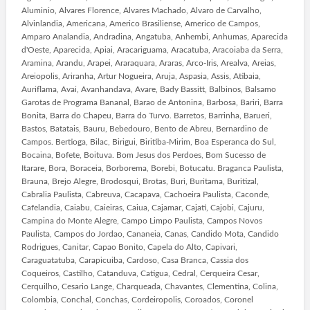
Aluminio, Alvares Florence, Alvares Machado, Alvaro de Carvalho,
Alvinlandia, Americana, Americo Brasiliense, Americo de Campos,
Amparo Analandia, Andradina, Angatuba, Anhembi, Anhumas, Aparecida
d'Oeste, Aparecida, Apiai, Aracariguama, Aracatuba, Aracoiaba da Serra,
Aramina, Arandu, Arapei, Araraquara, Araras, Arco-Iris, Arealva, Areias,
Areiopolis, Ariranha, Artur Nogueira, Aruja, Aspasia, Assis, Atibaia,
Auriflama, Avai, Avanhandava, Avare, Bady Bassitt, Balbinos, Balsamo
Garotas de Programa Bananal, Barao de Antonina, Barbosa, Bariri, Barra
Bonita, Barra do Chapeu, Barra do Turvo. Barretos, Barrinha, Barueri,
Bastos, Batatais, Bauru, Bebedouro, Bento de Abreu, Bernardino de
Campos. Bertioga, Bilac, Birigui, Biritiba-Mirim, Boa Esperanca do Sul,
Bocaina, Bofete, Boituva. Bom Jesus dos Perdoes, Bom Sucesso de
Itarare, Bora, Boraceia, Borborema, Borebi, Botucatu. Braganca Paulista,
Brauna, Brejo Alegre, Brodosqui, Brotas, Buri, Buritama, Buritizal,
Cabralia Paulista, Cabreuva, Cacapava, Cachoeira Paulista, Caconde,
Cafelandia, Caiabu, Caieiras, Caiua, Cajamar, Cajati, Cajobi, Cajuru,
Campina do Monte Alegre, Campo Limpo Paulista, Campos Novos
Paulista, Campos do Jordao, Cananeia, Canas, Candido Mota, Candido
Rodrigues, Canitar, Capao Bonito, Capela do Alto, Capivari,
Caraguatatuba, Carapicuiba, Cardoso, Casa Branca, Cassia dos
Coqueiros, Castilho, Catanduva, Catigua, Cedral, Cerqueira Cesar,
Cerquilho, Cesario Lange, Charqueada, Chavantes, Clementina, Colina,
Colombia, Conchal, Conchas, Cordeiropolis, Coroados, Coronel