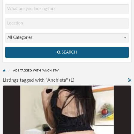
SEARCH
ADS TAGGED WITH "ANCHIETA"
Listings tagged with "Anchieta" (1)
R
F
Acompanhantes
f
Limeira
a
SP
t
A