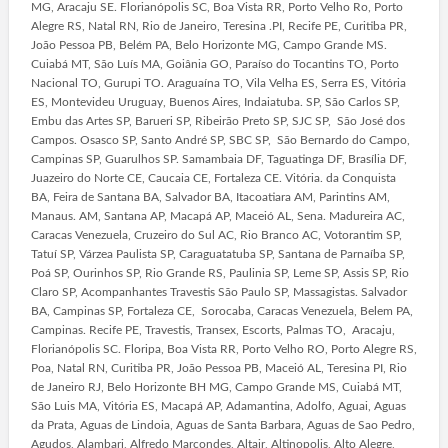
MG, Aracaju SE. Florianópolis SC, Boa Vista RR, Porto Velho Ro, Porto
Alegre RS, Natal RN, Rio de Janeiro, Teresina .PI, Recife PE, Curitiba PR,
João Pessoa PB, Belém PA, Belo Horizonte MG, Campo Grande MS.
Cuiabá MT, São Luís MA, Goiânia GO, Paraíso do Tocantins TO, Porto
Nacional TO, Gurupi TO. Araguaína TO, Vila Velha ES, Serra ES, Vitória
ES, Montevideu Uruguay, Buenos Aires, Indaiatuba. SP, São Carlos SP,
Embu das Artes SP, Barueri SP, Ribeirão Preto SP, SJC SP, São José dos
Campos. Osasco SP, Santo André SP, SBC SP, São Bernardo do Campo,
Campinas SP, Guarulhos SP. Samambaia DF, Taguatinga DF, Brasília DF,
Juazeiro do Norte CE, Caucaia CE, Fortaleza CE. Vitória. da Conquista
BA, Feira de Santana BA, Salvador BA, Itacoatiara AM, Parintins AM,
Manaus. AM, Santana AP, Macapá AP, Maceió AL, Sena. Madureira AC,
Caracas Venezuela, Cruzeiro do Sul AC, Rio Branco AC, Votorantim SP,
Tatuí SP, Várzea Paulista SP, Caraguatatuba SP, Santana de Parnaíba SP,
Poá SP, Ourinhos SP, Rio Grande RS, Paulinia SP, Leme SP, Assis SP, Rio
Claro SP, Acompanhantes Travestis São Paulo SP, Massagistas. Salvador
BA, Campinas SP, Fortaleza CE, Sorocaba, Caracas Venezuela, Belem PA,
Campinas. Recife PE, Travestis, Transex, Escorts, Palmas TO, Aracaju,
Florianópolis SC. Floripa, Boa Vista RR, Porto Velho RO, Porto Alegre RS,
Poa, Natal RN, Curitiba PR, João Pessoa PB, Maceió AL, Teresina PI, Rio
de Janeiro RJ, Belo Horizonte BH MG, Campo Grande MS, Cuiabá MT,
São Luis MA, Vitória ES, Macapá AP, Adamantina, Adolfo, Aguai, Aguas
da Prata, Aguas de Lindoia, Aguas de Santa Barbara, Aguas de Sao Pedro,
Agudos, Alambari, Alfredo Marcondes, Altair, Altinopolis, Alto Alegre,