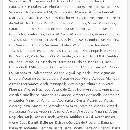
Samambaia DF, Taguatinga DF, Brasília DF, Juazeiro do Norte CE,
Caucaia CE, Fortaleza CE. Vitória. da Conquista BA, Feira de Santana BA,
Salvador BA, Itacoatiara AM, Parintins AM, Manaus. AM, Santana AP,
Macapá AP, Maceió AL, Sena.Madureira AC, Caracas Venezuela, Cruzeiro
do Sul AC, Rio Branco AC, Votorantim SP, Tatuí SP, Várzea Paulista SP,
Caraguatatuba SP, Santana de Parnaíba SP, Poá SP, Ourinhos SP, Rio
Grande RS, Paulinia SP, Leme SP, Assis SP, Rio Claro SP, Acompanhantes
Travestis São Paulo SP, Massagistas. Salvador BA, Campinas SP, Fortaleza
CE, Sorocaba, Caracas Venezuela, Belem PA, Campinas. Recife PE,
Travestis, Transex, Escorts, Palmas TO, Aracaju, Florianópolis SC.Floripa,
Boa Vista RR, Porto Velho RO, Porto Alegre RS, Poa, Natal RN, Curitiba
PR, João Pessoa PB, Maceió AL, Teresina PI, Rio de Janeiro RJ, Belo
Horizonte BH MG, Campo Grande MS, Cuiabá MT, São Luis MA, Vitória
ES, Macapá AP, Adamantina, Adolfo, Aguai, Aguas da Prata, Aguas de
Lindoia, Aguas de Santa Barbara, Aguas de Sao Pedro, Agudos, Alambari,
Alfredo Marcondes, Altair, Altinopolis, Alto Alegre, Aluminio, Alvares
Florence, Alvares Machado, Alvaro de Carvalho, Alvinlandia, Americana,
Americo Brasiliense, Americo de Campos, Amparo Analandia, Andradina,
Angatuba, Anhembi, Anhumas, Aparecida d'Oeste, Aparecida, Apiai,
Aracariguama, Aracatuba, Aracoiaba da Serra, Aramina, Arandu, Arapei,
Araraquara, Araras, Arco-Iris, Arealva, Areias, Areiopolis, Ariranha, Artur
Nogueira, Aruja, Aspasia, Assis, Atibaia, Auriflama, Avai, Avanhandava,
Avare, Bady Bassitt, Balbinos, BalsamoGarotas de Programa Bananal,
Barao de Antonina, Barbosa, Bariri, Barra Bonita, Barra do Chapeu, Barra