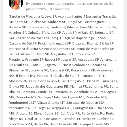
by
GarotasProgramaAcompanhantesMassagistas
on 26 de
julho de 2026 -
0 Comments
Garotas de Programa Itapeva SP. Acompanhantes Massagistas Travestis,
Mairiporã SP, Caieiras SP, Itanhaém SP, Birigui SP, Guaratinguetá SP,
Barretos SP, Catanduva SP, Jandira SP, Ribeirão Pires SP, Sertãozinho SP,
Valinhos SP, Cubatão SP, Itatiba SP, Araras SP, Atibaia SP, Botucatu SP,
Jaú SP, Franco da Rocha SP, Mogi Guaçu SP, Itapetininga SP, São
Caetano do Sul SP. Pindamonhangaba SP, Bragança Paulista SP, Itu SP,
Itapecerica da Serra SP, Francisco Morato SP. Ferraz de Vasconcelos SP,
Santa Bárbara do Oeste SP, Araçatuba SP, Hortolândia SP,
Presidente.Prudente SP, Itapevi SP, Jacareí SP, Araraquara SP, Americana
SP, Marília SP, Cotia SP, Lagarto SE, Nossa Senhora do Socorro SE,
Blumenau SC, Joinville SC, Caracaraí RR, Rorainópolis RR, Ariquemes
RO, Ji-Paraná RO, Pelotas RS, Caxias do Sul RS, Parnamirim RN,
Mossoró RN, Duque de Caxias RJ, São. Gonçalo RJ, Picos PI, Parnaíba PI,
Olinda PE, Jaboatão dos Guararapes PE ,Maringá PR, Londrina. PR, Santa
Rita PB, Campina Grande PB, Santarém PA, Ananindeua PA, Três Lagoas
MS, Dourados.MS, Santiago Chile, Três Lagoas MT, Dourados MT,
Rondonópolis MT, Várzea Grande MT, São José. de Ribamar MA,
Imperatriz MA, Rio Largo AL, Arapiraca AL, Contagem MG, Uberlândia
MG. Aracaju SE. Florianópolis SC, Boa Vista RR, Porto Velho Ro, Porto
Alegre RS, Natal RN, Rio de Janeiro, Teresina .PI, Recife PE, Curitiba PR,
João Pessoa PB, Belém PA, Belo Horizonte MG. Campo Grande MS.