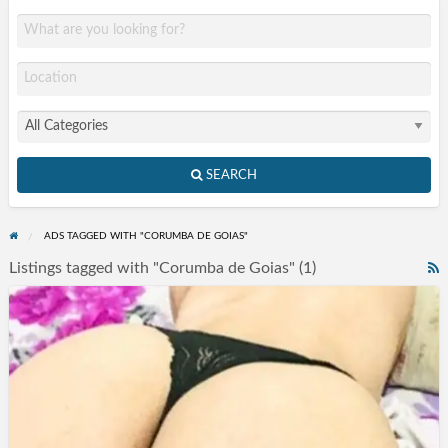
SEARCH
ADS TAGGED WITH "CORUMBA DE GOIAS"
Listings tagged with "Corumba de Goias" (1)
R
F
Acompanhantes
f
Garotas
a
de
t
Programa
C
Cordeirópolis
d
SP
G