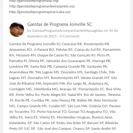
http://garotasdeprogramasp.org/
http://garotasdeprogramaribeiraopreto.xyz
http://garotasdeprogramapiracicaba.xyz
Garotas de Programa Joinville SC
by
GarotasProgramaAcompanhantesMassagistas
on 10 de
dezembro de 2025 -
0 Comments
Garotas de Programa Joinville SC.Caracaraí RR, Rorainópolis RR,
Ariquemes RO, Ji-Paraná RO, Pelotas RS, Caxias do Sul RS, Parnamirim
RN, Mossoró RN, Duque de Caxias RJ, São Gonçalo RJ, Picos PI,
Parnaíba PI, Olinda PE, Jaboatão dos Guararapes PE ,Maringá PR,
Londrina PR, Santa Rita PB, Campina Grande PB, Santarém PA,
Ananindeua PA, Três Lagoas MS, Dourados MS, Santiago Chile, Três
Lagoas MT, Dourados MT, Rondonópolis MT, Várzea Grande MT, São
José de Ribamar MA, Imperatriz MA, Rio Largo AL, Arapiraca AL,
Contagem MG, Uberlândia MG, Aracaju SE. Florianópolis SC, Boa Vista
RR, Porto Velho Ro, Porto Alegre RS, Natal RN, Rio de Janeiro, Teresina
.PI, Recife PE, Curitiba PR, João Pessoa PB, Belém PA, Belo Horizonte
MG, Campo Grande MS. Cuiabá MT, São Luís MA, Goiânia GO, Paraíso
do Tocantins TO, Porto Nacional TO, Gurupi TO.Araguaína TO, Vila
Velha ES, Serra ES, Vitória ES, Montevideu Uruguay, Buenos Aires,
Indaiatuba. SP, São Carlos SP, Embu das Artes SP, Barueri SP, Ribeirão
Preto SP, SJC SP, São José dos Campos. Osasco SP, Santo André SP,