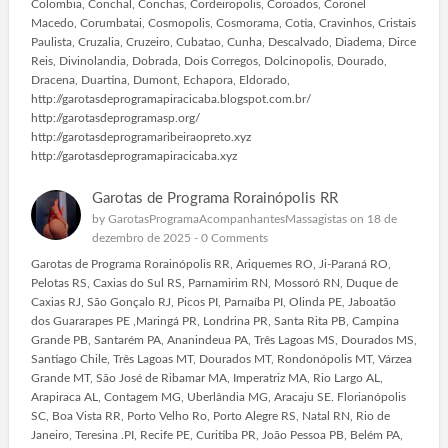
Colombia, Conchal, Conchas, Cordeiropolis, Coroados, Coronel
Macedo, Corumbatai, Cosmopolis, Cosmorama, Cotia, Cravinhos, Cristais
Paulista, Cruzalia, Cruzeiro, Cubatao, Cunha, Descalvado, Diadema, Dirce
Reis, Divinolandia, Dobrada, Dois Corregos, Dolcinopolis, Dourado,
Dracena, Duartina, Dumont, Echapora, Eldorado,
http://garotasdeprogramapiracicaba.blogspot.com.br/
http://garotasdeprogramasp.org/
http://garotasdeprogramaribeiraopreto.xyz
http://garotasdeprogramapiracicaba.xyz
Garotas de Programa Rorainópolis RR
by
GarotasProgramaAcompanhantesMassagistas
on 18 de
dezembro de 2025 -
0 Comments
Garotas de Programa Rorainópolis RR, Ariquemes RO, Ji-Paraná RO,
Pelotas RS, Caxias do Sul RS, Parnamirim RN, Mossoró RN, Duque de
Caxias RJ, São Gonçalo RJ, Picos PI, Parnaíba PI, Olinda PE, Jaboatão
dos Guararapes PE ,Maringá PR, Londrina PR, Santa Rita PB, Campina
Grande PB, Santarém PA, Ananindeua PA, Três Lagoas MS, Dourados MS,
Santiago Chile, Três Lagoas MT, Dourados MT, Rondonópolis MT, Várzea
Grande MT, São José de Ribamar MA, Imperatriz MA, Rio Largo AL,
Arapiraca AL, Contagem MG, Uberlândia MG, Aracaju SE. Florianópolis
SC, Boa Vista RR, Porto Velho Ro, Porto Alegre RS, Natal RN, Rio de
Janeiro, Teresina .PI, Recife PE, Curitiba PR, João Pessoa PB, Belém PA,