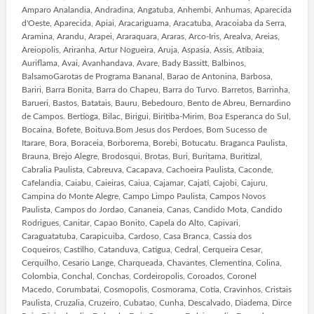
Amparo Analandia, Andradina, Angatuba, Anhembi, Anhumas, Aparecida
d'Oeste, Aparecida, Apiai, Aracariguama, Aracatuba, Aracoiaba da Serra,
Aramina, Arandu, Arapei, Araraquara, Araras, Arco-Iris, Arealva, Areias,
Areiopolis, Ariranha, Artur Nogueira, Aruja, Aspasia, Assis, Atibaia,
Auriflama, Avai, Avanhandava, Avare, Bady Bassitt, Balbinos,
BalsamoGarotas de Programa Bananal, Barao de Antonina, Barbosa,
Bariri, Barra Bonita, Barra do Chapeu, Barra do Turvo. Barretos, Barrinha,
Barueri, Bastos, Batatais, Bauru, Bebedouro, Bento de Abreu, Bernardino
de Campos. Bertioga, Bilac, Birigui, Biritiba-Mirim, Boa Esperanca do Sul,
Bocaina, Bofete, Boituva.Bom Jesus dos Perdoes, Bom Sucesso de
Itarare, Bora, Boraceia, Borborema, Borebi, Botucatu. Braganca Paulista,
Brauna, Brejo Alegre, Brodosqui, Brotas, Buri, Buritama, Buritizal,
Cabralia Paulista, Cabreuva, Cacapava, Cachoeira Paulista, Caconde,
Cafelandia, Caiabu, Caieiras, Caiua, Cajamar, Cajati, Cajobi, Cajuru,
Campina do Monte Alegre, Campo Limpo Paulista, Campos Novos
Paulista, Campos do Jordao, Cananeia, Canas, Candido Mota, Candido
Rodrigues, Canitar, Capao Bonito, Capela do Alto, Capivari,
Caraguatatuba, Carapicuiba, Cardoso, Casa Branca, Cassia dos
Coqueiros, Castilho, Catanduva, Catigua, Cedral, Cerqueira Cesar,
Cerquilho, Cesario Lange, Charqueada, Chavantes, Clementina, Colina,
Colombia, Conchal, Conchas, Cordeiropolis, Coroados, Coronel
Macedo, Corumbatai, Cosmopolis, Cosmorama, Cotia, Cravinhos, Cristais
Paulista, Cruzalia, Cruzeiro, Cubatao, Cunha, Descalvado, Diadema, Dirce