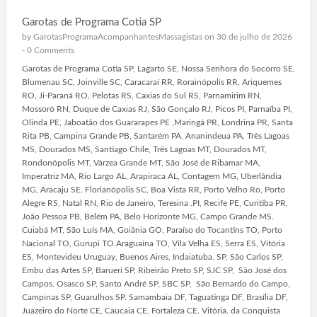
Garotas de Programa Cotia SP
by
GarotasProgramaAcompanhantesMassagistas
on 30 de julho de 2026
-
0 Comments
Garotas de Programa Cotia SP, Lagarto SE, Nossa Senhora do Socorro SE,
Blumenau SC, Joinville SC, Caracaraí RR, Rorainópolis RR, Ariquemes
RO, Ji-Paraná RO, Pelotas RS, Caxias do Sul RS, Parnamirim RN,
Mossoró RN, Duque de Caxias RJ, São Gonçalo RJ, Picos PI, Parnaíba PI,
Olinda PE, Jaboatão dos Guararapes PE ,Maringá PR, Londrina PR, Santa
Rita PB, Campina Grande PB, Santarém PA, Ananindeua PA, Três Lagoas
MS, Dourados MS, Santiago Chile, Três Lagoas MT, Dourados MT,
Rondonópolis MT, Várzea Grande MT, São José de Ribamar MA,
Imperatriz MA, Rio Largo AL, Arapiraca AL, Contagem MG, Uberlândia
MG, Aracaju SE. Florianópolis SC, Boa Vista RR, Porto Velho Ro, Porto
Alegre RS, Natal RN, Rio de Janeiro, Teresina .PI, Recife PE, Curitiba PR,
João Pessoa PB, Belém PA, Belo Horizonte MG, Campo Grande MS.
Cuiabá MT, São Luís MA, Goiânia GO, Paraíso do Tocantins TO, Porto
Nacional TO, Gurupi TO.Araguaína TO, Vila Velha ES, Serra ES, Vitória
ES, Montevideu Uruguay, Buenos Aires, Indaiatuba. SP, São Carlos SP,
Embu das Artes SP, Barueri SP, Ribeirão Preto SP, SJC SP, São José dos
Campos. Osasco SP, Santo André SP, SBC SP, São Bernardo do Campo,
Campinas SP, Guarulhos SP. Samambaia DF, Taguatinga DF, Brasília DF,
Juazeiro do Norte CE, Caucaia CE, Fortaleza CE. Vitória. da Conquista