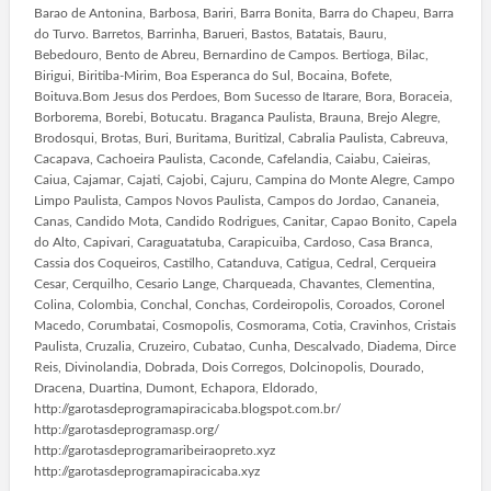
Barao de Antonina, Barbosa, Bariri, Barra Bonita, Barra do Chapeu, Barra
do Turvo. Barretos, Barrinha, Barueri, Bastos, Batatais, Bauru,
Bebedouro, Bento de Abreu, Bernardino de Campos. Bertioga, Bilac,
Birigui, Biritiba-Mirim, Boa Esperanca do Sul, Bocaina, Bofete,
Boituva.Bom Jesus dos Perdoes, Bom Sucesso de Itarare, Bora, Boraceia,
Borborema, Borebi, Botucatu. Braganca Paulista, Brauna, Brejo Alegre,
Brodosqui, Brotas, Buri, Buritama, Buritizal, Cabralia Paulista, Cabreuva,
Cacapava, Cachoeira Paulista, Caconde, Cafelandia, Caiabu, Caieiras,
Caiua, Cajamar, Cajati, Cajobi, Cajuru, Campina do Monte Alegre, Campo
Limpo Paulista, Campos Novos Paulista, Campos do Jordao, Cananeia,
Canas, Candido Mota, Candido Rodrigues, Canitar, Capao Bonito, Capela
do Alto, Capivari, Caraguatatuba, Carapicuiba, Cardoso, Casa Branca,
Cassia dos Coqueiros, Castilho, Catanduva, Catigua, Cedral, Cerqueira
Cesar, Cerquilho, Cesario Lange, Charqueada, Chavantes, Clementina,
Colina, Colombia, Conchal, Conchas, Cordeiropolis, Coroados, Coronel
Macedo, Corumbatai, Cosmopolis, Cosmorama, Cotia, Cravinhos, Cristais
Paulista, Cruzalia, Cruzeiro, Cubatao, Cunha, Descalvado, Diadema, Dirce
Reis, Divinolandia, Dobrada, Dois Corregos, Dolcinopolis, Dourado,
Dracena, Duartina, Dumont, Echapora, Eldorado,
http://garotasdeprogramapiracicaba.blogspot.com.br/
http://garotasdeprogramasp.org/
http://garotasdeprogramaribeiraopreto.xyz
http://garotasdeprogramapiracicaba.xyz