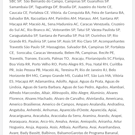
SBC SP, São Bernardo do Campo, Campinas SP, Guarulhos SP.
Samambaia DF, Taguatinga DF, Brasília DF, Juazeiro do Norte CE,
Caucaia CE, Fortaleza CE. Vitória. da Conquista BA, Feira de Santana BA,
Salvador BA, Itacoatiara AM, Parintins AM, Manaus. AM, Santana AP,
Macapá AP, Maceió AL, Sena.Madureira AC, Caracas Venezuela, Cruzeiro
do Sul AC, Rio Branco AC, Votorantim SP, Tatuí SP, Várzea Paulista SP,
Caraguatatuba SP, Santana de Parnaíba SP, Poá SP, Ourinhos SP, Rio
Grande RS, Paulinia SP, Leme SP, Assis SP, Rio Claro SP, Acompanhantes
Travestis São Paulo SP, Massagistas. Salvador BA, Campinas SP, Fortaleza
CE, Sorocaba, Caracas Venezuela, Belem PA, Campinas. Recife PE,
Travestis, Transex, Escorts, Palmas TO, Aracaju, Florianópolis SC.Floripa,
Boa Vista RR, Porto Velho RO, Porto Alegre RS, Poa, Natal RN, Curitiba
PR, João Pessoa PB, Maceió AL, Teresina PI, Rio de Janeiro RJ, Belo
Horizonte BH MG, Campo Grande MS, Cuiabá MT, São Luis MA, Vitória
ES, Macapá AP, Adamantina, Adolfo, Aguai, Aguas da Prata, Aguas de
Lindoia, Aguas de Santa Barbara, Aguas de Sao Pedro, Agudos, Alambari,
Alfredo Marcondes, Altair, Altinopolis, Alto Alegre, Aluminio, Alvares
Florence, Alvares Machado, Alvaro de Carvalho, Alvinlandia, Americana,
Americo Brasiliense, Americo de Campos, Amparo Analandia, Andradina,
Angatuba, Anhembi, Anhumas, Aparecida d'Oeste, Aparecida, Apiai,
Aracariguama, Aracatuba, Aracoiaba da Serra, Aramina, Arandu, Arapei,
Araraquara, Araras, Arco-Iris, Arealva, Areias, Areiopolis, Ariranha, Artur
Nogueira, Aruja, Aspasia, Assis, Atibaia, Auriflama, Avai, Avanhandava,
Avare, Bady Bassitt, Balbinos, BalsamoGarotas de Programa Bananal,