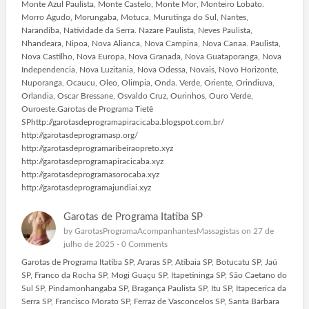
Monte Azul Paulista, Monte Castelo, Monte Mor, Monteiro Lobato.
Morro Agudo, Morungaba, Motuca, Murutinga do Sul, Nantes,
Narandiba, Natividade da Serra. Nazare Paulista, Neves Paulista,
Nhandeara, Nipoa, Nova Alianca, Nova Campina, Nova Canaa. Paulista,
Nova Castilho, Nova Europa, Nova Granada, Nova Guataporanga, Nova
Independencia, Nova Luzitania, Nova Odessa, Novais, Novo Horizonte,
Nuporanga, Ocaucu, Oleo, Olimpia, Onda. Verde, Oriente, Orindiuva,
Orlandia, Oscar Bressane, Osvaldo Cruz, Ourinhos, Ouro Verde,
Ouroeste.Garotas de Programa Tietê
SPhttp://garotasdeprogramapiracicaba.blogspot.com.br/
http://garotasdeprogramasp.org/
http://garotasdeprogramaribeiraopreto.xyz
http://garotasdeprogramapiracicaba.xyz
http://garotasdeprogramasorocaba.xyz
http://garotasdeprogramajundiai.xyz
Garotas de Programa Itatiba SP
by
GarotasProgramaAcompanhantesMassagistas
on 27 de
julho de 2025 -
0 Comments
Garotas de Programa Itatiba SP, Araras SP, Atibaia SP, Botucatu SP, Jaú
SP, Franco da Rocha SP, Mogi Guaçu SP, Itapetininga SP, São Caetano do
Sul SP, Pindamonhangaba SP, Bragança Paulista SP, Itu SP, Itapecerica da
Serra SP, Francisco Morato SP, Ferraz de Vasconcelos SP, Santa Bárbara