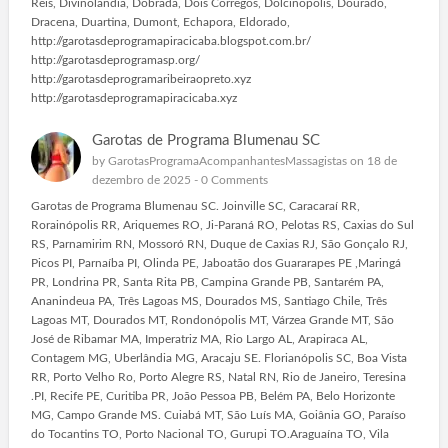
Reis, Divinolandia, Dobrada, Dois Corregos, Dolcinopolis, Dourado,
Dracena, Duartina, Dumont, Echapora, Eldorado,
http://garotasdeprogramapiracicaba.blogspot.com.br/
http://garotasdeprogramasp.org/
http://garotasdeprogramaribeiraopreto.xyz
http://garotasdeprogramapiracicaba.xyz
Garotas de Programa Blumenau SC
by
GarotasProgramaAcompanhantesMassagistas
on 18 de
dezembro de 2025 -
0 Comments
Garotas de Programa Blumenau SC. Joinville SC, Caracaraí RR,
Rorainópolis RR, Ariquemes RO, Ji-Paraná RO, Pelotas RS, Caxias do Sul
RS, Parnamirim RN, Mossoró RN, Duque de Caxias RJ, São Gonçalo RJ,
Picos PI, Parnaíba PI, Olinda PE, Jaboatão dos Guararapes PE ,Maringá
PR, Londrina PR, Santa Rita PB, Campina Grande PB, Santarém PA,
Ananindeua PA, Três Lagoas MS, Dourados MS, Santiago Chile, Três
Lagoas MT, Dourados MT, Rondonópolis MT, Várzea Grande MT, São
José de Ribamar MA, Imperatriz MA, Rio Largo AL, Arapiraca AL,
Contagem MG, Uberlândia MG, Aracaju SE. Florianópolis SC, Boa Vista
RR, Porto Velho Ro, Porto Alegre RS, Natal RN, Rio de Janeiro, Teresina
.PI, Recife PE, Curitiba PR, João Pessoa PB, Belém PA, Belo Horizonte
MG, Campo Grande MS. Cuiabá MT, São Luís MA, Goiânia GO, Paraíso
do Tocantins TO, Porto Nacional TO, Gurupi TO.Araguaína TO, Vila