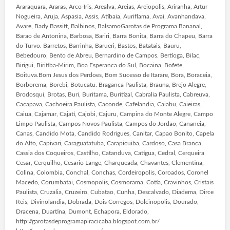
Araraquara, Araras, Arco-Iris, Arealva, Areias, Areiopolis, Ariranha, Artur
Nogueira, Aruja, Aspasia, Assis, Atibaia, Auriflama, Avai, Avanhandava,
Avare, Bady Bassitt, Balbinos, BalsamoGarotas de Programa Bananal,
Barao de Antonina, Barbosa, Bariri, Barra Bonita, Barra do Chapeu, Barra
do Turvo. Barretos, Barrinha, Barueri, Bastos, Batatais, Bauru,
Bebedouro, Bento de Abreu, Bernardino de Campos. Bertioga, Bilac,
Birigui, Biritiba-Mirim, Boa Esperanca do Sul, Bocaina, Bofete,
Boituva.Bom Jesus dos Perdoes, Bom Sucesso de Itarare, Bora, Boraceia,
Borborema, Borebi, Botucatu. Braganca Paulista, Brauna, Brejo Alegre,
Brodosqui, Brotas, Buri, Buritama, Buritizal, Cabralia Paulista, Cabreuva,
Cacapava, Cachoeira Paulista, Caconde, Cafelandia, Caiabu, Caieiras,
Caiua, Cajamar, Cajati, Cajobi, Cajuru, Campina do Monte Alegre, Campo
Limpo Paulista, Campos Novos Paulista, Campos do Jordao, Cananeia,
Canas, Candido Mota, Candido Rodrigues, Canitar, Capao Bonito, Capela
do Alto, Capivari, Caraguatatuba, Carapicuiba, Cardoso, Casa Branca,
Cassia dos Coqueiros, Castilho, Catanduva, Catigua, Cedral, Cerqueira
Cesar, Cerquilho, Cesario Lange, Charqueada, Chavantes, Clementina,
Colina, Colombia, Conchal, Conchas, Cordeiropolis, Coroados, Coronel
Macedo, Corumbatai, Cosmopolis, Cosmorama, Cotia, Cravinhos, Cristais
Paulista, Cruzalia, Cruzeiro, Cubatao, Cunha, Descalvado, Diadema, Dirce
Reis, Divinolandia, Dobrada, Dois Corregos, Dolcinopolis, Dourado,
Dracena, Duartina, Dumont, Echapora, Eldorado,
http://garotasdeprogramapiracicaba.blogspot.com.br/