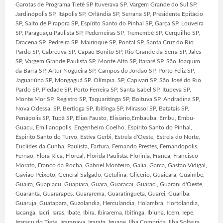
Garotas de Programa Tietê SP Ituverava SP, Vargem Grande do Sul SP,
Jardinópolis SP, Itápolis SP, Orlândia SP, Serrana SP, Presidente Epitácio
SP, Salto de Pirapora SP, Espírito Santo do Pinhal SP, Garça SP, Louveira
SP, Paraguaçu Paulista SP, Pederneiras SP, Tremembé SP, Cerquilho SP,
Dracena SP, Pedreira SP. Mairinque SP, Pontal SP, Santa Cruz do Rio
Pardo SP, Cabreúva SP, Capão Bonito SP, Rio Grande da Serra SP, Jales
SP, Vargem Grande Paulista SP, Monte Alto SP, Itararé SP, São Joaquim
da Barra SP, Artur Nogueira SP, Campos do Jordão SP, Porto Feliz SP,
Jaguariúna SP, Mongaguá SP. Olímpia. SP, Capivari SP, São José do Rio
Pardo SP, Piedade SP, Porto Ferreira SP, Santa Isabel SP. Itupeva SP,
Monte Mor SP, Registro SP, Taquaritinga SP, Boituva SP, Andradina SP,
Nova Odessa. SP, Bertioga SP, Ibitinga SP, Mirassol SP, Batatais SP,
Penápolis SP, Tupã SP, Elias Fausto, Elisiario,Embauba, Embu, Embu-
Guacu, Emilianopolis, Engenheiro Coelho, Espirito Santo do Pinhal,
Espirito Santo do Turvo, Estiva Gerbi, Estrela d'Oeste, Estrela do Norte,
Euclides da Cunha, Paulista, Fartura, Fernando Prestes, Fernandopolis,
Fernao, Flora Rica, Floreal, Florida Paulista. Florinia, Franca, Francisco
Morato, Franco da Rocha, Gabriel Monteiro, Galia, Garca, Gastao Vidigal,
Gaviao Peixoto, General Salgado, Getulina, Glicerio, Guaicara, Guaimbe,
Guaira, Guapiacu, Guapiara, Guara, Guaracai, Guaraci, Guarani d'Oeste,
Guaranta, Guararapes, Guararema, Guaratingueta, Guarei, Guariba,
Guaruja, Guatapara, Guzolandia, Herculandia, Holambra, Hortolandia,
Iacanga, Iacri, Iaras, Ibate, Ibira. Ibirarema, Ibitinga, Ibiuna, Icem, Iepe,
Igaracu do Tiete, Igarapava, Igarata, Iguape, Ilha Comprida, Ilha Solteira,