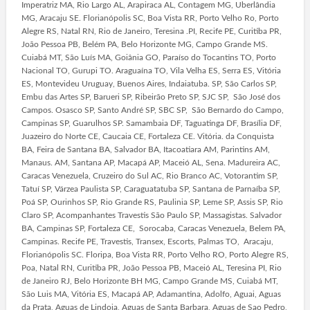
Imperatriz MA, Rio Largo AL, Arapiraca AL, Contagem MG, Uberlândia
MG, Aracaju SE. Florianópolis SC, Boa Vista RR, Porto Velho Ro, Porto
Alegre RS, Natal RN, Rio de Janeiro, Teresina .PI, Recife PE, Curitiba PR,
João Pessoa PB, Belém PA, Belo Horizonte MG, Campo Grande MS.
Cuiabá MT, São Luís MA, Goiânia GO, Paraíso do Tocantins TO, Porto
Nacional TO, Gurupi TO. Araguaína TO, Vila Velha ES, Serra ES, Vitória
ES, Montevideu Uruguay, Buenos Aires, Indaiatuba. SP, São Carlos SP,
Embu das Artes SP, Barueri SP, Ribeirão Preto SP, SJC SP, São José dos
Campos. Osasco SP, Santo André SP, SBC SP, São Bernardo do Campo,
Campinas SP, Guarulhos SP. Samambaia DF, Taguatinga DF, Brasília DF,
Juazeiro do Norte CE, Caucaia CE, Fortaleza CE. Vitória. da Conquista
BA, Feira de Santana BA, Salvador BA, Itacoatiara AM, Parintins AM,
Manaus. AM, Santana AP, Macapá AP, Maceió AL, Sena. Madureira AC,
Caracas Venezuela, Cruzeiro do Sul AC, Rio Branco AC, Votorantim SP,
Tatuí SP, Várzea Paulista SP, Caraguatatuba SP, Santana de Parnaíba SP,
Poá SP, Ourinhos SP, Rio Grande RS, Paulinia SP, Leme SP, Assis SP, Rio
Claro SP, Acompanhantes Travestis São Paulo SP, Massagistas. Salvador
BA, Campinas SP, Fortaleza CE, Sorocaba, Caracas Venezuela, Belem PA,
Campinas. Recife PE, Travestis, Transex, Escorts, Palmas TO, Aracaju,
Florianópolis SC. Floripa, Boa Vista RR, Porto Velho RO, Porto Alegre RS,
Poa, Natal RN, Curitiba PR, João Pessoa PB, Maceió AL, Teresina PI, Rio
de Janeiro RJ, Belo Horizonte BH MG, Campo Grande MS, Cuiabá MT,
São Luis MA, Vitória ES, Macapá AP, Adamantina, Adolfo, Aguai, Aguas
da Prata, Aguas de Lindoia, Aguas de Santa Barbara, Aguas de Sao Pedro,