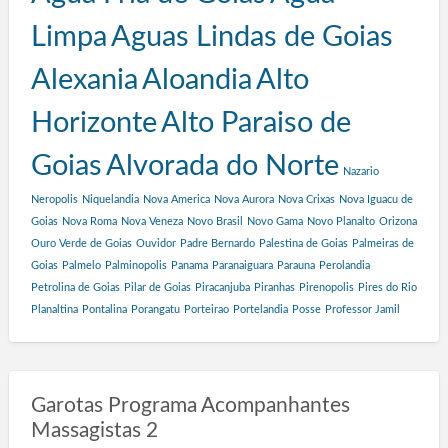
Limpa
Aguas Lindas de Goias
Alexania
Aloandia
Alto
Horizonte
Alto Paraiso de
Goias
Alvorada do Norte
Nazario
Neropolis
Niquelandia
Nova America
Nova Aurora
Nova Crixas
Nova Iguacu de
Goias
Nova Roma
Nova Veneza
Novo Brasil
Novo Gama
Novo Planalto
Orizona
Ouro Verde de Goias
Ouvidor
Padre Bernardo
Palestina de Goias
Palmeiras de
Goias
Palmelo
Palminopolis
Panama
Paranaiguara
Parauna
Perolandia
Petrolina de Goias
Pilar de Goias
Piracanjuba
Piranhas
Pirenopolis
Pires do Rio
Planaltina
Pontalina
Porangatu
Porteirao
Portelandia
Posse
Professor Jamil
Garotas Programa Acompanhantes
Massagistas 2