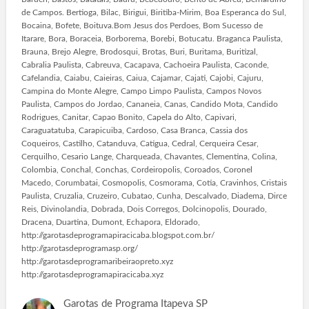
de Campos. Bertioga, Bilac, Birigui, Biritiba-Mirim, Boa Esperanca do Sul,
Bocaina, Bofete, Boituva.Bom Jesus dos Perdoes, Bom Sucesso de
Itarare, Bora, Boraceia, Borborema, Borebi, Botucatu. Braganca Paulista,
Brauna, Brejo Alegre, Brodosqui, Brotas, Buri, Buritama, Buritizal,
Cabralia Paulista, Cabreuva, Cacapava, Cachoeira Paulista, Caconde,
Cafelandia, Caiabu, Caieiras, Caiua, Cajamar, Cajati, Cajobi, Cajuru,
Campina do Monte Alegre, Campo Limpo Paulista, Campos Novos
Paulista, Campos do Jordao, Cananeia, Canas, Candido Mota, Candido
Rodrigues, Canitar, Capao Bonito, Capela do Alto, Capivari,
Caraguatatuba, Carapicuiba, Cardoso, Casa Branca, Cassia dos
Coqueiros, Castilho, Catanduva, Catigua, Cedral, Cerqueira Cesar,
Cerquilho, Cesario Lange, Charqueada, Chavantes, Clementina, Colina,
Colombia, Conchal, Conchas, Cordeiropolis, Coroados, Coronel
Macedo, Corumbatai, Cosmopolis, Cosmorama, Cotia, Cravinhos, Cristais
Paulista, Cruzalia, Cruzeiro, Cubatao, Cunha, Descalvado, Diadema, Dirce
Reis, Divinolandia, Dobrada, Dois Corregos, Dolcinopolis, Dourado,
Dracena, Duartina, Dumont, Echapora, Eldorado,
http://garotasdeprogramapiracicaba.blogspot.com.br/
http://garotasdeprogramasp.org/
http://garotasdeprogramaribeiraopreto.xyz
http://garotasdeprogramapiracicaba.xyz
Garotas de Programa Itapeva SP