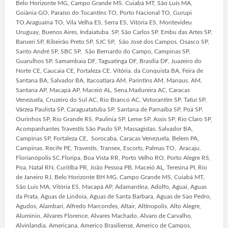
Belo Horizonte MG, Campo Grande MS. Cuiabá MT, São Luís MA,
Goiânia GO, Paraíso do Tocantins TO, Porto Nacional TO, Gurupi
TO.Araguaína TO, Vila Velha ES, Serra ES, Vitória ES, Montevideu
Uruguay, Buenos Aires, Indaiatuba. SP, São Carlos SP, Embu das Artes SP,
Barueri SP, Ribeirão Preto SP, SJC SP, São José dos Campos. Osasco SP,
Santo André SP, SBC SP, São Bernardo do Campo, Campinas SP,
Guarulhos SP. Samambaia DF, Taguatinga DF, Brasília DF, Juazeiro do
Norte CE, Caucaia CE, Fortaleza CE. Vitória. da Conquista BA, Feira de
Santana BA, Salvador BA, Itacoatiara AM, Parintins AM, Manaus. AM,
Santana AP, Macapá AP, Maceió AL, Sena.Madureira AC, Caracas
Venezuela, Cruzeiro do Sul AC, Rio Branco AC, Votorantim SP, Tatuí SP,
Várzea Paulista SP, Caraguatatuba SP, Santana de Parnaíba SP, Poá SP,
Ourinhos SP, Rio Grande RS, Paulinia SP, Leme SP, Assis SP, Rio Claro SP,
Acompanhantes Travestis São Paulo SP, Massagistas. Salvador BA,
Campinas SP, Fortaleza CE, Sorocaba, Caracas Venezuela, Belem PA,
Campinas. Recife PE, Travestis, Transex, Escorts, Palmas TO, Aracaju,
Florianópolis SC.Floripa, Boa Vista RR, Porto Velho RO, Porto Alegre RS,
Poa, Natal RN, Curitiba PR, João Pessoa PB, Maceió AL, Teresina PI, Rio
de Janeiro RJ, Belo Horizonte BH MG, Campo Grande MS, Cuiabá MT,
São Luis MA, Vitória ES, Macapá AP, Adamantina, Adolfo, Aguai, Aguas
da Prata, Aguas de Lindoia, Aguas de Santa Barbara, Aguas de Sao Pedro,
Agudos, Alambari, Alfredo Marcondes, Altair, Altinopolis, Alto Alegre,
Aluminio, Alvares Florence, Alvares Machado, Alvaro de Carvalho,
Alvinlandia, Americana, Americo Brasiliense, Americo de Campos,