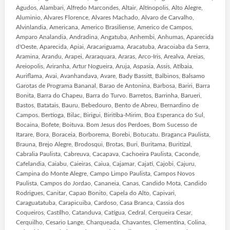
Agudos, Alambari, Alfredo Marcondes, Altair, Altinopolis, Alto Alegre,
Aluminio, Alvares Florence, Alvares Machado, Alvaro de Carvalho,
Alvinlandia, Americana, Americo Brasiliense, Americo de Campos,
Amparo Analandia, Andradina, Angatuba, Anhembi, Anhumas, Aparecida
d'Oeste, Aparecida, Apiai, Aracariguama, Aracatuba, Aracoiaba da Serra,
Aramina, Arandu, Arapei, Araraquara, Araras, Arco-Iris, Arealva, Areias,
Areiopolis, Ariranha, Artur Nogueira, Aruja, Aspasia, Assis, Atibaia,
Auriflama, Avai, Avanhandava, Avare, Bady Bassitt, Balbinos, Balsamo
Garotas de Programa Bananal, Barao de Antonina, Barbosa, Bariri, Barra
Bonita, Barra do Chapeu, Barra do Turvo. Barretos, Barrinha, Barueri,
Bastos, Batatais, Bauru, Bebedouro, Bento de Abreu, Bernardino de
Campos. Bertioga, Bilac, Birigui, Biritiba-Mirim, Boa Esperanca do Sul,
Bocaina, Bofete, Boituva. Bom Jesus dos Perdoes, Bom Sucesso de
Itarare, Bora, Boraceia, Borborema, Borebi, Botucatu. Braganca Paulista,
Brauna, Brejo Alegre, Brodosqui, Brotas, Buri, Buritama, Buritizal,
Cabralia Paulista, Cabreuva, Cacapava, Cachoeira Paulista, Caconde,
Cafelandia, Caiabu, Caieiras, Caiua, Cajamar, Cajati, Cajobi, Cajuru,
Campina do Monte Alegre, Campo Limpo Paulista, Campos Novos
Paulista, Campos do Jordao, Cananeia, Canas, Candido Mota, Candido
Rodrigues, Canitar, Capao Bonito, Capela do Alto, Capivari,
Caraguatatuba, Carapicuiba, Cardoso, Casa Branca, Cassia dos
Coqueiros, Castilho, Catanduva, Catigua, Cedral, Cerqueira Cesar,
Cerquilho, Cesario Lange, Charqueada, Chavantes, Clementina, Colina,