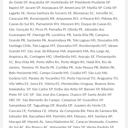
do Oeste SP, Araçatuba SP, Hortolândia SP, Presidente Prudente SP,
Itapevi SP, Jacareí SP, Araraquara SP, Americana SP, Marília SP, Cotia SP,
Lagarto SE, Nossa Senhora do Socorro SE, Blumenau SC, Joinville SC,
Caracaraí RR, Rorainópolis RR, Ariquemes RO, Ji-Paraná RO, Pelotas RS,
Caxias do Sul RS, Parnamirim RN, Mossoró RN, Duque de Caxias RJ,
São. Gonçalo RJ, Picos PI, Parnaíba PI, Olinda PE, Jaboatão dos
Guararapes PE ,Maringá PR, Londrina. PR, Santa Rita PB, Campina
Grande PB, Santarém PA, Ananindeua PA, Três Lagoas MS, Dourados.MS,
Santiago Chile, Três Lagoas MT, Dourados MT, Rondonópolis MT, Várzea
Grande MT, São José. de Ribamar MA, Imperatriz MA, Rio Largo AL,
Arapiraca AL, Contagem MG, Uberlândia MG. Aracaju SE. Florianópolis
SC, Boa Vista RR, Porto Velho Ro, Porto Alegre RS, Natal RN, Rio de
Janeiro, Teresina .PI, Recife PE, Curitiba PR, João Pessoa PB, Belém PA,
Belo Horizonte MG. Campo Grande MS. Cuiabá MT, São Luís MA,
Goiânia GO, Paraíso do Tocantins TO, Porto Nacional TO, Araguaína TO,
Vila Velha ES, Serra ES, Vitória ES, Montevideu Uruguay, Buenos Aires,
Indaiatuba. SP, São Carlos SP, Embu das Artes SP, Barueri SP, Ribeirão
Preto SP, SJC SP, São José dos Campos. Osasco SP, Santo André SP,
SBC SP, São Bernardo do Campo, Campinas SP, Guarulhos SP.
Samambaia DF, Taguatinga DF, Brasília DF, Juazeiro do Norte CE,
Caucaia CE, Fortaleza CE. Vitória. da Conquista BA, Feira de Santana BA,
Salvador BA, Itacoatiara AM, Parintins AM, Manaus. AM, Santana AP,
Macapá AP, Maceió AL, Sena.Madureira AC, Caracas Venezuela, Cruzeiro
do Sul AC, Rio Branco AC, Votorantim SP, Tatuí SP, Várzea Paulista SP,