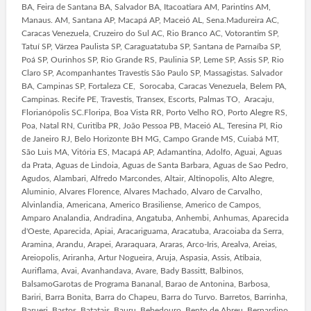
BA, Feira de Santana BA, Salvador BA, Itacoatiara AM, Parintins AM,
Manaus. AM, Santana AP, Macapá AP, Maceió AL, Sena.Madureira AC,
Caracas Venezuela, Cruzeiro do Sul AC, Rio Branco AC, Votorantim SP,
Tatuí SP, Várzea Paulista SP, Caraguatatuba SP, Santana de Parnaíba SP,
Poá SP, Ourinhos SP, Rio Grande RS, Paulinia SP, Leme SP, Assis SP, Rio
Claro SP, Acompanhantes Travestis São Paulo SP, Massagistas. Salvador
BA, Campinas SP, Fortaleza CE, Sorocaba, Caracas Venezuela, Belem PA,
Campinas. Recife PE, Travestis, Transex, Escorts, Palmas TO, Aracaju,
Florianópolis SC.Floripa, Boa Vista RR, Porto Velho RO, Porto Alegre RS,
Poa, Natal RN, Curitiba PR, João Pessoa PB, Maceió AL, Teresina PI, Rio
de Janeiro RJ, Belo Horizonte BH MG, Campo Grande MS, Cuiabá MT,
São Luis MA, Vitória ES, Macapá AP, Adamantina, Adolfo, Aguai, Aguas
da Prata, Aguas de Lindoia, Aguas de Santa Barbara, Aguas de Sao Pedro,
Agudos, Alambari, Alfredo Marcondes, Altair, Altinopolis, Alto Alegre,
Aluminio, Alvares Florence, Alvares Machado, Alvaro de Carvalho,
Alvinlandia, Americana, Americo Brasiliense, Americo de Campos,
Amparo Analandia, Andradina, Angatuba, Anhembi, Anhumas, Aparecida
d'Oeste, Aparecida, Apiai, Aracariguama, Aracatuba, Aracoiaba da Serra,
Aramina, Arandu, Arapei, Araraquara, Araras, Arco-Iris, Arealva, Areias,
Areiopolis, Ariranha, Artur Nogueira, Aruja, Aspasia, Assis, Atibaia,
Auriflama, Avai, Avanhandava, Avare, Bady Bassitt, Balbinos,
BalsamoGarotas de Programa Bananal, Barao de Antonina, Barbosa,
Bariri, Barra Bonita, Barra do Chapeu, Barra do Turvo. Barretos, Barrinha,
Barueri, Bastos, Batatais, Bauru, Bebedouro, Bento de Abreu, Bernardino