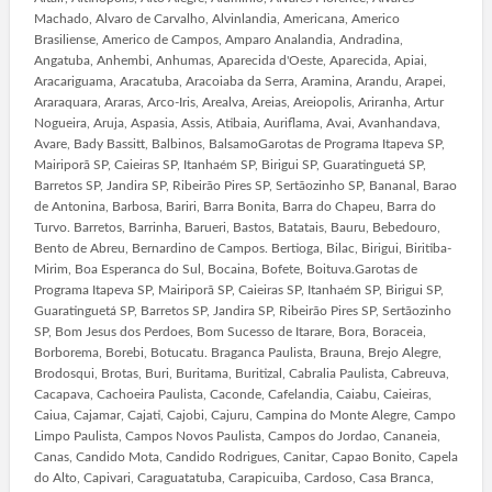
Machado, Alvaro de Carvalho, Alvinlandia, Americana, Americo
Brasiliense, Americo de Campos, Amparo Analandia, Andradina,
Angatuba, Anhembi, Anhumas, Aparecida d'Oeste, Aparecida, Apiai,
Aracariguama, Aracatuba, Aracoiaba da Serra, Aramina, Arandu, Arapei,
Araraquara, Araras, Arco-Iris, Arealva, Areias, Areiopolis, Ariranha, Artur
Nogueira, Aruja, Aspasia, Assis, Atibaia, Auriflama, Avai, Avanhandava,
Avare, Bady Bassitt, Balbinos, BalsamoGarotas de Programa Itapeva SP,
Mairiporã SP, Caieiras SP, Itanhaém SP, Birigui SP, Guaratinguetá SP,
Barretos SP, Jandira SP, Ribeirão Pires SP, Sertãozinho SP, Bananal, Barao
de Antonina, Barbosa, Bariri, Barra Bonita, Barra do Chapeu, Barra do
Turvo. Barretos, Barrinha, Barueri, Bastos, Batatais, Bauru, Bebedouro,
Bento de Abreu, Bernardino de Campos. Bertioga, Bilac, Birigui, Biritiba-
Mirim, Boa Esperanca do Sul, Bocaina, Bofete, Boituva.Garotas de
Programa Itapeva SP, Mairiporã SP, Caieiras SP, Itanhaém SP, Birigui SP,
Guaratinguetá SP, Barretos SP, Jandira SP, Ribeirão Pires SP, Sertãozinho
SP, Bom Jesus dos Perdoes, Bom Sucesso de Itarare, Bora, Boraceia,
Borborema, Borebi, Botucatu. Braganca Paulista, Brauna, Brejo Alegre,
Brodosqui, Brotas, Buri, Buritama, Buritizal, Cabralia Paulista, Cabreuva,
Cacapava, Cachoeira Paulista, Caconde, Cafelandia, Caiabu, Caieiras,
Caiua, Cajamar, Cajati, Cajobi, Cajuru, Campina do Monte Alegre, Campo
Limpo Paulista, Campos Novos Paulista, Campos do Jordao, Cananeia,
Canas, Candido Mota, Candido Rodrigues, Canitar, Capao Bonito, Capela
do Alto, Capivari, Caraguatatuba, Carapicuiba, Cardoso, Casa Branca,