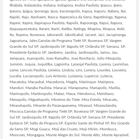
Ilhabela, Indaiatuba, Indiana, Indiapora, Inubia Paulista, Ipaucu, Ipero,
Ipeuna, Ipigua, Iporanga, Ipua, Iracemapolis, Irapua, Irapuru, Itabera, Itai,
Itajobi, Itaju, Itanhaem, Itaoca, Itapecerica da Serra, Itapetininga, Itapeva,
Itapevi, Itapira, Itapirapua Paulista, Itapolis, Itaporanga, Itapui, Itapura,
Itaquaquecetuba, Itarare, Itariri, Itatiba, Itatinga, Itirapina, Itirapua, Itobi,
Itu, Itupeva, Ituverava, Jaborandi, Jaboticabal, Jacarei, Jaci, Jacupiranga,
Jaguariuna, Jales,Garotas de Programa Tietê SP, Ituverava SP, Vargem
Grande do Sul SP, Jardinópolis SP, Itápolis SP, Orlândia SP, Serrana. SP,
Presidente Epitácio SP, Jambeiro, Jandira. Jardinopolis, Jarinu, Jau,
Jeriquara, Joanopolis, Joao Ramalho, Jose Bonifacio. Julio Mesquita,
Jumirim, Juquia, Juquitiba, Lagoinha, Laranjal Paulista, Lavinia, Lavrinhas,
Leme. Lencois Paulista, Limeira, Lindoia, Lins, Lorena, Lourdes, Louveira,
Lucelia, Lucianopolis, Luis Antonio, Luiziania, Lupercio, Lutecia,
Macatuba, Macaubal, Macedonia, Magda, Mairinque. Mairipora,
Manduri, Maraba Paulista, Maracai, Marapoama, Mariapolis, Marilia,
Marinopolis. Martinopolis, Matao, Maua, Mendonca, Meridiano,
Mesopolis, Miguelopolis, Mineiros do Tiete. Mira Estrela, Miracatu,
Mirandopolis, Mirante do Paranapanema, Mirassol, Mirassolandia,
Mococa.Garotas de Programa Tietê SP, Ituverava SP, Vargem Grande do
Sul SP, Jardinópolis SP, Itápolis SP, Orlândia SP, Serrana SP, Presidente
Epitácio SP, Salto de Pirapora SP. Espírito Santo do Pinhal SP, Rio Grande
da Serra SP, Mogi Guacu, Moji das Cruzes, Moji-Mirim, Mombuca,
Moncoes, Mongagua, Monte Alegre do Sul. Monte Alto, Monte Aprazivel,