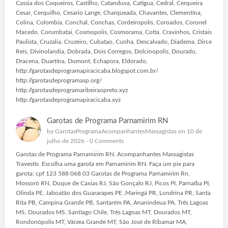
Cassia dos Coqueiros, Castilho, Catanduva, Catigua, Cedral, Cerqueira
Cesar, Cerquilho, Cesario Lange, Charqueada, Chavantes, Clementina,
Colina, Colombia, Conchal, Conchas, Cordeiropolis, Coroados, Coronel
Macedo, Corumbatai, Cosmopolis, Cosmorama, Cotia, Cravinhos, Cristais
Paulista, Cruzalia, Cruzeiro, Cubatao, Cunha, Descalvado, Diadema, Dirce
Reis, Divinolandia, Dobrada, Dois Corregos, Dolcinopolis, Dourado,
Dracena, Duartina, Dumont, Echapora, Eldorado,
http://garotasdeprogramapiracicaba.blogspot.com.br/
http://garotasdeprogramasp.org/
http://garotasdeprogramaribeiraopreto.xyz
http://garotasdeprogramapiracicaba.xyz
Garotas de Programa Parnamirim RN
by
GarotasProgramaAcompanhantesMassagistas
on 10 de
julho de 2026 -
0 Comments
Garotas de Programa Parnamirim RN. Acompanhantes Massagistas
Travestis Escolha uma garota em Parnamirim RN. Faça um pix para
garota: cpf 123 588 068 03 Garotas de Programa Parnamirim Rn,
Mossoró RN, Duque de Caxias RJ, São Gonçalo RJ, Picos PI, Parnaíba PI,
Olinda PE, Jaboatão dos Guararapes PE ,Maringá PR, Londrina PR, Santa
Rita PB, Campina Grande PB, Santarém PA, Ananindeua PA, Três Lagoas
MS, Dourados MS, Santiago Chile, Três Lagoas MT, Dourados MT,
Rondonópolis MT, Várzea Grande MT, São José de Ribamar MA,