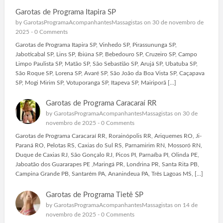
Garotas de Programa Itapira SP
by
GarotasProgramaAcompanhantesMassagistas
on 30 de novembro de
2025 -
0 Comments
Garotas de Programa Itapira SP, Vinhedo SP, Pirassununga SP,
Jaboticabal SP, Lins SP, Ibiúna SP, Bebedouro SP, Cruzeiro SP, Campo
Limpo Paulista SP, Matão SP, São Sebastião SP, Arujá SP, Ubatuba SP,
São Roque SP, Lorena SP, Avaré SP, São João da Boa Vista SP, Caçapava
SP, Mogi Mirim SP, Votuporanga SP, Itapeva SP, Mairiporã […]
Garotas de Programa Caracaraí RR
by
GarotasProgramaAcompanhantesMassagistas
on 30 de
novembro de 2025 -
0 Comments
Garotas de Programa Caracaraí RR, Rorainópolis RR, Ariquemes RO, Ji-
Paraná RO, Pelotas RS, Caxias do Sul RS, Parnamirim RN, Mossoró RN,
Duque de Caxias RJ, São Gonçalo RJ, Picos PI, Parnaíba PI, Olinda PE,
Jaboatão dos Guararapes PE ,Maringá PR, Londrina PR, Santa Rita PB,
Campina Grande PB, Santarém PA, Ananindeua PA, Três Lagoas MS, […]
Garotas de Programa Tietê SP
by
GarotasProgramaAcompanhantesMassagistas
on 14 de
novembro de 2025 -
0 Comments