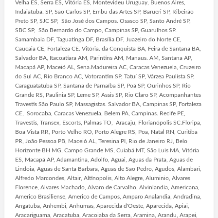
Velha ES, Serra ES, Vitória ES, Montevideu Uruguay, Buenos Aires,
Indaiatuba. SP, São Carlos SP, Embu das Artes SP, Barueri SP, Ribeirão
Preto SP, SJC SP, São José dos Campos. Osasco SP, Santo André SP,
SBC SP, São Bernardo do Campo, Campinas SP, Guarulhos SP.
Samambaia DF, Taguatinga DF, Brasília DF, Juazeiro do Norte CE,
Caucaia CE, Fortaleza CE. Vitória. da Conquista BA, Feira de Santana BA,
Salvador BA, Itacoatiara AM, Parintins AM, Manaus. AM, Santana AP,
Macapá AP, Maceió AL, Sena.Madureira AC, Caracas Venezuela, Cruzeiro
do Sul AC, Rio Branco AC, Votorantim SP, Tatuí SP, Várzea Paulista SP,
Caraguatatuba SP, Santana de Parnaíba SP, Poá SP, Ourinhos SP, Rio
Grande RS, Paulinia SP, Leme SP, Assis SP, Rio Claro SP, Acompanhantes
Travestis São Paulo SP, Massagistas. Salvador BA, Campinas SP, Fortaleza
CE, Sorocaba, Caracas Venezuela, Belem PA, Campinas. Recife PE,
Travestis, Transex, Escorts, Palmas TO, Aracaju, Florianópolis SC.Floripa,
Boa Vista RR, Porto Velho RO, Porto Alegre RS, Poa, Natal RN, Curitiba
PR, João Pessoa PB, Maceió AL, Teresina PI, Rio de Janeiro RJ, Belo
Horizonte BH MG, Campo Grande MS, Cuiabá MT, São Luis MA, Vitória
ES, Macapá AP, Adamantina, Adolfo, Aguai, Aguas da Prata, Aguas de
Lindoia, Aguas de Santa Barbara, Aguas de Sao Pedro, Agudos, Alambari,
Alfredo Marcondes, Altair, Altinopolis, Alto Alegre, Aluminio, Alvares
Florence, Alvares Machado, Alvaro de Carvalho, Alvinlandia, Americana,
Americo Brasiliense, Americo de Campos, Amparo Analandia, Andradina,
Angatuba, Anhembi, Anhumas, Aparecida d'Oeste, Aparecida, Apiai,
Aracariguama, Aracatuba, Aracoiaba da Serra, Aramina, Arandu, Arapei,