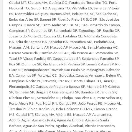
Cuiabá MT, São Luís MA, Goiânia GO, Paraíso do Tocantins TO, Porto
Nacional TO, Gurupi TO.Araguaína TO, Vila Velha ES, Serra ES, Vitória
ES, Montevideu Uruguay, Buenos Aires, Indaiatuba. SP, São Carlos SP,
Embu das Artes SP, Barueri SP, Ribeirão Preto SP, SJC SP, São José dos
Campos. Osasco SP, Santo André SP, SBC SP, São Bernardo do Campo,
Campinas SP, Guarulhos SP. Samambaia DF, Taguatinga DF, Brasília DF,
Juazeiro do Norte CE, Caucaia CE, Fortaleza CE. Vitória. da Conquista
BA, Feira de Santana BA, Salvador BA, Itacoatiara AM, Parintins AM,
Manaus. AM, Santana AP, Macapá AP, Maceió AL, Sena.Madureira AC,
Caracas Venezuela, Cruzeiro do Sul AC, Rio Branco AC, Votorantim SP,
Tatuí SP, Várzea Paulista SP, Caraguatatuba SP, Santana de Parnaíba SP,
Poá SP, Ourinhos SP, Rio Grande RS, Paulinia SP, Leme SP, Assis SP, Rio
Claro SP, Acompanhantes Travestis São Paulo SP, Massagistas. Salvador
BA, Campinas SP, Fortaleza CE, Sorocaba, Caracas Venezuela, Belem PA,
Campinas. Recife PE, Travestis, Transex, Escorts, Palmas TO, Aracaju,
Florianópolis SC.Garotas de Programa Itapeva SP, Mairiporã SP, Caieiras
SP, Itanhaém SP, Birigui SP, Guaratinguetá SP, Barretos SP, Jandira SP,
Ribeirão Pires SP, Sertãozinho SP, Floripa, Boa Vista RR, Porto Velho RO,
Porto Alegre RS, Poa, Natal RN, Curitiba PR, João Pessoa PB, Maceió AL,
Teresina PI, Rio de Janeiro RJ, Belo Horizonte BH MG, Campo Grande
MS, Cuiabá MT, São Luis MA, Vitória ES, Macapá AP, Adamantina,
Adolfo, Aguai, Aguas da Prata, Aguas de Lindoia, Aguas de Santa
Barbara, Aguas de Sao Pedro, Agudos, Alambari, Alfredo Marcondes,
Altair, Altinopolis, Alto Alegre, Aluminio, Alvares Florence, Alvares