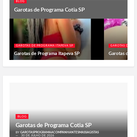
BLOG
Garotas de Programa Cotia SP
GAROTAS DE PROGRAMA ITAPEVA SP
GAROTAS DE PR
Garotas de Programa Itapeva SP
Garotas de P
BLOG
Garotas de Programa Cotia SP
BY
GAROTASPROGRAMAACOMPANHANTESMASSAGISTAS
30 DE JULHO DE 2026