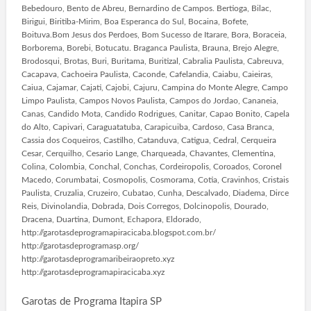
Bebedouro, Bento de Abreu, Bernardino de Campos. Bertioga, Bilac,
Birigui, Biritiba-Mirim, Boa Esperanca do Sul, Bocaina, Bofete,
Boituva.Bom Jesus dos Perdoes, Bom Sucesso de Itarare, Bora, Boraceia,
Borborema, Borebi, Botucatu. Braganca Paulista, Brauna, Brejo Alegre,
Brodosqui, Brotas, Buri, Buritama, Buritizal, Cabralia Paulista, Cabreuva,
Cacapava, Cachoeira Paulista, Caconde, Cafelandia, Caiabu, Caieiras,
Caiua, Cajamar, Cajati, Cajobi, Cajuru, Campina do Monte Alegre, Campo
Limpo Paulista, Campos Novos Paulista, Campos do Jordao, Cananeia,
Canas, Candido Mota, Candido Rodrigues, Canitar, Capao Bonito, Capela
do Alto, Capivari, Caraguatatuba, Carapicuiba, Cardoso, Casa Branca,
Cassia dos Coqueiros, Castilho, Catanduva, Catigua, Cedral, Cerqueira
Cesar, Cerquilho, Cesario Lange, Charqueada, Chavantes, Clementina,
Colina, Colombia, Conchal, Conchas, Cordeiropolis, Coroados, Coronel
Macedo, Corumbatai, Cosmopolis, Cosmorama, Cotia, Cravinhos, Cristais
Paulista, Cruzalia, Cruzeiro, Cubatao, Cunha, Descalvado, Diadema, Dirce
Reis, Divinolandia, Dobrada, Dois Corregos, Dolcinopolis, Dourado,
Dracena, Duartina, Dumont, Echapora, Eldorado,
http://garotasdeprogramapiracicaba.blogspot.com.br/
http://garotasdeprogramasp.org/
http://garotasdeprogramaribeiraopreto.xyz
http://garotasdeprogramapiracicaba.xyz
Garotas de Programa Itapira SP