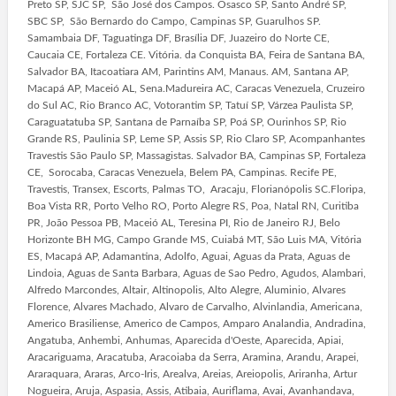
Preto SP, SJC SP, São José dos Campos. Osasco SP, Santo André SP,
SBC SP, São Bernardo do Campo, Campinas SP, Guarulhos SP.
Samambaia DF, Taguatinga DF, Brasília DF, Juazeiro do Norte CE,
Caucaia CE, Fortaleza CE. Vitória. da Conquista BA, Feira de Santana BA,
Salvador BA, Itacoatiara AM, Parintins AM, Manaus. AM, Santana AP,
Macapá AP, Maceió AL, Sena.Madureira AC, Caracas Venezuela, Cruzeiro
do Sul AC, Rio Branco AC, Votorantim SP, Tatuí SP, Várzea Paulista SP,
Caraguatatuba SP, Santana de Parnaíba SP, Poá SP, Ourinhos SP, Rio
Grande RS, Paulinia SP, Leme SP, Assis SP, Rio Claro SP, Acompanhantes
Travestis São Paulo SP, Massagistas. Salvador BA, Campinas SP, Fortaleza
CE, Sorocaba, Caracas Venezuela, Belem PA, Campinas. Recife PE,
Travestis, Transex, Escorts, Palmas TO, Aracaju, Florianópolis SC.Floripa,
Boa Vista RR, Porto Velho RO, Porto Alegre RS, Poa, Natal RN, Curitiba
PR, João Pessoa PB, Maceió AL, Teresina PI, Rio de Janeiro RJ, Belo
Horizonte BH MG, Campo Grande MS, Cuiabá MT, São Luis MA, Vitória
ES, Macapá AP, Adamantina, Adolfo, Aguai, Aguas da Prata, Aguas de
Lindoia, Aguas de Santa Barbara, Aguas de Sao Pedro, Agudos, Alambari,
Alfredo Marcondes, Altair, Altinopolis, Alto Alegre, Aluminio, Alvares
Florence, Alvares Machado, Alvaro de Carvalho, Alvinlandia, Americana,
Americo Brasiliense, Americo de Campos, Amparo Analandia, Andradina,
Angatuba, Anhembi, Anhumas, Aparecida d'Oeste, Aparecida, Apiai,
Aracariguama, Aracatuba, Aracoiaba da Serra, Aramina, Arandu, Arapei,
Araraquara, Araras, Arco-Iris, Arealva, Areias, Areiopolis, Ariranha, Artur
Nogueira, Aruja, Aspasia, Assis, Atibaia, Auriflama, Avai, Avanhandava,