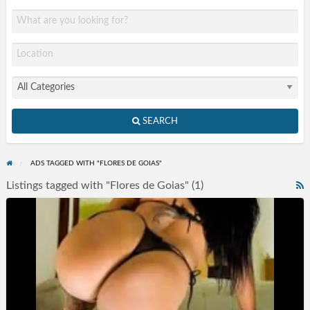
SEARCH
ADS TAGGED WITH "FLORES DE GOIAS"
Listings tagged with "Flores de Goias" (1)
R
F
Acompanhantes
f
Vargem
a
Grande
t
Paulista
F
SP
d
G