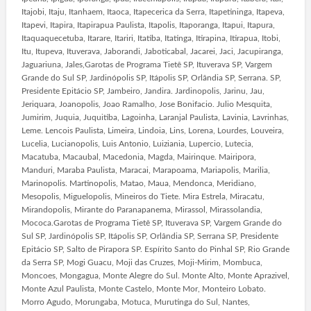
Itajobi, Itaju, Itanhaem, Itaoca, Itapecerica da Serra, Itapetininga, Itapeva,
Itapevi, Itapira, Itapirapua Paulista, Itapolis, Itaporanga, Itapui, Itapura,
Itaquaquecetuba, Itarare, Itariri, Itatiba, Itatinga, Itirapina, Itirapua, Itobi,
Itu, Itupeva, Ituverava, Jaborandi, Jaboticabal, Jacarei, Jaci, Jacupiranga,
Jaguariuna, Jales,Garotas de Programa Tietê SP, Ituverava SP, Vargem
Grande do Sul SP, Jardinópolis SP, Itápolis SP, Orlândia SP, Serrana. SP,
Presidente Epitácio SP, Jambeiro, Jandira. Jardinopolis, Jarinu, Jau,
Jeriquara, Joanopolis, Joao Ramalho, Jose Bonifacio. Julio Mesquita,
Jumirim, Juquia, Juquitiba, Lagoinha, Laranjal Paulista, Lavinia, Lavrinhas,
Leme. Lencois Paulista, Limeira, Lindoia, Lins, Lorena, Lourdes, Louveira,
Lucelia, Lucianopolis, Luis Antonio, Luiziania, Lupercio, Lutecia,
Macatuba, Macaubal, Macedonia, Magda, Mairinque. Mairipora,
Manduri, Maraba Paulista, Maracai, Marapoama, Mariapolis, Marilia,
Marinopolis. Martinopolis, Matao, Maua, Mendonca, Meridiano,
Mesopolis, Miguelopolis, Mineiros do Tiete. Mira Estrela, Miracatu,
Mirandopolis, Mirante do Paranapanema, Mirassol, Mirassolandia,
Mococa.Garotas de Programa Tietê SP, Ituverava SP, Vargem Grande do
Sul SP, Jardinópolis SP, Itápolis SP, Orlândia SP, Serrana SP, Presidente
Epitácio SP, Salto de Pirapora SP. Espírito Santo do Pinhal SP, Rio Grande
da Serra SP, Mogi Guacu, Moji das Cruzes, Moji-Mirim, Mombuca,
Moncoes, Mongagua, Monte Alegre do Sul. Monte Alto, Monte Aprazivel,
Monte Azul Paulista, Monte Castelo, Monte Mor, Monteiro Lobato.
Morro Agudo, Morungaba, Motuca, Murutinga do Sul, Nantes,