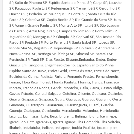
SP, Salto de Pirapora SP, Espírito Santo do Pinhal SP, Garça SP, Louveira
SP, Paraguaçu Paulista SP, Pederneiras SP, Tremembé SP, Cerquilho SP,
Dracena SP, Pedreira SP. Mairinque SP, Pontal SP, Santa Cruz do Rio
Pardo SP, Cabreúva SP, Capão Bonito SP, Rio Grande da Serra SP, Jales
SP, Vargem Grande Paulista SP, Monte Alto SP, Itararé SP, São Joaquim
da Barra SP, Artur Nogueira SP, Campos do Jordão SP, Porto Feliz SP,
Jaguariúna SP, Mongaguá SP. Olímpia. SP, Capivari SP, São José do Rio
Pardo SP, Piedade SP, Porto Ferreira SP, Santa Isabel SP. Itupeva SP,
Monte Mor SP, Registro SP, Taquaritinga SP, Boituva SP, Andradina SP,
Nova Odessa. SP, Bertioga SP, Ibitinga SP, Mirassol SP, Batatais SP,
Penápolis SP, Tupã SP, Elias Fausto, Elisiario,Embauba, Embu, Embu-
Guacu, Emilianopolis, Engenheiro Coelho, Espirito Santo do Pinhal,
Espirito Santo do Turvo, Estiva Gerbi, Estrela d'Oeste, Estrela do Norte,
Euclides da Cunha, Paulista, Fartura, Fernando Prestes, Fernandopolis,
Fernao, Flora Rica, Floreal, Florida Paulista. Florinia, Franca, Francisco
Morato, Franco da Rocha, Gabriel Monteiro, Galia, Garca, Gastao Vidigal,
Gaviao Peixoto, General Salgado, Getulina, Glicerio, Guaicara, Guaimbe,
Guaira, Guapiacu, Guapiara, Guara, Guaracai, Guaraci, Guarani d'Oeste,
Guaranta, Guararapes, Guararema, Guaratingueta, Guarei, Guariba,
Guaruja, Guatapara, Guzolandia, Herculandia, Holambra, Hortolandia,
Iacanga, Iacri, Iaras, Ibate, Ibira. Ibirarema, Ibitinga, Ibiuna, Icem, Iepe,
Igaracu do Tiete, Igarapava, Igarata, Iguape, Ilha Comprida, Ilha Solteira,
Ilhabela, Indaiatuba, Indiana, Indiapora, Inubia Paulista, Ipaucu, Ipero,
Ipeuna, Ipigua, Iporanga, Ipua, Iracemapolis, Irapua, Irapuru, Itabera, Itai,