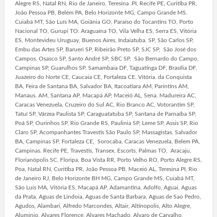
Alegre RS, Natal RN, Rio de Janeiro, Teresina .PI, Recife PE, Curitiba PR,
João Pessoa PB, Belém PA, Belo Horizonte MG, Campo Grande MS.
Cuiabá MT, São Luís MA, Goiânia GO, Paraíso do Tocantins TO, Porto
Nacional TO, Gurupi TO. Araguaína TO, Vila Velha ES, Serra ES, Vitória
ES, Montevideu Uruguay, Buenos Aires, Indaiatuba. SP, São Carlos SP,
Embu das Artes SP, Barueri SP, Ribeirão Preto SP, SJC SP, São José dos
Campos. Osasco SP, Santo André SP, SBC SP, São Bernardo do Campo,
Campinas SP, Guarulhos SP. Samambaia DF, Taguatinga DF, Brasília DF,
Juazeiro do Norte CE, Caucaia CE, Fortaleza CE. Vitória. da Conquista
BA, Feira de Santana BA, Salvador BA, Itacoatiara AM, Parintins AM,
Manaus. AM, Santana AP, Macapá AP, Maceió AL, Sena. Madureira AC,
Caracas Venezuela, Cruzeiro do Sul AC, Rio Branco AC, Votorantim SP,
Tatuí SP, Várzea Paulista SP, Caraguatatuba SP, Santana de Parnaíba SP,
Poá SP, Ourinhos SP, Rio Grande RS, Paulinia SP, Leme SP, Assis SP, Rio
Claro SP, Acompanhantes Travestis São Paulo SP, Massagistas. Salvador
BA, Campinas SP, Fortaleza CE, Sorocaba, Caracas Venezuela, Belem PA,
Campinas. Recife PE, Travestis, Transex, Escorts, Palmas TO, Aracaju,
Florianópolis SC. Floripa, Boa Vista RR, Porto Velho RO, Porto Alegre RS,
Poa, Natal RN, Curitiba PR, João Pessoa PB, Maceió AL, Teresina PI, Rio
de Janeiro RJ, Belo Horizonte BH MG, Campo Grande MS, Cuiabá MT,
São Luis MA, Vitória ES, Macapá AP, Adamantina, Adolfo, Aguai, Aguas
da Prata, Aguas de Lindoia, Aguas de Santa Barbara, Aguas de Sao Pedro,
Agudos, Alambari, Alfredo Marcondes, Altair, Altinopolis, Alto Alegre,
Aluminio, Alvares Florence, Alvares Machado, Alvaro de Carvalho,