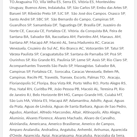
TO.Araguaína TO, Vila Velha ES, Serra ES, Vitória ES, Montevideu
Uruguay, Buenos Aires, Indaiatuba. SP, São Carlos SP, Embu das Artes SP,
Barueri SP, Ribeirão Preto SP, SJC SP, São José dos Campos. Osasco SP,
Santo André SP, SBC SP, São Bernardo do Campo, Campinas SP,
Guarulhos SP. Samambaia DF, Taguatinga DF, Brasília DF, Juazeiro do
Norte CE, Caucaia CE, Fortaleza CE. Vitória. da Conquista BA, Feira de
Santana BA, Salvador BA, Itacoatiara AM, Parintins AM, Manaus. AM,
Santana AP, Macapá AP, Maceió AL, Sena.Madureira AC, Caracas
Venezuela, Cruzeiro do Sul AC, Rio Branco AC, Votorantim SP, Tatuí SP,
Várzea Paulista SP, Caraguatatuba SP, Santana de Parnaíba SP, Poá SP,
Ourinhos SP, Rio Grande RS, Paulinia SP, Leme SP, Assis SP, Rio Claro SP,
Acompanhantes Travestis São Paulo SP, Massagistas. Salvador BA,
Campinas SP, Fortaleza CE, Sorocaba, Caracas Venezuela, Belem PA,
Campinas. Recife PE, Travestis, Transex, Escorts, Palmas TO, Aracaju,
Florianópolis SC.Floripa, Boa Vista RR, Porto Velho RO, Porto Alegre RS,
Poa, Natal RN, Curitiba PR, João Pessoa PB, Maceió AL, Teresina PI, Rio
de Janeiro RJ, Belo Horizonte BH MG, Campo Grande MS, Cuiabá MT,
São Luis MA, Vitória ES, Macapá AP, Adamantina, Adolfo, Aguai, Aguas
da Prata, Aguas de Lindoia, Aguas de Santa Barbara, Aguas de Sao Pedro,
Agudos, Alambari, Alfredo Marcondes, Altair, Altinopolis, Alto Alegre,
Aluminio, Alvares Florence, Alvares Machado, Alvaro de Carvalho,
Alvinlandia, Americana, Americo Brasiliense, Americo de Campos,
Amparo Analandia, Andradina, Angatuba, Anhembi, Anhumas, Aparecida
d'Oeste, Aparecida, Apiai, Aracariguama, Aracatuba, Aracoiaba da Serra,