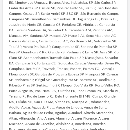
ES, Montevideu Uruguay, Buenos Aires, Indaiatuba. SP, São Carlos SP,
Embu das Artes SP, Barueri SP, Ribeirão Preto SP, SJC SP, São José dos
Campos. Osasco SP, Santo André SP, SBC SP, São Bernardo do Campo,
Campinas SP, Guarulhos SP. Samambaia DF, Taguatinga DF, Brasília DF,
Juazeiro do Norte CE, Caucaia CE, Fortaleza CE. Vitória. da Conquista
BA, Feira de Santana BA, Salvador BA, Itacoatiara AM, Parintins AM,
Manaus. AM, Santana AP, Macapá AP, Maceió AL, Sena.Madureira AC,
Caracas Venezuela, Cruzeiro do Sul AC, Rio Branco AC, Votorantim SP,
Tatuí SP, Várzea Paulista SP, Caraguatatuba SP, Santana de Parnaíba SP,
Poá SP, Ourinhos SP, Rio Grande RS, Paulinia SP, Leme SP, Assis SP, Rio
Claro SP, Acompanhantes Travestis São Paulo SP, Massagistas. Salvador
BA, Campinas SP, Fortaleza CE, Sorocaba, Caracas Venezuela, Belem PA,
Campinas. Recife PE, Travestis, Transex, Escorts, Palmas TO, Aracaju,
Florianópolis SC.Garotas de Programa Itapeva SP, Mairiporã SP, Caieiras
SP, Itanhaém SP, Birigui SP, Guaratinguetá SP, Barretos SP, Jandira SP,
Ribeirão Pires SP, Sertãozinho SP, Floripa, Boa Vista RR, Porto Velho RO,
Porto Alegre RS, Poa, Natal RN, Curitiba PR, João Pessoa PB, Maceió AL,
Teresina PI, Rio de Janeiro RJ, Belo Horizonte BH MG, Campo Grande
MS, Cuiabá MT, São Luis MA, Vitória ES, Macapá AP, Adamantina,
Adolfo, Aguai, Aguas da Prata, Aguas de Lindoia, Aguas de Santa
Barbara, Aguas de Sao Pedro, Agudos, Alambari, Alfredo Marcondes,
Altair, Altinopolis, Alto Alegre, Aluminio, Alvares Florence, Alvares
Machado, Alvaro de Carvalho, Alvinlandia, Americana, Americo
Brasiliense, Americo de Campos, Amparo Analandia, Andradina,