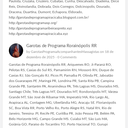
Paulista, Cruzalia, Cruzeiro, Cubatao, Cunha, Descalvado, Diadema, Dirce
Reis, Divinolandia, Dobrada, Dois Corregos, Dolcinopolis, Dourado,
Dracena, Duartina, Dumont, Echapora, Eldorado,
http://garotasdeprogramapiracicaba.blogspot.com.br/
http://garotasdeprogramasp.org/
http://garotasdeprogramaribeiraopreto.xyz
http://garotasdeprogramapiracicaba.xyz
Garotas de Programa Rorainópolis RR
by
GarotasProgramaAcompanhantesMassagistas
on 18 de
dezembro de 2025 -
0 Comments
Garotas de Programa Rorainópolis RR, Ariquemes RO, Ji-Paraná RO,
Pelotas RS, Caxias do Sul RS, Parnamirim RN, Mossoró RN, Duque de
Caxias RJ, São Gonçalo RJ, Picos PI, Parnaíba PI, Olinda PE, Jaboatão
dos Guararapes PE ,Maringá PR, Londrina PR, Santa Rita PB, Campina
Grande PB, Santarém PA, Ananindeua PA, Três Lagoas MS, Dourados MS,
Santiago Chile, Três Lagoas MT, Dourados MT, Rondonópolis MT, Várzea
Grande MT, São José de Ribamar MA, Imperatriz MA, Rio Largo AL,
Arapiraca AL, Contagem MG, Uberlândia MG, Aracaju SE. Florianópolis
SC, Boa Vista RR, Porto Velho Ro, Porto Alegre RS, Natal RN, Rio de
Janeiro, Teresina .PI, Recife PE, Curitiba PR, João Pessoa PB, Belém PA,
Belo Horizonte MG, Campo Grande MS. Cuiabá MT, São Luís MA,
Goiânia GO, Paraíso do Tocantins TO, Porto Nacional TO, Gurupi