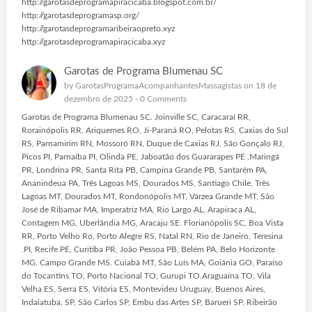
http://garotasdeprogramapiracicaba.blogspot.com.br/
http://garotasdeprogramasp.org/
http://garotasdeprogramaribeiraopreto.xyz
http://garotasdeprogramapiracicaba.xyz
Garotas de Programa Blumenau SC
by
GarotasProgramaAcompanhantesMassagistas
on 18 de
dezembro de 2025 -
0 Comments
Garotas de Programa Blumenau SC. Joinville SC, Caracaraí RR,
Rorainópolis RR, Ariquemes RO, Ji-Paraná RO, Pelotas RS, Caxias do Sul
RS, Parnamirim RN, Mossoró RN, Duque de Caxias RJ, São Gonçalo RJ,
Picos PI, Parnaíba PI, Olinda PE, Jaboatão dos Guararapes PE ,Maringá
PR, Londrina PR, Santa Rita PB, Campina Grande PB, Santarém PA,
Ananindeua PA, Três Lagoas MS, Dourados MS, Santiago Chile, Três
Lagoas MT, Dourados MT, Rondonópolis MT, Várzea Grande MT, São
José de Ribamar MA, Imperatriz MA, Rio Largo AL, Arapiraca AL,
Contagem MG, Uberlândia MG, Aracaju SE. Florianópolis SC, Boa Vista
RR, Porto Velho Ro, Porto Alegre RS, Natal RN, Rio de Janeiro, Teresina
.PI, Recife PE, Curitiba PR, João Pessoa PB, Belém PA, Belo Horizonte
MG, Campo Grande MS. Cuiabá MT, São Luís MA, Goiânia GO, Paraíso
do Tocantins TO, Porto Nacional TO, Gurupi TO.Araguaína TO, Vila
Velha ES, Serra ES, Vitória ES, Montevideu Uruguay, Buenos Aires,
Indaiatuba. SP, São Carlos SP, Embu das Artes SP, Barueri SP, Ribeirão