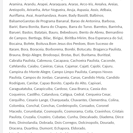
Aramina, Arandu, Arapei, Araraquara, Araras, Arco-Iris, Arealva, Areias,
Areiopolis, Ariranha, Artur Nogueira, Aruja, Aspasia, Assis, Atibaia,
Auriflama, Avai, Avanhandava, Avare, Bady Bassitt, Balbinos,
BalsamoGarotas de Programa Bananal, Barao de Antonina, Barbosa,
Bariri, Barra Bonita, Barra do Chapeu, Barra do Turvo. Barretos, Barrinha,
Barueri, Bastos, Batatais, Bauru, Bebedouro, Bento de Abreu, Bernardino
de Campos. Bertioga, Bilac, Birigui, Biritiba-Mirim, Boa Esperanca do Sul,
Bocaina, Bofete, Boituva.Bom Jesus dos Perdoes, Bom Sucesso de
Itarare, Bora, Boraceia, Borborema, Borebi, Botucatu. Braganca Paulista,
Brauna, Brejo Alegre, Brodosqui, Brotas, Buri, Buritama, Buritizal,
Cabralia Paulista, Cabreuva, Cacapava, Cachoeira Paulista, Caconde,
Cafelandia, Caiabu, Caieiras, Caiua, Cajamar, Cajati, Cajobi, Cajuru,
Campina do Monte Alegre, Campo Limpo Paulista, Campos Novos
Paulista, Campos do Jordao, Cananeia, Canas, Candido Mota, Candido
Rodrigues, Canitar, Capao Bonito, Capela do Alto, Capivari,
Caraguatatuba, Carapicuiba, Cardoso, Casa Branca, Cassia dos
Coqueiros, Castilho, Catanduva, Catigua, Cedral, Cerqueira Cesar,
Cerquilho, Cesario Lange, Charqueada, Chavantes, Clementina, Colina,
Colombia, Conchal, Conchas, Cordeiropolis, Coroados, Coronel
Macedo, Corumbatai, Cosmopolis, Cosmorama, Cotia, Cravinhos, Cristais
Paulista, Cruzalia, Cruzeiro, Cubatao, Cunha, Descalvado, Diadema, Dirce
Reis, Divinolandia, Dobrada, Dois Corregos, Dolcinopolis, Dourado,
Dracena, Duartina, Dumont, Echapora, Eldorado,