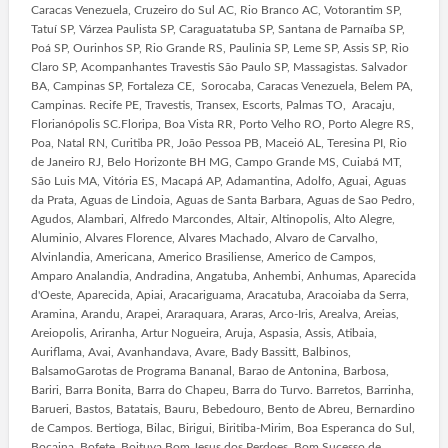
Caracas Venezuela, Cruzeiro do Sul AC, Rio Branco AC, Votorantim SP,
Tatuí SP, Várzea Paulista SP, Caraguatatuba SP, Santana de Parnaíba SP,
Poá SP, Ourinhos SP, Rio Grande RS, Paulinia SP, Leme SP, Assis SP, Rio
Claro SP, Acompanhantes Travestis São Paulo SP, Massagistas. Salvador
BA, Campinas SP, Fortaleza CE, Sorocaba, Caracas Venezuela, Belem PA,
Campinas. Recife PE, Travestis, Transex, Escorts, Palmas TO, Aracaju,
Florianópolis SC.Floripa, Boa Vista RR, Porto Velho RO, Porto Alegre RS,
Poa, Natal RN, Curitiba PR, João Pessoa PB, Maceió AL, Teresina PI, Rio
de Janeiro RJ, Belo Horizonte BH MG, Campo Grande MS, Cuiabá MT,
São Luis MA, Vitória ES, Macapá AP, Adamantina, Adolfo, Aguai, Aguas
da Prata, Aguas de Lindoia, Aguas de Santa Barbara, Aguas de Sao Pedro,
Agudos, Alambari, Alfredo Marcondes, Altair, Altinopolis, Alto Alegre,
Aluminio, Alvares Florence, Alvares Machado, Alvaro de Carvalho,
Alvinlandia, Americana, Americo Brasiliense, Americo de Campos,
Amparo Analandia, Andradina, Angatuba, Anhembi, Anhumas, Aparecida
d'Oeste, Aparecida, Apiai, Aracariguama, Aracatuba, Aracoiaba da Serra,
Aramina, Arandu, Arapei, Araraquara, Araras, Arco-Iris, Arealva, Areias,
Areiopolis, Ariranha, Artur Nogueira, Aruja, Aspasia, Assis, Atibaia,
Auriflama, Avai, Avanhandava, Avare, Bady Bassitt, Balbinos,
BalsamoGarotas de Programa Bananal, Barao de Antonina, Barbosa,
Bariri, Barra Bonita, Barra do Chapeu, Barra do Turvo. Barretos, Barrinha,
Barueri, Bastos, Batatais, Bauru, Bebedouro, Bento de Abreu, Bernardino
de Campos. Bertioga, Bilac, Birigui, Biritiba-Mirim, Boa Esperanca do Sul,
Bocaina, Bofete, Boituva.Bom Jesus dos Perdoes, Bom Sucesso de