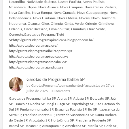
Narandiba, Natividade da Serra. Nazare Paulista, Neves Paulista,
Nhandeara, Nipoa, Nova Alianca, Nova Campina, Nova Canaa. Paulista,
Nova Castilho, Nova Europa, Nova Granada, Nova Guataporanga, Nova
Independencia, Nova Luzitania, Nova Odessa, Novais, Novo Horizonte,
Nuporanga, Ocaucu, Oleo, Olimpia, Onda. Verde, Oriente, Orindiuva,
Orlandia, Oscar Bressane, Osvaldo Cruz, Ourinhos, Ouro Verde,
Ouroeste.Garotas de Programa Tietê
SPhttp://garotasdeprogramapiracicaba.blogspot.com.br/
http://garotasdeprogramasp.org/
http://garotasdeprogramaribeiraopreto.xyz
http://garotasdeprogramapiracicaba.xyz
http://garotasdeprogramasorocaba.xyz
http://garotasdeprogramajundiai.xyz
Garotas de Programa Itatiba SP
by
GarotasProgramaAcompanhantesMassagistas
on 27 de
julho de 2025 -
0 Comments
Garotas de Programa Itatiba SP, Araras SP, Atibaia SP, Botucatu SP, Jaú
SP, Franco da Rocha SP, Mogi Guaçu SP, Itapetininga SP, São Caetano do
Sul SP, Pindamonhangaba SP, Bragança Paulista SP, Itu SP, Itapecerica da
Serra SP, Francisco Morato SP, Ferraz de Vasconcelos SP, Santa Bárbara
do Oeste SP, Araçatuba SP, Hortolândia SP, Presidente Prudente SP,
Itapevi SP, Jacareí SP, Araraquara SP, Americana SP, Marília SP, Cotia SP,