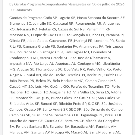
by
GarotasProgramaAcompanhantesMassagistas
on 30 de julho de 2026
-
0 Comments
Garotas de Programa Cotia SP, Lagarto SE, Nossa Senhora do Socorro SE,
Blumenau SC, Joinville SC, Caracaraí RR, Rorainópolis RR, Ariquemes
RO, Ji-Paraná RO, Pelotas RS, Caxias do Sul RS, Parnamirim RN,
Mossoró RN, Duque de Caxias RJ, São Gonçalo RJ, Picos PI, Parnaíba PI,
Olinda PE, Jaboatão dos Guararapes PE ,Maringá PR, Londrina PR, Santa
Rita PB, Campina Grande PB, Santarém PA, Ananindeua PA, Três Lagoas
MS, Dourados MS, Santiago Chile, Três Lagoas MT, Dourados MT,
Rondonópolis MT, Várzea Grande MT, São José de Ribamar MA,
Imperatriz MA, Rio Largo AL, Arapiraca AL, Contagem MG, Uberlândia
MG, Aracaju SE. Florianópolis SC, Boa Vista RR, Porto Velho Ro, Porto
Alegre RS, Natal RN, Rio de Janeiro, Teresina .PI, Recife PE, Curitiba PR,
João Pessoa PB, Belém PA, Belo Horizonte MG, Campo Grande MS.
Cuiabá MT, São Luís MA, Goiânia GO, Paraíso do Tocantins TO, Porto
Nacional TO, Gurupi TO.Araguaína TO, Vila Velha ES, Serra ES, Vitória
ES, Montevideu Uruguay, Buenos Aires, Indaiatuba. SP, São Carlos SP,
Embu das Artes SP, Barueri SP, Ribeirão Preto SP, SJC SP, São José dos
Campos. Osasco SP, Santo André SP, SBC SP, São Bernardo do Campo,
Campinas SP, Guarulhos SP. Samambaia DF, Taguatinga DF, Brasília DF,
Juazeiro do Norte CE, Caucaia CE, Fortaleza CE. Vitória. da Conquista
BA, Feira de Santana BA, Salvador BA, Itacoatiara AM, Parintins AM,
Manaus. AM, Santana AP, Macapá AP, Maceió AL, Sena.Madureira AC,