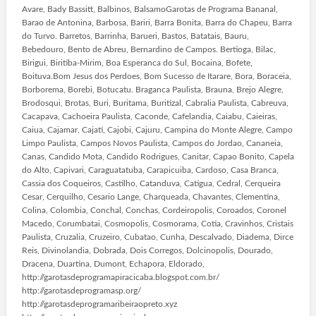
Avare, Bady Bassitt, Balbinos, BalsamoGarotas de Programa Bananal,
Barao de Antonina, Barbosa, Bariri, Barra Bonita, Barra do Chapeu, Barra
do Turvo. Barretos, Barrinha, Barueri, Bastos, Batatais, Bauru,
Bebedouro, Bento de Abreu, Bernardino de Campos. Bertioga, Bilac,
Birigui, Biritiba-Mirim, Boa Esperanca do Sul, Bocaina, Bofete,
Boituva.Bom Jesus dos Perdoes, Bom Sucesso de Itarare, Bora, Boraceia,
Borborema, Borebi, Botucatu. Braganca Paulista, Brauna, Brejo Alegre,
Brodosqui, Brotas, Buri, Buritama, Buritizal, Cabralia Paulista, Cabreuva,
Cacapava, Cachoeira Paulista, Caconde, Cafelandia, Caiabu, Caieiras,
Caiua, Cajamar, Cajati, Cajobi, Cajuru, Campina do Monte Alegre, Campo
Limpo Paulista, Campos Novos Paulista, Campos do Jordao, Cananeia,
Canas, Candido Mota, Candido Rodrigues, Canitar, Capao Bonito, Capela
do Alto, Capivari, Caraguatatuba, Carapicuiba, Cardoso, Casa Branca,
Cassia dos Coqueiros, Castilho, Catanduva, Catigua, Cedral, Cerqueira
Cesar, Cerquilho, Cesario Lange, Charqueada, Chavantes, Clementina,
Colina, Colombia, Conchal, Conchas, Cordeiropolis, Coroados, Coronel
Macedo, Corumbatai, Cosmopolis, Cosmorama, Cotia, Cravinhos, Cristais
Paulista, Cruzalia, Cruzeiro, Cubatao, Cunha, Descalvado, Diadema, Dirce
Reis, Divinolandia, Dobrada, Dois Corregos, Dolcinopolis, Dourado,
Dracena, Duartina, Dumont, Echapora, Eldorado,
http://garotasdeprogramapiracicaba.blogspot.com.br/
http://garotasdeprogramasp.org/
http://garotasdeprogramaribeiraopreto.xyz