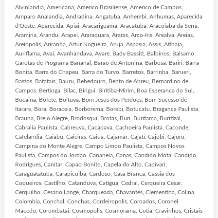
Alvinlandia, Americana, Americo Brasiliense, Americo de Campos,
Amparo Analandia, Andradina, Angatuba, Anhembi, Anhumas, Aparecida
d'Oeste, Aparecida, Apiai, Aracariguama, Aracatuba, Aracoiaba da Serra,
Aramina, Arandu, Arapei, Araraquara, Araras, Arco-Iris, Arealva, Areias,
Areiopolis, Ariranha, Artur Nogueira, Aruja, Aspasia, Assis, Atibaia,
Auriflama, Avai, Avanhandava, Avare, Bady Bassitt, Balbinos, Balsamo
Garotas de Programa Bananal, Barao de Antonina, Barbosa, Bariri, Barra
Bonita, Barra do Chapeu, Barra do Turvo. Barretos, Barrinha, Barueri,
Bastos, Batatais, Bauru, Bebedouro, Bento de Abreu, Bernardino de
Campos. Bertioga, Bilac, Birigui, Biritiba-Mirim, Boa Esperanca do Sul,
Bocaina, Bofete, Boituva. Bom Jesus dos Perdoes, Bom Sucesso de
Itarare, Bora, Boraceia, Borborema, Borebi, Botucatu. Braganca Paulista,
Brauna, Brejo Alegre, Brodosqui, Brotas, Buri, Buritama, Buritizal,
Cabralia Paulista, Cabreuva, Cacapava, Cachoeira Paulista, Caconde,
Cafelandia, Caiabu, Caieiras, Caiua, Cajamar, Cajati, Cajobi, Cajuru,
Campina do Monte Alegre, Campo Limpo Paulista, Campos Novos
Paulista, Campos do Jordao, Cananeia, Canas, Candido Mota, Candido
Rodrigues, Canitar, Capao Bonito, Capela do Alto, Capivari,
Caraguatatuba, Carapicuiba, Cardoso, Casa Branca, Cassia dos
Coqueiros, Castilho, Catanduva, Catigua, Cedral, Cerqueira Cesar,
Cerquilho, Cesario Lange, Charqueada, Chavantes, Clementina, Colina,
Colombia, Conchal, Conchas, Cordeiropolis, Coroados, Coronel
Macedo, Corumbatai, Cosmopolis, Cosmorama, Cotia, Cravinhos, Cristais