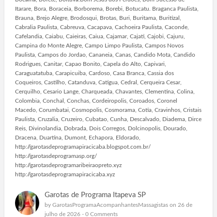
Itarare, Bora, Boraceia, Borborema, Borebi, Botucatu. Braganca Paulista,
Brauna, Brejo Alegre, Brodosqui, Brotas, Buri, Buritama, Buritizal,
Cabralia Paulista, Cabreuva, Cacapava, Cachoeira Paulista, Caconde,
Cafelandia, Caiabu, Caieiras, Caiua, Cajamar, Cajati, Cajobi, Cajuru,
Campina do Monte Alegre, Campo Limpo Paulista, Campos Novos
Paulista, Campos do Jordao, Cananeia, Canas, Candido Mota, Candido
Rodrigues, Canitar, Capao Bonito, Capela do Alto, Capivari,
Caraguatatuba, Carapicuiba, Cardoso, Casa Branca, Cassia dos
Coqueiros, Castilho, Catanduva, Catigua, Cedral, Cerqueira Cesar,
Cerquilho, Cesario Lange, Charqueada, Chavantes, Clementina, Colina,
Colombia, Conchal, Conchas, Cordeiropolis, Coroados, Coronel
Macedo, Corumbatai, Cosmopolis, Cosmorama, Cotia, Cravinhos, Cristais
Paulista, Cruzalia, Cruzeiro, Cubatao, Cunha, Descalvado, Diadema, Dirce
Reis, Divinolandia, Dobrada, Dois Corregos, Dolcinopolis, Dourado,
Dracena, Duartina, Dumont, Echapora, Eldorado,
http://garotasdeprogramapiracicaba.blogspot.com.br/
http://garotasdeprogramasp.org/
http://garotasdeprogramaribeiraopreto.xyz
http://garotasdeprogramapiracicaba.xyz
Garotas de Programa Itapeva SP
by
GarotasProgramaAcompanhantesMassagistas
on 26 de
julho de 2026 -
0 Comments