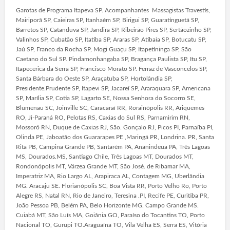
Garotas de Programa Itapeva SP. Acompanhantes Massagistas Travestis,
Mairiporã SP, Caieiras SP, Itanhaém SP, Birigui SP, Guaratinguetá SP,
Barretos SP, Catanduva SP, Jandira SP, Ribeirão Pires SP, Sertãozinho SP,
Valinhos SP, Cubatão SP, Itatiba SP, Araras SP, Atibaia SP, Botucatu SP,
Jaú SP, Franco da Rocha SP, Mogi Guaçu SP, Itapetininga SP, São
Caetano do Sul SP. Pindamonhangaba SP, Bragança Paulista SP, Itu SP,
Itapecerica da Serra SP, Francisco Morato SP. Ferraz de Vasconcelos SP,
Santa Bárbara do Oeste SP, Araçatuba SP, Hortolândia SP,
Presidente.Prudente SP, Itapevi SP, Jacareí SP, Araraquara SP, Americana
SP, Marília SP, Cotia SP, Lagarto SE, Nossa Senhora do Socorro SE,
Blumenau SC, Joinville SC, Caracaraí RR, Rorainópolis RR, Ariquemes
RO, Ji-Paraná RO, Pelotas RS, Caxias do Sul RS, Parnamirim RN,
Mossoró RN, Duque de Caxias RJ, São. Gonçalo RJ, Picos PI, Parnaíba PI,
Olinda PE, Jaboatão dos Guararapes PE ,Maringá PR, Londrina. PR, Santa
Rita PB, Campina Grande PB, Santarém PA, Ananindeua PA, Três Lagoas
MS, Dourados.MS, Santiago Chile, Três Lagoas MT, Dourados MT,
Rondonópolis MT, Várzea Grande MT, São José. de Ribamar MA,
Imperatriz MA, Rio Largo AL, Arapiraca AL, Contagem MG, Uberlândia
MG. Aracaju SE. Florianópolis SC, Boa Vista RR, Porto Velho Ro, Porto
Alegre RS, Natal RN, Rio de Janeiro, Teresina .PI, Recife PE, Curitiba PR,
João Pessoa PB, Belém PA, Belo Horizonte MG. Campo Grande MS.
Cuiabá MT, São Luís MA, Goiânia GO, Paraíso do Tocantins TO, Porto
Nacional TO, Gurupi TO.Araguaína TO, Vila Velha ES, Serra ES, Vitória