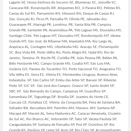
Lagarto SE, Nossa Senhora do Socorro SE, Blumenau SC, Joinville SC,
Caracaraí RR, Rorainópolis RR, Ariquemes RO, Ji-Paraná RO, Pelotas RS,
Caxias do Sul RS, Parnamirim RN, Mossoró RN, Duque de Caxias RJ,
São. Gonçalo RJ, Picos PI, Parnaíba PI, Olinda PE, Jaboatão dos
Guararapes PE ,Maringá PR, Londrina. PR, Santa Rita PB, Campina
Grande PB, Santarém PA, Ananindeua PA, Três Lagoas MS, Dourados.MS,
Santiago Chile, Três Lagoas MT, Dourados MT, Rondonópolis MT, Várzea
Grande MT, São José. de Ribamar MA, Imperatriz MA, Rio Largo AL,
Arapiraca AL, Contagem MG, Uberlândia MG. Aracaju SE. Florianópolis
SC, Boa Vista RR, Porto Velho Ro, Porto Alegre RS, Natal RN, Rio de
Janeiro, Teresina .PI, Recife PE, Curitiba PR, João Pessoa PB, Belém PA,
Belo Horizonte MG. Campo Grande MS. Cuiabá MT, São Luís MA,
Goiânia GO, Paraíso do Tocantins TO, Porto Nacional TO, Araguaína TO,
Vila Velha ES, Serra ES, Vitória ES, Montevideu Uruguay, Buenos Aires,
Indaiatuba. SP, São Carlos SP, Embu das Artes SP, Barueri SP, Ribeirão
Preto SP, SJC SP, São José dos Campos. Osasco SP, Santo André SP,
SBC SP, São Bernardo do Campo, Campinas SP, Guarulhos SP.
Samambaia DF, Taguatinga DF, Brasília DF, Juazeiro do Norte CE,
Caucaia CE, Fortaleza CE. Vitória. da Conquista BA, Feira de Santana BA,
Salvador BA, Itacoatiara AM, Parintins AM, Manaus. AM, Santana AP,
Macapá AP, Maceió AL, Sena.Madureira AC, Caracas Venezuela, Cruzeiro
do Sul AC, Rio Branco AC, Votorantim SP, Tatuí SP, Várzea Paulista SP,
Caraguatatuba SP, Santana de Parnaíba SP, Poá SP, Ourinhos SP, Rio
Grande RS, Paulinia SP, Leme SP, Assis SP, Rio Claro SP, Acompanhantes