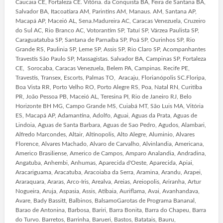
Caucaia CE, Fortaleza CE. Vitória. da Conquista BA, Feira de Santana BA,
Salvador BA, Itacoatiara AM, Parintins AM, Manaus. AM, Santana AP,
Macapá AP, Maceió AL, Sena.Madureira AC, Caracas Venezuela, Cruzeiro
do Sul AC, Rio Branco AC, Votorantim SP, Tatuí SP, Várzea Paulista SP,
Caraguatatuba SP, Santana de Parnaíba SP, Poá SP, Ourinhos SP, Rio
Grande RS, Paulinia SP, Leme SP, Assis SP, Rio Claro SP, Acompanhantes
Travestis São Paulo SP, Massagistas. Salvador BA, Campinas SP, Fortaleza
CE, Sorocaba, Caracas Venezuela, Belem PA, Campinas. Recife PE,
Travestis, Transex, Escorts, Palmas TO, Aracaju, Florianópolis SC.Floripa,
Boa Vista RR, Porto Velho RO, Porto Alegre RS, Poa, Natal RN, Curitiba
PR, João Pessoa PB, Maceió AL, Teresina PI, Rio de Janeiro RJ, Belo
Horizonte BH MG, Campo Grande MS, Cuiabá MT, São Luis MA, Vitória
ES, Macapá AP, Adamantina, Adolfo, Aguai, Aguas da Prata, Aguas de
Lindoia, Aguas de Santa Barbara, Aguas de Sao Pedro, Agudos, Alambari,
Alfredo Marcondes, Altair, Altinopolis, Alto Alegre, Aluminio, Alvares
Florence, Alvares Machado, Alvaro de Carvalho, Alvinlandia, Americana,
Americo Brasiliense, Americo de Campos, Amparo Analandia, Andradina,
Angatuba, Anhembi, Anhumas, Aparecida d'Oeste, Aparecida, Apiai,
Aracariguama, Aracatuba, Aracoiaba da Serra, Aramina, Arandu, Arapei,
Araraquara, Araras, Arco-Iris, Arealva, Areias, Areiopolis, Ariranha, Artur
Nogueira, Aruja, Aspasia, Assis, Atibaia, Auriflama, Avai, Avanhandava,
Avare, Bady Bassitt, Balbinos, BalsamoGarotas de Programa Bananal,
Barao de Antonina, Barbosa, Bariri, Barra Bonita, Barra do Chapeu, Barra
do Turvo. Barretos, Barrinha, Barueri, Bastos, Batatais, Bauru,