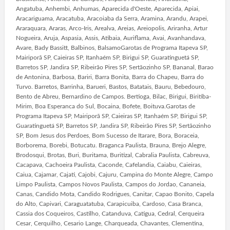
Angatuba, Anhembi, Anhumas, Aparecida d'Oeste, Aparecida, Apiai,
Aracariguama, Aracatuba, Aracoiaba da Serra, Aramina, Arandu, Arapei,
Araraquara, Araras, Arco-Iris, Arealva, Areias, Areiopolis, Ariranha, Artur
Nogueira, Aruja, Aspasia, Assis, Atibaia, Auriflama, Avai, Avanhandava,
Avare, Bady Bassitt, Balbinos, BalsamoGarotas de Programa Itapeva SP,
Mairiporã SP, Caieiras SP, Itanhaém SP, Birigui SP, Guaratinguetá SP,
Barretos SP, Jandira SP, Ribeirão Pires SP, Sertãozinho SP, Bananal, Barao
de Antonina, Barbosa, Bariri, Barra Bonita, Barra do Chapeu, Barra do
Turvo. Barretos, Barrinha, Barueri, Bastos, Batatais, Bauru, Bebedouro,
Bento de Abreu, Bernardino de Campos. Bertioga, Bilac, Birigui, Biritiba-
Mirim, Boa Esperanca do Sul, Bocaina, Bofete, Boituva.Garotas de
Programa Itapeva SP, Mairiporã SP, Caieiras SP, Itanhaém SP, Birigui SP,
Guaratinguetá SP, Barretos SP, Jandira SP, Ribeirão Pires SP, Sertãozinho
SP, Bom Jesus dos Perdoes, Bom Sucesso de Itarare, Bora, Boraceia,
Borborema, Borebi, Botucatu. Braganca Paulista, Brauna, Brejo Alegre,
Brodosqui, Brotas, Buri, Buritama, Buritizal, Cabralia Paulista, Cabreuva,
Cacapava, Cachoeira Paulista, Caconde, Cafelandia, Caiabu, Caieiras,
Caiua, Cajamar, Cajati, Cajobi, Cajuru, Campina do Monte Alegre, Campo
Limpo Paulista, Campos Novos Paulista, Campos do Jordao, Cananeia,
Canas, Candido Mota, Candido Rodrigues, Canitar, Capao Bonito, Capela
do Alto, Capivari, Caraguatatuba, Carapicuiba, Cardoso, Casa Branca,
Cassia dos Coqueiros, Castilho, Catanduva, Catigua, Cedral, Cerqueira
Cesar, Cerquilho, Cesario Lange, Charqueada, Chavantes, Clementina,