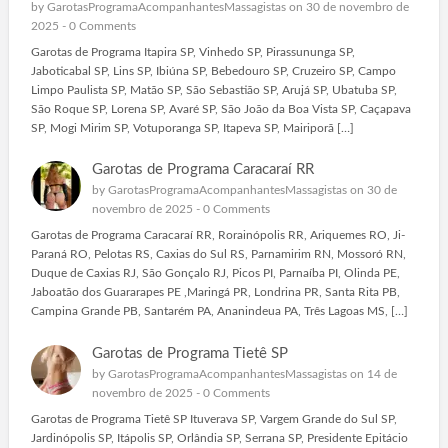
by
GarotasProgramaAcompanhantesMassagistas
on 30 de novembro de
2025 -
0 Comments
Garotas de Programa Itapira SP, Vinhedo SP, Pirassununga SP,
Jaboticabal SP, Lins SP, Ibiúna SP, Bebedouro SP, Cruzeiro SP, Campo
Limpo Paulista SP, Matão SP, São Sebastião SP, Arujá SP, Ubatuba SP,
São Roque SP, Lorena SP, Avaré SP, São João da Boa Vista SP, Caçapava
SP, Mogi Mirim SP, Votuporanga SP, Itapeva SP, Mairiporã […]
Garotas de Programa Caracaraí RR
by
GarotasProgramaAcompanhantesMassagistas
on 30 de
novembro de 2025 -
0 Comments
Garotas de Programa Caracaraí RR, Rorainópolis RR, Ariquemes RO, Ji-
Paraná RO, Pelotas RS, Caxias do Sul RS, Parnamirim RN, Mossoró RN,
Duque de Caxias RJ, São Gonçalo RJ, Picos PI, Parnaíba PI, Olinda PE,
Jaboatão dos Guararapes PE ,Maringá PR, Londrina PR, Santa Rita PB,
Campina Grande PB, Santarém PA, Ananindeua PA, Três Lagoas MS, […]
Garotas de Programa Tietê SP
by
GarotasProgramaAcompanhantesMassagistas
on 14 de
novembro de 2025 -
0 Comments
Garotas de Programa Tietê SP Ituverava SP, Vargem Grande do Sul SP,
Jardinópolis SP, Itápolis SP, Orlândia SP, Serrana SP, Presidente Epitácio