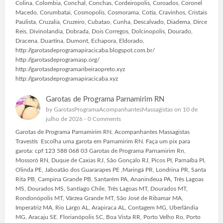
Colina, Colombia, Conchal, Conchas, Cordeiropolis, Coroados, Coronel
Macedo, Corumbatai, Cosmopolis, Cosmorama, Cotia, Cravinhos, Cristais
Paulista, Cruzalia, Cruzeiro, Cubatao, Cunha, Descalvado, Diadema, Dirce
Reis, Divinolandia, Dobrada, Dois Corregos, Dolcinopolis, Dourado,
Dracena, Duartina, Dumont, Echapora, Eldorado,
http://garotasdeprogramapiracicaba.blogspot.com.br/
http://garotasdeprogramasp.org/
http://garotasdeprogramaribeiraopreto.xyz
http://garotasdeprogramapiracicaba.xyz
Garotas de Programa Parnamirim RN
by
GarotasProgramaAcompanhantesMassagistas
on 10 de
julho de 2026 -
0 Comments
Garotas de Programa Parnamirim RN. Acompanhantes Massagistas
Travestis Escolha uma garota em Parnamirim RN. Faça um pix para
garota: cpf 123 588 068 03 Garotas de Programa Parnamirim Rn,
Mossoró RN, Duque de Caxias RJ, São Gonçalo RJ, Picos PI, Parnaíba PI,
Olinda PE, Jaboatão dos Guararapes PE ,Maringá PR, Londrina PR, Santa
Rita PB, Campina Grande PB, Santarém PA, Ananindeua PA, Três Lagoas
MS, Dourados MS, Santiago Chile, Três Lagoas MT, Dourados MT,
Rondonópolis MT, Várzea Grande MT, São José de Ribamar MA,
Imperatriz MA, Rio Largo AL, Arapiraca AL, Contagem MG, Uberlândia
MG, Aracaju SE. Florianópolis SC, Boa Vista RR, Porto Velho Ro, Porto