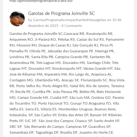
http://garotasdeprogramapiracicaba.xyz
Garotas de Programa Joinville SC
by
GarotasProgramaAcompanhantesMassagistas
on 10 de
dezembro de 2025 -
0 Comments
Garotas de Programa Joinville SC.Caracaraí RR, Rorainópolis RR,
Ariquemes RO, Ji-Paraná RO, Pelotas RS, Caxias do Sul RS, Parnamirim
RN, Mossoró RN, Duque de Caxias RJ, São Gonçalo RJ, Picos PI,
Parnaíba PI, Olinda PE, Jaboatão dos Guararapes PE ,Maringá PR,
Londrina PR, Santa Rita PB, Campina Grande PB, Santarém PA,
Ananindeua PA, Três Lagoas MS, Dourados MS, Santiago Chile, Três
Lagoas MT, Dourados MT, Rondonópolis MT, Várzea Grande MT, São
José de Ribamar MA, Imperatriz MA, Rio Largo AL, Arapiraca AL,
Contagem MG, Uberlândia MG, Aracaju SE. Florianópolis SC, Boa Vista
RR, Porto Velho Ro, Porto Alegre RS, Natal RN, Rio de Janeiro, Teresina
.PI, Recife PE, Curitiba PR, João Pessoa PB, Belém PA, Belo Horizonte
MG, Campo Grande MS. Cuiabá MT, São Luís MA, Goiânia GO, Paraíso
do Tocantins TO, Porto Nacional TO, Gurupi TO.Araguaína TO, Vila
Velha ES, Serra ES, Vitória ES, Montevideu Uruguay, Buenos Aires,
Indaiatuba. SP, São Carlos SP, Embu das Artes SP, Barueri SP, Ribeirão
Preto SP, SJC SP, São José dos Campos. Osasco SP, Santo André SP,
SBC SP, São Bernardo do Campo, Campinas SP, Guarulhos SP.
Samambaia DF, Taguatinga DF, Brasília DF, Juazeiro do Norte CE,