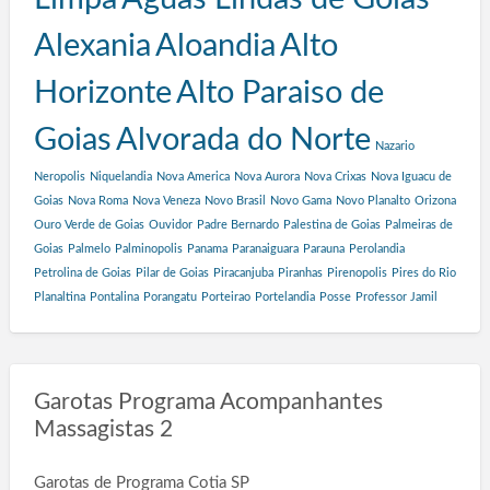
Alexania
Aloandia
Alto
Horizonte
Alto Paraiso de
Goias
Alvorada do Norte
Nazario
Neropolis
Niquelandia
Nova America
Nova Aurora
Nova Crixas
Nova Iguacu de
Goias
Nova Roma
Nova Veneza
Novo Brasil
Novo Gama
Novo Planalto
Orizona
Ouro Verde de Goias
Ouvidor
Padre Bernardo
Palestina de Goias
Palmeiras de
Goias
Palmelo
Palminopolis
Panama
Paranaiguara
Parauna
Perolandia
Petrolina de Goias
Pilar de Goias
Piracanjuba
Piranhas
Pirenopolis
Pires do Rio
Planaltina
Pontalina
Porangatu
Porteirao
Portelandia
Posse
Professor Jamil
Garotas Programa Acompanhantes
Massagistas 2
Garotas de Programa Cotia SP