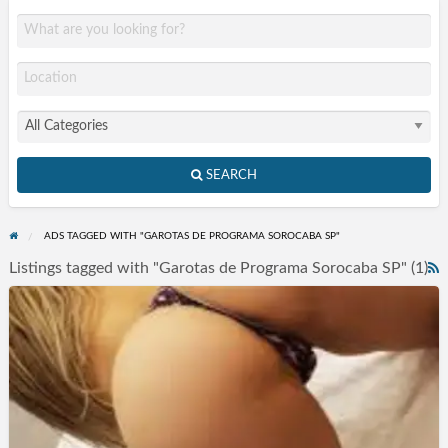
SEARCH
ADS TAGGED WITH "GAROTAS DE PROGRAMA SOROCABA SP"
Listings tagged with "Garotas de Programa Sorocaba SP" (1)
R
F
Acompanhantes
f
Sorocaba
a
SP
t
G
d
P
S