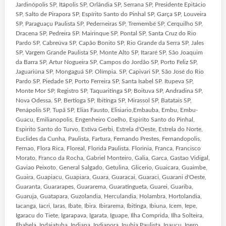
Jardinópolis SP, Itápolis SP, Orlândia SP, Serrana SP, Presidente Epitácio
SP, Salto de Pirapora SP, Espírito Santo do Pinhal SP, Garça SP, Louveira
SP, Paraguaçu Paulista SP, Pederneiras SP, Tremembé SP, Cerquilho SP,
Dracena SP, Pedreira SP. Mairinque SP, Pontal SP, Santa Cruz do Rio
Pardo SP, Cabreúva SP, Capão Bonito SP, Rio Grande da Serra SP, Jales
SP, Vargem Grande Paulista SP, Monte Alto SP, Itararé SP, São Joaquim
da Barra SP, Artur Nogueira SP, Campos do Jordão SP, Porto Feliz SP,
Jaguariúna SP, Mongaguá SP. Olímpia. SP, Capivari SP, São José do Rio
Pardo SP, Piedade SP, Porto Ferreira SP, Santa Isabel SP. Itupeva SP,
Monte Mor SP, Registro SP, Taquaritinga SP, Boituva SP, Andradina SP,
Nova Odessa. SP, Bertioga SP, Ibitinga SP, Mirassol SP, Batatais SP,
Penápolis SP, Tupã SP, Elias Fausto, Elisiario,Embauba, Embu, Embu-
Guacu, Emilianopolis, Engenheiro Coelho, Espirito Santo do Pinhal,
Espirito Santo do Turvo, Estiva Gerbi, Estrela d'Oeste, Estrela do Norte,
Euclides da Cunha, Paulista, Fartura, Fernando Prestes, Fernandopolis,
Fernao, Flora Rica, Floreal, Florida Paulista. Florinia, Franca, Francisco
Morato, Franco da Rocha, Gabriel Monteiro, Galia, Garca, Gastao Vidigal,
Gaviao Peixoto, General Salgado, Getulina, Glicerio, Guaicara, Guaimbe,
Guaira, Guapiacu, Guapiara, Guara, Guaracai, Guaraci, Guarani d'Oeste,
Guaranta, Guararapes, Guararema, Guaratingueta, Guarei, Guariba,
Guaruja, Guatapara, Guzolandia, Herculandia, Holambra, Hortolandia,
Iacanga, Iacri, Iaras, Ibate, Ibira. Ibirarema, Ibitinga, Ibiuna, Icem, Iepe,
Igaracu do Tiete, Igarapava, Igarata, Iguape, Ilha Comprida, Ilha Solteira,
Ilhabela, Indaiatuba, Indiana, Indiapora, Inubia Paulista, Ipaucu, Ipero,