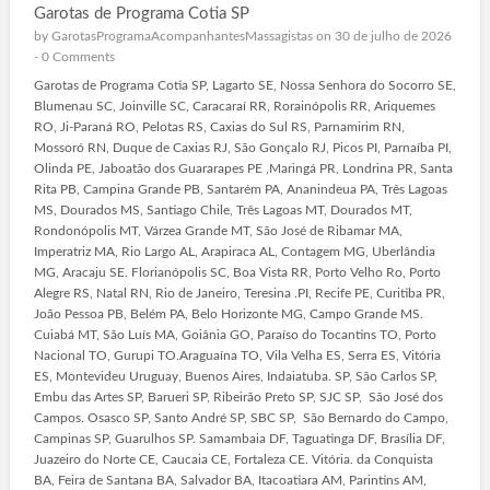
Garotas de Programa Cotia SP
by
GarotasProgramaAcompanhantesMassagistas
on 30 de julho de 2026
-
0 Comments
Garotas de Programa Cotia SP, Lagarto SE, Nossa Senhora do Socorro SE,
Blumenau SC, Joinville SC, Caracaraí RR, Rorainópolis RR, Ariquemes
RO, Ji-Paraná RO, Pelotas RS, Caxias do Sul RS, Parnamirim RN,
Mossoró RN, Duque de Caxias RJ, São Gonçalo RJ, Picos PI, Parnaíba PI,
Olinda PE, Jaboatão dos Guararapes PE ,Maringá PR, Londrina PR, Santa
Rita PB, Campina Grande PB, Santarém PA, Ananindeua PA, Três Lagoas
MS, Dourados MS, Santiago Chile, Três Lagoas MT, Dourados MT,
Rondonópolis MT, Várzea Grande MT, São José de Ribamar MA,
Imperatriz MA, Rio Largo AL, Arapiraca AL, Contagem MG, Uberlândia
MG, Aracaju SE. Florianópolis SC, Boa Vista RR, Porto Velho Ro, Porto
Alegre RS, Natal RN, Rio de Janeiro, Teresina .PI, Recife PE, Curitiba PR,
João Pessoa PB, Belém PA, Belo Horizonte MG, Campo Grande MS.
Cuiabá MT, São Luís MA, Goiânia GO, Paraíso do Tocantins TO, Porto
Nacional TO, Gurupi TO.Araguaína TO, Vila Velha ES, Serra ES, Vitória
ES, Montevideu Uruguay, Buenos Aires, Indaiatuba. SP, São Carlos SP,
Embu das Artes SP, Barueri SP, Ribeirão Preto SP, SJC SP, São José dos
Campos. Osasco SP, Santo André SP, SBC SP, São Bernardo do Campo,
Campinas SP, Guarulhos SP. Samambaia DF, Taguatinga DF, Brasília DF,
Juazeiro do Norte CE, Caucaia CE, Fortaleza CE. Vitória. da Conquista
BA, Feira de Santana BA, Salvador BA, Itacoatiara AM, Parintins AM,