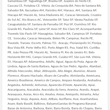
Samambaia DF, Taguatinga DF, Brasília DF, Juazeiro do Norte CE,
Caucaia CE, Fortaleza CE. Vitória. da Conquista BA, Feira de Santana BA,
Salvador BA, Itacoatiara AM, Parintins AM, Manaus. AM, Santana AP,
Macapá AP, Maceió AL, Sena.Madureira AC, Caracas Venezuela, Cruzeiro
do Sul AC, Rio Branco AC, Votorantim SP, Tatuí SP, Várzea Paulista SP,
Caraguatatuba SP, Santana de Parnaíba SP, Poá SP, Ourinhos SP, Rio
Grande RS, Paulinia SP, Leme SP, Assis SP, Rio Claro SP, Acompanhantes
Travestis São Paulo SP, Massagistas. Salvador BA, Campinas SP, Fortaleza
CE, Sorocaba, Caracas Venezuela, Belem PA, Campinas. Recife PE,
Travestis, Transex, Escorts, Palmas TO, Aracaju, Florianópolis SC.Floripa,
Boa Vista RR, Porto Velho RO, Porto Alegre RS, Poa, Natal RN, Curitiba
PR, João Pessoa PB, Maceió AL, Teresina PI, Rio de Janeiro RJ, Belo
Horizonte BH MG, Campo Grande MS, Cuiabá MT, São Luis MA, Vitória
ES, Macapá AP, Adamantina, Adolfo, Aguai, Aguas da Prata, Aguas de
Lindoia, Aguas de Santa Barbara, Aguas de Sao Pedro, Agudos, Alambari,
Alfredo Marcondes, Altair, Altinopolis, Alto Alegre, Aluminio, Alvares
Florence, Alvares Machado, Alvaro de Carvalho, Alvinlandia, Americana,
Americo Brasiliense, Americo de Campos, Amparo Analandia, Andradina,
Angatuba, Anhembi, Anhumas, Aparecida d'Oeste, Aparecida, Apiai,
Aracariguama, Aracatuba, Aracoiaba da Serra, Aramina, Arandu, Arapei,
Araraquara, Araras, Arco-Iris, Arealva, Areias, Areiopolis, Ariranha, Artur
Nogueira, Aruja, Aspasia, Assis, Atibaia, Auriflama, Avai, Avanhandava,
Avare, Bady Bassitt, Balbinos, BalsamoGarotas de Programa Bananal,
Barao de Antonina, Barbosa, Bariri, Barra Bonita, Barra do Chapeu, Barra