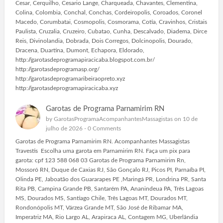
Cesar, Cerquilho, Cesario Lange, Charqueada, Chavantes, Clementina,
Colina, Colombia, Conchal, Conchas, Cordeiropolis, Coroados, Coronel
Macedo, Corumbatai, Cosmopolis, Cosmorama, Cotia, Cravinhos, Cristais
Paulista, Cruzalia, Cruzeiro, Cubatao, Cunha, Descalvado, Diadema, Dirce
Reis, Divinolandia, Dobrada, Dois Corregos, Dolcinopolis, Dourado,
Dracena, Duartina, Dumont, Echapora, Eldorado,
http://garotasdeprogramapiracicaba.blogspot.com.br/
http://garotasdeprogramasp.org/
http://garotasdeprogramaribeiraopreto.xyz
http://garotasdeprogramapiracicaba.xyz
Garotas de Programa Parnamirim RN
by
GarotasProgramaAcompanhantesMassagistas
on 10 de
julho de 2026 -
0 Comments
Garotas de Programa Parnamirim RN. Acompanhantes Massagistas
Travestis Escolha uma garota em Parnamirim RN. Faça um pix para
garota: cpf 123 588 068 03 Garotas de Programa Parnamirim Rn,
Mossoró RN, Duque de Caxias RJ, São Gonçalo RJ, Picos PI, Parnaíba PI,
Olinda PE, Jaboatão dos Guararapes PE ,Maringá PR, Londrina PR, Santa
Rita PB, Campina Grande PB, Santarém PA, Ananindeua PA, Três Lagoas
MS, Dourados MS, Santiago Chile, Três Lagoas MT, Dourados MT,
Rondonópolis MT, Várzea Grande MT, São José de Ribamar MA,
Imperatriz MA, Rio Largo AL, Arapiraca AL, Contagem MG, Uberlândia