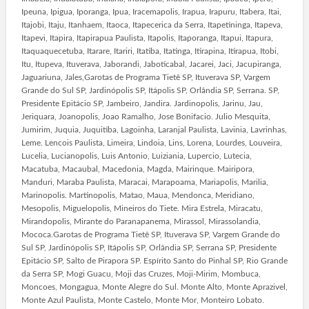
Ipeuna, Ipigua, Iporanga, Ipua, Iracemapolis, Irapua, Irapuru, Itabera, Itai,
Itajobi, Itaju, Itanhaem, Itaoca, Itapecerica da Serra, Itapetininga, Itapeva,
Itapevi, Itapira, Itapirapua Paulista, Itapolis, Itaporanga, Itapui, Itapura,
Itaquaquecetuba, Itarare, Itariri, Itatiba, Itatinga, Itirapina, Itirapua, Itobi,
Itu, Itupeva, Ituverava, Jaborandi, Jaboticabal, Jacarei, Jaci, Jacupiranga,
Jaguariuna, Jales,Garotas de Programa Tietê SP, Ituverava SP, Vargem
Grande do Sul SP, Jardinópolis SP, Itápolis SP, Orlândia SP, Serrana. SP,
Presidente Epitácio SP, Jambeiro, Jandira. Jardinopolis, Jarinu, Jau,
Jeriquara, Joanopolis, Joao Ramalho, Jose Bonifacio. Julio Mesquita,
Jumirim, Juquia, Juquitiba, Lagoinha, Laranjal Paulista, Lavinia, Lavrinhas,
Leme. Lencois Paulista, Limeira, Lindoia, Lins, Lorena, Lourdes, Louveira,
Lucelia, Lucianopolis, Luis Antonio, Luiziania, Lupercio, Lutecia,
Macatuba, Macaubal, Macedonia, Magda, Mairinque. Mairipora,
Manduri, Maraba Paulista, Maracai, Marapoama, Mariapolis, Marilia,
Marinopolis. Martinopolis, Matao, Maua, Mendonca, Meridiano,
Mesopolis, Miguelopolis, Mineiros do Tiete. Mira Estrela, Miracatu,
Mirandopolis, Mirante do Paranapanema, Mirassol, Mirassolandia,
Mococa.Garotas de Programa Tietê SP, Ituverava SP, Vargem Grande do
Sul SP, Jardinópolis SP, Itápolis SP, Orlândia SP, Serrana SP, Presidente
Epitácio SP, Salto de Pirapora SP. Espírito Santo do Pinhal SP, Rio Grande
da Serra SP, Mogi Guacu, Moji das Cruzes, Moji-Mirim, Mombuca,
Moncoes, Mongagua, Monte Alegre do Sul. Monte Alto, Monte Aprazivel,
Monte Azul Paulista, Monte Castelo, Monte Mor, Monteiro Lobato.