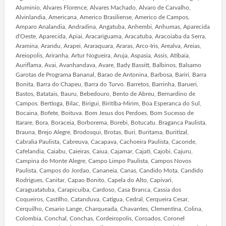
Aluminio, Alvares Florence, Alvares Machado, Alvaro de Carvalho,
Alvinlandia, Americana, Americo Brasiliense, Americo de Campos,
Amparo Analandia, Andradina, Angatuba, Anhembi, Anhumas, Aparecida
d'Oeste, Aparecida, Apiai, Aracariguama, Aracatuba, Aracoiaba da Serra,
Aramina, Arandu, Arapei, Araraquara, Araras, Arco-Iris, Arealva, Areias,
Areiopolis, Ariranha, Artur Nogueira, Aruja, Aspasia, Assis, Atibaia,
Auriflama, Avai, Avanhandava, Avare, Bady Bassitt, Balbinos, Balsamo
Garotas de Programa Bananal, Barao de Antonina, Barbosa, Bariri, Barra
Bonita, Barra do Chapeu, Barra do Turvo. Barretos, Barrinha, Barueri,
Bastos, Batatais, Bauru, Bebedouro, Bento de Abreu, Bernardino de
Campos. Bertioga, Bilac, Birigui, Biritiba-Mirim, Boa Esperanca do Sul,
Bocaina, Bofete, Boituva. Bom Jesus dos Perdoes, Bom Sucesso de
Itarare, Bora, Boraceia, Borborema, Borebi, Botucatu. Braganca Paulista,
Brauna, Brejo Alegre, Brodosqui, Brotas, Buri, Buritama, Buritizal,
Cabralia Paulista, Cabreuva, Cacapava, Cachoeira Paulista, Caconde,
Cafelandia, Caiabu, Caieiras, Caiua, Cajamar, Cajati, Cajobi, Cajuru,
Campina do Monte Alegre, Campo Limpo Paulista, Campos Novos
Paulista, Campos do Jordao, Cananeia, Canas, Candido Mota, Candido
Rodrigues, Canitar, Capao Bonito, Capela do Alto, Capivari,
Caraguatatuba, Carapicuiba, Cardoso, Casa Branca, Cassia dos
Coqueiros, Castilho, Catanduva, Catigua, Cedral, Cerqueira Cesar,
Cerquilho, Cesario Lange, Charqueada, Chavantes, Clementina, Colina,
Colombia, Conchal, Conchas, Cordeiropolis, Coroados, Coronel