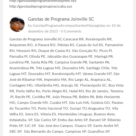
http://garotasdeprogramaribeiraopreto.xyz
http://garotasdeprogramapiracicaba.xyz
Garotas de Programa Joinville SC
by
GarotasProgramaAcompanhantesMassagistas
on 10 de
dezembro de 2025 -
0 Comments
Garotas de Programa Joinville SC.Caracaraí RR, Rorainópolis RR,
Ariquemes RO, Ji-Paraná RO, Pelotas RS, Caxias do Sul RS, Parnamirim
RN, Mossoró RN, Duque de Caxias RJ, São Gonçalo RJ, Picos PI,
Parnaíba PI, Olinda PE, Jaboatão dos Guararapes PE ,Maringá PR,
Londrina PR, Santa Rita PB, Campina Grande PB, Santarém PA,
Ananindeua PA, Três Lagoas MS, Dourados MS, Santiago Chile, Três
Lagoas MT, Dourados MT, Rondonópolis MT, Várzea Grande MT, São
José de Ribamar MA, Imperatriz MA, Rio Largo AL, Arapiraca AL,
Contagem MG, Uberlândia MG, Aracaju SE. Florianópolis SC, Boa Vista
RR, Porto Velho Ro, Porto Alegre RS, Natal RN, Rio de Janeiro, Teresina
.PI, Recife PE, Curitiba PR, João Pessoa PB, Belém PA, Belo Horizonte
MG, Campo Grande MS. Cuiabá MT, São Luís MA, Goiânia GO, Paraíso
do Tocantins TO, Porto Nacional TO, Gurupi TO.Araguaína TO, Vila
Velha ES, Serra ES, Vitória ES, Montevideu Uruguay, Buenos Aires,
Indaiatuba. SP, São Carlos SP, Embu das Artes SP, Barueri SP, Ribeirão
Preto SP, SJC SP, São José dos Campos. Osasco SP, Santo André SP,
SBC SP, São Bernardo do Campo, Campinas SP, Guarulhos SP.