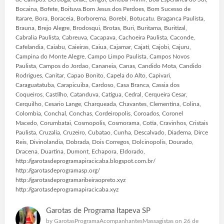
Bocaina, Bofete, Boituva.Bom Jesus dos Perdoes, Bom Sucesso de
Itarare, Bora, Boraceia, Borborema, Borebi, Botucatu. Braganca Paulista,
Brauna, Brejo Alegre, Brodosqui, Brotas, Buri, Buritama, Buritizal,
Cabralia Paulista, Cabreuva, Cacapava, Cachoeira Paulista, Caconde,
Cafelandia, Caiabu, Caieiras, Caiua, Cajamar, Cajati, Cajobi, Cajuru,
Campina do Monte Alegre, Campo Limpo Paulista, Campos Novos
Paulista, Campos do Jordao, Cananeia, Canas, Candido Mota, Candido
Rodrigues, Canitar, Capao Bonito, Capela do Alto, Capivari,
Caraguatatuba, Carapicuiba, Cardoso, Casa Branca, Cassia dos
Coqueiros, Castilho, Catanduva, Catigua, Cedral, Cerqueira Cesar,
Cerquilho, Cesario Lange, Charqueada, Chavantes, Clementina, Colina,
Colombia, Conchal, Conchas, Cordeiropolis, Coroados, Coronel
Macedo, Corumbatai, Cosmopolis, Cosmorama, Cotia, Cravinhos, Cristais
Paulista, Cruzalia, Cruzeiro, Cubatao, Cunha, Descalvado, Diadema, Dirce
Reis, Divinolandia, Dobrada, Dois Corregos, Dolcinopolis, Dourado,
Dracena, Duartina, Dumont, Echapora, Eldorado,
http://garotasdeprogramapiracicaba.blogspot.com.br/
http://garotasdeprogramasp.org/
http://garotasdeprogramaribeiraopreto.xyz
http://garotasdeprogramapiracicaba.xyz
Garotas de Programa Itapeva SP
by
GarotasProgramaAcompanhantesMassagistas
on 26 de