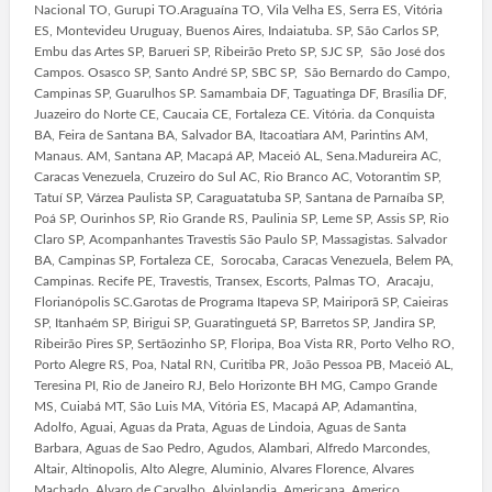
Nacional TO, Gurupi TO.Araguaína TO, Vila Velha ES, Serra ES, Vitória
ES, Montevideu Uruguay, Buenos Aires, Indaiatuba. SP, São Carlos SP,
Embu das Artes SP, Barueri SP, Ribeirão Preto SP, SJC SP, São José dos
Campos. Osasco SP, Santo André SP, SBC SP, São Bernardo do Campo,
Campinas SP, Guarulhos SP. Samambaia DF, Taguatinga DF, Brasília DF,
Juazeiro do Norte CE, Caucaia CE, Fortaleza CE. Vitória. da Conquista
BA, Feira de Santana BA, Salvador BA, Itacoatiara AM, Parintins AM,
Manaus. AM, Santana AP, Macapá AP, Maceió AL, Sena.Madureira AC,
Caracas Venezuela, Cruzeiro do Sul AC, Rio Branco AC, Votorantim SP,
Tatuí SP, Várzea Paulista SP, Caraguatatuba SP, Santana de Parnaíba SP,
Poá SP, Ourinhos SP, Rio Grande RS, Paulinia SP, Leme SP, Assis SP, Rio
Claro SP, Acompanhantes Travestis São Paulo SP, Massagistas. Salvador
BA, Campinas SP, Fortaleza CE, Sorocaba, Caracas Venezuela, Belem PA,
Campinas. Recife PE, Travestis, Transex, Escorts, Palmas TO, Aracaju,
Florianópolis SC.Garotas de Programa Itapeva SP, Mairiporã SP, Caieiras
SP, Itanhaém SP, Birigui SP, Guaratinguetá SP, Barretos SP, Jandira SP,
Ribeirão Pires SP, Sertãozinho SP, Floripa, Boa Vista RR, Porto Velho RO,
Porto Alegre RS, Poa, Natal RN, Curitiba PR, João Pessoa PB, Maceió AL,
Teresina PI, Rio de Janeiro RJ, Belo Horizonte BH MG, Campo Grande
MS, Cuiabá MT, São Luis MA, Vitória ES, Macapá AP, Adamantina,
Adolfo, Aguai, Aguas da Prata, Aguas de Lindoia, Aguas de Santa
Barbara, Aguas de Sao Pedro, Agudos, Alambari, Alfredo Marcondes,
Altair, Altinopolis, Alto Alegre, Aluminio, Alvares Florence, Alvares
Machado, Alvaro de Carvalho, Alvinlandia, Americana, Americo