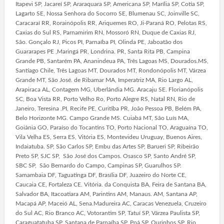
Itapevi SP, Jacareí SP, Araraquara SP, Americana SP, Marília SP, Cotia SP,
Lagarto SE, Nossa Senhora do Socorro SE, Blumenau SC, Joinville SC,
Caracaraí RR, Rorainópolis RR, Ariquemes RO, Ji-Paraná RO, Pelotas RS,
Caxias do Sul RS, Parnamirim RN, Mossoró RN, Duque de Caxias RJ,
São. Gonçalo RJ, Picos PI, Parnaíba PI, Olinda PE, Jaboatão dos
Guararapes PE ,Maringá PR, Londrina. PR, Santa Rita PB, Campina
Grande PB, Santarém PA, Ananindeua PA, Três Lagoas MS, Dourados.MS,
Santiago Chile, Três Lagoas MT, Dourados MT, Rondonópolis MT, Várzea
Grande MT, São José. de Ribamar MA, Imperatriz MA, Rio Largo AL,
Arapiraca AL, Contagem MG, Uberlândia MG. Aracaju SE. Florianópolis
SC, Boa Vista RR, Porto Velho Ro, Porto Alegre RS, Natal RN, Rio de
Janeiro, Teresina .PI, Recife PE, Curitiba PR, João Pessoa PB, Belém PA,
Belo Horizonte MG. Campo Grande MS. Cuiabá MT, São Luís MA,
Goiânia GO, Paraíso do Tocantins TO, Porto Nacional TO, Araguaína TO,
Vila Velha ES, Serra ES, Vitória ES, Montevideu Uruguay, Buenos Aires,
Indaiatuba. SP, São Carlos SP, Embu das Artes SP, Barueri SP, Ribeirão
Preto SP, SJC SP, São José dos Campos. Osasco SP, Santo André SP,
SBC SP, São Bernardo do Campo, Campinas SP, Guarulhos SP.
Samambaia DF, Taguatinga DF, Brasília DF, Juazeiro do Norte CE,
Caucaia CE, Fortaleza CE. Vitória. da Conquista BA, Feira de Santana BA,
Salvador BA, Itacoatiara AM, Parintins AM, Manaus. AM, Santana AP,
Macapá AP, Maceió AL, Sena.Madureira AC, Caracas Venezuela, Cruzeiro
do Sul AC, Rio Branco AC, Votorantim SP, Tatuí SP, Várzea Paulista SP,
Caraguatatuba SP, Santana de Parnaíba SP, Poá SP, Ourinhos SP, Rio