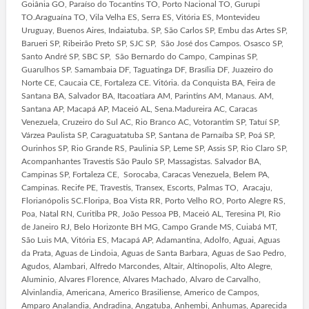
Goiânia GO, Paraíso do Tocantins TO, Porto Nacional TO, Gurupi
TO.Araguaína TO, Vila Velha ES, Serra ES, Vitória ES, Montevideu
Uruguay, Buenos Aires, Indaiatuba. SP, São Carlos SP, Embu das Artes SP,
Barueri SP, Ribeirão Preto SP, SJC SP, São José dos Campos. Osasco SP,
Santo André SP, SBC SP, São Bernardo do Campo, Campinas SP,
Guarulhos SP. Samambaia DF, Taguatinga DF, Brasília DF, Juazeiro do
Norte CE, Caucaia CE, Fortaleza CE. Vitória. da Conquista BA, Feira de
Santana BA, Salvador BA, Itacoatiara AM, Parintins AM, Manaus. AM,
Santana AP, Macapá AP, Maceió AL, Sena.Madureira AC, Caracas
Venezuela, Cruzeiro do Sul AC, Rio Branco AC, Votorantim SP, Tatuí SP,
Várzea Paulista SP, Caraguatatuba SP, Santana de Parnaíba SP, Poá SP,
Ourinhos SP, Rio Grande RS, Paulinia SP, Leme SP, Assis SP, Rio Claro SP,
Acompanhantes Travestis São Paulo SP, Massagistas. Salvador BA,
Campinas SP, Fortaleza CE, Sorocaba, Caracas Venezuela, Belem PA,
Campinas. Recife PE, Travestis, Transex, Escorts, Palmas TO, Aracaju,
Florianópolis SC.Floripa, Boa Vista RR, Porto Velho RO, Porto Alegre RS,
Poa, Natal RN, Curitiba PR, João Pessoa PB, Maceió AL, Teresina PI, Rio
de Janeiro RJ, Belo Horizonte BH MG, Campo Grande MS, Cuiabá MT,
São Luis MA, Vitória ES, Macapá AP, Adamantina, Adolfo, Aguai, Aguas
da Prata, Aguas de Lindoia, Aguas de Santa Barbara, Aguas de Sao Pedro,
Agudos, Alambari, Alfredo Marcondes, Altair, Altinopolis, Alto Alegre,
Aluminio, Alvares Florence, Alvares Machado, Alvaro de Carvalho,
Alvinlandia, Americana, Americo Brasiliense, Americo de Campos,
Amparo Analandia, Andradina, Angatuba, Anhembi, Anhumas, Aparecida