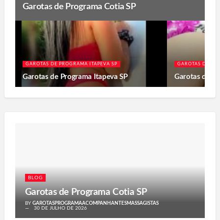
Garotas de Programa Cotia SP
GAROTAS DE PROGRAMA ITAPEVA SP
GAROTAS DE PR
Garotas de Programa Itapeva SP
Garotas de P
BLOG
Garotas de Programa Cotia SP
BY
GAROTASPROGRAMAACOMPANHANTESMASSAGISTAS
30 DE JULHO DE 2026