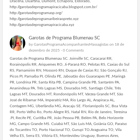
Dracena, Duartina, Dumont, Echapora, Eldorado,
http://garotasdeprogramapiracicaba.blogspot.com.br/
http://garotasdeprogramasp.org/
http://garotasdeprogramaribeiraopreto.xyz
http://garotasdeprogramapiracicaba.xyz
Garotas de Programa Blumenau SC
by
GarotasProgramaAcompanhantesMassagistas
on 18 de
dezembro de 2025 -
0 Comments
Garotas de Programa Blumenau SC. Joinville SC, Caracaraí RR,
Rorainópolis RR, Ariquemes RO, Ji-Paraná RO, Pelotas RS, Caxias do Sul
RS, Parnamirim RN, Mossoró RN, Duque de Caxias RJ, São Gonçalo RJ,
Picos PI, Parnaíba PI, Olinda PE, Jaboatão dos Guararapes PE ,Maringá
PR, Londrina PR, Santa Rita PB, Campina Grande PB, Santarém PA,
Ananindeua PA, Três Lagoas MS, Dourados MS, Santiago Chile, Três
Lagoas MT, Dourados MT, Rondonópolis MT, Várzea Grande MT, São
José de Ribamar MA, Imperatriz MA, Rio Largo AL, Arapiraca AL,
Contagem MG, Uberlândia MG, Aracaju SE. Florianópolis SC, Boa Vista
RR, Porto Velho Ro, Porto Alegre RS, Natal RN, Rio de Janeiro, Teresina
.PI, Recife PE, Curitiba PR, João Pessoa PB, Belém PA, Belo Horizonte
MG, Campo Grande MS. Cuiabá MT, São Luís MA, Goiânia GO, Paraíso
do Tocantins TO, Porto Nacional TO, Gurupi TO.Araguaína TO, Vila
Velha ES, Serra ES, Vitória ES, Montevideu Uruguay, Buenos Aires,