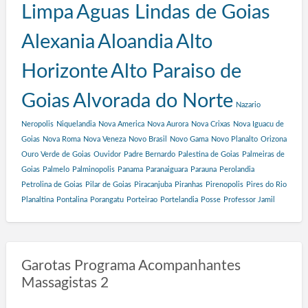
Limpa
Aguas Lindas de Goias
Alexania
Aloandia
Alto
Horizonte
Alto Paraiso de
Goias
Alvorada do Norte
Nazario
Neropolis
Niquelandia
Nova America
Nova Aurora
Nova Crixas
Nova Iguacu de
Goias
Nova Roma
Nova Veneza
Novo Brasil
Novo Gama
Novo Planalto
Orizona
Ouro Verde de Goias
Ouvidor
Padre Bernardo
Palestina de Goias
Palmeiras de
Goias
Palmelo
Palminopolis
Panama
Paranaiguara
Parauna
Perolandia
Petrolina de Goias
Pilar de Goias
Piracanjuba
Piranhas
Pirenopolis
Pires do Rio
Planaltina
Pontalina
Porangatu
Porteirao
Portelandia
Posse
Professor Jamil
Garotas Programa Acompanhantes
Massagistas 2