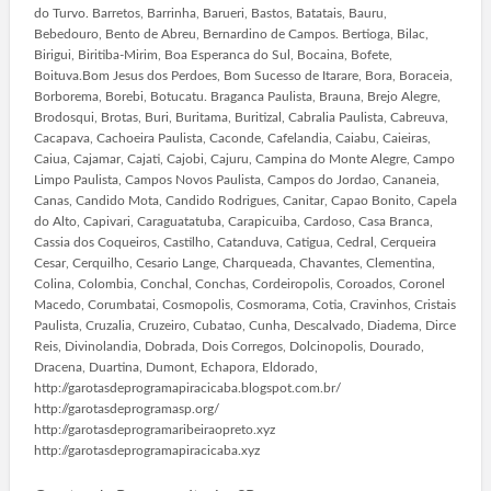
do Turvo. Barretos, Barrinha, Barueri, Bastos, Batatais, Bauru,
Bebedouro, Bento de Abreu, Bernardino de Campos. Bertioga, Bilac,
Birigui, Biritiba-Mirim, Boa Esperanca do Sul, Bocaina, Bofete,
Boituva.Bom Jesus dos Perdoes, Bom Sucesso de Itarare, Bora, Boraceia,
Borborema, Borebi, Botucatu. Braganca Paulista, Brauna, Brejo Alegre,
Brodosqui, Brotas, Buri, Buritama, Buritizal, Cabralia Paulista, Cabreuva,
Cacapava, Cachoeira Paulista, Caconde, Cafelandia, Caiabu, Caieiras,
Caiua, Cajamar, Cajati, Cajobi, Cajuru, Campina do Monte Alegre, Campo
Limpo Paulista, Campos Novos Paulista, Campos do Jordao, Cananeia,
Canas, Candido Mota, Candido Rodrigues, Canitar, Capao Bonito, Capela
do Alto, Capivari, Caraguatatuba, Carapicuiba, Cardoso, Casa Branca,
Cassia dos Coqueiros, Castilho, Catanduva, Catigua, Cedral, Cerqueira
Cesar, Cerquilho, Cesario Lange, Charqueada, Chavantes, Clementina,
Colina, Colombia, Conchal, Conchas, Cordeiropolis, Coroados, Coronel
Macedo, Corumbatai, Cosmopolis, Cosmorama, Cotia, Cravinhos, Cristais
Paulista, Cruzalia, Cruzeiro, Cubatao, Cunha, Descalvado, Diadema, Dirce
Reis, Divinolandia, Dobrada, Dois Corregos, Dolcinopolis, Dourado,
Dracena, Duartina, Dumont, Echapora, Eldorado,
http://garotasdeprogramapiracicaba.blogspot.com.br/
http://garotasdeprogramasp.org/
http://garotasdeprogramaribeiraopreto.xyz
http://garotasdeprogramapiracicaba.xyz