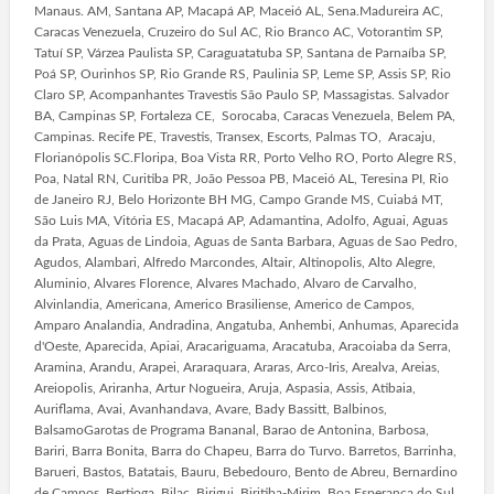
Manaus. AM, Santana AP, Macapá AP, Maceió AL, Sena.Madureira AC,
Caracas Venezuela, Cruzeiro do Sul AC, Rio Branco AC, Votorantim SP,
Tatuí SP, Várzea Paulista SP, Caraguatatuba SP, Santana de Parnaíba SP,
Poá SP, Ourinhos SP, Rio Grande RS, Paulinia SP, Leme SP, Assis SP, Rio
Claro SP, Acompanhantes Travestis São Paulo SP, Massagistas. Salvador
BA, Campinas SP, Fortaleza CE, Sorocaba, Caracas Venezuela, Belem PA,
Campinas. Recife PE, Travestis, Transex, Escorts, Palmas TO, Aracaju,
Florianópolis SC.Floripa, Boa Vista RR, Porto Velho RO, Porto Alegre RS,
Poa, Natal RN, Curitiba PR, João Pessoa PB, Maceió AL, Teresina PI, Rio
de Janeiro RJ, Belo Horizonte BH MG, Campo Grande MS, Cuiabá MT,
São Luis MA, Vitória ES, Macapá AP, Adamantina, Adolfo, Aguai, Aguas
da Prata, Aguas de Lindoia, Aguas de Santa Barbara, Aguas de Sao Pedro,
Agudos, Alambari, Alfredo Marcondes, Altair, Altinopolis, Alto Alegre,
Aluminio, Alvares Florence, Alvares Machado, Alvaro de Carvalho,
Alvinlandia, Americana, Americo Brasiliense, Americo de Campos,
Amparo Analandia, Andradina, Angatuba, Anhembi, Anhumas, Aparecida
d'Oeste, Aparecida, Apiai, Aracariguama, Aracatuba, Aracoiaba da Serra,
Aramina, Arandu, Arapei, Araraquara, Araras, Arco-Iris, Arealva, Areias,
Areiopolis, Ariranha, Artur Nogueira, Aruja, Aspasia, Assis, Atibaia,
Auriflama, Avai, Avanhandava, Avare, Bady Bassitt, Balbinos,
BalsamoGarotas de Programa Bananal, Barao de Antonina, Barbosa,
Bariri, Barra Bonita, Barra do Chapeu, Barra do Turvo. Barretos, Barrinha,
Barueri, Bastos, Batatais, Bauru, Bebedouro, Bento de Abreu, Bernardino
de Campos. Bertioga, Bilac, Birigui, Biritiba-Mirim, Boa Esperanca do Sul,