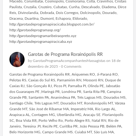
Macedo, Corumbatai, Cosmopolis, Cosmorama, Cotia, Cravinhos, Cristais
Paulista, Cruzalia, Cruzeiro, Cubatao, Cunha, Descalvado, Diadema, Dirce
Reis, Divinolandia, Dobrada, Dois Corregos, Dolcinopolis, Dourado,
Dracena, Duartina, Dumont, Echapora, Eldorado,
http://garotasdeprogramapiracicaba.blogspot.com.br/
http://garotasdeprogramasp.org/
http://garotasdeprogramaribeiraopreto.xyz
http://garotasdeprogramapiracicaba.xyz
Garotas de Programa Rorainópolis RR
by
GarotasProgramaAcompanhantesMassagistas
on 18 de
dezembro de 2025 -
0 Comments
Garotas de Programa Rorainópolis RR, Ariquemes RO, Ji-Paraná RO,
Pelotas RS, Caxias do Sul RS, Parnamirim RN, Mossoró RN, Duque de
Caxias RJ, São Gonçalo RJ, Picos PI, Parnaíba PI, Olinda PE, Jaboatão
dos Guararapes PE ,Maringá PR, Londrina PR, Santa Rita PB, Campina
Grande PB, Santarém PA, Ananindeua PA, Três Lagoas MS, Dourados MS,
Santiago Chile, Três Lagoas MT, Dourados MT, Rondonópolis MT, Várzea
Grande MT, São José de Ribamar MA, Imperatriz MA, Rio Largo AL,
Arapiraca AL, Contagem MG, Uberlândia MG, Aracaju SE. Florianópolis
SC, Boa Vista RR, Porto Velho Ro, Porto Alegre RS, Natal RN, Rio de
Janeiro, Teresina .PI, Recife PE, Curitiba PR, João Pessoa PB, Belém PA,
Belo Horizonte MG, Campo Grande MS. Cuiabá MT, São Luís MA,