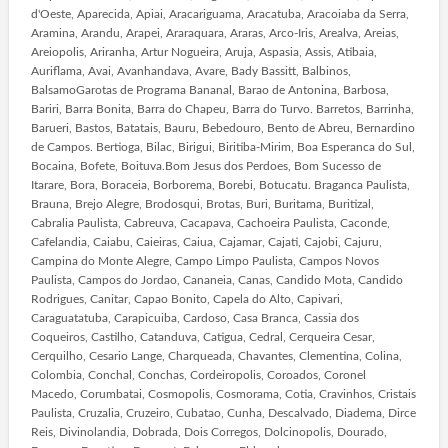
d'Oeste, Aparecida, Apiai, Aracariguama, Aracatuba, Aracoiaba da Serra,
Aramina, Arandu, Arapei, Araraquara, Araras, Arco-Iris, Arealva, Areias,
Areiopolis, Ariranha, Artur Nogueira, Aruja, Aspasia, Assis, Atibaia,
Auriflama, Avai, Avanhandava, Avare, Bady Bassitt, Balbinos,
BalsamoGarotas de Programa Bananal, Barao de Antonina, Barbosa,
Bariri, Barra Bonita, Barra do Chapeu, Barra do Turvo. Barretos, Barrinha,
Barueri, Bastos, Batatais, Bauru, Bebedouro, Bento de Abreu, Bernardino
de Campos. Bertioga, Bilac, Birigui, Biritiba-Mirim, Boa Esperanca do Sul,
Bocaina, Bofete, Boituva.Bom Jesus dos Perdoes, Bom Sucesso de
Itarare, Bora, Boraceia, Borborema, Borebi, Botucatu. Braganca Paulista,
Brauna, Brejo Alegre, Brodosqui, Brotas, Buri, Buritama, Buritizal,
Cabralia Paulista, Cabreuva, Cacapava, Cachoeira Paulista, Caconde,
Cafelandia, Caiabu, Caieiras, Caiua, Cajamar, Cajati, Cajobi, Cajuru,
Campina do Monte Alegre, Campo Limpo Paulista, Campos Novos
Paulista, Campos do Jordao, Cananeia, Canas, Candido Mota, Candido
Rodrigues, Canitar, Capao Bonito, Capela do Alto, Capivari,
Caraguatatuba, Carapicuiba, Cardoso, Casa Branca, Cassia dos
Coqueiros, Castilho, Catanduva, Catigua, Cedral, Cerqueira Cesar,
Cerquilho, Cesario Lange, Charqueada, Chavantes, Clementina, Colina,
Colombia, Conchal, Conchas, Cordeiropolis, Coroados, Coronel
Macedo, Corumbatai, Cosmopolis, Cosmorama, Cotia, Cravinhos, Cristais
Paulista, Cruzalia, Cruzeiro, Cubatao, Cunha, Descalvado, Diadema, Dirce
Reis, Divinolandia, Dobrada, Dois Corregos, Dolcinopolis, Dourado,