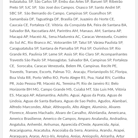
Indaiatuba. SP, São Carlos SP, Embu das Artes SP, Barueri SP, Ribeirão
Preto SP, SJC SP, São José dos Campos. Osasco SP, Santo André SP,
SBC SP, São Bernardo do Campo, Campinas SP, Guarulhos SP.
Samambaia DF, Taguatinga DF, Brasília DF, Juazeiro do Norte CE,
Caucaia CE, Fortaleza CE. Vitória. da Conquista BA, Feira de Santana BA,
Salvador BA, Itacoatiara AM, Parintins AM, Manaus. AM, Santana AP,
Macapá AP, Maceió AL, Sena.Madureira AC, Caracas Venezuela, Cruzeiro
do Sul AC, Rio Branco AC, Votorantim SP, Tatuí SP, Várzea Paulista SP,
Caraguatatuba SP, Santana de Parnaíba SP, Poá SP, Ourinhos SP, Rio
Grande RS, Paulinia SP, Leme SP, Assis SP, Rio Claro SP, Acompanhantes
Travestis São Paulo SP, Massagistas. Salvador BA, Campinas SP, Fortaleza
CE, Sorocaba, Caracas Venezuela, Belem PA, Campinas. Recife PE,
Travestis, Transex, Escorts, Palmas TO, Aracaju, Florianópolis SC.Floripa,
Boa Vista RR, Porto Velho RO, Porto Alegre RS, Poa, Natal RN, Curitiba
PR, João Pessoa PB, Maceió AL, Teresina PI, Rio de Janeiro RJ, Belo
Horizonte BH MG, Campo Grande MS, Cuiabá MT, São Luis MA, Vitória
ES, Macapá AP, Adamantina, Adolfo, Aguai, Aguas da Prata, Aguas de
Lindoia, Aguas de Santa Barbara, Aguas de Sao Pedro, Agudos, Alambari,
Alfredo Marcondes, Altair, Altinopolis, Alto Alegre, Aluminio, Alvares
Florence, Alvares Machado, Alvaro de Carvalho, Alvinlandia, Americana,
Americo Brasiliense, Americo de Campos, Amparo Analandia, Andradina,
Angatuba, Anhembi, Anhumas, Aparecida d'Oeste, Aparecida, Apiai,
Aracariguama, Aracatuba, Aracoiaba da Serra, Aramina, Arandu, Arapei,
Araraquara, Araras, Arco-Iris, Arealva, Areias, Areiopolis, Ariranha, Artur