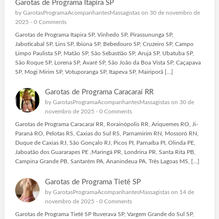
Garotas de Programa Itapira SP
by
GarotasProgramaAcompanhantesMassagistas
on 30 de novembro de
2025 -
0 Comments
Garotas de Programa Itapira SP, Vinhedo SP, Pirassununga SP,
Jaboticabal SP, Lins SP, Ibiúna SP, Bebedouro SP, Cruzeiro SP, Campo
Limpo Paulista SP, Matão SP, São Sebastião SP, Arujá SP, Ubatuba SP,
São Roque SP, Lorena SP, Avaré SP, São João da Boa Vista SP, Caçapava
SP, Mogi Mirim SP, Votuporanga SP, Itapeva SP, Mairiporã […]
Garotas de Programa Caracaraí RR
by
GarotasProgramaAcompanhantesMassagistas
on 30 de
novembro de 2025 -
0 Comments
Garotas de Programa Caracaraí RR, Rorainópolis RR, Ariquemes RO, Ji-
Paraná RO, Pelotas RS, Caxias do Sul RS, Parnamirim RN, Mossoró RN,
Duque de Caxias RJ, São Gonçalo RJ, Picos PI, Parnaíba PI, Olinda PE,
Jaboatão dos Guararapes PE ,Maringá PR, Londrina PR, Santa Rita PB,
Campina Grande PB, Santarém PA, Ananindeua PA, Três Lagoas MS, […]
Garotas de Programa Tietê SP
by
GarotasProgramaAcompanhantesMassagistas
on 14 de
novembro de 2025 -
0 Comments
Garotas de Programa Tietê SP Ituverava SP, Vargem Grande do Sul SP,