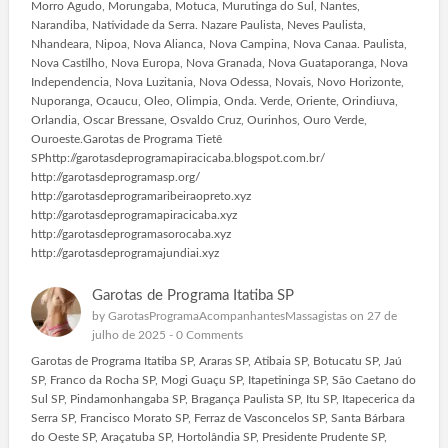
Morro Agudo, Morungaba, Motuca, Murutinga do Sul, Nantes,
Narandiba, Natividade da Serra. Nazare Paulista, Neves Paulista,
Nhandeara, Nipoa, Nova Alianca, Nova Campina, Nova Canaa. Paulista,
Nova Castilho, Nova Europa, Nova Granada, Nova Guataporanga, Nova
Independencia, Nova Luzitania, Nova Odessa, Novais, Novo Horizonte,
Nuporanga, Ocaucu, Oleo, Olimpia, Onda. Verde, Oriente, Orindiuva,
Orlandia, Oscar Bressane, Osvaldo Cruz, Ourinhos, Ouro Verde,
Ouroeste.Garotas de Programa Tietê
SPhttp://garotasdeprogramapiracicaba.blogspot.com.br/
http://garotasdeprogramasp.org/
http://garotasdeprogramaribeiraopreto.xyz
http://garotasdeprogramapiracicaba.xyz
http://garotasdeprogramasorocaba.xyz
http://garotasdeprogramajundiai.xyz
Garotas de Programa Itatiba SP
by
GarotasProgramaAcompanhantesMassagistas
on 27 de
julho de 2025 -
0 Comments
Garotas de Programa Itatiba SP, Araras SP, Atibaia SP, Botucatu SP, Jaú
SP, Franco da Rocha SP, Mogi Guaçu SP, Itapetininga SP, São Caetano do
Sul SP, Pindamonhangaba SP, Bragança Paulista SP, Itu SP, Itapecerica da
Serra SP, Francisco Morato SP, Ferraz de Vasconcelos SP, Santa Bárbara
do Oeste SP, Araçatuba SP, Hortolândia SP, Presidente Prudente SP,