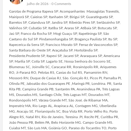
julho de 2026 -
0 Comments
Garotas de Programa Itapeva SP. Acompanhantes Massagistas Travestis,
Mairiporã SP, Caieiras SP, Itanhaém SP, Birigui SP, Guaratinguetá SP,
Barretos SP, Catanduva SP, Jandira SP, Ribeirão Pires SP, Sertãozinho SP,
Valinhos SP, Cubatão SP, Itatiba SP, Araras SP, Atibaia SP, Botucatu SP,
Jaú SP, Franco da Rocha SP, Mogi Guaçu SP, Itapetininga SP, São
Caetano do Sul SP. Pindamonhangaba SP, Bragança Paulista SP, Itu SP,
Itapecerica da Serra SP, Francisco Morato SP. Ferraz de Vasconcelos SP,
Santa Bárbara do Oeste SP, Araçatuba SP, Hortolândia SP,
Presidente.Prudente SP, Itapevi SP, Jacareí SP, Araraquara SP, Americana
SP, Marília SP, Cotia SP, Lagarto SE, Nossa Senhora do Socorro SE,
Blumenau SC, Joinville SC, Caracaraí RR, Rorainópolis RR, Ariquemes
RO, Ji-Paraná RO, Pelotas RS, Caxias do Sul RS, Parnamirim RN,
Mossoró RN, Duque de Caxias RJ, São. Gonçalo RJ, Picos PI, Parnaíba PI,
Olinda PE, Jaboatão dos Guararapes PE ,Maringá PR, Londrina. PR, Santa
Rita PB, Campina Grande PB, Santarém PA, Ananindeua PA, Três Lagoas
MS, Dourados.MS, Santiago Chile, Três Lagoas MT, Dourados MT,
Rondonópolis MT, Várzea Grande MT, São José. de Ribamar MA,
Imperatriz MA, Rio Largo AL, Arapiraca AL, Contagem MG, Uberlândia
MG. Aracaju SE. Florianópolis SC, Boa Vista RR, Porto Velho Ro, Porto
Alegre RS, Natal RN, Rio de Janeiro, Teresina .PI, Recife PE, Curitiba PR,
João Pessoa PB, Belém PA, Belo Horizonte MG. Campo Grande MS.
Cuiabá MT, São Luís MA, Goiânia GO, Paraíso do Tocantins TO, Porto