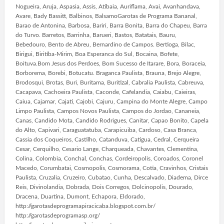
Nogueira, Aruja, Aspasia, Assis, Atibaia, Auriflama, Avai, Avanhandava,
Avare, Bady Bassitt, Balbinos, BalsamoGarotas de Programa Bananal,
Barao de Antonina, Barbosa, Bariri, Barra Bonita, Barra do Chapeu, Barra
do Turvo. Barretos, Barrinha, Barueri, Bastos, Batatais, Bauru,
Bebedouro, Bento de Abreu, Bernardino de Campos. Bertioga, Bilac,
Birigui, Biritiba-Mirim, Boa Esperanca do Sul, Bocaina, Bofete,
Boituva.Bom Jesus dos Perdoes, Bom Sucesso de Itarare, Bora, Boraceia,
Borborema, Borebi, Botucatu. Braganca Paulista, Brauna, Brejo Alegre,
Brodosqui, Brotas, Buri, Buritama, Buritizal, Cabralia Paulista, Cabreuva,
Cacapava, Cachoeira Paulista, Caconde, Cafelandia, Caiabu, Caieiras,
Caiua, Cajamar, Cajati, Cajobi, Cajuru, Campina do Monte Alegre, Campo
Limpo Paulista, Campos Novos Paulista, Campos do Jordao, Cananeia,
Canas, Candido Mota, Candido Rodrigues, Canitar, Capao Bonito, Capela
do Alto, Capivari, Caraguatatuba, Carapicuiba, Cardoso, Casa Branca,
Cassia dos Coqueiros, Castilho, Catanduva, Catigua, Cedral, Cerqueira
Cesar, Cerquilho, Cesario Lange, Charqueada, Chavantes, Clementina,
Colina, Colombia, Conchal, Conchas, Cordeiropolis, Coroados, Coronel
Macedo, Corumbatai, Cosmopolis, Cosmorama, Cotia, Cravinhos, Cristais
Paulista, Cruzalia, Cruzeiro, Cubatao, Cunha, Descalvado, Diadema, Dirce
Reis, Divinolandia, Dobrada, Dois Corregos, Dolcinopolis, Dourado,
Dracena, Duartina, Dumont, Echapora, Eldorado,
http://garotasdeprogramapiracicaba.blogspot.com.br/
http://garotasdeprogramasp.org/