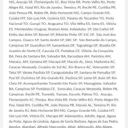
MG, Aracaju SE. Florianópolis SC, Boa Vista RR, Porto Velho Ro, Porto
Alegre RS, Natal RN, Rio de Janeiro, Teresina .PI, Recife PE, Curitiba PR,
João Pessoa PB, Belém PA, Belo Horizonte MG, Campo Grande MS.
Cuiabá MT, São Luís MA, Goiânia GO, Paraíso do Tocantins TO, Porto
Nacional TO, Gurupi TO. Araguaína TO, Vila Velha ES, Serra ES, Vitória
ES, Montevideu Uruguay, Buenos Aires, Indaiatuba. SP, São Carlos SP,
Embu das Artes SP, Barueri SP, Ribeirão Preto SP, SJC SP, São José dos
Campos. Osasco SP, Santo André SP, SBC SP, São Bernardo do Campo,
Campinas SP, Guarulhos SP. Samambaia DF, Taguatinga DF, Brasília DF,
Juazeiro do Norte CE, Caucaia CE, Fortaleza CE. Vitória. da Conquista
BA, Feira de Santana BA, Salvador BA, Itacoatiara AM, Parintins AM,
Manaus. AM, Santana AP, Macapá AP, Maceió AL, Sena. Madureira AC,
Caracas Venezuela, Cruzeiro do Sul AC, Rio Branco AC, Votorantim SP,
Tatuí SP, Várzea Paulista SP, Caraguatatuba SP, Santana de Parnaíba SP,
Poá SP, Ourinhos SP, Rio Grande RS, Paulinia SP, Leme SP, Assis SP, Rio
Claro SP, Acompanhantes Travestis São Paulo SP, Massagistas. Salvador
BA, Campinas SP, Fortaleza CE, Sorocaba, Caracas Venezuela, Belem PA,
Campinas. Recife PE, Travestis, Transex, Escorts, Palmas TO, Aracaju,
Florianópolis SC. Floripa, Boa Vista RR, Porto Velho RO, Porto Alegre RS,
Poa, Natal RN, Curitiba PR, João Pessoa PB, Maceió AL, Teresina PI, Rio
de Janeiro RJ, Belo Horizonte BH MG, Campo Grande MS, Cuiabá MT,
São Luis MA, Vitória ES, Macapá AP, Adamantina, Adolfo, Aguai, Aguas
da Prata, Aguas de Lindoia, Aguas de Santa Barbara, Aguas de Sao Pedro,
Agudos, Alambari, Alfredo Marcondes, Altair, Altinopolis, Alto Alegre,