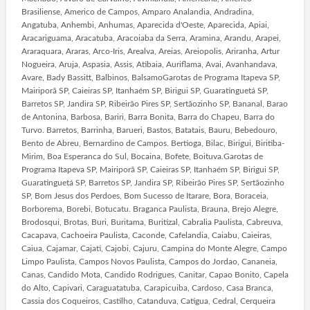
Brasiliense, Americo de Campos, Amparo Analandia, Andradina,
Angatuba, Anhembi, Anhumas, Aparecida d'Oeste, Aparecida, Apiai,
Aracariguama, Aracatuba, Aracoiaba da Serra, Aramina, Arandu, Arapei,
Araraquara, Araras, Arco-Iris, Arealva, Areias, Areiopolis, Ariranha, Artur
Nogueira, Aruja, Aspasia, Assis, Atibaia, Auriflama, Avai, Avanhandava,
Avare, Bady Bassitt, Balbinos, BalsamoGarotas de Programa Itapeva SP,
Mairiporã SP, Caieiras SP, Itanhaém SP, Birigui SP, Guaratinguetá SP,
Barretos SP, Jandira SP, Ribeirão Pires SP, Sertãozinho SP, Bananal, Barao
de Antonina, Barbosa, Bariri, Barra Bonita, Barra do Chapeu, Barra do
Turvo. Barretos, Barrinha, Barueri, Bastos, Batatais, Bauru, Bebedouro,
Bento de Abreu, Bernardino de Campos. Bertioga, Bilac, Birigui, Biritiba-
Mirim, Boa Esperanca do Sul, Bocaina, Bofete, Boituva.Garotas de
Programa Itapeva SP, Mairiporã SP, Caieiras SP, Itanhaém SP, Birigui SP,
Guaratinguetá SP, Barretos SP, Jandira SP, Ribeirão Pires SP, Sertãozinho
SP, Bom Jesus dos Perdoes, Bom Sucesso de Itarare, Bora, Boraceia,
Borborema, Borebi, Botucatu. Braganca Paulista, Brauna, Brejo Alegre,
Brodosqui, Brotas, Buri, Buritama, Buritizal, Cabralia Paulista, Cabreuva,
Cacapava, Cachoeira Paulista, Caconde, Cafelandia, Caiabu, Caieiras,
Caiua, Cajamar, Cajati, Cajobi, Cajuru, Campina do Monte Alegre, Campo
Limpo Paulista, Campos Novos Paulista, Campos do Jordao, Cananeia,
Canas, Candido Mota, Candido Rodrigues, Canitar, Capao Bonito, Capela
do Alto, Capivari, Caraguatatuba, Carapicuiba, Cardoso, Casa Branca,
Cassia dos Coqueiros, Castilho, Catanduva, Catigua, Cedral, Cerqueira