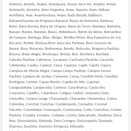
Aramina, Arandu, Arapei, Araraquara, Araras, Arco-Iris, Arealva, Areias,
Areiopolis, Ariranha, Artur Nogueira, Aruja, Aspasia, Assis, Atibaia,
Auriflama, Avai, Avanhandava, Avare, Bady Bassitt, Balbinos,
BalsamoGarotas de Programa Bananal, Barao de Antonina, Barbosa,
Bariri, Barra Bonita, Barra do Chapeu, Barra do Turvo. Barretos, Barrinha,
Barueri, Bastos, Batatais, Bauru, Bebedouro, Bento de Abreu, Bernardino
de Campos. Bertioga, Bilac, Birigui, Biritiba-Mirim, Boa Esperanca do Sul,
Bocaina, Bofete, Boituva.Bom Jesus dos Perdoes, Bom Sucesso de
Itarare, Bora, Boraceia, Borborema, Borebi, Botucatu. Braganca Paulista,
Brauna, Brejo Alegre, Brodosqui, Brotas, Buri, Buritama, Buritizal,
Cabralia Paulista, Cabreuva, Cacapava, Cachoeira Paulista, Caconde,
Cafelandia, Caiabu, Caieiras, Caiua, Cajamar, Cajati, Cajobi, Cajuru,
Campina do Monte Alegre, Campo Limpo Paulista, Campos Novos
Paulista, Campos do Jordao, Cananeia, Canas, Candido Mota, Candido
Rodrigues, Canitar, Capao Bonito, Capela do Alto, Capivari,
Caraguatatuba, Carapicuiba, Cardoso, Casa Branca, Cassia dos
Coqueiros, Castilho, Catanduva, Catigua, Cedral, Cerqueira Cesar,
Cerquilho, Cesario Lange, Charqueada, Chavantes, Clementina, Colina,
Colombia, Conchal, Conchas, Cordeiropolis, Coroados, Coronel
Macedo, Corumbatai, Cosmopolis, Cosmorama, Cotia, Cravinhos, Cristais
Paulista, Cruzalia, Cruzeiro, Cubatao, Cunha, Descalvado, Diadema, Dirce
Reis, Divinolandia, Dobrada, Dois Corregos, Dolcinopolis, Dourado,
Dracena, Duartina, Dumont, Echapora, Eldorado,