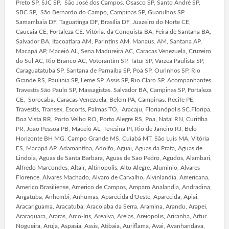
Preto SP, SJC SP, São José dos Campos. Osasco SP, Santo André SP,
SBC SP, São Bernardo do Campo, Campinas SP, Guarulhos SP.
Samambaia DF, Taguatinga DF, Brasília DF, Juazeiro do Norte CE,
Caucaia CE, Fortaleza CE. Vitória. da Conquista BA, Feira de Santana BA,
Salvador BA, Itacoatiara AM, Parintins AM, Manaus. AM, Santana AP,
Macapá AP, Maceió AL, Sena.Madureira AC, Caracas Venezuela, Cruzeiro
do Sul AC, Rio Branco AC, Votorantim SP, Tatuí SP, Várzea Paulista SP,
Caraguatatuba SP, Santana de Parnaíba SP, Poá SP, Ourinhos SP, Rio
Grande RS, Paulinia SP, Leme SP, Assis SP, Rio Claro SP, Acompanhantes
Travestis São Paulo SP, Massagistas. Salvador BA, Campinas SP, Fortaleza
CE, Sorocaba, Caracas Venezuela, Belem PA, Campinas. Recife PE,
Travestis, Transex, Escorts, Palmas TO, Aracaju, Florianópolis SC.Floripa,
Boa Vista RR, Porto Velho RO, Porto Alegre RS, Poa, Natal RN, Curitiba
PR, João Pessoa PB, Maceió AL, Teresina PI, Rio de Janeiro RJ, Belo
Horizonte BH MG, Campo Grande MS, Cuiabá MT, São Luis MA, Vitória
ES, Macapá AP, Adamantina, Adolfo, Aguai, Aguas da Prata, Aguas de
Lindoia, Aguas de Santa Barbara, Aguas de Sao Pedro, Agudos, Alambari,
Alfredo Marcondes, Altair, Altinopolis, Alto Alegre, Aluminio, Alvares
Florence, Alvares Machado, Alvaro de Carvalho, Alvinlandia, Americana,
Americo Brasiliense, Americo de Campos, Amparo Analandia, Andradina,
Angatuba, Anhembi, Anhumas, Aparecida d'Oeste, Aparecida, Apiai,
Aracariguama, Aracatuba, Aracoiaba da Serra, Aramina, Arandu, Arapei,
Araraquara, Araras, Arco-Iris, Arealva, Areias, Areiopolis, Ariranha, Artur
Nogueira, Aruja, Aspasia, Assis, Atibaia, Auriflama, Avai, Avanhandava,