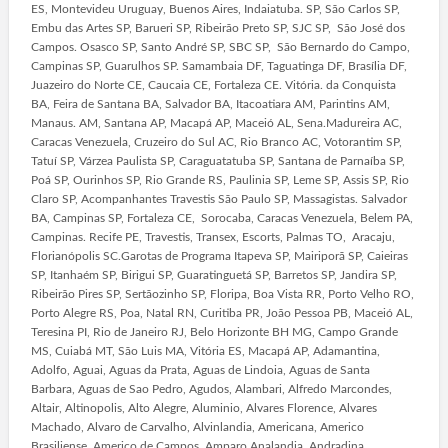
ES, Montevideu Uruguay, Buenos Aires, Indaiatuba. SP, São Carlos SP,
Embu das Artes SP, Barueri SP, Ribeirão Preto SP, SJC SP, São José dos
Campos. Osasco SP, Santo André SP, SBC SP, São Bernardo do Campo,
Campinas SP, Guarulhos SP. Samambaia DF, Taguatinga DF, Brasília DF,
Juazeiro do Norte CE, Caucaia CE, Fortaleza CE. Vitória. da Conquista
BA, Feira de Santana BA, Salvador BA, Itacoatiara AM, Parintins AM,
Manaus. AM, Santana AP, Macapá AP, Maceió AL, Sena.Madureira AC,
Caracas Venezuela, Cruzeiro do Sul AC, Rio Branco AC, Votorantim SP,
Tatuí SP, Várzea Paulista SP, Caraguatatuba SP, Santana de Parnaíba SP,
Poá SP, Ourinhos SP, Rio Grande RS, Paulinia SP, Leme SP, Assis SP, Rio
Claro SP, Acompanhantes Travestis São Paulo SP, Massagistas. Salvador
BA, Campinas SP, Fortaleza CE, Sorocaba, Caracas Venezuela, Belem PA,
Campinas. Recife PE, Travestis, Transex, Escorts, Palmas TO, Aracaju,
Florianópolis SC.Garotas de Programa Itapeva SP, Mairiporã SP, Caieiras
SP, Itanhaém SP, Birigui SP, Guaratinguetá SP, Barretos SP, Jandira SP,
Ribeirão Pires SP, Sertãozinho SP, Floripa, Boa Vista RR, Porto Velho RO,
Porto Alegre RS, Poa, Natal RN, Curitiba PR, João Pessoa PB, Maceió AL,
Teresina PI, Rio de Janeiro RJ, Belo Horizonte BH MG, Campo Grande
MS, Cuiabá MT, São Luis MA, Vitória ES, Macapá AP, Adamantina,
Adolfo, Aguai, Aguas da Prata, Aguas de Lindoia, Aguas de Santa
Barbara, Aguas de Sao Pedro, Agudos, Alambari, Alfredo Marcondes,
Altair, Altinopolis, Alto Alegre, Aluminio, Alvares Florence, Alvares
Machado, Alvaro de Carvalho, Alvinlandia, Americana, Americo
Brasiliense, Americo de Campos, Amparo Analandia, Andradina,