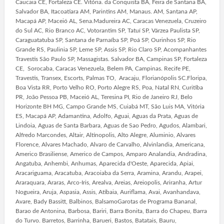
Caucaia CE, Fortaleza CE. Vitória. da Conquista BA, Feira de Santana BA,
Salvador BA, Itacoatiara AM, Parintins AM, Manaus. AM, Santana AP,
Macapá AP, Maceió AL, Sena.Madureira AC, Caracas Venezuela, Cruzeiro
do Sul AC, Rio Branco AC, Votorantim SP, Tatuí SP, Várzea Paulista SP,
Caraguatatuba SP, Santana de Parnaíba SP, Poá SP, Ourinhos SP, Rio
Grande RS, Paulinia SP, Leme SP, Assis SP, Rio Claro SP, Acompanhantes
Travestis São Paulo SP, Massagistas. Salvador BA, Campinas SP, Fortaleza
CE, Sorocaba, Caracas Venezuela, Belem PA, Campinas. Recife PE,
Travestis, Transex, Escorts, Palmas TO, Aracaju, Florianópolis SC.Floripa,
Boa Vista RR, Porto Velho RO, Porto Alegre RS, Poa, Natal RN, Curitiba
PR, João Pessoa PB, Maceió AL, Teresina PI, Rio de Janeiro RJ, Belo
Horizonte BH MG, Campo Grande MS, Cuiabá MT, São Luis MA, Vitória
ES, Macapá AP, Adamantina, Adolfo, Aguai, Aguas da Prata, Aguas de
Lindoia, Aguas de Santa Barbara, Aguas de Sao Pedro, Agudos, Alambari,
Alfredo Marcondes, Altair, Altinopolis, Alto Alegre, Aluminio, Alvares
Florence, Alvares Machado, Alvaro de Carvalho, Alvinlandia, Americana,
Americo Brasiliense, Americo de Campos, Amparo Analandia, Andradina,
Angatuba, Anhembi, Anhumas, Aparecida d'Oeste, Aparecida, Apiai,
Aracariguama, Aracatuba, Aracoiaba da Serra, Aramina, Arandu, Arapei,
Araraquara, Araras, Arco-Iris, Arealva, Areias, Areiopolis, Ariranha, Artur
Nogueira, Aruja, Aspasia, Assis, Atibaia, Auriflama, Avai, Avanhandava,
Avare, Bady Bassitt, Balbinos, BalsamoGarotas de Programa Bananal,
Barao de Antonina, Barbosa, Bariri, Barra Bonita, Barra do Chapeu, Barra
do Turvo. Barretos, Barrinha, Barueri, Bastos, Batatais, Bauru,