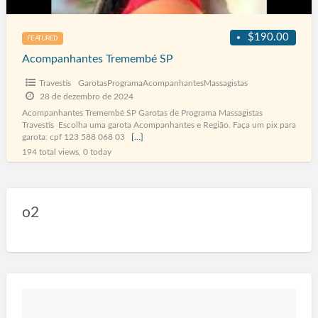
$190.00
FEATURED
Acompanhantes Tremembé SP
Travestis
GarotasProgramaAcompanhantesMassagistas
28 de dezembro de 2024
Acompanhantes Tremembé SP Garotas de Programa Massagistas
Travestis Escolha uma garota Acompanhantes e Região. Faça um pix para
garota: cpf 123 588 068 03
[…]
194 total views, 0 today
o2