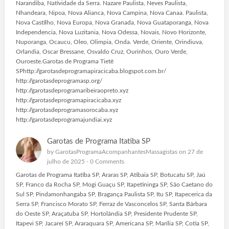
Narandiba, Natividade da Serra. Nazare Paulista, Neves Paulista,
Nhandeara, Nipoa, Nova Alianca, Nova Campina, Nova Canaa. Paulista,
Nova Castilho, Nova Europa, Nova Granada, Nova Guataporanga, Nova
Independencia, Nova Luzitania, Nova Odessa, Novais, Novo Horizonte,
Nuporanga, Ocaucu, Oleo, Olimpia, Onda. Verde, Oriente, Orindiuva,
Orlandia, Oscar Bressane, Osvaldo Cruz, Ourinhos, Ouro Verde,
Ouroeste.Garotas de Programa Tietê
SPhttp://garotasdeprogramapiracicaba.blogspot.com.br/
http://garotasdeprogramasp.org/
http://garotasdeprogramaribeiraopreto.xyz
http://garotasdeprogramapiracicaba.xyz
http://garotasdeprogramasorocaba.xyz
http://garotasdeprogramajundiai.xyz
Garotas de Programa Itatiba SP
by
GarotasProgramaAcompanhantesMassagistas
on 27 de
julho de 2025 -
0 Comments
Garotas de Programa Itatiba SP, Araras SP, Atibaia SP, Botucatu SP, Jaú
SP, Franco da Rocha SP, Mogi Guaçu SP, Itapetininga SP, São Caetano do
Sul SP, Pindamonhangaba SP, Bragança Paulista SP, Itu SP, Itapecerica da
Serra SP, Francisco Morato SP, Ferraz de Vasconcelos SP, Santa Bárbara
do Oeste SP, Araçatuba SP, Hortolândia SP, Presidente Prudente SP,
Itapevi SP, Jacareí SP, Araraquara SP, Americana SP, Marília SP, Cotia SP,