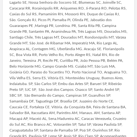
Lagarto SE, Nossa Senhora do Socorro SE, Blumenau SC, Joinville SC,
Caracaraí RR, Rorainópolis RR, Ariquemes RO, Ji-Paraná RO, Pelotas RS,
Caxias do Sul RS, Parnamirim RN, Mossoró RN, Duque de Caxias RJ,
São. Gonçalo RJ, Picos PI, Parnaíba PI, Olinda PE, Jaboatão dos
Guararapes PE ,Maringá PR, Londrina. PR, Santa Rita PB, Campina
Grande PB, Santarém PA, Ananindeua PA, Três Lagoas MS, Dourados.MS,
Santiago Chile, Três Lagoas MT, Dourados MT, Rondonópolis MT, Várzea
Grande MT, São José. de Ribamar MA, Imperatriz MA, Rio Largo AL,
Arapiraca AL, Contagem MG, Uberlândia MG. Aracaju SE. Florianópolis
SC, Boa Vista RR, Porto Velho Ro, Porto Alegre RS, Natal RN, Rio de
Janeiro, Teresina .PI, Recife PE, Curitiba PR, João Pessoa PB, Belém PA,
Belo Horizonte MG. Campo Grande MS. Cuiabá MT, São Luís MA,
Goiânia GO, Paraíso do Tocantins TO, Porto Nacional TO, Araguaína TO,
Vila Velha ES, Serra ES, Vitória ES, Montevideu Uruguay, Buenos Aires,
Indaiatuba. SP, São Carlos SP, Embu das Artes SP, Barueri SP, Ribeirão
Preto SP, SJC SP, São José dos Campos. Osasco SP, Santo André SP,
SBC SP, São Bernardo do Campo, Campinas SP, Guarulhos SP.
Samambaia DF, Taguatinga DF, Brasília DF, Juazeiro do Norte CE,
Caucaia CE, Fortaleza CE. Vitória. da Conquista BA, Feira de Santana BA,
Salvador BA, Itacoatiara AM, Parintins AM, Manaus. AM, Santana AP,
Macapá AP, Maceió AL, Sena.Madureira AC, Caracas Venezuela, Cruzeiro
do Sul AC, Rio Branco AC, Votorantim SP, Tatuí SP, Várzea Paulista SP,
Caraguatatuba SP, Santana de Parnaíba SP, Poá SP, Ourinhos SP, Rio
Grande RS, Paulinia SP, Leme SP, Assis SP, Rio Claro SP, Acompanhantes