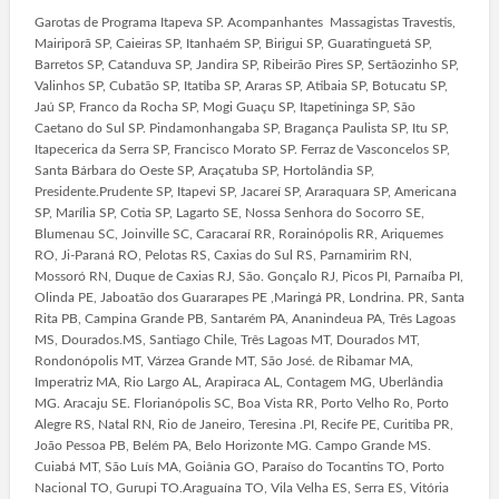
Garotas de Programa Itapeva SP. Acompanhantes Massagistas Travestis,
Mairiporã SP, Caieiras SP, Itanhaém SP, Birigui SP, Guaratinguetá SP,
Barretos SP, Catanduva SP, Jandira SP, Ribeirão Pires SP, Sertãozinho SP,
Valinhos SP, Cubatão SP, Itatiba SP, Araras SP, Atibaia SP, Botucatu SP,
Jaú SP, Franco da Rocha SP, Mogi Guaçu SP, Itapetininga SP, São
Caetano do Sul SP. Pindamonhangaba SP, Bragança Paulista SP, Itu SP,
Itapecerica da Serra SP, Francisco Morato SP. Ferraz de Vasconcelos SP,
Santa Bárbara do Oeste SP, Araçatuba SP, Hortolândia SP,
Presidente.Prudente SP, Itapevi SP, Jacareí SP, Araraquara SP, Americana
SP, Marília SP, Cotia SP, Lagarto SE, Nossa Senhora do Socorro SE,
Blumenau SC, Joinville SC, Caracaraí RR, Rorainópolis RR, Ariquemes
RO, Ji-Paraná RO, Pelotas RS, Caxias do Sul RS, Parnamirim RN,
Mossoró RN, Duque de Caxias RJ, São. Gonçalo RJ, Picos PI, Parnaíba PI,
Olinda PE, Jaboatão dos Guararapes PE ,Maringá PR, Londrina. PR, Santa
Rita PB, Campina Grande PB, Santarém PA, Ananindeua PA, Três Lagoas
MS, Dourados.MS, Santiago Chile, Três Lagoas MT, Dourados MT,
Rondonópolis MT, Várzea Grande MT, São José. de Ribamar MA,
Imperatriz MA, Rio Largo AL, Arapiraca AL, Contagem MG, Uberlândia
MG. Aracaju SE. Florianópolis SC, Boa Vista RR, Porto Velho Ro, Porto
Alegre RS, Natal RN, Rio de Janeiro, Teresina .PI, Recife PE, Curitiba PR,
João Pessoa PB, Belém PA, Belo Horizonte MG. Campo Grande MS.
Cuiabá MT, São Luís MA, Goiânia GO, Paraíso do Tocantins TO, Porto
Nacional TO, Gurupi TO.Araguaína TO, Vila Velha ES, Serra ES, Vitória