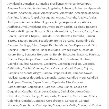
Alvinlandia, Americana, Americo Brasiliense, Americo de Campos,
Amparo Analandia, Andradina, Angatuba, Anhembi, Anhumas, Aparecida
d'Oeste, Aparecida, Apiai, Aracariguama, Aracatuba, Aracoiaba da Serra,
Aramina, Arandu, Arapei, Araraquara, Araras, Arco-Iris, Arealva, Areias,
Areiopolis, Ariranha, Artur Nogueira, Aruja, Aspasia, Assis, Atibaia,
Auriflama, Avai, Avanhandava, Avare, Bady Bassitt, Balbinos, Balsamo
Garotas de Programa Bananal, Barao de Antonina, Barbosa, Bariri, Barra
Bonita, Barra do Chapeu, Barra do Turvo. Barretos, Barrinha, Barueri,
Bastos, Batatais, Bauru, Bebedouro, Bento de Abreu, Bernardino de
Campos. Bertioga, Bilac, Birigui, Biritiba-Mirim, Boa Esperanca do Sul,
Bocaina, Bofete, Boituva. Bom Jesus dos Perdoes, Bom Sucesso de
Itarare, Bora, Boraceia, Borborema, Borebi, Botucatu. Braganca Paulista,
Brauna, Brejo Alegre, Brodosqui, Brotas, Buri, Buritama, Buritizal,
Cabralia Paulista, Cabreuva, Cacapava, Cachoeira Paulista, Caconde,
Cafelandia, Caiabu, Caieiras, Caiua, Cajamar, Cajati, Cajobi, Cajuru,
Campina do Monte Alegre, Campo Limpo Paulista, Campos Novos
Paulista, Campos do Jordao, Cananeia, Canas, Candido Mota, Candido
Rodrigues, Canitar, Capao Bonito, Capela do Alto, Capivari,
Caraguatatuba, Carapicuiba, Cardoso, Casa Branca, Cassia dos
Coqueiros, Castilho, Catanduva, Catigua, Cedral, Cerqueira Cesar,
Cerquilho, Cesario Lange, Charqueada, Chavantes, Clementina, Colina,
Colombia, Conchal, Conchas, Cordeiropolis, Coroados, Coronel
Macedo, Corumbatai, Cosmopolis, Cosmorama, Cotia, Cravinhos, Cristais