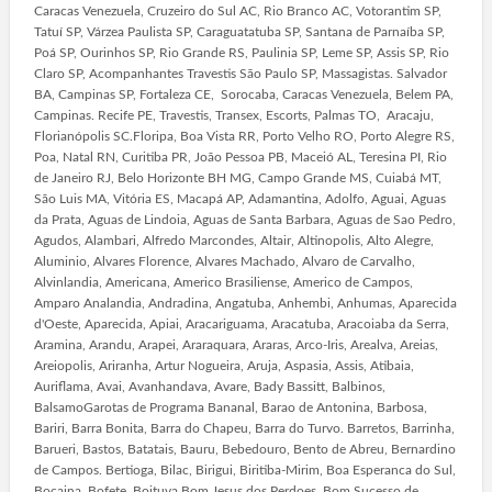
Caracas Venezuela, Cruzeiro do Sul AC, Rio Branco AC, Votorantim SP,
Tatuí SP, Várzea Paulista SP, Caraguatatuba SP, Santana de Parnaíba SP,
Poá SP, Ourinhos SP, Rio Grande RS, Paulinia SP, Leme SP, Assis SP, Rio
Claro SP, Acompanhantes Travestis São Paulo SP, Massagistas. Salvador
BA, Campinas SP, Fortaleza CE, Sorocaba, Caracas Venezuela, Belem PA,
Campinas. Recife PE, Travestis, Transex, Escorts, Palmas TO, Aracaju,
Florianópolis SC.Floripa, Boa Vista RR, Porto Velho RO, Porto Alegre RS,
Poa, Natal RN, Curitiba PR, João Pessoa PB, Maceió AL, Teresina PI, Rio
de Janeiro RJ, Belo Horizonte BH MG, Campo Grande MS, Cuiabá MT,
São Luis MA, Vitória ES, Macapá AP, Adamantina, Adolfo, Aguai, Aguas
da Prata, Aguas de Lindoia, Aguas de Santa Barbara, Aguas de Sao Pedro,
Agudos, Alambari, Alfredo Marcondes, Altair, Altinopolis, Alto Alegre,
Aluminio, Alvares Florence, Alvares Machado, Alvaro de Carvalho,
Alvinlandia, Americana, Americo Brasiliense, Americo de Campos,
Amparo Analandia, Andradina, Angatuba, Anhembi, Anhumas, Aparecida
d'Oeste, Aparecida, Apiai, Aracariguama, Aracatuba, Aracoiaba da Serra,
Aramina, Arandu, Arapei, Araraquara, Araras, Arco-Iris, Arealva, Areias,
Areiopolis, Ariranha, Artur Nogueira, Aruja, Aspasia, Assis, Atibaia,
Auriflama, Avai, Avanhandava, Avare, Bady Bassitt, Balbinos,
BalsamoGarotas de Programa Bananal, Barao de Antonina, Barbosa,
Bariri, Barra Bonita, Barra do Chapeu, Barra do Turvo. Barretos, Barrinha,
Barueri, Bastos, Batatais, Bauru, Bebedouro, Bento de Abreu, Bernardino
de Campos. Bertioga, Bilac, Birigui, Biritiba-Mirim, Boa Esperanca do Sul,
Bocaina, Bofete, Boituva.Bom Jesus dos Perdoes, Bom Sucesso de