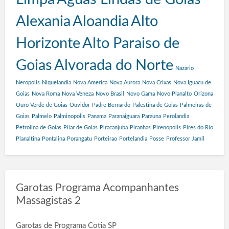
Alexania
Aloandia
Alto
Horizonte
Alto Paraiso de
Goias
Alvorada do Norte
Nazario
Neropolis
Niquelandia
Nova America
Nova Aurora
Nova Crixas
Nova Iguacu de
Goias
Nova Roma
Nova Veneza
Novo Brasil
Novo Gama
Novo Planalto
Orizona
Ouro Verde de Goias
Ouvidor
Padre Bernardo
Palestina de Goias
Palmeiras de
Goias
Palmelo
Palminopolis
Panama
Paranaiguara
Parauna
Perolandia
Petrolina de Goias
Pilar de Goias
Piracanjuba
Piranhas
Pirenopolis
Pires do Rio
Planaltina
Pontalina
Porangatu
Porteirao
Portelandia
Posse
Professor Jamil
Garotas Programa Acompanhantes
Massagistas 2
Garotas de Programa Cotia SP