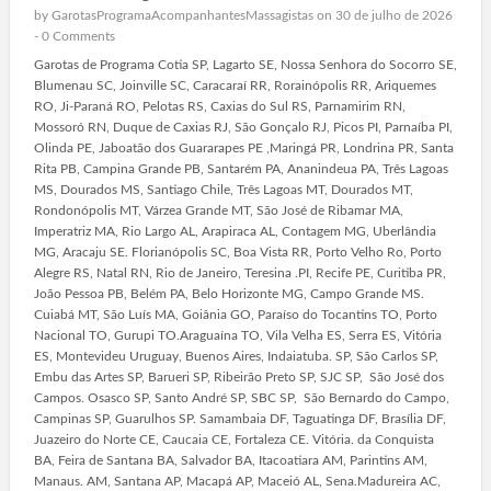
by
GarotasProgramaAcompanhantesMassagistas
on 30 de julho de 2026
-
0 Comments
Garotas de Programa Cotia SP, Lagarto SE, Nossa Senhora do Socorro SE,
Blumenau SC, Joinville SC, Caracaraí RR, Rorainópolis RR, Ariquemes
RO, Ji-Paraná RO, Pelotas RS, Caxias do Sul RS, Parnamirim RN,
Mossoró RN, Duque de Caxias RJ, São Gonçalo RJ, Picos PI, Parnaíba PI,
Olinda PE, Jaboatão dos Guararapes PE ,Maringá PR, Londrina PR, Santa
Rita PB, Campina Grande PB, Santarém PA, Ananindeua PA, Três Lagoas
MS, Dourados MS, Santiago Chile, Três Lagoas MT, Dourados MT,
Rondonópolis MT, Várzea Grande MT, São José de Ribamar MA,
Imperatriz MA, Rio Largo AL, Arapiraca AL, Contagem MG, Uberlândia
MG, Aracaju SE. Florianópolis SC, Boa Vista RR, Porto Velho Ro, Porto
Alegre RS, Natal RN, Rio de Janeiro, Teresina .PI, Recife PE, Curitiba PR,
João Pessoa PB, Belém PA, Belo Horizonte MG, Campo Grande MS.
Cuiabá MT, São Luís MA, Goiânia GO, Paraíso do Tocantins TO, Porto
Nacional TO, Gurupi TO.Araguaína TO, Vila Velha ES, Serra ES, Vitória
ES, Montevideu Uruguay, Buenos Aires, Indaiatuba. SP, São Carlos SP,
Embu das Artes SP, Barueri SP, Ribeirão Preto SP, SJC SP, São José dos
Campos. Osasco SP, Santo André SP, SBC SP, São Bernardo do Campo,
Campinas SP, Guarulhos SP. Samambaia DF, Taguatinga DF, Brasília DF,
Juazeiro do Norte CE, Caucaia CE, Fortaleza CE. Vitória. da Conquista
BA, Feira de Santana BA, Salvador BA, Itacoatiara AM, Parintins AM,
Manaus. AM, Santana AP, Macapá AP, Maceió AL, Sena.Madureira AC,