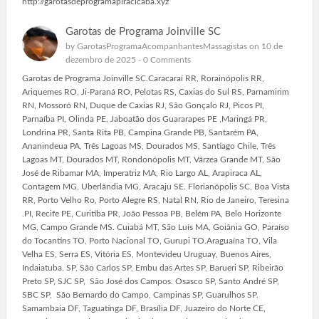
http://garotasdeprogramapiracicaba.xyz
Garotas de Programa Joinville SC
by
GarotasProgramaAcompanhantesMassagistas
on 10 de
dezembro de 2025 -
0 Comments
Garotas de Programa Joinville SC.Caracaraí RR, Rorainópolis RR,
Ariquemes RO, Ji-Paraná RO, Pelotas RS, Caxias do Sul RS, Parnamirim
RN, Mossoró RN, Duque de Caxias RJ, São Gonçalo RJ, Picos PI,
Parnaíba PI, Olinda PE, Jaboatão dos Guararapes PE ,Maringá PR,
Londrina PR, Santa Rita PB, Campina Grande PB, Santarém PA,
Ananindeua PA, Três Lagoas MS, Dourados MS, Santiago Chile, Três
Lagoas MT, Dourados MT, Rondonópolis MT, Várzea Grande MT, São
José de Ribamar MA, Imperatriz MA, Rio Largo AL, Arapiraca AL,
Contagem MG, Uberlândia MG, Aracaju SE. Florianópolis SC, Boa Vista
RR, Porto Velho Ro, Porto Alegre RS, Natal RN, Rio de Janeiro, Teresina
.PI, Recife PE, Curitiba PR, João Pessoa PB, Belém PA, Belo Horizonte
MG, Campo Grande MS. Cuiabá MT, São Luís MA, Goiânia GO, Paraíso
do Tocantins TO, Porto Nacional TO, Gurupi TO.Araguaína TO, Vila
Velha ES, Serra ES, Vitória ES, Montevideu Uruguay, Buenos Aires,
Indaiatuba. SP, São Carlos SP, Embu das Artes SP, Barueri SP, Ribeirão
Preto SP, SJC SP, São José dos Campos. Osasco SP, Santo André SP,
SBC SP, São Bernardo do Campo, Campinas SP, Guarulhos SP.
Samambaia DF, Taguatinga DF, Brasília DF, Juazeiro do Norte CE,