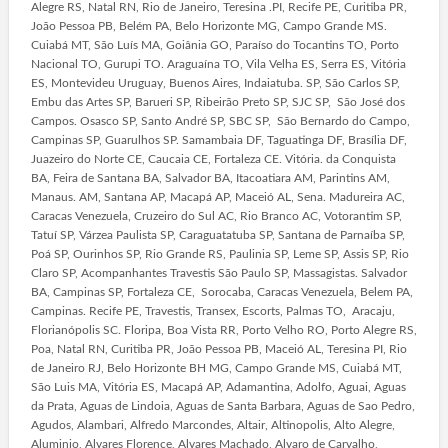
Alegre RS, Natal RN, Rio de Janeiro, Teresina .PI, Recife PE, Curitiba PR,
João Pessoa PB, Belém PA, Belo Horizonte MG, Campo Grande MS.
Cuiabá MT, São Luís MA, Goiânia GO, Paraíso do Tocantins TO, Porto
Nacional TO, Gurupi TO. Araguaína TO, Vila Velha ES, Serra ES, Vitória
ES, Montevideu Uruguay, Buenos Aires, Indaiatuba. SP, São Carlos SP,
Embu das Artes SP, Barueri SP, Ribeirão Preto SP, SJC SP, São José dos
Campos. Osasco SP, Santo André SP, SBC SP, São Bernardo do Campo,
Campinas SP, Guarulhos SP. Samambaia DF, Taguatinga DF, Brasília DF,
Juazeiro do Norte CE, Caucaia CE, Fortaleza CE. Vitória. da Conquista
BA, Feira de Santana BA, Salvador BA, Itacoatiara AM, Parintins AM,
Manaus. AM, Santana AP, Macapá AP, Maceió AL, Sena. Madureira AC,
Caracas Venezuela, Cruzeiro do Sul AC, Rio Branco AC, Votorantim SP,
Tatuí SP, Várzea Paulista SP, Caraguatatuba SP, Santana de Parnaíba SP,
Poá SP, Ourinhos SP, Rio Grande RS, Paulinia SP, Leme SP, Assis SP, Rio
Claro SP, Acompanhantes Travestis São Paulo SP, Massagistas. Salvador
BA, Campinas SP, Fortaleza CE, Sorocaba, Caracas Venezuela, Belem PA,
Campinas. Recife PE, Travestis, Transex, Escorts, Palmas TO, Aracaju,
Florianópolis SC. Floripa, Boa Vista RR, Porto Velho RO, Porto Alegre RS,
Poa, Natal RN, Curitiba PR, João Pessoa PB, Maceió AL, Teresina PI, Rio
de Janeiro RJ, Belo Horizonte BH MG, Campo Grande MS, Cuiabá MT,
São Luis MA, Vitória ES, Macapá AP, Adamantina, Adolfo, Aguai, Aguas
da Prata, Aguas de Lindoia, Aguas de Santa Barbara, Aguas de Sao Pedro,
Agudos, Alambari, Alfredo Marcondes, Altair, Altinopolis, Alto Alegre,
Aluminio, Alvares Florence, Alvares Machado, Alvaro de Carvalho,