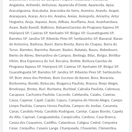
Angatuba, Anhembi, Anhumas, Aparecida d'Oeste, Aparecida, Apiai,
Aracariguama, Aracatuba, Aracoiaba da Serra, Aramina, Arandu, Arapei,
Araraquara, Araras, Arco-Iris, Arealva, Areias, Areiopolis, Ariranha, Artur
Nogueira, Aruja, Aspasia, Assis, Atibaia, Auriflama, Avai, Avanhandava,
Avare, Bady Bassitt, Balbinos, BalsamoGarotas de Programa Itapeva SP,
Mairiporã SP, Caieiras SP, Itanhaém SP, Birigui SP, Guaratinguetá SP,
Barretos SP, Jandira SP, Ribeirão Pires SP, Sertãozinho SP, Bananal, Barao
de Antonina, Barbosa, Bariri, Barra Bonita, Barra do Chapeu, Barra do
Turvo. Barretos, Barrinha, Barueri, Bastos, Batatais, Bauru, Bebedouro,
Bento de Abreu, Bernardino de Campos. Bertioga, Bilac, Birigui, Biritiba-
Mirim, Boa Esperanca do Sul, Bocaina, Bofete, Boituva.Garotas de
Programa Itapeva SP, Mairiporã SP, Caieiras SP, Itanhaém SP, Birigui SP,
Guaratinguetá SP, Barretos SP, Jandira SP, Ribeirão Pires SP, Sertãozinho
SP, Bom Jesus dos Perdoes, Bom Sucesso de Itarare, Bora, Boraceia,
Borborema, Borebi, Botucatu. Braganca Paulista, Brauna, Brejo Alegre,
Brodosqui, Brotas, Buri, Buritama, Buritizal, Cabralia Paulista, Cabreuva,
Cacapava, Cachoeira Paulista, Caconde, Cafelandia, Caiabu, Caieiras,
Caiua, Cajamar, Cajati, Cajobi, Cajuru, Campina do Monte Alegre, Campo
Limpo Paulista, Campos Novos Paulista, Campos do Jordao, Cananeia,
Canas, Candido Mota, Candido Rodrigues, Canitar, Capao Bonito, Capela
do Alto, Capivari, Caraguatatuba, Carapicuiba, Cardoso, Casa Branca,
Cassia dos Coqueiros, Castilho, Catanduva, Catigua, Cedral, Cerqueira
Cesar, Cerquilho, Cesario Lange, Charqueada, Chavantes, Clementina,