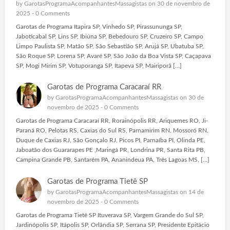
by
GarotasProgramaAcompanhantesMassagistas
on 30 de novembro de
2025 -
0 Comments
Garotas de Programa Itapira SP, Vinhedo SP, Pirassununga SP,
Jaboticabal SP, Lins SP, Ibiúna SP, Bebedouro SP, Cruzeiro SP, Campo
Limpo Paulista SP, Matão SP, São Sebastião SP, Arujá SP, Ubatuba SP,
São Roque SP, Lorena SP, Avaré SP, São João da Boa Vista SP, Caçapava
SP, Mogi Mirim SP, Votuporanga SP, Itapeva SP, Mairiporã […]
Garotas de Programa Caracaraí RR
by
GarotasProgramaAcompanhantesMassagistas
on 30 de
novembro de 2025 -
0 Comments
Garotas de Programa Caracaraí RR, Rorainópolis RR, Ariquemes RO, Ji-
Paraná RO, Pelotas RS, Caxias do Sul RS, Parnamirim RN, Mossoró RN,
Duque de Caxias RJ, São Gonçalo RJ, Picos PI, Parnaíba PI, Olinda PE,
Jaboatão dos Guararapes PE ,Maringá PR, Londrina PR, Santa Rita PB,
Campina Grande PB, Santarém PA, Ananindeua PA, Três Lagoas MS, […]
Garotas de Programa Tietê SP
by
GarotasProgramaAcompanhantesMassagistas
on 14 de
novembro de 2025 -
0 Comments
Garotas de Programa Tietê SP Ituverava SP, Vargem Grande do Sul SP,
Jardinópolis SP, Itápolis SP, Orlândia SP, Serrana SP, Presidente Epitácio