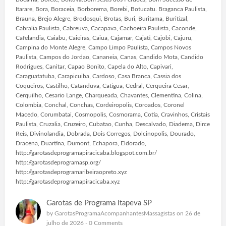
Itarare, Bora, Boraceia, Borborema, Borebi, Botucatu. Braganca Paulista,
Brauna, Brejo Alegre, Brodosqui, Brotas, Buri, Buritama, Buritizal,
Cabralia Paulista, Cabreuva, Cacapava, Cachoeira Paulista, Caconde,
Cafelandia, Caiabu, Caieiras, Caiua, Cajamar, Cajati, Cajobi, Cajuru,
Campina do Monte Alegre, Campo Limpo Paulista, Campos Novos
Paulista, Campos do Jordao, Cananeia, Canas, Candido Mota, Candido
Rodrigues, Canitar, Capao Bonito, Capela do Alto, Capivari,
Caraguatatuba, Carapicuiba, Cardoso, Casa Branca, Cassia dos
Coqueiros, Castilho, Catanduva, Catigua, Cedral, Cerqueira Cesar,
Cerquilho, Cesario Lange, Charqueada, Chavantes, Clementina, Colina,
Colombia, Conchal, Conchas, Cordeiropolis, Coroados, Coronel
Macedo, Corumbatai, Cosmopolis, Cosmorama, Cotia, Cravinhos, Cristais
Paulista, Cruzalia, Cruzeiro, Cubatao, Cunha, Descalvado, Diadema, Dirce
Reis, Divinolandia, Dobrada, Dois Corregos, Dolcinopolis, Dourado,
Dracena, Duartina, Dumont, Echapora, Eldorado,
http://garotasdeprogramapiracicaba.blogspot.com.br/
http://garotasdeprogramasp.org/
http://garotasdeprogramaribeiraopreto.xyz
http://garotasdeprogramapiracicaba.xyz
Garotas de Programa Itapeva SP
by
GarotasProgramaAcompanhantesMassagistas
on 26 de
julho de 2026 -
0 Comments