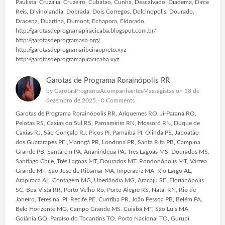
Paulista, Cruzalia, Cruzeiro, Cubatao, Cunha, Descalvado, Diadema, Dirce
Reis, Divinolandia, Dobrada, Dois Corregos, Dolcinopolis, Dourado,
Dracena, Duartina, Dumont, Echapora, Eldorado,
http://garotasdeprogramapiracicaba.blogspot.com.br/
http://garotasdeprogramasp.org/
http://garotasdeprogramaribeiraopreto.xyz
http://garotasdeprogramapiracicaba.xyz
Garotas de Programa Rorainópolis RR
by
GarotasProgramaAcompanhantesMassagistas
on 18 de
dezembro de 2025 -
0 Comments
Garotas de Programa Rorainópolis RR, Ariquemes RO, Ji-Paraná RO,
Pelotas RS, Caxias do Sul RS, Parnamirim RN, Mossoró RN, Duque de
Caxias RJ, São Gonçalo RJ, Picos PI, Parnaíba PI, Olinda PE, Jaboatão
dos Guararapes PE ,Maringá PR, Londrina PR, Santa Rita PB, Campina
Grande PB, Santarém PA, Ananindeua PA, Três Lagoas MS, Dourados MS,
Santiago Chile, Três Lagoas MT, Dourados MT, Rondonópolis MT, Várzea
Grande MT, São José de Ribamar MA, Imperatriz MA, Rio Largo AL,
Arapiraca AL, Contagem MG, Uberlândia MG, Aracaju SE. Florianópolis
SC, Boa Vista RR, Porto Velho Ro, Porto Alegre RS, Natal RN, Rio de
Janeiro, Teresina .PI, Recife PE, Curitiba PR, João Pessoa PB, Belém PA,
Belo Horizonte MG, Campo Grande MS. Cuiabá MT, São Luís MA,
Goiânia GO, Paraíso do Tocantins TO, Porto Nacional TO, Gurupi