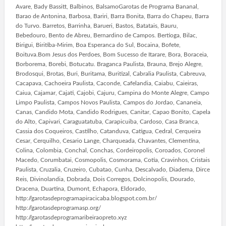
Avare, Bady Bassitt, Balbinos, BalsamoGarotas de Programa Bananal,
Barao de Antonina, Barbosa, Bariri, Barra Bonita, Barra do Chapeu, Barra
do Turvo. Barretos, Barrinha, Barueri, Bastos, Batatais, Bauru,
Bebedouro, Bento de Abreu, Bernardino de Campos. Bertioga, Bilac,
Birigui, Biritiba-Mirim, Boa Esperanca do Sul, Bocaina, Bofete,
Boituva.Bom Jesus dos Perdoes, Bom Sucesso de Itarare, Bora, Boraceia,
Borborema, Borebi, Botucatu. Braganca Paulista, Brauna, Brejo Alegre,
Brodosqui, Brotas, Buri, Buritama, Buritizal, Cabralia Paulista, Cabreuva,
Cacapava, Cachoeira Paulista, Caconde, Cafelandia, Caiabu, Caieiras,
Caiua, Cajamar, Cajati, Cajobi, Cajuru, Campina do Monte Alegre, Campo
Limpo Paulista, Campos Novos Paulista, Campos do Jordao, Cananeia,
Canas, Candido Mota, Candido Rodrigues, Canitar, Capao Bonito, Capela
do Alto, Capivari, Caraguatatuba, Carapicuiba, Cardoso, Casa Branca,
Cassia dos Coqueiros, Castilho, Catanduva, Catigua, Cedral, Cerqueira
Cesar, Cerquilho, Cesario Lange, Charqueada, Chavantes, Clementina,
Colina, Colombia, Conchal, Conchas, Cordeiropolis, Coroados, Coronel
Macedo, Corumbatai, Cosmopolis, Cosmorama, Cotia, Cravinhos, Cristais
Paulista, Cruzalia, Cruzeiro, Cubatao, Cunha, Descalvado, Diadema, Dirce
Reis, Divinolandia, Dobrada, Dois Corregos, Dolcinopolis, Dourado,
Dracena, Duartina, Dumont, Echapora, Eldorado,
http://garotasdeprogramapiracicaba.blogspot.com.br/
http://garotasdeprogramasp.org/
http://garotasdeprogramaribeiraopreto.xyz