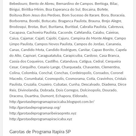
Bebedouro, Bento de Abreu, Bernardino de Campos. Bertioga, Bilac,
Birigui, Biritiba-Mirim, Boa Esperanca do Sul, Bocaina, Bofete,
Boituva.Bom Jesus dos Perdoes, Bom Sucesso de Itarare, Bora, Boraceia,
Borborema, Borebi, Botucatu. Braganca Paulista, Brauna, Brejo Alegre,
Brodosqui, Brotas, Buri, Buritama, Buritizal, Cabralia Paulista, Cabreuva,
Cacapava, Cachoeira Paulista, Caconde, Cafelandia, Caiabu, Caieiras,
Caiua, Cajamar, Cajati, Cajobi, Cajuru, Campina do Monte Alegre, Campo
Limpo Paulista, Campos Novos Paulista, Campos do Jordao, Cananeia,
Canas, Candido Mota, Candido Rodrigues, Canitar, Capao Bonito, Capela
do Alto, Capivari, Caraguatatuba, Carapicuiba, Cardoso, Casa Branca,
Cassia dos Coqueiros, Castilho, Catanduva, Catigua, Cedral, Cerqueira
Cesar, Cerquilho, Cesario Lange, Charqueada, Chavantes, Clementina,
Colina, Colombia, Conchal, Conchas, Cordeiropolis, Coroados, Coronel
Macedo, Corumbatai, Cosmopolis, Cosmorama, Cotia, Cravinhos, Cristais
Paulista, Cruzalia, Cruzeiro, Cubatao, Cunha, Descalvado, Diadema, Dirce
Reis, Divinolandia, Dobrada, Dois Corregos, Dolcinopolis, Dourado,
Dracena, Duartina, Dumont, Echapora, Eldorado,
http://garotasdeprogramapiracicaba.blogspot.com.br/
http://garotasdeprogramasp.org/
http://garotasdeprogramaribeiraopreto.xyz
http://garotasdeprogramapiracicaba.xyz
Garotas de Programa Itapira SP