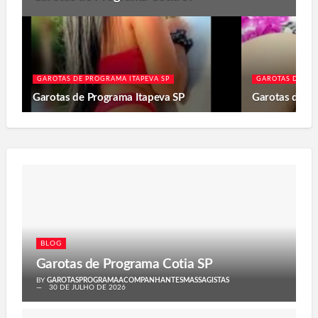
GAROTAS DE PROGRAMA ITAPEVA SP
GAROTAS DE PR
Garotas de Programa Itapeva SP
Garotas de P
BLOG
Garotas de Programa Cotia SP
BY
GAROTASPROGRAMAACOMPANHANTESMASSAGISTAS
30 DE JULHO DE 2026