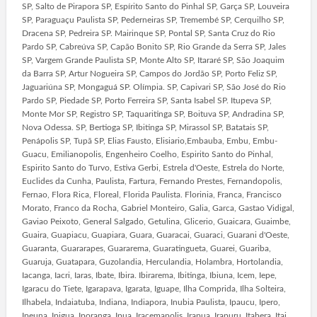
SP, Salto de Pirapora SP, Espírito Santo do Pinhal SP, Garça SP, Louveira
SP, Paraguaçu Paulista SP, Pederneiras SP, Tremembé SP, Cerquilho SP,
Dracena SP, Pedreira SP. Mairinque SP, Pontal SP, Santa Cruz do Rio
Pardo SP, Cabreúva SP, Capão Bonito SP, Rio Grande da Serra SP, Jales
SP, Vargem Grande Paulista SP, Monte Alto SP, Itararé SP, São Joaquim
da Barra SP, Artur Nogueira SP, Campos do Jordão SP, Porto Feliz SP,
Jaguariúna SP, Mongaguá SP. Olímpia. SP, Capivari SP, São José do Rio
Pardo SP, Piedade SP, Porto Ferreira SP, Santa Isabel SP. Itupeva SP,
Monte Mor SP, Registro SP, Taquaritinga SP, Boituva SP, Andradina SP,
Nova Odessa. SP, Bertioga SP, Ibitinga SP, Mirassol SP, Batatais SP,
Penápolis SP, Tupã SP, Elias Fausto, Elisiario,Embauba, Embu, Embu-
Guacu, Emilianopolis, Engenheiro Coelho, Espirito Santo do Pinhal,
Espirito Santo do Turvo, Estiva Gerbi, Estrela d'Oeste, Estrela do Norte,
Euclides da Cunha, Paulista, Fartura, Fernando Prestes, Fernandopolis,
Fernao, Flora Rica, Floreal, Florida Paulista. Florinia, Franca, Francisco
Morato, Franco da Rocha, Gabriel Monteiro, Galia, Garca, Gastao Vidigal,
Gaviao Peixoto, General Salgado, Getulina, Glicerio, Guaicara, Guaimbe,
Guaira, Guapiacu, Guapiara, Guara, Guaracai, Guaraci, Guarani d'Oeste,
Guaranta, Guararapes, Guararema, Guaratingueta, Guarei, Guariba,
Guaruja, Guatapara, Guzolandia, Herculandia, Holambra, Hortolandia,
Iacanga, Iacri, Iaras, Ibate, Ibira. Ibirarema, Ibitinga, Ibiuna, Icem, Iepe,
Igaracu do Tiete, Igarapava, Igarata, Iguape, Ilha Comprida, Ilha Solteira,
Ilhabela, Indaiatuba, Indiana, Indiapora, Inubia Paulista, Ipaucu, Ipero,
Ipeuna, Ipigua, Iporanga, Ipua, Iracemapolis, Irapua, Irapuru, Itabera, Itai,