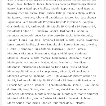
Itajobi, Itaju, Itanhaem, Itaoca, Itapecerica da Serra, Itapetininga, Itapeva,
Itapevi, Itapira, Itapirapua Paulista, Itapolis, Itaporanga, Itapui, Itapura,
Itaquaquecetuba, Itarare, Itariri, Itatiba, Itatinga, Itirapina, Itirapua, Itobi,
Itu, Itupeva, Ituverava, Jaborandi, Jaboticabal, Jacarei, Jaci, Jacupiranga,
Jaguariuna, Jales,Garotas de Programa Tietê SP, Ituverava SP, Vargem
Grande do Sul SP, Jardinópolis SP, Itápolis SP, Orlândia SP, Serrana. SP,
Presidente Epitácio SP, Jambeiro, Jandira. Jardinopolis, Jarinu, Jau,
Jeriquara, Joanopolis, Joao Ramalho, Jose Bonifacio. Julio Mesquita,
Jumirim, Juquia, Juquitiba, Lagoinha, Laranjal Paulista, Lavinia, Lavrinhas,
Leme. Lencois Paulista, Limeira, Lindoia, Lins, Lorena, Lourdes, Louveira,
Lucelia, Lucianopolis, Luis Antonio, Luiziania, Lupercio, Lutecia,
Macatuba, Macaubal, Macedonia, Magda, Mairinque. Mairipora,
Manduri, Maraba Paulista, Maracai, Marapoama, Mariapolis, Marilia,
Marinopolis. Martinopolis, Matao, Maua, Mendonca, Meridiano,
Mesopolis, Miguelopolis, Mineiros do Tiete. Mira Estrela, Miracatu,
Mirandopolis, Mirante do Paranapanema, Mirassol, Mirassolandia,
Mococa.Garotas de Programa Tietê SP, Ituverava SP, Vargem Grande do
Sul SP, Jardinópolis SP, Itápolis SP, Orlândia SP, Serrana SP, Presidente
Epitácio SP, Salto de Pirapora SP. Espírito Santo do Pinhal SP, Rio Grande
da Serra SP, Mogi Guacu, Moji das Cruzes, Moji-Mirim, Mombuca,
Moncoes, Mongagua, Monte Alegre do Sul. Monte Alto, Monte Aprazivel,
Monte Azul Paulista, Monte Castelo, Monte Mor, Monteiro Lobato.
Morro Agudo, Morungaba, Motuca, Murutinga do Sul, Nantes,