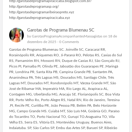
http://garotasdeprogramapiracicaba.blogspot.com.br/
http://garotasdeprogramasp.org/
http://garotasdeprogramaribeiraopreto.xyz
http://garotasdeprogramapiracicaba.xyz
Garotas de Programa Blumenau SC
by
GarotasProgramaAcompanhantesMassagistas
on 18 de
dezembro de 2025 -
0 Comments
Garotas de Programa Blumenau SC. Joinville SC, Caracaraí RR,
Rorainópolis RR, Ariquemes RO, Ji-Paraná RO, Pelotas RS, Caxias do Sul
RS, Parnamirim RN, Mossoró RN, Duque de Caxias RJ, São Gonçalo RJ,
Picos PI, Parnaíba PI, Olinda PE, Jaboatão dos Guararapes PE ,Maringá
PR, Londrina PR, Santa Rita PB, Campina Grande PB, Santarém PA,
Ananindeua PA, Três Lagoas MS, Dourados MS, Santiago Chile, Três
Lagoas MT, Dourados MT, Rondonópolis MT, Várzea Grande MT, São
José de Ribamar MA, Imperatriz MA, Rio Largo AL, Arapiraca AL,
Contagem MG, Uberlândia MG, Aracaju SE. Florianópolis SC, Boa Vista
RR, Porto Velho Ro, Porto Alegre RS, Natal RN, Rio de Janeiro, Teresina
.PI, Recife PE, Curitiba PR, João Pessoa PB, Belém PA, Belo Horizonte
MG, Campo Grande MS. Cuiabá MT, São Luís MA, Goiânia GO, Paraíso
do Tocantins TO, Porto Nacional TO, Gurupi TO.Araguaína TO, Vila
Velha ES, Serra ES, Vitória ES, Montevideu Uruguay, Buenos Aires,
Indaiatuba. SP, São Carlos SP, Embu das Artes SP, Barueri SP, Ribeirão