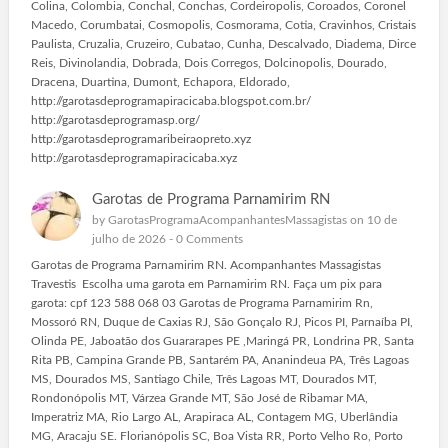
Colina, Colombia, Conchal, Conchas, Cordeiropolis, Coroados, Coronel
Macedo, Corumbatai, Cosmopolis, Cosmorama, Cotia, Cravinhos, Cristais
Paulista, Cruzalia, Cruzeiro, Cubatao, Cunha, Descalvado, Diadema, Dirce
Reis, Divinolandia, Dobrada, Dois Corregos, Dolcinopolis, Dourado,
Dracena, Duartina, Dumont, Echapora, Eldorado,
http://garotasdeprogramapiracicaba.blogspot.com.br/
http://garotasdeprogramasp.org/
http://garotasdeprogramaribeiraopreto.xyz
http://garotasdeprogramapiracicaba.xyz
Garotas de Programa Parnamirim RN
by
GarotasProgramaAcompanhantesMassagistas
on 10 de
julho de 2026 -
0 Comments
Garotas de Programa Parnamirim RN. Acompanhantes Massagistas
Travestis Escolha uma garota em Parnamirim RN. Faça um pix para
garota: cpf 123 588 068 03 Garotas de Programa Parnamirim Rn,
Mossoró RN, Duque de Caxias RJ, São Gonçalo RJ, Picos PI, Parnaíba PI,
Olinda PE, Jaboatão dos Guararapes PE ,Maringá PR, Londrina PR, Santa
Rita PB, Campina Grande PB, Santarém PA, Ananindeua PA, Três Lagoas
MS, Dourados MS, Santiago Chile, Três Lagoas MT, Dourados MT,
Rondonópolis MT, Várzea Grande MT, São José de Ribamar MA,
Imperatriz MA, Rio Largo AL, Arapiraca AL, Contagem MG, Uberlândia
MG, Aracaju SE. Florianópolis SC, Boa Vista RR, Porto Velho Ro, Porto