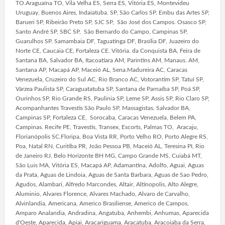
TO.Araguaína TO, Vila Velha ES, Serra ES, Vitória ES, Montevideu
Uruguay, Buenos Aires, Indaiatuba. SP, São Carlos SP, Embu das Artes SP,
Barueri SP, Ribeirão Preto SP, SJC SP, São José dos Campos. Osasco SP,
Santo André SP, SBC SP, São Bernardo do Campo, Campinas SP,
Guarulhos SP. Samambaia DF, Taguatinga DF, Brasília DF, Juazeiro do
Norte CE, Caucaia CE, Fortaleza CE. Vitória. da Conquista BA, Feira de
Santana BA, Salvador BA, Itacoatiara AM, Parintins AM, Manaus. AM,
Santana AP, Macapá AP, Maceió AL, Sena.Madureira AC, Caracas
Venezuela, Cruzeiro do Sul AC, Rio Branco AC, Votorantim SP, Tatuí SP,
Várzea Paulista SP, Caraguatatuba SP, Santana de Parnaíba SP, Poá SP,
Ourinhos SP, Rio Grande RS, Paulinia SP, Leme SP, Assis SP, Rio Claro SP,
Acompanhantes Travestis São Paulo SP, Massagistas. Salvador BA,
Campinas SP, Fortaleza CE, Sorocaba, Caracas Venezuela, Belem PA,
Campinas. Recife PE, Travestis, Transex, Escorts, Palmas TO, Aracaju,
Florianópolis SC.Floripa, Boa Vista RR, Porto Velho RO, Porto Alegre RS,
Poa, Natal RN, Curitiba PR, João Pessoa PB, Maceió AL, Teresina PI, Rio
de Janeiro RJ, Belo Horizonte BH MG, Campo Grande MS, Cuiabá MT,
São Luis MA, Vitória ES, Macapá AP, Adamantina, Adolfo, Aguai, Aguas
da Prata, Aguas de Lindoia, Aguas de Santa Barbara, Aguas de Sao Pedro,
Agudos, Alambari, Alfredo Marcondes, Altair, Altinopolis, Alto Alegre,
Aluminio, Alvares Florence, Alvares Machado, Alvaro de Carvalho,
Alvinlandia, Americana, Americo Brasiliense, Americo de Campos,
Amparo Analandia, Andradina, Angatuba, Anhembi, Anhumas, Aparecida
d'Oeste, Aparecida, Apiai, Aracariguama, Aracatuba, Aracoiaba da Serra,