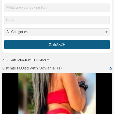
SEARCH
ADS TAGGED WITH "JOVIANIA"
Listings tagged with "Joviania" (1)
R
F
Acompanhantes
f
Tremembé
a
SP
t
J