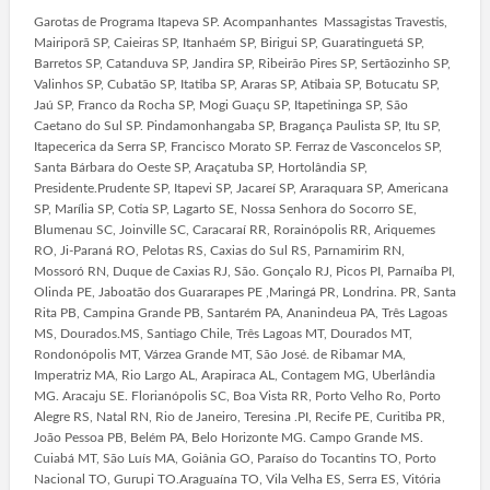
Garotas de Programa Itapeva SP. Acompanhantes Massagistas Travestis,
Mairiporã SP, Caieiras SP, Itanhaém SP, Birigui SP, Guaratinguetá SP,
Barretos SP, Catanduva SP, Jandira SP, Ribeirão Pires SP, Sertãozinho SP,
Valinhos SP, Cubatão SP, Itatiba SP, Araras SP, Atibaia SP, Botucatu SP,
Jaú SP, Franco da Rocha SP, Mogi Guaçu SP, Itapetininga SP, São
Caetano do Sul SP. Pindamonhangaba SP, Bragança Paulista SP, Itu SP,
Itapecerica da Serra SP, Francisco Morato SP. Ferraz de Vasconcelos SP,
Santa Bárbara do Oeste SP, Araçatuba SP, Hortolândia SP,
Presidente.Prudente SP, Itapevi SP, Jacareí SP, Araraquara SP, Americana
SP, Marília SP, Cotia SP, Lagarto SE, Nossa Senhora do Socorro SE,
Blumenau SC, Joinville SC, Caracaraí RR, Rorainópolis RR, Ariquemes
RO, Ji-Paraná RO, Pelotas RS, Caxias do Sul RS, Parnamirim RN,
Mossoró RN, Duque de Caxias RJ, São. Gonçalo RJ, Picos PI, Parnaíba PI,
Olinda PE, Jaboatão dos Guararapes PE ,Maringá PR, Londrina. PR, Santa
Rita PB, Campina Grande PB, Santarém PA, Ananindeua PA, Três Lagoas
MS, Dourados.MS, Santiago Chile, Três Lagoas MT, Dourados MT,
Rondonópolis MT, Várzea Grande MT, São José. de Ribamar MA,
Imperatriz MA, Rio Largo AL, Arapiraca AL, Contagem MG, Uberlândia
MG. Aracaju SE. Florianópolis SC, Boa Vista RR, Porto Velho Ro, Porto
Alegre RS, Natal RN, Rio de Janeiro, Teresina .PI, Recife PE, Curitiba PR,
João Pessoa PB, Belém PA, Belo Horizonte MG. Campo Grande MS.
Cuiabá MT, São Luís MA, Goiânia GO, Paraíso do Tocantins TO, Porto
Nacional TO, Gurupi TO.Araguaína TO, Vila Velha ES, Serra ES, Vitória