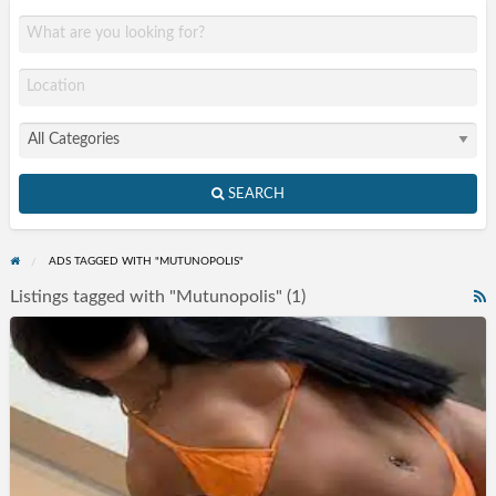
SEARCH
ADS TAGGED WITH "MUTUNOPOLIS"
Listings tagged with "Mutunopolis" (1)
R
F
Acompanhantes
f
Guarulhos
a
SP
t
M