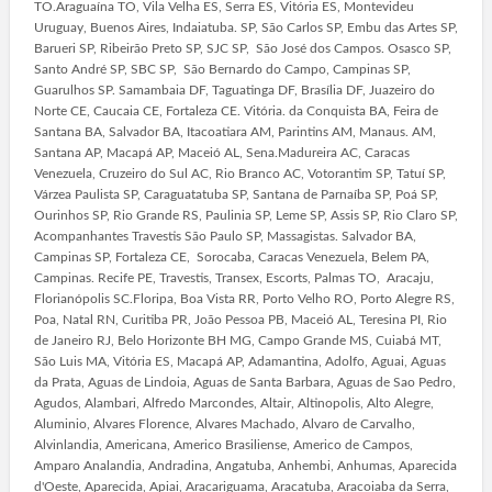
TO.Araguaína TO, Vila Velha ES, Serra ES, Vitória ES, Montevideu
Uruguay, Buenos Aires, Indaiatuba. SP, São Carlos SP, Embu das Artes SP,
Barueri SP, Ribeirão Preto SP, SJC SP, São José dos Campos. Osasco SP,
Santo André SP, SBC SP, São Bernardo do Campo, Campinas SP,
Guarulhos SP. Samambaia DF, Taguatinga DF, Brasília DF, Juazeiro do
Norte CE, Caucaia CE, Fortaleza CE. Vitória. da Conquista BA, Feira de
Santana BA, Salvador BA, Itacoatiara AM, Parintins AM, Manaus. AM,
Santana AP, Macapá AP, Maceió AL, Sena.Madureira AC, Caracas
Venezuela, Cruzeiro do Sul AC, Rio Branco AC, Votorantim SP, Tatuí SP,
Várzea Paulista SP, Caraguatatuba SP, Santana de Parnaíba SP, Poá SP,
Ourinhos SP, Rio Grande RS, Paulinia SP, Leme SP, Assis SP, Rio Claro SP,
Acompanhantes Travestis São Paulo SP, Massagistas. Salvador BA,
Campinas SP, Fortaleza CE, Sorocaba, Caracas Venezuela, Belem PA,
Campinas. Recife PE, Travestis, Transex, Escorts, Palmas TO, Aracaju,
Florianópolis SC.Floripa, Boa Vista RR, Porto Velho RO, Porto Alegre RS,
Poa, Natal RN, Curitiba PR, João Pessoa PB, Maceió AL, Teresina PI, Rio
de Janeiro RJ, Belo Horizonte BH MG, Campo Grande MS, Cuiabá MT,
São Luis MA, Vitória ES, Macapá AP, Adamantina, Adolfo, Aguai, Aguas
da Prata, Aguas de Lindoia, Aguas de Santa Barbara, Aguas de Sao Pedro,
Agudos, Alambari, Alfredo Marcondes, Altair, Altinopolis, Alto Alegre,
Aluminio, Alvares Florence, Alvares Machado, Alvaro de Carvalho,
Alvinlandia, Americana, Americo Brasiliense, Americo de Campos,
Amparo Analandia, Andradina, Angatuba, Anhembi, Anhumas, Aparecida
d'Oeste, Aparecida, Apiai, Aracariguama, Aracatuba, Aracoiaba da Serra,