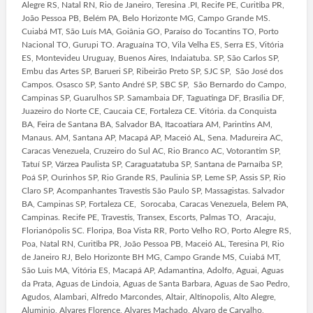
Alegre RS, Natal RN, Rio de Janeiro, Teresina .PI, Recife PE, Curitiba PR,
João Pessoa PB, Belém PA, Belo Horizonte MG, Campo Grande MS.
Cuiabá MT, São Luís MA, Goiânia GO, Paraíso do Tocantins TO, Porto
Nacional TO, Gurupi TO. Araguaína TO, Vila Velha ES, Serra ES, Vitória
ES, Montevideu Uruguay, Buenos Aires, Indaiatuba. SP, São Carlos SP,
Embu das Artes SP, Barueri SP, Ribeirão Preto SP, SJC SP, São José dos
Campos. Osasco SP, Santo André SP, SBC SP, São Bernardo do Campo,
Campinas SP, Guarulhos SP. Samambaia DF, Taguatinga DF, Brasília DF,
Juazeiro do Norte CE, Caucaia CE, Fortaleza CE. Vitória. da Conquista
BA, Feira de Santana BA, Salvador BA, Itacoatiara AM, Parintins AM,
Manaus. AM, Santana AP, Macapá AP, Maceió AL, Sena. Madureira AC,
Caracas Venezuela, Cruzeiro do Sul AC, Rio Branco AC, Votorantim SP,
Tatuí SP, Várzea Paulista SP, Caraguatatuba SP, Santana de Parnaíba SP,
Poá SP, Ourinhos SP, Rio Grande RS, Paulinia SP, Leme SP, Assis SP, Rio
Claro SP, Acompanhantes Travestis São Paulo SP, Massagistas. Salvador
BA, Campinas SP, Fortaleza CE, Sorocaba, Caracas Venezuela, Belem PA,
Campinas. Recife PE, Travestis, Transex, Escorts, Palmas TO, Aracaju,
Florianópolis SC. Floripa, Boa Vista RR, Porto Velho RO, Porto Alegre RS,
Poa, Natal RN, Curitiba PR, João Pessoa PB, Maceió AL, Teresina PI, Rio
de Janeiro RJ, Belo Horizonte BH MG, Campo Grande MS, Cuiabá MT,
São Luis MA, Vitória ES, Macapá AP, Adamantina, Adolfo, Aguai, Aguas
da Prata, Aguas de Lindoia, Aguas de Santa Barbara, Aguas de Sao Pedro,
Agudos, Alambari, Alfredo Marcondes, Altair, Altinopolis, Alto Alegre,
Aluminio, Alvares Florence, Alvares Machado, Alvaro de Carvalho,