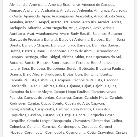
Alvinlandia, Americana, Americo Brasiliense, Americo de Campos,
Amparo Analandia, Andradina, Angatuba, Anhembi, Anhumas, Aparecida
d'Oeste, Aparecida, Apiai, Aracariguama, Aracatuba, Aracoiaba da Serra,
Aramina, Arandu, Arapei, Araraquara, Araras, Arco-Iris, Arealva, Areias,
Areiopolis, Ariranha, Artur Nogueira, Aruja, Aspasia, Assis, Atibaia,
Auriflama, Avai, Avanhandava, Avare, Bady Bassitt, Balbinos, Balsamo
Garotas de Programa Bananal, Barao de Antonina, Barbosa, Bariri, Barra
Bonita, Barra do Chapeu, Barra do Turvo. Barretos, Barrinha, Barueri,
Bastos, Batatais, Bauru, Bebedouro, Bento de Abreu, Bernardino de
Campos. Bertioga, Bilac, Birigui, Biritiba-Mirim, Boa Esperanca do Sul,
Bocaina, Bofete, Boituva. Bom Jesus dos Perdoes, Bom Sucesso de
Itarare, Bora, Boraceia, Borborema, Borebi, Botucatu. Braganca Paulista,
Brauna, Brejo Alegre, Brodosqui, Brotas, Buri, Buritama, Buritizal,
Cabralia Paulista, Cabreuva, Cacapava, Cachoeira Paulista, Caconde,
Cafelandia, Caiabu, Caieiras, Caiua, Cajamar, Cajati, Cajobi, Cajuru,
Campina do Monte Alegre, Campo Limpo Paulista, Campos Novos
Paulista, Campos do Jordao, Cananeia, Canas, Candido Mota, Candido
Rodrigues, Canitar, Capao Bonito, Capela do Alto, Capivari,
Caraguatatuba, Carapicuiba, Cardoso, Casa Branca, Cassia dos
Coqueiros, Castilho, Catanduva, Catigua, Cedral, Cerqueira Cesar,
Cerquilho, Cesario Lange, Charqueada, Chavantes, Clementina, Colina,
Colombia, Conchal, Conchas, Cordeiropolis, Coroados, Coronel
Macedo, Corumbatai, Cosmopolis, Cosmorama, Cotia, Cravinhos, Cristais