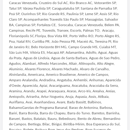
Caracas Venezuela, Cruzeiro do Sul AC, Rio Branco AC, Votorantim SP,
Tatuí SP, Várzea Paulista SP, Caraguatatuba SP, Santana de Parnaíba SP,
Poá SP, Ourinhos SP, Rio Grande RS, Paulinia SP, Leme SP, Assis SP, Rio
Claro SP, Acompanhantes Travestis São Paulo SP, Massagistas. Salvador
BA, Campinas SP, Fortaleza CE, Sorocaba, Caracas Venezuela, Belem PA,
Campinas. Recife PE, Travestis, Transex, Escorts, Palmas TO, Aracaju,
Florianópolis SC.Floripa, Boa Vista RR, Porto Velho RO, Porto Alegre RS,
Poa, Natal RN, Curitiba PR, João Pessoa PB, Maceió AL, Teresina PI, Rio
de Janeiro RJ, Belo Horizonte BH MG, Campo Grande MS, Cuiabá MT,
São Luis MA, Vitória ES, Macapá AP, Adamantina, Adolfo, Aguai, Aguas
da Prata, Aguas de Lindoia, Aguas de Santa Barbara, Aguas de Sao Pedro,
Agudos, Alambari, Alfredo Marcondes, Altair, Altinopolis, Alto Alegre,
Aluminio, Alvares Florence, Alvares Machado, Alvaro de Carvalho,
Alvinlandia, Americana, Americo Brasiliense, Americo de Campos,
Amparo Analandia, Andradina, Angatuba, Anhembi, Anhumas, Aparecida
d'Oeste, Aparecida, Apiai, Aracariguama, Aracatuba, Aracoiaba da Serra,
Aramina, Arandu, Arapei, Araraquara, Araras, Arco-Iris, Arealva, Areias,
Areiopolis, Ariranha, Artur Nogueira, Aruja, Aspasia, Assis, Atibaia,
Auriflama, Avai, Avanhandava, Avare, Bady Bassitt, Balbinos,
BalsamoGarotas de Programa Bananal, Barao de Antonina, Barbosa,
Bariri, Barra Bonita, Barra do Chapeu, Barra do Turvo. Barretos, Barrinha,
Barueri, Bastos, Batatais, Bauru, Bebedouro, Bento de Abreu, Bernardino
de Campos. Bertioga, Bilac, Birigui, Biritiba-Mirim, Boa Esperanca do Sul,
Bocaina, Bofete, Boituva.Bom Jesus dos Perdoes, Bom Sucesso de