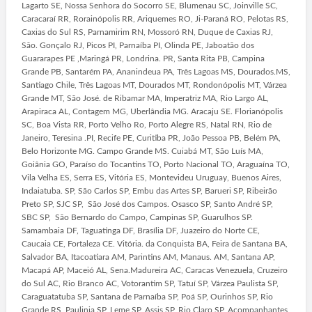
Lagarto SE, Nossa Senhora do Socorro SE, Blumenau SC, Joinville SC,
Caracaraí RR, Rorainópolis RR, Ariquemes RO, Ji-Paraná RO, Pelotas RS,
Caxias do Sul RS, Parnamirim RN, Mossoró RN, Duque de Caxias RJ,
São. Gonçalo RJ, Picos PI, Parnaíba PI, Olinda PE, Jaboatão dos
Guararapes PE ,Maringá PR, Londrina. PR, Santa Rita PB, Campina
Grande PB, Santarém PA, Ananindeua PA, Três Lagoas MS, Dourados.MS,
Santiago Chile, Três Lagoas MT, Dourados MT, Rondonópolis MT, Várzea
Grande MT, São José. de Ribamar MA, Imperatriz MA, Rio Largo AL,
Arapiraca AL, Contagem MG, Uberlândia MG. Aracaju SE. Florianópolis
SC, Boa Vista RR, Porto Velho Ro, Porto Alegre RS, Natal RN, Rio de
Janeiro, Teresina .PI, Recife PE, Curitiba PR, João Pessoa PB, Belém PA,
Belo Horizonte MG. Campo Grande MS. Cuiabá MT, São Luís MA,
Goiânia GO, Paraíso do Tocantins TO, Porto Nacional TO, Araguaína TO,
Vila Velha ES, Serra ES, Vitória ES, Montevideu Uruguay, Buenos Aires,
Indaiatuba. SP, São Carlos SP, Embu das Artes SP, Barueri SP, Ribeirão
Preto SP, SJC SP, São José dos Campos. Osasco SP, Santo André SP,
SBC SP, São Bernardo do Campo, Campinas SP, Guarulhos SP.
Samambaia DF, Taguatinga DF, Brasília DF, Juazeiro do Norte CE,
Caucaia CE, Fortaleza CE. Vitória. da Conquista BA, Feira de Santana BA,
Salvador BA, Itacoatiara AM, Parintins AM, Manaus. AM, Santana AP,
Macapá AP, Maceió AL, Sena.Madureira AC, Caracas Venezuela, Cruzeiro
do Sul AC, Rio Branco AC, Votorantim SP, Tatuí SP, Várzea Paulista SP,
Caraguatatuba SP, Santana de Parnaíba SP, Poá SP, Ourinhos SP, Rio
Grande RS, Paulinia SP, Leme SP, Assis SP, Rio Claro SP, Acompanhantes