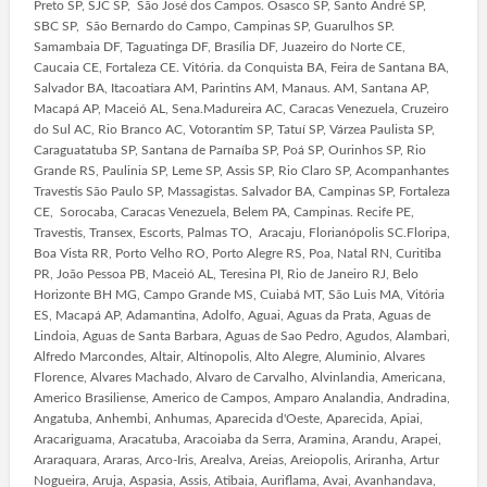
Preto SP, SJC SP, São José dos Campos. Osasco SP, Santo André SP,
SBC SP, São Bernardo do Campo, Campinas SP, Guarulhos SP.
Samambaia DF, Taguatinga DF, Brasília DF, Juazeiro do Norte CE,
Caucaia CE, Fortaleza CE. Vitória. da Conquista BA, Feira de Santana BA,
Salvador BA, Itacoatiara AM, Parintins AM, Manaus. AM, Santana AP,
Macapá AP, Maceió AL, Sena.Madureira AC, Caracas Venezuela, Cruzeiro
do Sul AC, Rio Branco AC, Votorantim SP, Tatuí SP, Várzea Paulista SP,
Caraguatatuba SP, Santana de Parnaíba SP, Poá SP, Ourinhos SP, Rio
Grande RS, Paulinia SP, Leme SP, Assis SP, Rio Claro SP, Acompanhantes
Travestis São Paulo SP, Massagistas. Salvador BA, Campinas SP, Fortaleza
CE, Sorocaba, Caracas Venezuela, Belem PA, Campinas. Recife PE,
Travestis, Transex, Escorts, Palmas TO, Aracaju, Florianópolis SC.Floripa,
Boa Vista RR, Porto Velho RO, Porto Alegre RS, Poa, Natal RN, Curitiba
PR, João Pessoa PB, Maceió AL, Teresina PI, Rio de Janeiro RJ, Belo
Horizonte BH MG, Campo Grande MS, Cuiabá MT, São Luis MA, Vitória
ES, Macapá AP, Adamantina, Adolfo, Aguai, Aguas da Prata, Aguas de
Lindoia, Aguas de Santa Barbara, Aguas de Sao Pedro, Agudos, Alambari,
Alfredo Marcondes, Altair, Altinopolis, Alto Alegre, Aluminio, Alvares
Florence, Alvares Machado, Alvaro de Carvalho, Alvinlandia, Americana,
Americo Brasiliense, Americo de Campos, Amparo Analandia, Andradina,
Angatuba, Anhembi, Anhumas, Aparecida d'Oeste, Aparecida, Apiai,
Aracariguama, Aracatuba, Aracoiaba da Serra, Aramina, Arandu, Arapei,
Araraquara, Araras, Arco-Iris, Arealva, Areias, Areiopolis, Ariranha, Artur
Nogueira, Aruja, Aspasia, Assis, Atibaia, Auriflama, Avai, Avanhandava,