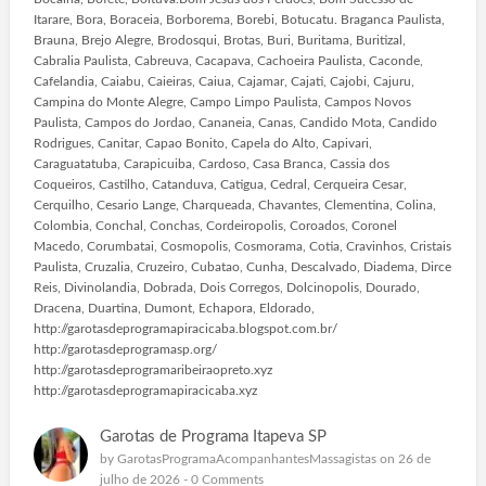
Itarare, Bora, Boraceia, Borborema, Borebi, Botucatu. Braganca Paulista,
Brauna, Brejo Alegre, Brodosqui, Brotas, Buri, Buritama, Buritizal,
Cabralia Paulista, Cabreuva, Cacapava, Cachoeira Paulista, Caconde,
Cafelandia, Caiabu, Caieiras, Caiua, Cajamar, Cajati, Cajobi, Cajuru,
Campina do Monte Alegre, Campo Limpo Paulista, Campos Novos
Paulista, Campos do Jordao, Cananeia, Canas, Candido Mota, Candido
Rodrigues, Canitar, Capao Bonito, Capela do Alto, Capivari,
Caraguatatuba, Carapicuiba, Cardoso, Casa Branca, Cassia dos
Coqueiros, Castilho, Catanduva, Catigua, Cedral, Cerqueira Cesar,
Cerquilho, Cesario Lange, Charqueada, Chavantes, Clementina, Colina,
Colombia, Conchal, Conchas, Cordeiropolis, Coroados, Coronel
Macedo, Corumbatai, Cosmopolis, Cosmorama, Cotia, Cravinhos, Cristais
Paulista, Cruzalia, Cruzeiro, Cubatao, Cunha, Descalvado, Diadema, Dirce
Reis, Divinolandia, Dobrada, Dois Corregos, Dolcinopolis, Dourado,
Dracena, Duartina, Dumont, Echapora, Eldorado,
http://garotasdeprogramapiracicaba.blogspot.com.br/
http://garotasdeprogramasp.org/
http://garotasdeprogramaribeiraopreto.xyz
http://garotasdeprogramapiracicaba.xyz
Garotas de Programa Itapeva SP
by
GarotasProgramaAcompanhantesMassagistas
on 26 de
julho de 2026 -
0 Comments