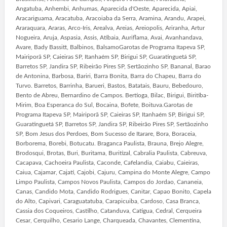
Angatuba, Anhembi, Anhumas, Aparecida d'Oeste, Aparecida, Apiai,
Aracariguama, Aracatuba, Aracoiaba da Serra, Aramina, Arandu, Arapei,
Araraquara, Araras, Arco-Iris, Arealva, Areias, Areiopolis, Ariranha, Artur
Nogueira, Aruja, Aspasia, Assis, Atibaia, Auriflama, Avai, Avanhandava,
Avare, Bady Bassitt, Balbinos, BalsamoGarotas de Programa Itapeva SP,
Mairiporã SP, Caieiras SP, Itanhaém SP, Birigui SP, Guaratinguetá SP,
Barretos SP, Jandira SP, Ribeirão Pires SP, Sertãozinho SP, Bananal, Barao
de Antonina, Barbosa, Bariri, Barra Bonita, Barra do Chapeu, Barra do
Turvo. Barretos, Barrinha, Barueri, Bastos, Batatais, Bauru, Bebedouro,
Bento de Abreu, Bernardino de Campos. Bertioga, Bilac, Birigui, Biritiba-
Mirim, Boa Esperanca do Sul, Bocaina, Bofete, Boituva.Garotas de
Programa Itapeva SP, Mairiporã SP, Caieiras SP, Itanhaém SP, Birigui SP,
Guaratinguetá SP, Barretos SP, Jandira SP, Ribeirão Pires SP, Sertãozinho
SP, Bom Jesus dos Perdoes, Bom Sucesso de Itarare, Bora, Boraceia,
Borborema, Borebi, Botucatu. Braganca Paulista, Brauna, Brejo Alegre,
Brodosqui, Brotas, Buri, Buritama, Buritizal, Cabralia Paulista, Cabreuva,
Cacapava, Cachoeira Paulista, Caconde, Cafelandia, Caiabu, Caieiras,
Caiua, Cajamar, Cajati, Cajobi, Cajuru, Campina do Monte Alegre, Campo
Limpo Paulista, Campos Novos Paulista, Campos do Jordao, Cananeia,
Canas, Candido Mota, Candido Rodrigues, Canitar, Capao Bonito, Capela
do Alto, Capivari, Caraguatatuba, Carapicuiba, Cardoso, Casa Branca,
Cassia dos Coqueiros, Castilho, Catanduva, Catigua, Cedral, Cerqueira
Cesar, Cerquilho, Cesario Lange, Charqueada, Chavantes, Clementina,