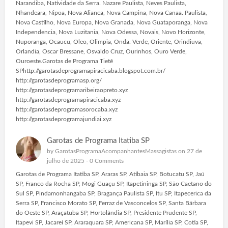
Narandiba, Natividade da Serra. Nazare Paulista, Neves Paulista,
Nhandeara, Nipoa, Nova Alianca, Nova Campina, Nova Canaa. Paulista,
Nova Castilho, Nova Europa, Nova Granada, Nova Guataporanga, Nova
Independencia, Nova Luzitania, Nova Odessa, Novais, Novo Horizonte,
Nuporanga, Ocaucu, Oleo, Olimpia, Onda. Verde, Oriente, Orindiuva,
Orlandia, Oscar Bressane, Osvaldo Cruz, Ourinhos, Ouro Verde,
Ouroeste.Garotas de Programa Tietê
SPhttp://garotasdeprogramapiracicaba.blogspot.com.br/
http://garotasdeprogramasp.org/
http://garotasdeprogramaribeiraopreto.xyz
http://garotasdeprogramapiracicaba.xyz
http://garotasdeprogramasorocaba.xyz
http://garotasdeprogramajundiai.xyz
Garotas de Programa Itatiba SP
by
GarotasProgramaAcompanhantesMassagistas
on 27 de
julho de 2025 -
0 Comments
Garotas de Programa Itatiba SP, Araras SP, Atibaia SP, Botucatu SP, Jaú
SP, Franco da Rocha SP, Mogi Guaçu SP, Itapetininga SP, São Caetano do
Sul SP, Pindamonhangaba SP, Bragança Paulista SP, Itu SP, Itapecerica da
Serra SP, Francisco Morato SP, Ferraz de Vasconcelos SP, Santa Bárbara
do Oeste SP, Araçatuba SP, Hortolândia SP, Presidente Prudente SP,
Itapevi SP, Jacareí SP, Araraquara SP, Americana SP, Marília SP, Cotia SP,