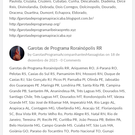
Paulista, Cruzalia, Cruzeiro, Cubatao, Cunha, Descalvado, Diadema, Dirce
Reis, Divinolandia, Dobrada, Dois Corregos, Dolcinopolis, Dourado,
Dracena, Duartina, Dumont, Echapora, Eldorado,
http://garotasdeprogramapiracicaba.blogspot.com.br/
http://garotasdeprogramasp.org/
http://garotasdeprogramaribeiraopreto.xyz
http://garotasdeprogramapiracicaba.xyz
Garotas de Programa Rorainópolis RR
by
GarotasProgramaAcompanhantesMassagistas
on 18 de
dezembro de 2025 -
0 Comments
Garotas de Programa Rorainópolis RR, Ariquemes RO, Ji-Paraná RO,
Pelotas RS, Caxias do Sul RS, Parnamirim RN, Mossoró RN, Duque de
Caxias RJ, São Gonçalo RJ, Picos PI, Parnaíba PI, Olinda PE, Jaboatão
dos Guararapes PE ,Maringá PR, Londrina PR, Santa Rita PB, Campina
Grande PB, Santarém PA, Ananindeua PA, Três Lagoas MS, Dourados MS,
Santiago Chile, Três Lagoas MT, Dourados MT, Rondonópolis MT, Várzea
Grande MT, São José de Ribamar MA, Imperatriz MA, Rio Largo AL,
Arapiraca AL, Contagem MG, Uberlândia MG, Aracaju SE. Florianópolis
SC, Boa Vista RR, Porto Velho Ro, Porto Alegre RS, Natal RN, Rio de
Janeiro, Teresina .PI, Recife PE, Curitiba PR, João Pessoa PB, Belém PA,
Belo Horizonte MG, Campo Grande MS. Cuiabá MT, São Luís MA,
Goiânia GO, Paraíso do Tocantins TO, Porto Nacional TO, Gurupi