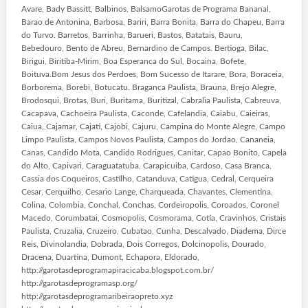
Avare, Bady Bassitt, Balbinos, BalsamoGarotas de Programa Bananal,
Barao de Antonina, Barbosa, Bariri, Barra Bonita, Barra do Chapeu, Barra
do Turvo. Barretos, Barrinha, Barueri, Bastos, Batatais, Bauru,
Bebedouro, Bento de Abreu, Bernardino de Campos. Bertioga, Bilac,
Birigui, Biritiba-Mirim, Boa Esperanca do Sul, Bocaina, Bofete,
Boituva.Bom Jesus dos Perdoes, Bom Sucesso de Itarare, Bora, Boraceia,
Borborema, Borebi, Botucatu. Braganca Paulista, Brauna, Brejo Alegre,
Brodosqui, Brotas, Buri, Buritama, Buritizal, Cabralia Paulista, Cabreuva,
Cacapava, Cachoeira Paulista, Caconde, Cafelandia, Caiabu, Caieiras,
Caiua, Cajamar, Cajati, Cajobi, Cajuru, Campina do Monte Alegre, Campo
Limpo Paulista, Campos Novos Paulista, Campos do Jordao, Cananeia,
Canas, Candido Mota, Candido Rodrigues, Canitar, Capao Bonito, Capela
do Alto, Capivari, Caraguatatuba, Carapicuiba, Cardoso, Casa Branca,
Cassia dos Coqueiros, Castilho, Catanduva, Catigua, Cedral, Cerqueira
Cesar, Cerquilho, Cesario Lange, Charqueada, Chavantes, Clementina,
Colina, Colombia, Conchal, Conchas, Cordeiropolis, Coroados, Coronel
Macedo, Corumbatai, Cosmopolis, Cosmorama, Cotia, Cravinhos, Cristais
Paulista, Cruzalia, Cruzeiro, Cubatao, Cunha, Descalvado, Diadema, Dirce
Reis, Divinolandia, Dobrada, Dois Corregos, Dolcinopolis, Dourado,
Dracena, Duartina, Dumont, Echapora, Eldorado,
http://garotasdeprogramapiracicaba.blogspot.com.br/
http://garotasdeprogramasp.org/
http://garotasdeprogramaribeiraopreto.xyz