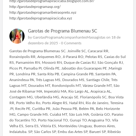
http://garotasdeprogramapiracicaba.blogspot.com.br/
http://garotasdeprogramasp.org/
http://garotasdeprogramaribeiraopreto.xyz
http://garotasdeprogramapiracicaba.xyz
Garotas de Programa Blumenau SC
by
GarotasProgramaAcompanhantesMassagistas
on 18 de
dezembro de 2025 -
0 Comments
Garotas de Programa Blumenau SC. Joinville SC, Caracaraí RR,
Rorainópolis RR, Ariquemes RO, Ji-Paraná RO, Pelotas RS, Caxias do Sul
RS, Parnamirim RN, Mossoró RN, Duque de Caxias RJ, São Gonçalo RJ,
Picos PI, Parnaíba PI, Olinda PE, Jaboatão dos Guararapes PE ,Maringá
PR, Londrina PR, Santa Rita PB, Campina Grande PB, Santarém PA,
Ananindeua PA, Três Lagoas MS, Dourados MS, Santiago Chile, Três
Lagoas MT, Dourados MT, Rondonópolis MT, Várzea Grande MT, São
José de Ribamar MA, Imperatriz MA, Rio Largo AL, Arapiraca AL,
Contagem MG, Uberlândia MG, Aracaju SE. Florianópolis SC, Boa Vista
RR, Porto Velho Ro, Porto Alegre RS, Natal RN, Rio de Janeiro, Teresina
.PI, Recife PE, Curitiba PR, João Pessoa PB, Belém PA, Belo Horizonte
MG, Campo Grande MS. Cuiabá MT, São Luís MA, Goiânia GO, Paraíso
do Tocantins TO, Porto Nacional TO, Gurupi TO.Araguaína TO, Vila
Velha ES, Serra ES, Vitória ES, Montevideu Uruguay, Buenos Aires,
Indaiatuba. SP, São Carlos SP, Embu das Artes SP, Barueri SP, Ribeirão