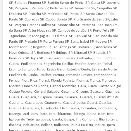
SP, Salto de Pirapora SP, Espírito Santo do Pinhal SP, Garça SP, Louveira
SP, Paraguaçu Paulista SP, Pederneiras SP, Tremembé SP, Cerquilho SP,
Dracena SP, Pedreira SP. Mairinque SP, Pontal SP, Santa Cruz do Rio
Pardo SP, Cabreúva SP, Capão Bonito SP, Rio Grande da Serra SP, Jales
SP, Vargem Grande Paulista SP, Monte Alto SP, Itararé SP, São Joaquim
da Barra SP, Artur Nogueira SP, Campos do Jordão SP, Porto Feliz SP,
Jaguariúna SP, Mongaguá SP. Olímpia. SP, Capivari SP, São José do Rio
Pardo SP, Piedade SP, Porto Ferreira SP, Santa Isabel SP. Itupeva SP,
Monte Mor SP, Registro SP, Taquaritinga SP, Boituva SP, Andradina SP,
Nova Odessa. SP, Bertioga SP, Ibitinga SP, Mirassol SP, Batatais SP,
Penápolis SP, Tupã SP, Elias Fausto, Elisiario,Embauba, Embu, Embu-
Guacu, Emilianopolis, Engenheiro Coelho, Espirito Santo do Pinhal,
Espirito Santo do Turvo, Estiva Gerbi, Estrela d'Oeste, Estrela do Norte,
Euclides da Cunha, Paulista, Fartura, Fernando Prestes, Fernandopolis,
Fernao, Flora Rica, Floreal, Florida Paulista. Florinia, Franca, Francisco
Morato, Franco da Rocha, Gabriel Monteiro, Galia, Garca, Gastao Vidigal,
Gaviao Peixoto, General Salgado, Getulina, Glicerio, Guaicara, Guaimbe,
Guaira, Guapiacu, Guapiara, Guara, Guaracai, Guaraci, Guarani d'Oeste,
Guaranta, Guararapes, Guararema, Guaratingueta, Guarei, Guariba,
Guaruja, Guatapara, Guzolandia, Herculandia, Holambra, Hortolandia,
Iacanga, Iacri, Iaras, Ibate, Ibira. Ibirarema, Ibitinga, Ibiuna, Icem, Iepe,
Igaracu do Tiete, Igarapava, Igarata, Iguape, Ilha Comprida, Ilha Solteira,
Ilhabela, Indaiatuba, Indiana, Indiapora, Inubia Paulista, Ipaucu, Ipero,
Ipeuna, Ipigua, Iporanga, Ipua, Iracemapolis, Irapua, Irapuru, Itabera, Itai,