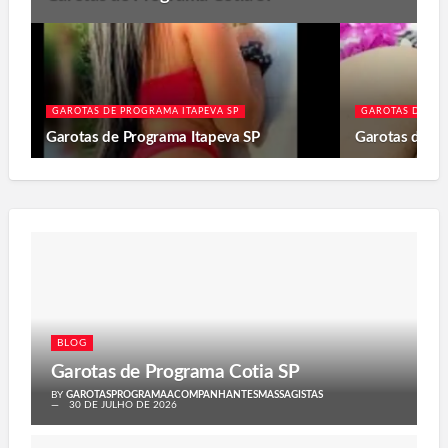
GAROTAS DE PROGRAMA ITAPEVA SP
GAROTAS DE PR
Garotas de Programa Itapeva SP
Garotas de P
BLOG
Garotas de Programa Cotia SP
BY
GAROTASPROGRAMAACOMPANHANTESMASSAGISTAS
30 DE JULHO DE 2026