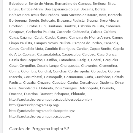
Bebedouro, Bento de Abreu, Bernardino de Campos. Bertioga, Bilac,
Birigui, Biritiba-Mirim, Boa Esperanca do Sul, Bocaina, Bofete,
Boituva.Bom Jesus dos Perdoes, Bom Sucesso de Itarare, Bora, Boraceia,
Borborema, Borebi, Botucatu. Braganca Paulista, Brauna, Brejo Alegre,
Brodosqui, Brotas, Buri, Buritama, Buritizal, Cabralia Paulista, Cabreuva,
Cacapava, Cachoeira Paulista, Caconde, Cafelandia, Caiabu, Caieiras,
Caiua, Cajamar, Cajati, Cajobi, Cajuru, Campina do Monte Alegre, Campo
Limpo Paulista, Campos Novos Paulista, Campos do Jordao, Cananeia,
Canas, Candido Mota, Candido Rodrigues, Canitar, Capao Bonito, Capela
do Alto, Capivari, Caraguatatuba, Carapicuiba, Cardoso, Casa Branca,
Cassia dos Coqueiros, Castilho, Catanduva, Catigua, Cedral, Cerqueira
Cesar, Cerquilho, Cesario Lange, Charqueada, Chavantes, Clementina,
Colina, Colombia, Conchal, Conchas, Cordeiropolis, Coroados, Coronel
Macedo, Corumbatai, Cosmopolis, Cosmorama, Cotia, Cravinhos, Cristais
Paulista, Cruzalia, Cruzeiro, Cubatao, Cunha, Descalvado, Diadema, Dirce
Reis, Divinolandia, Dobrada, Dois Corregos, Dolcinopolis, Dourado,
Dracena, Duartina, Dumont, Echapora, Eldorado,
http://garotasdeprogramapiracicaba.blogspot.com.br/
http://garotasdeprogramasp.org/
http://garotasdeprogramaribeiraopreto.xyz
http://garotasdeprogramapiracicaba.xyz
Garotas de Programa Itapira SP