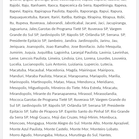
Itajobi, Itaju, Itanhaem, Itaoca, Itapecerica da Serra, Itapetininga, Itapeva,
Itapevi, Itapira, Itapirapua Paulista, Itapolis, Itaporanga, Itapui, Itapura,
Itaquaquecetuba, Itarare, Itariri, Itatiba, Itatinga, Itirapina, Itirapua, Itobi,
Itu, Itupeva, Ituverava, Jaborandi, Jaboticabal, Jacarei, Jaci, Jacupiranga,
Jaguariuna, Jales,Garotas de Programa Tietê SP, Ituverava SP, Vargem
Grande do Sul SP, Jardinópolis SP, Itápolis SP, Orlândia SP, Serrana. SP,
Presidente Epitácio SP, Jambeiro, Jandira. Jardinopolis, Jarinu, Jau,
Jeriquara, Joanopolis, Joao Ramalho, Jose Bonifacio. Julio Mesquita,
Jumirim, Juquia, Juquitiba, Lagoinha, Laranjal Paulista, Lavinia, Lavrinhas,
Leme. Lencois Paulista, Limeira, Lindoia, Lins, Lorena, Lourdes, Louveira,
Lucelia, Lucianopolis, Luis Antonio, Luiziania, Lupercio, Lutecia,
Macatuba, Macaubal, Macedonia, Magda, Mairinque. Mairipora,
Manduri, Maraba Paulista, Maracai, Marapoama, Mariapolis, Marilia,
Marinopolis. Martinopolis, Matao, Maua, Mendonca, Meridiano,
Mesopolis, Miguelopolis, Mineiros do Tiete. Mira Estrela, Miracatu,
Mirandopolis, Mirante do Paranapanema, Mirassol, Mirassolandia,
Mococa.Garotas de Programa Tietê SP, Ituverava SP, Vargem Grande do
Sul SP, Jardinópolis SP, Itápolis SP, Orlândia SP, Serrana SP, Presidente
Epitácio SP, Salto de Pirapora SP. Espírito Santo do Pinhal SP, Rio Grande
da Serra SP, Mogi Guacu, Moji das Cruzes, Moji-Mirim, Mombuca,
Moncoes, Mongagua, Monte Alegre do Sul. Monte Alto, Monte Aprazivel,
Monte Azul Paulista, Monte Castelo, Monte Mor, Monteiro Lobato.
Morro Agudo, Morungaba, Motuca, Murutinga do Sul, Nantes,