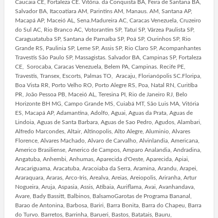
Caucaia CE, Fortaleza CE. Vitória. da Conquista BA, Feira de Santana BA,
Salvador BA, Itacoatiara AM, Parintins AM, Manaus. AM, Santana AP,
Macapá AP, Maceió AL, Sena.Madureira AC, Caracas Venezuela, Cruzeiro
do Sul AC, Rio Branco AC, Votorantim SP, Tatuí SP, Várzea Paulista SP,
Caraguatatuba SP, Santana de Parnaíba SP, Poá SP, Ourinhos SP, Rio
Grande RS, Paulinia SP, Leme SP, Assis SP, Rio Claro SP, Acompanhantes
Travestis São Paulo SP, Massagistas. Salvador BA, Campinas SP, Fortaleza
CE, Sorocaba, Caracas Venezuela, Belem PA, Campinas. Recife PE,
Travestis, Transex, Escorts, Palmas TO, Aracaju, Florianópolis SC.Floripa,
Boa Vista RR, Porto Velho RO, Porto Alegre RS, Poa, Natal RN, Curitiba
PR, João Pessoa PB, Maceió AL, Teresina PI, Rio de Janeiro RJ, Belo
Horizonte BH MG, Campo Grande MS, Cuiabá MT, São Luis MA, Vitória
ES, Macapá AP, Adamantina, Adolfo, Aguai, Aguas da Prata, Aguas de
Lindoia, Aguas de Santa Barbara, Aguas de Sao Pedro, Agudos, Alambari,
Alfredo Marcondes, Altair, Altinopolis, Alto Alegre, Aluminio, Alvares
Florence, Alvares Machado, Alvaro de Carvalho, Alvinlandia, Americana,
Americo Brasiliense, Americo de Campos, Amparo Analandia, Andradina,
Angatuba, Anhembi, Anhumas, Aparecida d'Oeste, Aparecida, Apiai,
Aracariguama, Aracatuba, Aracoiaba da Serra, Aramina, Arandu, Arapei,
Araraquara, Araras, Arco-Iris, Arealva, Areias, Areiopolis, Ariranha, Artur
Nogueira, Aruja, Aspasia, Assis, Atibaia, Auriflama, Avai, Avanhandava,
Avare, Bady Bassitt, Balbinos, BalsamoGarotas de Programa Bananal,
Barao de Antonina, Barbosa, Bariri, Barra Bonita, Barra do Chapeu, Barra
do Turvo. Barretos, Barrinha, Barueri, Bastos, Batatais, Bauru,