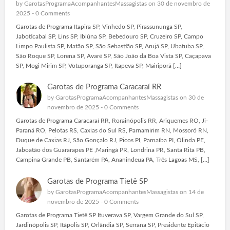
by
GarotasProgramaAcompanhantesMassagistas
on 30 de novembro de
2025 -
0 Comments
Garotas de Programa Itapira SP, Vinhedo SP, Pirassununga SP,
Jaboticabal SP, Lins SP, Ibiúna SP, Bebedouro SP, Cruzeiro SP, Campo
Limpo Paulista SP, Matão SP, São Sebastião SP, Arujá SP, Ubatuba SP,
São Roque SP, Lorena SP, Avaré SP, São João da Boa Vista SP, Caçapava
SP, Mogi Mirim SP, Votuporanga SP, Itapeva SP, Mairiporã […]
Garotas de Programa Caracaraí RR
by
GarotasProgramaAcompanhantesMassagistas
on 30 de
novembro de 2025 -
0 Comments
Garotas de Programa Caracaraí RR, Rorainópolis RR, Ariquemes RO, Ji-
Paraná RO, Pelotas RS, Caxias do Sul RS, Parnamirim RN, Mossoró RN,
Duque de Caxias RJ, São Gonçalo RJ, Picos PI, Parnaíba PI, Olinda PE,
Jaboatão dos Guararapes PE ,Maringá PR, Londrina PR, Santa Rita PB,
Campina Grande PB, Santarém PA, Ananindeua PA, Três Lagoas MS, […]
Garotas de Programa Tietê SP
by
GarotasProgramaAcompanhantesMassagistas
on 14 de
novembro de 2025 -
0 Comments
Garotas de Programa Tietê SP Ituverava SP, Vargem Grande do Sul SP,
Jardinópolis SP, Itápolis SP, Orlândia SP, Serrana SP, Presidente Epitácio