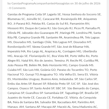
by
GarotasProgramaAcompanhantesMassagistas
on 30 de julho de 2026
-
0 Comments
Garotas de Programa Cotia SP, Lagarto SE, Nossa Senhora do Socorro SE,
Blumenau SC, Joinville SC, Caracaraí RR, Rorainópolis RR, Ariquemes
RO, Ji-Paraná RO, Pelotas RS, Caxias do Sul RS, Parnamirim RN,
Mossoró RN, Duque de Caxias RJ, São Gonçalo RJ, Picos PI, Parnaíba PI,
Olinda PE, Jaboatão dos Guararapes PE ,Maringá PR, Londrina PR, Santa
Rita PB, Campina Grande PB, Santarém PA, Ananindeua PA, Três Lagoas
MS, Dourados MS, Santiago Chile, Três Lagoas MT, Dourados MT,
Rondonópolis MT, Várzea Grande MT, São José de Ribamar MA,
Imperatriz MA, Rio Largo AL, Arapiraca AL, Contagem MG, Uberlândia
MG, Aracaju SE. Florianópolis SC, Boa Vista RR, Porto Velho Ro, Porto
Alegre RS, Natal RN, Rio de Janeiro, Teresina .PI, Recife PE, Curitiba PR,
João Pessoa PB, Belém PA, Belo Horizonte MG, Campo Grande MS.
Cuiabá MT, São Luís MA, Goiânia GO, Paraíso do Tocantins TO, Porto
Nacional TO, Gurupi TO.Araguaína TO, Vila Velha ES, Serra ES, Vitória
ES, Montevideu Uruguay, Buenos Aires, Indaiatuba. SP, São Carlos SP,
Embu das Artes SP, Barueri SP, Ribeirão Preto SP, SJC SP, São José dos
Campos. Osasco SP, Santo André SP, SBC SP, São Bernardo do Campo,
Campinas SP, Guarulhos SP. Samambaia DF, Taguatinga DF, Brasília DF,
Juazeiro do Norte CE, Caucaia CE, Fortaleza CE. Vitória. da Conquista
BA, Feira de Santana BA, Salvador BA, Itacoatiara AM, Parintins AM,
Manaus. AM, Santana AP, Macapá AP, Maceió AL, Sena.Madureira AC,