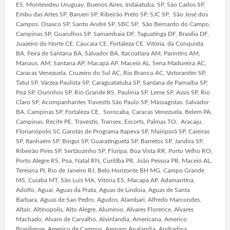
ES, Montevideu Uruguay, Buenos Aires, Indaiatuba. SP, São Carlos SP,
Embu das Artes SP, Barueri SP, Ribeirão Preto SP, SJC SP, São José dos
Campos. Osasco SP, Santo André SP, SBC SP, São Bernardo do Campo,
Campinas SP, Guarulhos SP. Samambaia DF, Taguatinga DF, Brasília DF,
Juazeiro do Norte CE, Caucaia CE, Fortaleza CE. Vitória. da Conquista
BA, Feira de Santana BA, Salvador BA, Itacoatiara AM, Parintins AM,
Manaus. AM, Santana AP, Macapá AP, Maceió AL, Sena.Madureira AC,
Caracas Venezuela, Cruzeiro do Sul AC, Rio Branco AC, Votorantim SP,
Tatuí SP, Várzea Paulista SP, Caraguatatuba SP, Santana de Parnaíba SP,
Poá SP, Ourinhos SP, Rio Grande RS, Paulinia SP, Leme SP, Assis SP, Rio
Claro SP, Acompanhantes Travestis São Paulo SP, Massagistas. Salvador
BA, Campinas SP, Fortaleza CE, Sorocaba, Caracas Venezuela, Belem PA,
Campinas. Recife PE, Travestis, Transex, Escorts, Palmas TO, Aracaju,
Florianópolis SC.Garotas de Programa Itapeva SP, Mairiporã SP, Caieiras
SP, Itanhaém SP, Birigui SP, Guaratinguetá SP, Barretos SP, Jandira SP,
Ribeirão Pires SP, Sertãozinho SP, Floripa, Boa Vista RR, Porto Velho RO,
Porto Alegre RS, Poa, Natal RN, Curitiba PR, João Pessoa PB, Maceió AL,
Teresina PI, Rio de Janeiro RJ, Belo Horizonte BH MG, Campo Grande
MS, Cuiabá MT, São Luis MA, Vitória ES, Macapá AP, Adamantina,
Adolfo, Aguai, Aguas da Prata, Aguas de Lindoia, Aguas de Santa
Barbara, Aguas de Sao Pedro, Agudos, Alambari, Alfredo Marcondes,
Altair, Altinopolis, Alto Alegre, Aluminio, Alvares Florence, Alvares
Machado, Alvaro de Carvalho, Alvinlandia, Americana, Americo
Brasiliense, Americo de Campos, Amparo Analandia, Andradina,