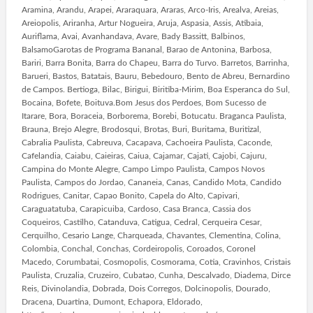
Aramina, Arandu, Arapei, Araraquara, Araras, Arco-Iris, Arealva, Areias,
Areiopolis, Ariranha, Artur Nogueira, Aruja, Aspasia, Assis, Atibaia,
Auriflama, Avai, Avanhandava, Avare, Bady Bassitt, Balbinos,
BalsamoGarotas de Programa Bananal, Barao de Antonina, Barbosa,
Bariri, Barra Bonita, Barra do Chapeu, Barra do Turvo. Barretos, Barrinha,
Barueri, Bastos, Batatais, Bauru, Bebedouro, Bento de Abreu, Bernardino
de Campos. Bertioga, Bilac, Birigui, Biritiba-Mirim, Boa Esperanca do Sul,
Bocaina, Bofete, Boituva.Bom Jesus dos Perdoes, Bom Sucesso de
Itarare, Bora, Boraceia, Borborema, Borebi, Botucatu. Braganca Paulista,
Brauna, Brejo Alegre, Brodosqui, Brotas, Buri, Buritama, Buritizal,
Cabralia Paulista, Cabreuva, Cacapava, Cachoeira Paulista, Caconde,
Cafelandia, Caiabu, Caieiras, Caiua, Cajamar, Cajati, Cajobi, Cajuru,
Campina do Monte Alegre, Campo Limpo Paulista, Campos Novos
Paulista, Campos do Jordao, Cananeia, Canas, Candido Mota, Candido
Rodrigues, Canitar, Capao Bonito, Capela do Alto, Capivari,
Caraguatatuba, Carapicuiba, Cardoso, Casa Branca, Cassia dos
Coqueiros, Castilho, Catanduva, Catigua, Cedral, Cerqueira Cesar,
Cerquilho, Cesario Lange, Charqueada, Chavantes, Clementina, Colina,
Colombia, Conchal, Conchas, Cordeiropolis, Coroados, Coronel
Macedo, Corumbatai, Cosmopolis, Cosmorama, Cotia, Cravinhos, Cristais
Paulista, Cruzalia, Cruzeiro, Cubatao, Cunha, Descalvado, Diadema, Dirce
Reis, Divinolandia, Dobrada, Dois Corregos, Dolcinopolis, Dourado,
Dracena, Duartina, Dumont, Echapora, Eldorado,