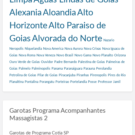
Alexania
Aloandia
Alto
Horizonte
Alto Paraiso de
Goias
Alvorada do Norte
Nazario
Neropolis
Niquelandia
Nova America
Nova Aurora
Nova Crixas
Nova Iguacu de
Goias
Nova Roma
Nova Veneza
Novo Brasil
Novo Gama
Novo Planalto
Orizona
Ouro Verde de Goias
Ouvidor
Padre Bernardo
Palestina de Goias
Palmeiras de
Goias
Palmelo
Palminopolis
Panama
Paranaiguara
Parauna
Perolandia
Petrolina de Goias
Pilar de Goias
Piracanjuba
Piranhas
Pirenopolis
Pires do Rio
Planaltina
Pontalina
Porangatu
Porteirao
Portelandia
Posse
Professor Jamil
Garotas Programa Acompanhantes
Massagistas 2
Garotas de Programa Cotia SP