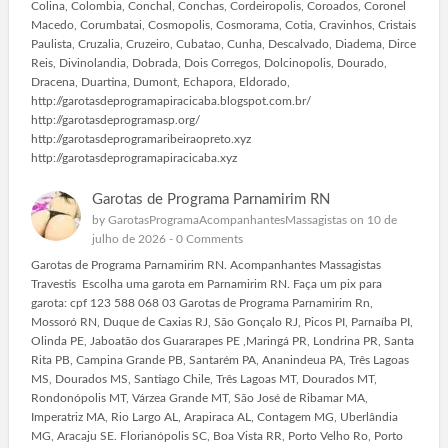
Colina, Colombia, Conchal, Conchas, Cordeiropolis, Coroados, Coronel
Macedo, Corumbatai, Cosmopolis, Cosmorama, Cotia, Cravinhos, Cristais
Paulista, Cruzalia, Cruzeiro, Cubatao, Cunha, Descalvado, Diadema, Dirce
Reis, Divinolandia, Dobrada, Dois Corregos, Dolcinopolis, Dourado,
Dracena, Duartina, Dumont, Echapora, Eldorado,
http://garotasdeprogramapiracicaba.blogspot.com.br/
http://garotasdeprogramasp.org/
http://garotasdeprogramaribeiraopreto.xyz
http://garotasdeprogramapiracicaba.xyz
Garotas de Programa Parnamirim RN
by
GarotasProgramaAcompanhantesMassagistas
on 10 de
julho de 2026 -
0 Comments
Garotas de Programa Parnamirim RN. Acompanhantes Massagistas
Travestis Escolha uma garota em Parnamirim RN. Faça um pix para
garota: cpf 123 588 068 03 Garotas de Programa Parnamirim Rn,
Mossoró RN, Duque de Caxias RJ, São Gonçalo RJ, Picos PI, Parnaíba PI,
Olinda PE, Jaboatão dos Guararapes PE ,Maringá PR, Londrina PR, Santa
Rita PB, Campina Grande PB, Santarém PA, Ananindeua PA, Três Lagoas
MS, Dourados MS, Santiago Chile, Três Lagoas MT, Dourados MT,
Rondonópolis MT, Várzea Grande MT, São José de Ribamar MA,
Imperatriz MA, Rio Largo AL, Arapiraca AL, Contagem MG, Uberlândia
MG, Aracaju SE. Florianópolis SC, Boa Vista RR, Porto Velho Ro, Porto