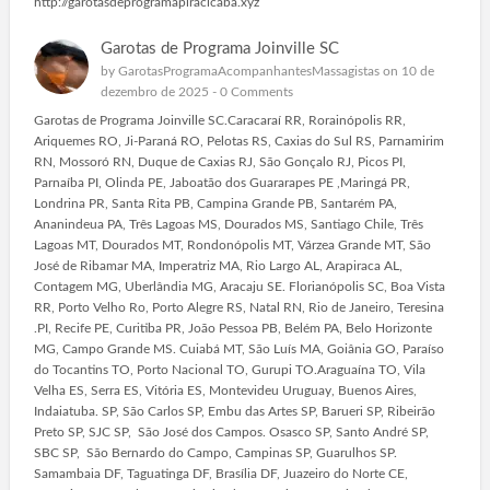
http://garotasdeprogramapiracicaba.xyz
Garotas de Programa Joinville SC
by
GarotasProgramaAcompanhantesMassagistas
on 10 de
dezembro de 2025 -
0 Comments
Garotas de Programa Joinville SC.Caracaraí RR, Rorainópolis RR,
Ariquemes RO, Ji-Paraná RO, Pelotas RS, Caxias do Sul RS, Parnamirim
RN, Mossoró RN, Duque de Caxias RJ, São Gonçalo RJ, Picos PI,
Parnaíba PI, Olinda PE, Jaboatão dos Guararapes PE ,Maringá PR,
Londrina PR, Santa Rita PB, Campina Grande PB, Santarém PA,
Ananindeua PA, Três Lagoas MS, Dourados MS, Santiago Chile, Três
Lagoas MT, Dourados MT, Rondonópolis MT, Várzea Grande MT, São
José de Ribamar MA, Imperatriz MA, Rio Largo AL, Arapiraca AL,
Contagem MG, Uberlândia MG, Aracaju SE. Florianópolis SC, Boa Vista
RR, Porto Velho Ro, Porto Alegre RS, Natal RN, Rio de Janeiro, Teresina
.PI, Recife PE, Curitiba PR, João Pessoa PB, Belém PA, Belo Horizonte
MG, Campo Grande MS. Cuiabá MT, São Luís MA, Goiânia GO, Paraíso
do Tocantins TO, Porto Nacional TO, Gurupi TO.Araguaína TO, Vila
Velha ES, Serra ES, Vitória ES, Montevideu Uruguay, Buenos Aires,
Indaiatuba. SP, São Carlos SP, Embu das Artes SP, Barueri SP, Ribeirão
Preto SP, SJC SP, São José dos Campos. Osasco SP, Santo André SP,
SBC SP, São Bernardo do Campo, Campinas SP, Guarulhos SP.
Samambaia DF, Taguatinga DF, Brasília DF, Juazeiro do Norte CE,